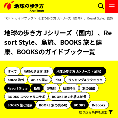
TOP
ガイドブック
地球の歩き方 Jシリーズ（国内）、Resort Style、島旅
地球の歩き方 Jシリーズ（国内）、Re
sort Style、島旅、BOOKS 旅と健
康、BOOKSのガイドブック一覧
すべて
地球の歩き方 海外
地球の歩き方 Jシリーズ（国内）
aruco 海外
aruco 国内
Plat
ランキング&テクニック
Resort Style
島旅
御朱印
歴史時代
旅の図鑑
BOOKS スペシャルコラボ
BOOKS 旅の名言＆絶景
BOOKS 旅と健康
BOOKS 旅の読み物
BOOKS
D-Books
絞り込み条件を追加