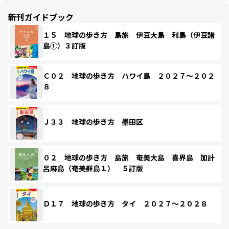
新刊ガイドブック
１５ 地球の歩き方 島旅 伊豆大島 利島（伊豆諸
島①）３訂版
Ｃ０２ 地球の歩き方 ハワイ島 ２０２７～２０２
８
Ｊ３３ 地球の歩き方 墨田区
０２ 地球の歩き方 島旅 奄美大島 喜界島 加計
呂麻島（奄美群島１） ５訂版
Ｄ１７ 地球の歩き方 タイ ２０２７～２０２８