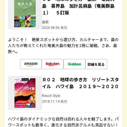
島 喜界島 加計呂麻島（奄美群島
１） ５訂版
島旅
2026.08.06 発売
ようこそ！ 絶景スポットから遊び方、カルチャーまで、島の
人たちが教えてくれた奄美大島の魅力を1冊に凝縮。さあ、島
旅へ。
詳細を見る
Ｒ０２ 地球の歩き方 リゾートスタ
イル ハワイ島 ２０１９～２０２０
Resort Style
2018.11.14 発売
ハワイ島のダイナミックな自然は訪れる人々を魅了します。パ
ワースポットも数多く、進化する自然派グルメも見逃せない！