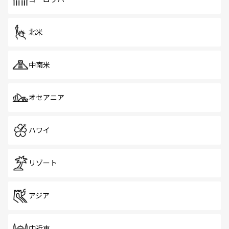
だ。訪れる人を飽きさせないシンガポールで、多様な魅力
を体感しよう。 なお、新着のシンガポール情報は
コンテン
ツ一覧
を参照してほしい。
北米
中南米
オセアニア
ハワイ
リゾート
アジア
中近東