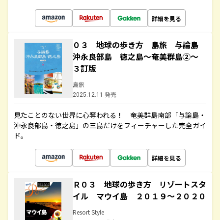
詳細を見る
０３ 地球の歩き方 島旅 与論島
沖永良部島 徳之島～奄美群島②～
３訂版
島旅
2025.12.11 発売
見たことのない世界に心奪われる！ 奄美群島南部「与論島・
沖永良部島・徳之島」の三島だけをフィーチャーした完全ガイ
ド。
詳細を見る
Ｒ０３ 地球の歩き方 リゾートスタ
イル マウイ島 ２０１９～２０２０
Resort Style