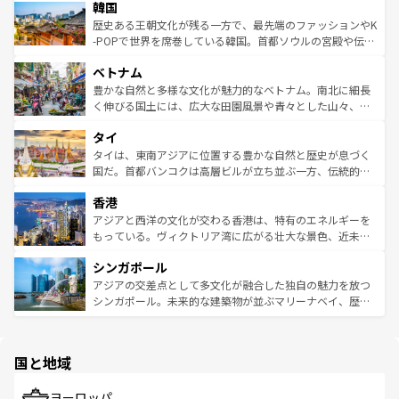
ワイを、存分に味わってほしい。 なお、新着のハワイ情報
韓国
いる。アクティビティも充実しており、サーフィンやダイ
ン）、静ひつな山岳地帯である台湾東部など、都市の喧騒
は
コンテンツ一覧
を参照してほしい。
ビング、ハイキングなど、アウトドア好きにはたまらな
と山間の静けさが共存しており、訪れる人に新しい発見と
歴史ある王朝文化が残る一方で、最先端のファッションやK
い。オーストラリアの多彩な魅力を存分に味わいつくそ
驚きをもたらしてくれる。また、奥深い台湾の食文化も魅
-POPで世界を席巻している韓国。首都ソウルの宮殿や伝統
う。 なお、新着のオーストラリア情報は
コンテンツ一覧
を
力で、夜市などの屋台グルメから高級料理、ヘルシーで美
家屋が並ぶエリアでは韓国の歴史と文化に浸ることがで
参照してほしい。
ベトナム
容にもいいと評判のスイーツなど、バラエティ豊かな料理
き、地方に足を延ばせば四季折々の自然美を楽しむことが
が味わえる。 なお、新着の台湾情報は
コンテンツ一覧
を参
できる。そして、キムチや焼肉、絶品のストリートフード
豊かな自然と多様な文化が魅力的なベトナム。南北に細長
照してほしい。
まで、さまざまな韓国料理が待っている。夜には、韓国な
く伸びる国土には、広大な田園風景や青々とした山々、世
らではのナイトライフも堪能できる。あたたかいホスピタ
界遺産に登録された壮大な自然景観が点在し、都市部では
タイ
リティに包まれながら、韓国の多彩な魅力を心ゆくまで味
急速な発展と共に伝統が息づく。ハノイの古い町並みやホ
わってみてほしい。 なお、新着の韓国情報は
コンテンツ一
ーチミン市のフランス統治時代の建物も、独特の雰囲気を
タイは、東南アジアに位置する豊かな自然と歴史が息づく
覧
を参照してほしい。
醸し出している。また、バラエティの豊かさとおいしさで
国だ。首都バンコクは高層ビルが立ち並ぶ一方、伝統的な
世界中の食通を魅了してやまないベトナム料理も魅力のひ
寺院や市場がいたるところに点在し、古きよき文化と現代
香港
とつ。フォーやバインミー、ベトナムコーヒーなどは、ぜ
の活気が交差している。北部ではチェンマイなどの山岳地
ひ現地で味わいたい。どの地域を訪れてもあたたかい人々
帯で自然と触れ合い、南部ではプーケットやクラビの美し
アジアと西洋の文化が交わる香港は、特有のエネルギーを
が旅行者を迎えてくれるので、きっと忘れられない旅にな
いビーチでリゾート気分を楽しむことができる。タイ料理
もっている。ヴィクトリア湾に広がる壮大な景色、近未来
るはずだ。 なお、新着のベトナム情報は
コンテンツ一覧
を
は世界的に有名で、屋台から高級レストランまで味覚を刺
的なアートスポット、そして歴史と現代が融合した町並
参照してほしい。
シンガポール
激する。気候は一年中温暖で、どの季節にも異なる楽しみ
み、どこを訪れても感動するはず。観光スポットが密集し
が待っている。親しみやすいタイの人々、仏教を中心とし
ており、効率よく見どころを回れるのも魅力。息をのむよ
アジアの交差点として多文化が融合した独自の魅力を放つ
た文化、そして多様な観光資源が、訪れる旅人を魅了し続
うな絶景から文化的な体験まで、香港を存分に楽しみ尽く
シンガポール。未来的な建築物が並ぶマリーナベイ、歴史
ける。 なお、新着のタイ情報は
コンテンツ一覧
を参照して
そう。 なお、新着の香港情報は
コンテンツ一覧
を参照して
と伝統を感じられるエスニックタウン、多数の緑豊かな公
ほしい。
ほしい。
園や自然保護区など、自然が調和した近代的な景観と文化
の多様性あふれるカラフルな町は、どこを歩いても新しい
国と地域
発見がある。さらに、治安のよさや充実した公共交通機関
も、旅行者にとっては魅力的なポイント。グルメも豊富
で、ホーカーズは地元の風情を楽しめる外せないスポット
ヨーロッパ