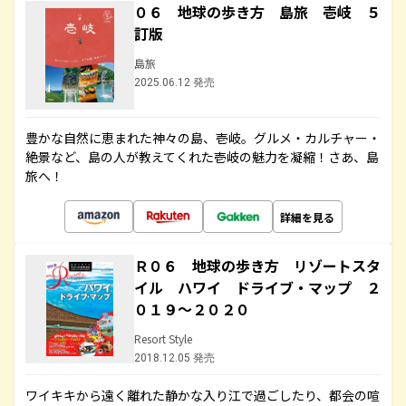
０６ 地球の歩き方 島旅 壱岐 ５
訂版
島旅
2025.06.12 発売
豊かな自然に恵まれた神々の島、壱岐。グルメ・カルチャー・
絶景など、島の人が教えてくれた壱岐の魅力を凝縮！さあ、島
旅へ！
詳細を見る
Ｒ０６ 地球の歩き方 リゾートスタ
イル ハワイ ドライブ・マップ ２
０１９～２０２０
Resort Style
2018.12.05 発売
ワイキキから遠く離れた静かな入り江で過ごしたり、都会の喧