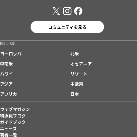
コミュニティを見る
国と地域
ヨーロッパ
北米
中南米
オセアニア
ハワイ
リゾート
アジア
中近東
アフリカ
日本
ウェブマガジン
特派員ブログ
ガイドブック
ニュース
著者一覧