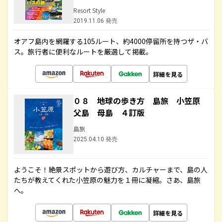
Resort Style
2019.11.06 発売
オアフ島内を網羅する105ルート、約4000停留所を持つザ・バ
ス。旅行者に便利なルートを厳選して掲載。
詳細を見る
０８ 地球の歩き方 島旅 小笠原
父島 母島 ４訂版
島旅
2025.04.10 発売
ようこそ！絶景スポットから遊び方、カルチャーまで、島の人
たちが教えてくれた小笠原の魅力を１冊に凝縮。さあ、島旅
へ。
詳細を見る