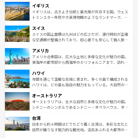
道から、未来を先取りするようなモダンな都市まで多様な
イギリス
いる。シャンパンの発祥地であるランス、プロヴァンスの
顔を持つこの国は、どこを歩いても飽きることがない。ベ
香り高いラベンダー畑など、多彩な楽しみ方が可能だ。さ
ルリンの文化的活気、バイエルン州のアルプスの絶景、そ
イギリスは、古きよき伝統と最先端が共存する国。ウェス
らに、パリ以外の地域にも魅力が溢れており、どの街角に
してライン川沿いのワイン畑といった風景は必見。ビール
トミンスター寺院や大英博物館のようなランドマーク、歴
も豊かな歴史と文化が息づいている。パリ以外の個性あふ
とソーセージを味わいながら地元の人と過ごす楽しい時間
史ある大学都市、美しい丘陵地帯や牧歌的な風景など、エ
れる地方に足を運ぶとそれぞれで全く異なる文化を体験で
スイス
は、お酒好きな人にはぜひ体験してほしい。 なお、新着の
リアごとに異なる魅力がある。また、優雅なアフタヌーン
きるだろう。 なお、新着のフランス情報は
コンテンツ一覧
ドイツ情報は
コンテンツ一覧
を参照してほしい。
ティー、ビール好きにはたまらない英国パブ、サッカー観
スイスの国土面積は九州ほどの広さだが、運行時刻が正確
を参照してほしい。
戦など、本場だからこそできる体験も豊富。イギリスを旅
な交通網が整備されており、初心者でも安心して個人旅行
して楽しみつくそう。 なお、新着のイギリス情報は
コンテ
を楽しめる。日本同様に時刻表どおりの旅が可能だ。中世
アメリカ
ンツ一覧
を参照してほしい。
の建物がそのまま残る町や、スイスならではのユニークな
博物館もあり、アルプス観光だけでなく町歩きも満喫する
アメリカ合衆国は、広大な土地と多様な文化が魅力の国。
ことができる。国民の所得が高いため物価も高いが、旅行
東海岸の都市部から西海岸のカリフォルニアまで、訪れる
者向けの交通パス提供のサービスもあり、うまく活用すれ
場所ごとに異なる風景と体験が待っている。ニューヨーク
ハワイ
ば市内交通費無料で観光を楽しむこともできる。 なお、新
のような巨大都市は、観光、ショッピング、エンターテイ
着のスイス情報は
コンテンツ一覧
を参照してほしい。
ンメントが詰まった刺激的なスポットだ。一方、アメリカ
年間を通じて温暖な気候に恵まれ、多くの島で構成される
西部には大自然が広がり、グランドキャニオンやイエロー
ハワイは、どの島も独自の魅力をもっている。大自然の神
ストーン国立公園といった絶景が堪能できる。さらに、南
秘を感じたいなら、火山が生み出した壮大な景観を誇るハ
オーストラリア
部のニューオーリンズでは、音楽と美食が融合した独特の
ワイ島は見逃せない。また、定番の観光地といえばオアフ
文化が魅力。旅行者はアメリカの各地域で異なる魅力を楽
島だが、静かな自然を求めるならマウイ島やカウアイ島が
オーストラリアは、壮大な自然と多様な文化が魅力の国。
しみながら、その多様性と豊かな歴史を感じることができ
おすすめ。エメラルドグリーンに輝く海をはじめ、豊かな
シドニーのシンボルであるシドニー・オペラハウス、オー
るだろう。車でのロードトリップや列車の旅も、アメリカ
文化や歴史が息づいている。「アロハスピリット」と呼ば
ストラリア東海岸北部に広がる大サンゴ礁地帯グレートバ
ならではの贅沢な旅のスタイルだ。 なお、新着のアメリカ
台湾
れるおもてなしの心で訪れる人々を迎えてくれるハワイの
リアリーフや大陸中央部にそびえるウルル（エアーズロッ
情報は
コンテンツ一覧
を参照してほしい。
人々、おいしいローカルフードやハワイアンミュージッ
ク）、タスマニアの美しい原生林やケアンズの熱帯雨林な
日本から約４時間ほどでたどり着く台湾は、多彩な文化と
ク、伝統的なフラダンスなど、すべてがハワイの魅力を彩
ど、見どころがたくさん。また、カフェやワイン、オージ
自然が織りなす魅力的な観光地。活気あふれる大都市の台
っている。訪れるたびに新しい発見と感動が待っているハ
ービーフなどの食文化も豊かで、美味しいものであふれて
北やノスタルジックな町並みが人気な九份（ジォウフェ