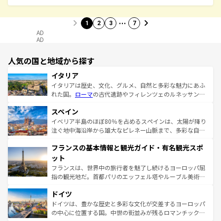
…
1
2
3
7
AD
AD
人気の国と地域から探す
イタリア
イタリアは歴史、文化、グルメ、自然と多彩な魅力にあふ
れた国。
ローマ
の古代遺跡やフィレンツェのルネッサンス
美術、ヴェネツィアの運河など、歴史あるスポットはもち
スペイン
ろん、トスカーナの美しい田園風景やアマルフィ海岸の絶
景など、自然景観も見逃せない。観光の合間には、本場の
イベリア半島のほぼ80％を占めるスペインは、太陽が降り
ピザやパスタなど、絶品のイタリア料理を堪能することも
注ぐ地中海沿岸から雄大なピレネー山脈まで、多彩な自然
できる。朝目覚めてから夜眠るまで、すべての瞬間を楽し
と文化が詰まったヨーロッパ屈指の旅行先だ。多様な地域
フランスの基本情報と観光ガイド・有名観光スポ
ませてくれるイタリアで、忘れられない旅をしてみよう！
文化が根付くこの国では、情熱的なフラメンコ、熱気あふ
なお、新着のイタリア情報は
コンテンツ一覧
を参照してほ
れる闘牛、そして美味しいタパスが生活の一部となってい
ット
しい。
る。首都マドリードの洗練された雰囲気や、バルセロナの
フランスは、世界中の旅行者を魅了し続けるヨーロッパ屈
アートに溢れた街角から、地方では古代ローマ遺跡や中世
指の観光地だ。首都パリのエッフェル塔やルーブル美術館
の城塞都市、穏やかなビーチリゾートまで多彩な表情を見
といった象徴的なスポットから、田舎町の古風な美しさま
せる。地方によって風土や気候が異なるスペインはその個
ドイツ
で、幅広い魅力が詰まっている。華麗な宮殿、歴史的な大
性で訪れる人を魅了する。 なお、新着のスペイン情報は
コ
聖堂、美しいビーチ、そして豊かな自然が、訪れる者を心
ドイツは、豊かな歴史と多彩な文化が交差するヨーロッパ
ンテンツ一覧
を参照してほしい。
から魅了する。また、フランスは美食の国としても知ら
の中心に位置する国。中世の街並みが残るロマンチック街
れ、フランス料理はユネスコ無形文化遺産にも登録されて