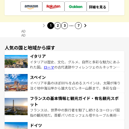
詳細を見る
…
1
2
3
7
AD
AD
人気の国と地域から探す
イタリア
イタリアは歴史、文化、グルメ、自然と多彩な魅力にあふ
れた国。
ローマ
の古代遺跡やフィレンツェのルネッサンス
美術、ヴェネツィアの運河など、歴史あるスポットはもち
スペイン
ろん、トスカーナの美しい田園風景やアマルフィ海岸の絶
景など、自然景観も見逃せない。観光の合間には、本場の
イベリア半島のほぼ80％を占めるスペインは、太陽が降り
ピザやパスタなど、絶品のイタリア料理を堪能することも
注ぐ地中海沿岸から雄大なピレネー山脈まで、多彩な自然
できる。朝目覚めてから夜眠るまで、すべての瞬間を楽し
と文化が詰まったヨーロッパ屈指の旅行先だ。多様な地域
フランスの基本情報と観光ガイド・有名観光スポ
ませてくれるイタリアで、忘れられない旅をしてみよう！
文化が根付くこの国では、情熱的なフラメンコ、熱気あふ
なお、新着のイタリア情報は
コンテンツ一覧
を参照してほ
れる闘牛、そして美味しいタパスが生活の一部となってい
ット
しい。
る。首都マドリードの洗練された雰囲気や、バルセロナの
フランスは、世界中の旅行者を魅了し続けるヨーロッパ屈
アートに溢れた街角から、地方では古代ローマ遺跡や中世
指の観光地だ。首都パリのエッフェル塔やルーブル美術館
の城塞都市、穏やかなビーチリゾートまで多彩な表情を見
といった象徴的なスポットから、田舎町の古風な美しさま
せる。地方によって風土や気候が異なるスペインはその個
ドイツ
で、幅広い魅力が詰まっている。華麗な宮殿、歴史的な大