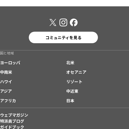
コミュニティを見る
国と地域
ヨーロッパ
北米
中南米
オセアニア
ハワイ
リゾート
アジア
中近東
アフリカ
日本
ウェブマガジン
特派員ブログ
ガイドブック