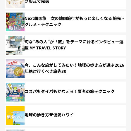
グ形式で発表
Next韓国旅 次の韓国旅行がもっと楽しくなる 旅先・
グルメ・テクニック
旬な“あの人”が「旅」をテーマに語るインタビュー連
載 MY TRAVEL STORY
今、こんな旅がしてみたい！地球の歩き方が選ぶ2026
年絶対行くべき旅先30
コスパもタイパもかなえる！賢者の旅テクニック
地球の歩き方♥偏愛ハワイ