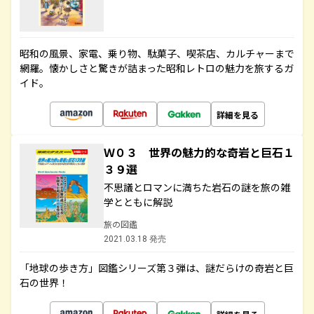
昭和の風景、家電、乗り物、駄菓子、喫茶店、カルチャーまで
網羅。懐かしさと驚きが詰まった昭和レトロの魅力を旅するガ
イド。
詳細を見る
Ｗ０３ 世界の魅力的な奇岩と巨石１
３９選
不思議とロマンに満ちた岩石の謎を旅の雑
学とともに解説
旅の図鑑
2021.03.18 発売
「地球の歩き方」図鑑シリーズ第３弾は、謎だらけの奇岩と巨
石の世界！