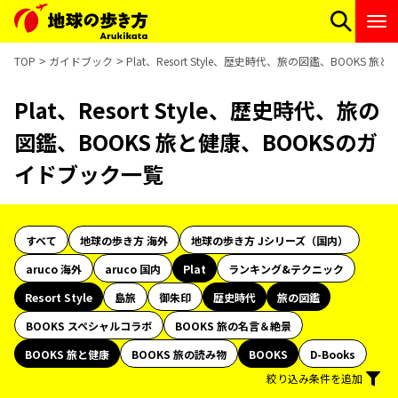
TOP
ガイドブック
Plat、Resort Style、歴史時代、旅の図鑑、BOOKS
Plat、Resort Style、歴史時代、旅の
図鑑、BOOKS 旅と健康、BOOKSのガ
イドブック一覧
すべて
地球の歩き方 海外
地球の歩き方 Jシリーズ（国内）
aruco 海外
aruco 国内
Plat
ランキング&テクニック
Resort Style
島旅
御朱印
歴史時代
旅の図鑑
BOOKS スペシャルコラボ
BOOKS 旅の名言＆絶景
BOOKS 旅と健康
BOOKS 旅の読み物
BOOKS
D-Books
絞り込み条件を追加