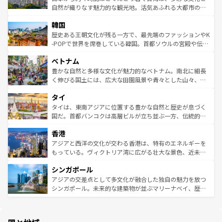
ク、伝統的なフラダンスなど、すべてがハワイの魅力を彩
ど、見どころがたくさん。また、カフェやワイン、オージ
自然が織りなす魅力的な観光地。活気あふれる大都市の台
っている。訪れるたびに新しい発見と感動が待っているハ
ービーフなどの食文化も豊かで、美味しいものであふれて
北やノスタルジックな町並みが人気な九份（ジォウフェ
ワイを、存分に味わってほしい。 なお、新着のハワイ情報
韓国
いる。アクティビティも充実しており、サーフィンやダイ
ン）、静ひつな山岳地帯である台湾東部など、都市の喧騒
は
コンテンツ一覧
を参照してほしい。
ビング、ハイキングなど、アウトドア好きにはたまらな
と山間の静けさが共存しており、訪れる人に新しい発見と
歴史ある王朝文化が残る一方で、最先端のファッションやK
い。オーストラリアの多彩な魅力を存分に味わいつくそ
驚きをもたらしてくれる。また、奥深い台湾の食文化も魅
-POPで世界を席巻している韓国。首都ソウルの宮殿や伝統
う。 なお、新着のオーストラリア情報は
コンテンツ一覧
を
力で、夜市などの屋台グルメから高級料理、ヘルシーで美
家屋が並ぶエリアでは韓国の歴史と文化に浸ることがで
参照してほしい。
ベトナム
容にもいいと評判のスイーツなど、バラエティ豊かな料理
き、地方に足を延ばせば四季折々の自然美を楽しむことが
が味わえる。 なお、新着の台湾情報は
コンテンツ一覧
を参
できる。そして、キムチや焼肉、絶品のストリートフード
豊かな自然と多様な文化が魅力的なベトナム。南北に細長
照してほしい。
まで、さまざまな韓国料理が待っている。夜には、韓国な
く伸びる国土には、広大な田園風景や青々とした山々、世
らではのナイトライフも堪能できる。あたたかいホスピタ
界遺産に登録された壮大な自然景観が点在し、都市部では
タイ
リティに包まれながら、韓国の多彩な魅力を心ゆくまで味
急速な発展と共に伝統が息づく。ハノイの古い町並みやホ
わってみてほしい。 なお、新着の韓国情報は
コンテンツ一
ーチミン市のフランス統治時代の建物も、独特の雰囲気を
タイは、東南アジアに位置する豊かな自然と歴史が息づく
覧
を参照してほしい。
醸し出している。また、バラエティの豊かさとおいしさで
国だ。首都バンコクは高層ビルが立ち並ぶ一方、伝統的な
世界中の食通を魅了してやまないベトナム料理も魅力のひ
寺院や市場がいたるところに点在し、古きよき文化と現代
香港
とつ。フォーやバインミー、ベトナムコーヒーなどは、ぜ
の活気が交差している。北部ではチェンマイなどの山岳地
ひ現地で味わいたい。どの地域を訪れてもあたたかい人々
帯で自然と触れ合い、南部ではプーケットやクラビの美し
アジアと西洋の文化が交わる香港は、特有のエネルギーを
が旅行者を迎えてくれるので、きっと忘れられない旅にな
いビーチでリゾート気分を楽しむことができる。タイ料理
もっている。ヴィクトリア湾に広がる壮大な景色、近未来
るはずだ。 なお、新着のベトナム情報は
コンテンツ一覧
を
は世界的に有名で、屋台から高級レストランまで味覚を刺
的なアートスポット、そして歴史と現代が融合した町並
参照してほしい。
シンガポール
激する。気候は一年中温暖で、どの季節にも異なる楽しみ
み、どこを訪れても感動するはず。観光スポットが密集し
が待っている。親しみやすいタイの人々、仏教を中心とし
ており、効率よく見どころを回れるのも魅力。息をのむよ
アジアの交差点として多文化が融合した独自の魅力を放つ
た文化、そして多様な観光資源が、訪れる旅人を魅了し続
うな絶景から文化的な体験まで、香港を存分に楽しみ尽く
シンガポール。未来的な建築物が並ぶマリーナベイ、歴史
ける。 なお、新着のタイ情報は
コンテンツ一覧
を参照して
そう。 なお、新着の香港情報は
コンテンツ一覧
を参照して
と伝統を感じられるエスニックタウン、多数の緑豊かな公
ほしい。
ほしい。
園や自然保護区など、自然が調和した近代的な景観と文化
の多様性あふれるカラフルな町は、どこを歩いても新しい