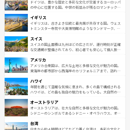
性で訪れる人を魅了する。 なお、新着のスペイン情報は
コ
聖堂、美しいビーチ、そして豊かな自然が、訪れる者を心
ドイツは、豊かな歴史と多彩な文化が交差するヨーロッパ
ンテンツ一覧
を参照してほしい。
から魅了する。また、フランスは美食の国としても知ら
の中心に位置する国。中世の街並みが残るロマンチック街
れ、フランス料理はユネスコ無形文化遺産にも登録されて
道から、未来を先取りするようなモダンな都市まで多様な
イギリス
いる。シャンパンの発祥地であるランス、プロヴァンスの
顔を持つこの国は、どこを歩いても飽きることがない。ベ
香り高いラベンダー畑など、多彩な楽しみ方が可能だ。さ
ルリンの文化的活気、バイエルン州のアルプスの絶景、そ
イギリスは、古きよき伝統と最先端が共存する国。ウェス
らに、パリ以外の地域にも魅力が溢れており、どの街角に
してライン川沿いのワイン畑といった風景は必見。ビール
トミンスター寺院や大英博物館のようなランドマーク、歴
も豊かな歴史と文化が息づいている。パリ以外の個性あふ
とソーセージを味わいながら地元の人と過ごす楽しい時間
史ある大学都市、美しい丘陵地帯や牧歌的な風景など、エ
れる地方に足を運ぶとそれぞれで全く異なる文化を体験で
スイス
は、お酒好きな人にはぜひ体験してほしい。 なお、新着の
リアごとに異なる魅力がある。また、優雅なアフタヌーン
きるだろう。 なお、新着のフランス情報は
コンテンツ一覧
ドイツ情報は
コンテンツ一覧
を参照してほしい。
ティー、ビール好きにはたまらない英国パブ、サッカー観
スイスの国土面積は九州ほどの広さだが、運行時刻が正確
を参照してほしい。
戦など、本場だからこそできる体験も豊富。イギリスを旅
な交通網が整備されており、初心者でも安心して個人旅行
して楽しみつくそう。 なお、新着のイギリス情報は
コンテ
を楽しめる。日本同様に時刻表どおりの旅が可能だ。中世
アメリカ
ンツ一覧
を参照してほしい。
の建物がそのまま残る町や、スイスならではのユニークな
博物館もあり、アルプス観光だけでなく町歩きも満喫する
アメリカ合衆国は、広大な土地と多様な文化が魅力の国。
ことができる。国民の所得が高いため物価も高いが、旅行
東海岸の都市部から西海岸のカリフォルニアまで、訪れる
者向けの交通パス提供のサービスもあり、うまく活用すれ
場所ごとに異なる風景と体験が待っている。ニューヨーク
ハワイ
ば市内交通費無料で観光を楽しむこともできる。 なお、新
のような巨大都市は、観光、ショッピング、エンターテイ
着のスイス情報は
コンテンツ一覧
を参照してほしい。
ンメントが詰まった刺激的なスポットだ。一方、アメリカ
年間を通じて温暖な気候に恵まれ、多くの島で構成される
西部には大自然が広がり、グランドキャニオンやイエロー
ハワイは、どの島も独自の魅力をもっている。大自然の神
ストーン国立公園といった絶景が堪能できる。さらに、南
秘を感じたいなら、火山が生み出した壮大な景観を誇るハ
オーストラリア
部のニューオーリンズでは、音楽と美食が融合した独特の
ワイ島は見逃せない。また、定番の観光地といえばオアフ
文化が魅力。旅行者はアメリカの各地域で異なる魅力を楽
島だが、静かな自然を求めるならマウイ島やカウアイ島が
オーストラリアは、壮大な自然と多様な文化が魅力の国。
しみながら、その多様性と豊かな歴史を感じることができ
おすすめ。エメラルドグリーンに輝く海をはじめ、豊かな
シドニーのシンボルであるシドニー・オペラハウス、オー
るだろう。車でのロードトリップや列車の旅も、アメリカ
文化や歴史が息づいている。「アロハスピリット」と呼ば
ストラリア東海岸北部に広がる大サンゴ礁地帯グレートバ
ならではの贅沢な旅のスタイルだ。 なお、新着のアメリカ
台湾
れるおもてなしの心で訪れる人々を迎えてくれるハワイの
リアリーフや大陸中央部にそびえるウルル（エアーズロッ
情報は
コンテンツ一覧
を参照してほしい。
人々、おいしいローカルフードやハワイアンミュージッ
ク）、タスマニアの美しい原生林やケアンズの熱帯雨林な
日本から約４時間ほどでたどり着く台湾は、多彩な文化と