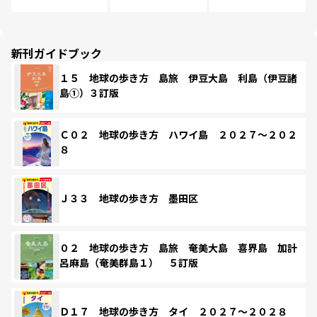
新刊ガイドブック
１５ 地球の歩き方 島旅 伊豆大島 利島（伊豆諸
島①）３訂版
Ｃ０２ 地球の歩き方 ハワイ島 ２０２７～２０２
８
Ｊ３３ 地球の歩き方 墨田区
０２ 地球の歩き方 島旅 奄美大島 喜界島 加計
呂麻島（奄美群島１） ５訂版
Ｄ１７ 地球の歩き方 タイ ２０２７～２０２８