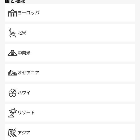
国と地域
発見がある。さらに、治安のよさや充実した公共交通機関
も、旅行者にとっては魅力的なポイント。グルメも豊富
で、ホーカーズは地元の風情を楽しめる外せないスポット
ヨーロッパ
だ。訪れる人を飽きさせないシンガポールで、多様な魅力
を体感しよう。 なお、新着のシンガポール情報は
コンテン
ツ一覧
を参照してほしい。
北米
中南米
オセアニア
ハワイ
リゾート
アジア