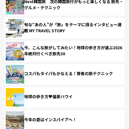
Next韓国旅 次の韓国旅行がもっと楽しくなる 旅先・
グルメ・テクニック
旬な“あの人”が「旅」をテーマに語るインタビュー連
載 MY TRAVEL STORY
今、こんな旅がしてみたい！地球の歩き方が選ぶ2026
年絶対行くべき旅先30
コスパもタイパもかなえる！賢者の旅テクニック
地球の歩き方♥偏愛ハワイ
今年の夏はインスパイアへ！