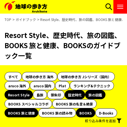
TOP
ガイドブック
Resort Style、歴史時代、旅の図鑑、BOOKS 旅と健
Resort Style、歴史時代、旅の図鑑、
BOOKS 旅と健康、BOOKSのガイドブ
ック一覧
すべて
地球の歩き方 海外
地球の歩き方 Jシリーズ（国内）
aruco 海外
aruco 国内
Plat
ランキング&テクニック
Resort Style
島旅
御朱印
歴史時代
旅の図鑑
BOOKS スペシャルコラボ
BOOKS 旅の名言＆絶景
BOOKS 旅と健康
BOOKS 旅の読み物
BOOKS
D-Books
絞り込み条件を追加