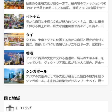
は
コンテンツ一覧
を参照してほしい。
ビング、ハイキングなど、アウトドア好きにはたまらな
と山間の静けさが共存しており、訪れる人に新しい発見と
歴史ある王朝文化が残る一方で、最先端のファッションやK
い。オーストラリアの多彩な魅力を存分に味わいつくそ
驚きをもたらしてくれる。また、奥深い台湾の食文化も魅
-POPで世界を席巻している韓国。首都ソウルの宮殿や伝統
う。 なお、新着のオーストラリア情報は
コンテンツ一覧
を
力で、夜市などの屋台グルメから高級料理、ヘルシーで美
家屋が並ぶエリアでは韓国の歴史と文化に浸ることがで
参照してほしい。
ベトナム
容にもいいと評判のスイーツなど、バラエティ豊かな料理
き、地方に足を延ばせば四季折々の自然美を楽しむことが
が味わえる。 なお、新着の台湾情報は
コンテンツ一覧
を参
できる。そして、キムチや焼肉、絶品のストリートフード
豊かな自然と多様な文化が魅力的なベトナム。南北に細長
照してほしい。
まで、さまざまな韓国料理が待っている。夜には、韓国な
く伸びる国土には、広大な田園風景や青々とした山々、世
らではのナイトライフも堪能できる。あたたかいホスピタ
界遺産に登録された壮大な自然景観が点在し、都市部では
タイ
リティに包まれながら、韓国の多彩な魅力を心ゆくまで味
急速な発展と共に伝統が息づく。ハノイの古い町並みやホ
わってみてほしい。 なお、新着の韓国情報は
コンテンツ一
ーチミン市のフランス統治時代の建物も、独特の雰囲気を
タイは、東南アジアに位置する豊かな自然と歴史が息づく
覧
を参照してほしい。
醸し出している。また、バラエティの豊かさとおいしさで
国だ。首都バンコクは高層ビルが立ち並ぶ一方、伝統的な
世界中の食通を魅了してやまないベトナム料理も魅力のひ
寺院や市場がいたるところに点在し、古きよき文化と現代
香港
とつ。フォーやバインミー、ベトナムコーヒーなどは、ぜ
の活気が交差している。北部ではチェンマイなどの山岳地
ひ現地で味わいたい。どの地域を訪れてもあたたかい人々
帯で自然と触れ合い、南部ではプーケットやクラビの美し
アジアと西洋の文化が交わる香港は、特有のエネルギーを
が旅行者を迎えてくれるので、きっと忘れられない旅にな
いビーチでリゾート気分を楽しむことができる。タイ料理
もっている。ヴィクトリア湾に広がる壮大な景色、近未来
るはずだ。 なお、新着のベトナム情報は
コンテンツ一覧
を
は世界的に有名で、屋台から高級レストランまで味覚を刺
的なアートスポット、そして歴史と現代が融合した町並
参照してほしい。
シンガポール
激する。気候は一年中温暖で、どの季節にも異なる楽しみ
み、どこを訪れても感動するはず。観光スポットが密集し
が待っている。親しみやすいタイの人々、仏教を中心とし
ており、効率よく見どころを回れるのも魅力。息をのむよ
アジアの交差点として多文化が融合した独自の魅力を放つ
た文化、そして多様な観光資源が、訪れる旅人を魅了し続
うな絶景から文化的な体験まで、香港を存分に楽しみ尽く
シンガポール。未来的な建築物が並ぶマリーナベイ、歴史
ける。 なお、新着のタイ情報は
コンテンツ一覧
を参照して
そう。 なお、新着の香港情報は
コンテンツ一覧
を参照して
と伝統を感じられるエスニックタウン、多数の緑豊かな公
ほしい。
ほしい。
園や自然保護区など、自然が調和した近代的な景観と文化
の多様性あふれるカラフルな町は、どこを歩いても新しい
国と地域
発見がある。さらに、治安のよさや充実した公共交通機関
も、旅行者にとっては魅力的なポイント。グルメも豊富
で、ホーカーズは地元の風情を楽しめる外せないスポット
ヨーロッパ