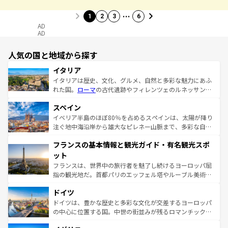
…
1
2
3
6
AD
AD
人気の国と地域から探す
イタリア
イタリアは歴史、文化、グルメ、自然と多彩な魅力にあふ
れた国。
ローマ
の古代遺跡やフィレンツェのルネッサンス
美術、ヴェネツィアの運河など、歴史あるスポットはもち
スペイン
ろん、トスカーナの美しい田園風景やアマルフィ海岸の絶
景など、自然景観も見逃せない。観光の合間には、本場の
イベリア半島のほぼ80％を占めるスペインは、太陽が降り
ピザやパスタなど、絶品のイタリア料理を堪能することも
注ぐ地中海沿岸から雄大なピレネー山脈まで、多彩な自然
できる。朝目覚めてから夜眠るまで、すべての瞬間を楽し
と文化が詰まったヨーロッパ屈指の旅行先だ。多様な地域
フランスの基本情報と観光ガイド・有名観光スポ
ませてくれるイタリアで、忘れられない旅をしてみよう！
文化が根付くこの国では、情熱的なフラメンコ、熱気あふ
なお、新着のイタリア情報は
コンテンツ一覧
を参照してほ
れる闘牛、そして美味しいタパスが生活の一部となってい
ット
しい。
る。首都マドリードの洗練された雰囲気や、バルセロナの
フランスは、世界中の旅行者を魅了し続けるヨーロッパ屈
アートに溢れた街角から、地方では古代ローマ遺跡や中世
指の観光地だ。首都パリのエッフェル塔やルーブル美術館
の城塞都市、穏やかなビーチリゾートまで多彩な表情を見
といった象徴的なスポットから、田舎町の古風な美しさま
せる。地方によって風土や気候が異なるスペインはその個
ドイツ
で、幅広い魅力が詰まっている。華麗な宮殿、歴史的な大
性で訪れる人を魅了する。 なお、新着のスペイン情報は
コ
聖堂、美しいビーチ、そして豊かな自然が、訪れる者を心
ドイツは、豊かな歴史と多彩な文化が交差するヨーロッパ
ンテンツ一覧
を参照してほしい。
から魅了する。また、フランスは美食の国としても知ら
の中心に位置する国。中世の街並みが残るロマンチック街
れ、フランス料理はユネスコ無形文化遺産にも登録されて
道から、未来を先取りするようなモダンな都市まで多様な