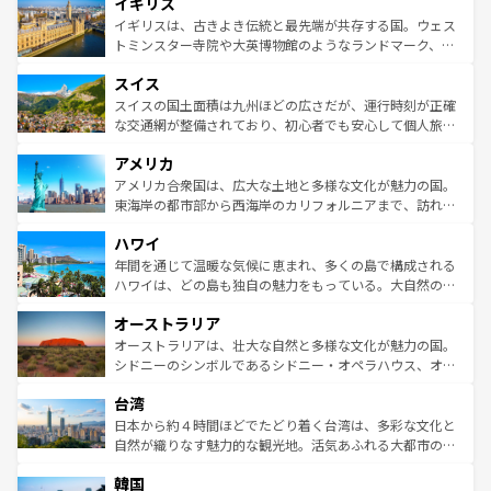
イギリス
いる。シャンパンの発祥地であるランス、プロヴァンスの
顔を持つこの国は、どこを歩いても飽きることがない。ベ
香り高いラベンダー畑など、多彩な楽しみ方が可能だ。さ
ルリンの文化的活気、バイエルン州のアルプスの絶景、そ
イギリスは、古きよき伝統と最先端が共存する国。ウェス
らに、パリ以外の地域にも魅力が溢れており、どの街角に
してライン川沿いのワイン畑といった風景は必見。ビール
トミンスター寺院や大英博物館のようなランドマーク、歴
も豊かな歴史と文化が息づいている。パリ以外の個性あふ
とソーセージを味わいながら地元の人と過ごす楽しい時間
史ある大学都市、美しい丘陵地帯や牧歌的な風景など、エ
れる地方に足を運ぶとそれぞれで全く異なる文化を体験で
スイス
は、お酒好きな人にはぜひ体験してほしい。 なお、新着の
リアごとに異なる魅力がある。また、優雅なアフタヌーン
きるだろう。 なお、新着のフランス情報は
コンテンツ一覧
ドイツ情報は
コンテンツ一覧
を参照してほしい。
ティー、ビール好きにはたまらない英国パブ、サッカー観
スイスの国土面積は九州ほどの広さだが、運行時刻が正確
を参照してほしい。
戦など、本場だからこそできる体験も豊富。イギリスを旅
な交通網が整備されており、初心者でも安心して個人旅行
して楽しみつくそう。 なお、新着のイギリス情報は
コンテ
を楽しめる。日本同様に時刻表どおりの旅が可能だ。中世
アメリカ
ンツ一覧
を参照してほしい。
の建物がそのまま残る町や、スイスならではのユニークな
博物館もあり、アルプス観光だけでなく町歩きも満喫する
アメリカ合衆国は、広大な土地と多様な文化が魅力の国。
ことができる。国民の所得が高いため物価も高いが、旅行
東海岸の都市部から西海岸のカリフォルニアまで、訪れる
者向けの交通パス提供のサービスもあり、うまく活用すれ
場所ごとに異なる風景と体験が待っている。ニューヨーク
ハワイ
ば市内交通費無料で観光を楽しむこともできる。 なお、新
のような巨大都市は、観光、ショッピング、エンターテイ
着のスイス情報は
コンテンツ一覧
を参照してほしい。
ンメントが詰まった刺激的なスポットだ。一方、アメリカ
年間を通じて温暖な気候に恵まれ、多くの島で構成される
西部には大自然が広がり、グランドキャニオンやイエロー
ハワイは、どの島も独自の魅力をもっている。大自然の神
ストーン国立公園といった絶景が堪能できる。さらに、南
秘を感じたいなら、火山が生み出した壮大な景観を誇るハ
オーストラリア
部のニューオーリンズでは、音楽と美食が融合した独特の
ワイ島は見逃せない。また、定番の観光地といえばオアフ
文化が魅力。旅行者はアメリカの各地域で異なる魅力を楽
島だが、静かな自然を求めるならマウイ島やカウアイ島が
オーストラリアは、壮大な自然と多様な文化が魅力の国。
しみながら、その多様性と豊かな歴史を感じることができ
おすすめ。エメラルドグリーンに輝く海をはじめ、豊かな
シドニーのシンボルであるシドニー・オペラハウス、オー
るだろう。車でのロードトリップや列車の旅も、アメリカ
文化や歴史が息づいている。「アロハスピリット」と呼ば
ストラリア東海岸北部に広がる大サンゴ礁地帯グレートバ
ならではの贅沢な旅のスタイルだ。 なお、新着のアメリカ
台湾
れるおもてなしの心で訪れる人々を迎えてくれるハワイの
リアリーフや大陸中央部にそびえるウルル（エアーズロッ
情報は
コンテンツ一覧
を参照してほしい。
人々、おいしいローカルフードやハワイアンミュージッ
ク）、タスマニアの美しい原生林やケアンズの熱帯雨林な
日本から約４時間ほどでたどり着く台湾は、多彩な文化と
ク、伝統的なフラダンスなど、すべてがハワイの魅力を彩
ど、見どころがたくさん。また、カフェやワイン、オージ
自然が織りなす魅力的な観光地。活気あふれる大都市の台
っている。訪れるたびに新しい発見と感動が待っているハ
ービーフなどの食文化も豊かで、美味しいものであふれて
北やノスタルジックな町並みが人気な九份（ジォウフェ
ワイを、存分に味わってほしい。 なお、新着のハワイ情報
韓国
いる。アクティビティも充実しており、サーフィンやダイ
ン）、静ひつな山岳地帯である台湾東部など、都市の喧騒