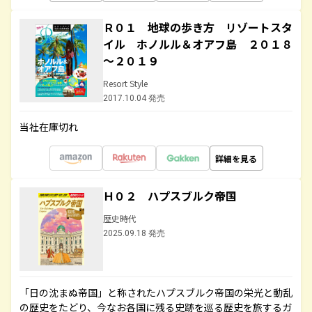
Ｒ０１ 地球の歩き方 リゾートスタ
イル ホノルル＆オアフ島 ２０１８
～２０１９
Resort Style
2017.10.04 発売
当社在庫切れ
詳細を見る
Ｈ０２ ハプスブルク帝国
歴史時代
2025.09.18 発売
「日の沈まぬ帝国」と称されたハプスブルク帝国の栄光と動乱
の歴史をたどり、今なお各国に残る史跡を巡る歴史を旅するガ