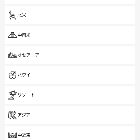
だ。訪れる人を飽きさせないシンガポールで、多様な魅力
を体感しよう。 なお、新着のシンガポール情報は
コンテン
ツ一覧
を参照してほしい。
北米
中南米
オセアニア
ハワイ
リゾート
アジア
中近東