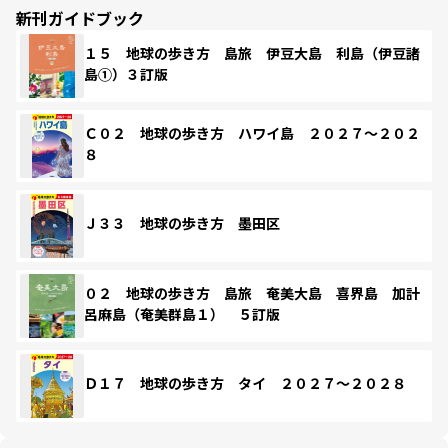
新刊ガイドブック
１５ 地球の歩き方 島旅 伊豆大島 利島（伊豆諸
島①）３訂版
Ｃ０２ 地球の歩き方 ハワイ島 ２０２７～２０２
８
Ｊ３３ 地球の歩き方 墨田区
０２ 地球の歩き方 島旅 奄美大島 喜界島 加計
呂麻島（奄美群島１） ５訂版
Ｄ１７ 地球の歩き方 タイ ２０２７～２０２８