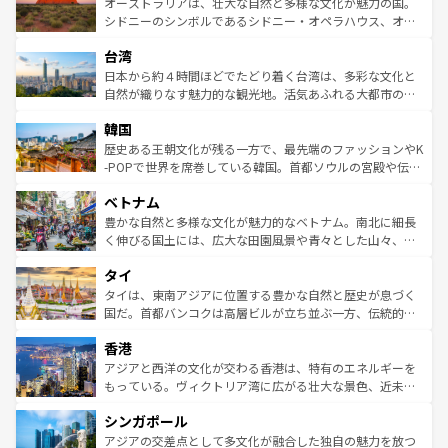
文化が魅力。旅行者はアメリカの各地域で異なる魅力を楽
島だが、静かな自然を求めるならマウイ島やカウアイ島が
オーストラリアは、壮大な自然と多様な文化が魅力の国。
しみながら、その多様性と豊かな歴史を感じることができ
おすすめ。エメラルドグリーンに輝く海をはじめ、豊かな
シドニーのシンボルであるシドニー・オペラハウス、オー
るだろう。車でのロードトリップや列車の旅も、アメリカ
文化や歴史が息づいている。「アロハスピリット」と呼ば
ストラリア東海岸北部に広がる大サンゴ礁地帯グレートバ
ならではの贅沢な旅のスタイルだ。 なお、新着のアメリカ
台湾
れるおもてなしの心で訪れる人々を迎えてくれるハワイの
リアリーフや大陸中央部にそびえるウルル（エアーズロッ
情報は
コンテンツ一覧
を参照してほしい。
人々、おいしいローカルフードやハワイアンミュージッ
ク）、タスマニアの美しい原生林やケアンズの熱帯雨林な
日本から約４時間ほどでたどり着く台湾は、多彩な文化と
ク、伝統的なフラダンスなど、すべてがハワイの魅力を彩
ど、見どころがたくさん。また、カフェやワイン、オージ
自然が織りなす魅力的な観光地。活気あふれる大都市の台
っている。訪れるたびに新しい発見と感動が待っているハ
ービーフなどの食文化も豊かで、美味しいものであふれて
北やノスタルジックな町並みが人気な九份（ジォウフェ
ワイを、存分に味わってほしい。 なお、新着のハワイ情報
韓国
いる。アクティビティも充実しており、サーフィンやダイ
ン）、静ひつな山岳地帯である台湾東部など、都市の喧騒
は
コンテンツ一覧
を参照してほしい。
ビング、ハイキングなど、アウトドア好きにはたまらな
と山間の静けさが共存しており、訪れる人に新しい発見と
歴史ある王朝文化が残る一方で、最先端のファッションやK
い。オーストラリアの多彩な魅力を存分に味わいつくそ
驚きをもたらしてくれる。また、奥深い台湾の食文化も魅
-POPで世界を席巻している韓国。首都ソウルの宮殿や伝統
う。 なお、新着のオーストラリア情報は
コンテンツ一覧
を
力で、夜市などの屋台グルメから高級料理、ヘルシーで美
家屋が並ぶエリアでは韓国の歴史と文化に浸ることがで
参照してほしい。
ベトナム
容にもいいと評判のスイーツなど、バラエティ豊かな料理
き、地方に足を延ばせば四季折々の自然美を楽しむことが
が味わえる。 なお、新着の台湾情報は
コンテンツ一覧
を参
できる。そして、キムチや焼肉、絶品のストリートフード
豊かな自然と多様な文化が魅力的なベトナム。南北に細長
照してほしい。
まで、さまざまな韓国料理が待っている。夜には、韓国な
く伸びる国土には、広大な田園風景や青々とした山々、世
らではのナイトライフも堪能できる。あたたかいホスピタ
界遺産に登録された壮大な自然景観が点在し、都市部では
タイ
リティに包まれながら、韓国の多彩な魅力を心ゆくまで味
急速な発展と共に伝統が息づく。ハノイの古い町並みやホ
わってみてほしい。 なお、新着の韓国情報は
コンテンツ一
ーチミン市のフランス統治時代の建物も、独特の雰囲気を
タイは、東南アジアに位置する豊かな自然と歴史が息づく
覧
を参照してほしい。
醸し出している。また、バラエティの豊かさとおいしさで
国だ。首都バンコクは高層ビルが立ち並ぶ一方、伝統的な
世界中の食通を魅了してやまないベトナム料理も魅力のひ
寺院や市場がいたるところに点在し、古きよき文化と現代
香港
とつ。フォーやバインミー、ベトナムコーヒーなどは、ぜ
の活気が交差している。北部ではチェンマイなどの山岳地
ひ現地で味わいたい。どの地域を訪れてもあたたかい人々
帯で自然と触れ合い、南部ではプーケットやクラビの美し
アジアと西洋の文化が交わる香港は、特有のエネルギーを
が旅行者を迎えてくれるので、きっと忘れられない旅にな
いビーチでリゾート気分を楽しむことができる。タイ料理
もっている。ヴィクトリア湾に広がる壮大な景色、近未来
るはずだ。 なお、新着のベトナム情報は
コンテンツ一覧
を
は世界的に有名で、屋台から高級レストランまで味覚を刺
的なアートスポット、そして歴史と現代が融合した町並
参照してほしい。
シンガポール
激する。気候は一年中温暖で、どの季節にも異なる楽しみ
み、どこを訪れても感動するはず。観光スポットが密集し
が待っている。親しみやすいタイの人々、仏教を中心とし
ており、効率よく見どころを回れるのも魅力。息をのむよ
アジアの交差点として多文化が融合した独自の魅力を放つ