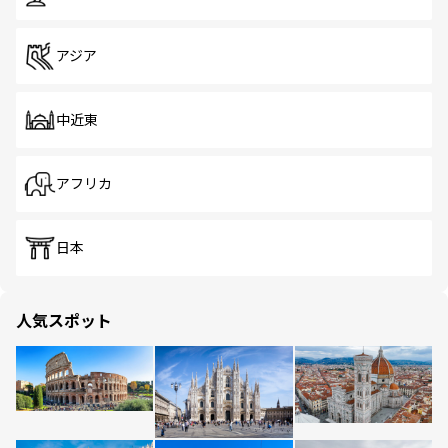
アジア
中近東
アフリカ
日本
人気スポット