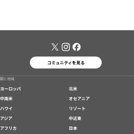
コミュニティを見る
国と地域
ヨーロッパ
北米
中南米
オセアニア
ハワイ
リゾート
アジア
中近東
アフリカ
日本