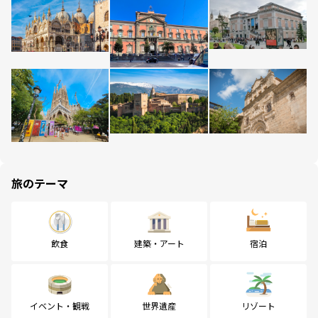
旅のテーマ
飲食
建築・アート
宿泊
イベント・観戦
世界遺産
リゾート