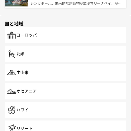
た文化、そして多様な観光資源が、訪れる旅人を魅了し続
うな絶景から文化的な体験まで、香港を存分に楽しみ尽く
シンガポール。未来的な建築物が並ぶマリーナベイ、歴史
ける。 なお、新着のタイ情報は
コンテンツ一覧
を参照して
そう。 なお、新着の香港情報は
コンテンツ一覧
を参照して
と伝統を感じられるエスニックタウン、多数の緑豊かな公
ほしい。
ほしい。
園や自然保護区など、自然が調和した近代的な景観と文化
の多様性あふれるカラフルな町は、どこを歩いても新しい
国と地域
発見がある。さらに、治安のよさや充実した公共交通機関
も、旅行者にとっては魅力的なポイント。グルメも豊富
で、ホーカーズは地元の風情を楽しめる外せないスポット
ヨーロッパ
だ。訪れる人を飽きさせないシンガポールで、多様な魅力
を体感しよう。 なお、新着のシンガポール情報は
コンテン
ツ一覧
を参照してほしい。
北米
中南米
オセアニア
ハワイ
リゾート