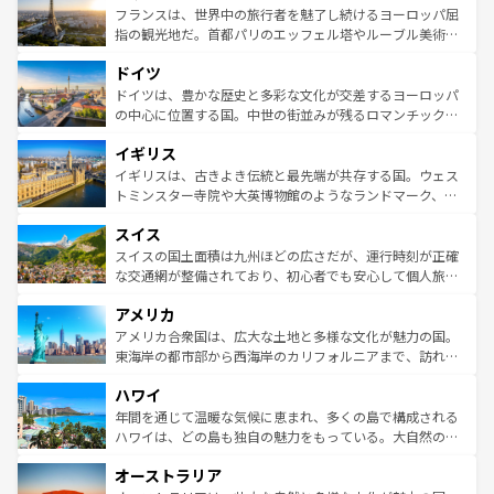
なお、新着のイタリア情報は
コンテンツ一覧
を参照してほ
れる闘牛、そして美味しいタパスが生活の一部となってい
フランスは、世界中の旅行者を魅了し続けるヨーロッパ屈
しい。
る。首都マドリードの洗練された雰囲気や、バルセロナの
指の観光地だ。首都パリのエッフェル塔やルーブル美術館
アートに溢れた街角から、地方では古代ローマ遺跡や中世
といった象徴的なスポットから、田舎町の古風な美しさま
ドイツ
の城塞都市、穏やかなビーチリゾートまで多彩な表情を見
で、幅広い魅力が詰まっている。華麗な宮殿、歴史的な大
せる。地方によって風土や気候が異なるスペインはその個
聖堂、美しいビーチ、そして豊かな自然が、訪れる者を心
ドイツは、豊かな歴史と多彩な文化が交差するヨーロッパ
性で訪れる人を魅了する。 なお、新着のスペイン情報は
コ
から魅了する。また、フランスは美食の国としても知ら
の中心に位置する国。中世の街並みが残るロマンチック街
ンテンツ一覧
を参照してほしい。
れ、フランス料理はユネスコ無形文化遺産にも登録されて
道から、未来を先取りするようなモダンな都市まで多様な
イギリス
いる。シャンパンの発祥地であるランス、プロヴァンスの
顔を持つこの国は、どこを歩いても飽きることがない。ベ
香り高いラベンダー畑など、多彩な楽しみ方が可能だ。さ
ルリンの文化的活気、バイエルン州のアルプスの絶景、そ
イギリスは、古きよき伝統と最先端が共存する国。ウェス
らに、パリ以外の地域にも魅力が溢れており、どの街角に
してライン川沿いのワイン畑といった風景は必見。ビール
トミンスター寺院や大英博物館のようなランドマーク、歴
も豊かな歴史と文化が息づいている。パリ以外の個性あふ
とソーセージを味わいながら地元の人と過ごす楽しい時間
史ある大学都市、美しい丘陵地帯や牧歌的な風景など、エ
れる地方に足を運ぶとそれぞれで全く異なる文化を体験で
スイス
は、お酒好きな人にはぜひ体験してほしい。 なお、新着の
リアごとに異なる魅力がある。また、優雅なアフタヌーン
きるだろう。 なお、新着のフランス情報は
コンテンツ一覧
ドイツ情報は
コンテンツ一覧
を参照してほしい。
ティー、ビール好きにはたまらない英国パブ、サッカー観
スイスの国土面積は九州ほどの広さだが、運行時刻が正確
を参照してほしい。
戦など、本場だからこそできる体験も豊富。イギリスを旅
な交通網が整備されており、初心者でも安心して個人旅行
して楽しみつくそう。 なお、新着のイギリス情報は
コンテ
を楽しめる。日本同様に時刻表どおりの旅が可能だ。中世
アメリカ
ンツ一覧
を参照してほしい。
の建物がそのまま残る町や、スイスならではのユニークな
博物館もあり、アルプス観光だけでなく町歩きも満喫する
アメリカ合衆国は、広大な土地と多様な文化が魅力の国。
ことができる。国民の所得が高いため物価も高いが、旅行
東海岸の都市部から西海岸のカリフォルニアまで、訪れる
者向けの交通パス提供のサービスもあり、うまく活用すれ
場所ごとに異なる風景と体験が待っている。ニューヨーク
ハワイ
ば市内交通費無料で観光を楽しむこともできる。 なお、新
のような巨大都市は、観光、ショッピング、エンターテイ
着のスイス情報は
コンテンツ一覧
を参照してほしい。
ンメントが詰まった刺激的なスポットだ。一方、アメリカ
年間を通じて温暖な気候に恵まれ、多くの島で構成される
西部には大自然が広がり、グランドキャニオンやイエロー
ハワイは、どの島も独自の魅力をもっている。大自然の神
ストーン国立公園といった絶景が堪能できる。さらに、南
秘を感じたいなら、火山が生み出した壮大な景観を誇るハ
オーストラリア
部のニューオーリンズでは、音楽と美食が融合した独特の
ワイ島は見逃せない。また、定番の観光地といえばオアフ