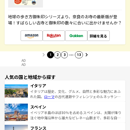
地球の歩き方御朱印シリーズより、奈良のお寺の最新版が登
場！すばらしい古寺と御朱印の数々に合いに出かけませんか？
詳細を見る
…
1
2
3
13
AD
AD
人気の国と地域から探す
イタリア
イタリアは歴史、文化、グルメ、自然と多彩な魅力にあふ
れた国。
ローマ
の古代遺跡やフィレンツェのルネッサンス
美術、ヴェネツィアの運河など、歴史あるスポットはもち
スペイン
ろん、トスカーナの美しい田園風景やアマルフィ海岸の絶
景など、自然景観も見逃せない。観光の合間には、本場の
イベリア半島のほぼ80％を占めるスペインは、太陽が降り
ピザやパスタなど、絶品のイタリア料理を堪能することも
注ぐ地中海沿岸から雄大なピレネー山脈まで、多彩な自然
できる。朝目覚めてから夜眠るまで、すべての瞬間を楽し
と文化が詰まったヨーロッパ屈指の旅行先だ。多様な地域
フランス
ませてくれるイタリアで、忘れられない旅をしてみよう！
文化が根付くこの国では、情熱的なフラメンコ、熱気あふ