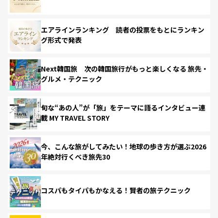
エアラインランキング 読者の投票をもとにランキン
グ形式で発表
Next韓国旅 次の韓国旅行がもっと楽しくなる 旅先・
グルメ・テクニック
旬な“あの人”が「旅」をテーマに語るインタビュー連
載 MY TRAVEL STORY
今、こんな旅がしてみたい！地球の歩き方が選ぶ2026
年絶対行くべき旅先30
コスパもタイパもかなえる！賢者の旅テクニック