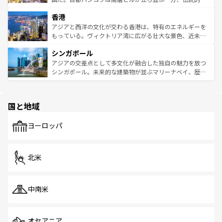
世界中の食通を魅了してやまないベトナム料理も魅力のひ
寺院や市場がいたるところに点在し、古きよき文化と現代
香港
とつ。フォーやバインミー、ベトナムコーヒーなどは、ぜ
の活気が交差している。北部ではチェンマイなどの山岳地
ひ現地で味わいたい。どの地域を訪れてもあたたかい人々
帯で自然と触れ合い、南部ではプーケットやクラビの美し
アジアと西洋の文化が交わる香港は、特有のエネルギーを
が旅行者を迎えてくれるので、きっと忘れられない旅にな
いビーチでリゾート気分を楽しむことができる。タイ料理
もっている。ヴィクトリア湾に広がる壮大な景色、近未来
るはずだ。 なお、新着のベトナム情報は
コンテンツ一覧
を
は世界的に有名で、屋台から高級レストランまで味覚を刺
的なアートスポット、そして歴史と現代が融合した町並
参照してほしい。
シンガポール
激する。気候は一年中温暖で、どの季節にも異なる楽しみ
み、どこを訪れても感動するはず。観光スポットが密集し
が待っている。親しみやすいタイの人々、仏教を中心とし
ており、効率よく見どころを回れるのも魅力。息をのむよ
アジアの交差点として多文化が融合した独自の魅力を放つ
た文化、そして多様な観光資源が、訪れる旅人を魅了し続
うな絶景から文化的な体験まで、香港を存分に楽しみ尽く
シンガポール。未来的な建築物が並ぶマリーナベイ、歴史
ける。 なお、新着のタイ情報は
コンテンツ一覧
を参照して
そう。 なお、新着の香港情報は
コンテンツ一覧
を参照して
と伝統を感じられるエスニックタウン、多数の緑豊かな公
ほしい。
ほしい。
園や自然保護区など、自然が調和した近代的な景観と文化
の多様性あふれるカラフルな町は、どこを歩いても新しい
国と地域
発見がある。さらに、治安のよさや充実した公共交通機関
も、旅行者にとっては魅力的なポイント。グルメも豊富
で、ホーカーズは地元の風情を楽しめる外せないスポット
ヨーロッパ
だ。訪れる人を飽きさせないシンガポールで、多様な魅力
を体感しよう。 なお、新着のシンガポール情報は
コンテン
ツ一覧
を参照してほしい。
北米
中南米
オセアニア