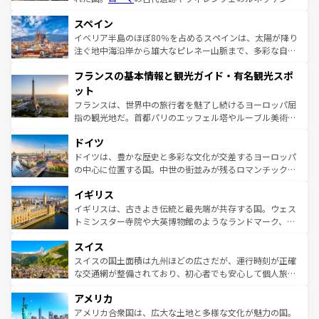
美術、ヴェネツィアの運河など、歴史あるスポットはもち
スペイン
ろん、トスカーナの美しい田園風景やアマルフィ海岸の絶
景など、自然景観も見逃せない。観光の合間には、本場の
イベリア半島のほぼ80％を占めるスペインは、太陽が降り
ピザやパスタなど、絶品のイタリア料理を堪能することも
注ぐ地中海沿岸から雄大なピレネー山脈まで、多彩な自然
できる。朝目覚めてから夜眠るまで、すべての瞬間を楽し
と文化が詰まったヨーロッパ屈指の旅行先だ。多様な地域
フランスの基本情報と観光ガイド・有名観光スポ
ませてくれるイタリアで、忘れられない旅をしてみよう！
文化が根付くこの国では、情熱的なフラメンコ、熱気あふ
なお、新着のイタリア情報は
コンテンツ一覧
を参照してほ
れる闘牛、そして美味しいタパスが生活の一部となってい
ット
しい。
る。首都マドリードの洗練された雰囲気や、バルセロナの
フランスは、世界中の旅行者を魅了し続けるヨーロッパ屈
アートに溢れた街角から、地方では古代ローマ遺跡や中世
指の観光地だ。首都パリのエッフェル塔やルーブル美術館
の城塞都市、穏やかなビーチリゾートまで多彩な表情を見
といった象徴的なスポットから、田舎町の古風な美しさま
せる。地方によって風土や気候が異なるスペインはその個
ドイツ
で、幅広い魅力が詰まっている。華麗な宮殿、歴史的な大
性で訪れる人を魅了する。 なお、新着のスペイン情報は
コ
聖堂、美しいビーチ、そして豊かな自然が、訪れる者を心
ドイツは、豊かな歴史と多彩な文化が交差するヨーロッパ
ンテンツ一覧
を参照してほしい。
から魅了する。また、フランスは美食の国としても知ら
の中心に位置する国。中世の街並みが残るロマンチック街
れ、フランス料理はユネスコ無形文化遺産にも登録されて
道から、未来を先取りするようなモダンな都市まで多様な
イギリス
いる。シャンパンの発祥地であるランス、プロヴァンスの
顔を持つこの国は、どこを歩いても飽きることがない。ベ
香り高いラベンダー畑など、多彩な楽しみ方が可能だ。さ
ルリンの文化的活気、バイエルン州のアルプスの絶景、そ
イギリスは、古きよき伝統と最先端が共存する国。ウェス
らに、パリ以外の地域にも魅力が溢れており、どの街角に
してライン川沿いのワイン畑といった風景は必見。ビール
トミンスター寺院や大英博物館のようなランドマーク、歴
も豊かな歴史と文化が息づいている。パリ以外の個性あふ
とソーセージを味わいながら地元の人と過ごす楽しい時間
史ある大学都市、美しい丘陵地帯や牧歌的な風景など、エ
れる地方に足を運ぶとそれぞれで全く異なる文化を体験で
スイス
は、お酒好きな人にはぜひ体験してほしい。 なお、新着の
リアごとに異なる魅力がある。また、優雅なアフタヌーン
きるだろう。 なお、新着のフランス情報は
コンテンツ一覧
ドイツ情報は
コンテンツ一覧
を参照してほしい。
ティー、ビール好きにはたまらない英国パブ、サッカー観
スイスの国土面積は九州ほどの広さだが、運行時刻が正確
を参照してほしい。
戦など、本場だからこそできる体験も豊富。イギリスを旅
な交通網が整備されており、初心者でも安心して個人旅行
して楽しみつくそう。 なお、新着のイギリス情報は
コンテ
を楽しめる。日本同様に時刻表どおりの旅が可能だ。中世
アメリカ
ンツ一覧
を参照してほしい。
の建物がそのまま残る町や、スイスならではのユニークな
博物館もあり、アルプス観光だけでなく町歩きも満喫する
アメリカ合衆国は、広大な土地と多様な文化が魅力の国。