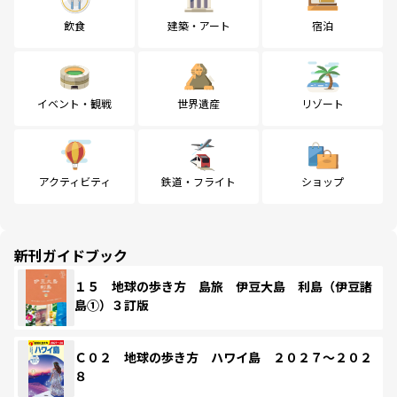
飲食
建築・アート
宿泊
イベント・観戦
世界遺産
リゾート
アクティビティ
鉄道・フライト
ショップ
新刊ガイドブック
１５ 地球の歩き方 島旅 伊豆大島 利島（伊豆諸
島①）３訂版
Ｃ０２ 地球の歩き方 ハワイ島 ２０２７～２０２
８