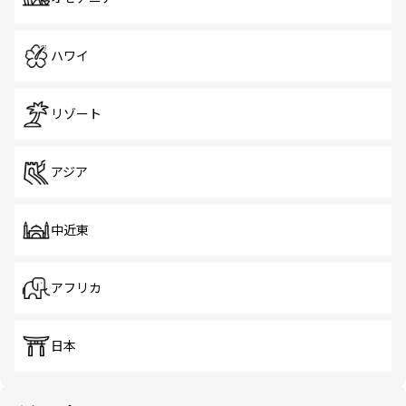
ハワイ
リゾート
アジア
中近東
アフリカ
日本