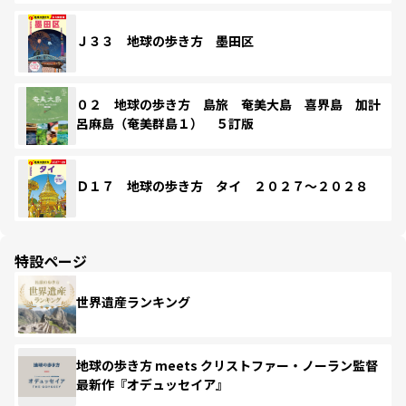
Ｊ３３ 地球の歩き方 墨田区
０２ 地球の歩き方 島旅 奄美大島 喜界島 加計
呂麻島（奄美群島１） ５訂版
Ｄ１７ 地球の歩き方 タイ ２０２７～２０２８
特設ページ
世界遺産ランキング
地球の歩き方 meets クリストファー・ノーラン監督
最新作『オデュッセイア』