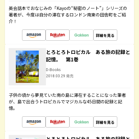
英会話本でおなじみの「Kayoの“秘密のノート”」シリーズの
著者が、今度は自分の滞在するロンドン南東の田舎町をご紹
介！
詳細を見る
とろとろトロピカル ある旅の記録と
記憶。 第1巻
D-Books
2018.03.29 発売
子供の頃から夢見ていた南の島に滞在することになった筆者
が、島で出合うトロピカルでマジカルな45日間の記録と記
憶。
詳細を見る
とろとろトロピカル ある旅の記録と