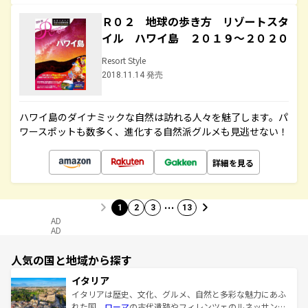
Ｒ０２ 地球の歩き方 リゾートスタ
イル ハワイ島 ２０１９～２０２０
Resort Style
2018.11.14 発売
ハワイ島のダイナミックな自然は訪れる人々を魅了します。パ
ワースポットも数多く、進化する自然派グルメも見逃せない！
詳細を見る
…
1
2
3
13
AD
AD
人気の国と地域から探す
イタリア
イタリアは歴史、文化、グルメ、自然と多彩な魅力にあふ
れた国。
ローマ
の古代遺跡やフィレンツェのルネッサンス