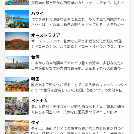
ことができる。国民の所得が高いため物価も高いが、旅行
東海岸の都市部から西海岸のカリフォルニアまで、訪れる
者向けの交通パス提供のサービスもあり、うまく活用すれ
場所ごとに異なる風景と体験が待っている。ニューヨーク
ハワイ
ば市内交通費無料で観光を楽しむこともできる。 なお、新
のような巨大都市は、観光、ショッピング、エンターテイ
着のスイス情報は
コンテンツ一覧
を参照してほしい。
ンメントが詰まった刺激的なスポットだ。一方、アメリカ
年間を通じて温暖な気候に恵まれ、多くの島で構成される
西部には大自然が広がり、グランドキャニオンやイエロー
ハワイは、どの島も独自の魅力をもっている。大自然の神
ストーン国立公園といった絶景が堪能できる。さらに、南
秘を感じたいなら、火山が生み出した壮大な景観を誇るハ
オーストラリア
部のニューオーリンズでは、音楽と美食が融合した独特の
ワイ島は見逃せない。また、定番の観光地といえばオアフ
文化が魅力。旅行者はアメリカの各地域で異なる魅力を楽
島だが、静かな自然を求めるならマウイ島やカウアイ島が
オーストラリアは、壮大な自然と多様な文化が魅力の国。
しみながら、その多様性と豊かな歴史を感じることができ
おすすめ。エメラルドグリーンに輝く海をはじめ、豊かな
シドニーのシンボルであるシドニー・オペラハウス、オー
るだろう。車でのロードトリップや列車の旅も、アメリカ
文化や歴史が息づいている。「アロハスピリット」と呼ば
ストラリア東海岸北部に広がる大サンゴ礁地帯グレートバ
ならではの贅沢な旅のスタイルだ。 なお、新着のアメリカ
台湾
れるおもてなしの心で訪れる人々を迎えてくれるハワイの
リアリーフや大陸中央部にそびえるウルル（エアーズロッ
情報は
コンテンツ一覧
を参照してほしい。
人々、おいしいローカルフードやハワイアンミュージッ
ク）、タスマニアの美しい原生林やケアンズの熱帯雨林な
日本から約４時間ほどでたどり着く台湾は、多彩な文化と
ク、伝統的なフラダンスなど、すべてがハワイの魅力を彩
ど、見どころがたくさん。また、カフェやワイン、オージ
自然が織りなす魅力的な観光地。活気あふれる大都市の台
っている。訪れるたびに新しい発見と感動が待っているハ
ービーフなどの食文化も豊かで、美味しいものであふれて
北やノスタルジックな町並みが人気な九份（ジォウフェ
ワイを、存分に味わってほしい。 なお、新着のハワイ情報
韓国
いる。アクティビティも充実しており、サーフィンやダイ
ン）、静ひつな山岳地帯である台湾東部など、都市の喧騒
は
コンテンツ一覧
を参照してほしい。
ビング、ハイキングなど、アウトドア好きにはたまらな
と山間の静けさが共存しており、訪れる人に新しい発見と
歴史ある王朝文化が残る一方で、最先端のファッションやK
い。オーストラリアの多彩な魅力を存分に味わいつくそ
驚きをもたらしてくれる。また、奥深い台湾の食文化も魅
-POPで世界を席巻している韓国。首都ソウルの宮殿や伝統
う。 なお、新着のオーストラリア情報は
コンテンツ一覧
を
力で、夜市などの屋台グルメから高級料理、ヘルシーで美
家屋が並ぶエリアでは韓国の歴史と文化に浸ることがで
参照してほしい。
ベトナム
容にもいいと評判のスイーツなど、バラエティ豊かな料理
き、地方に足を延ばせば四季折々の自然美を楽しむことが
が味わえる。 なお、新着の台湾情報は
コンテンツ一覧
を参
できる。そして、キムチや焼肉、絶品のストリートフード
豊かな自然と多様な文化が魅力的なベトナム。南北に細長
照してほしい。
まで、さまざまな韓国料理が待っている。夜には、韓国な
く伸びる国土には、広大な田園風景や青々とした山々、世
らではのナイトライフも堪能できる。あたたかいホスピタ
界遺産に登録された壮大な自然景観が点在し、都市部では
タイ
リティに包まれながら、韓国の多彩な魅力を心ゆくまで味
急速な発展と共に伝統が息づく。ハノイの古い町並みやホ
わってみてほしい。 なお、新着の韓国情報は
コンテンツ一
ーチミン市のフランス統治時代の建物も、独特の雰囲気を
タイは、東南アジアに位置する豊かな自然と歴史が息づく
覧
を参照してほしい。
醸し出している。また、バラエティの豊かさとおいしさで
国だ。首都バンコクは高層ビルが立ち並ぶ一方、伝統的な