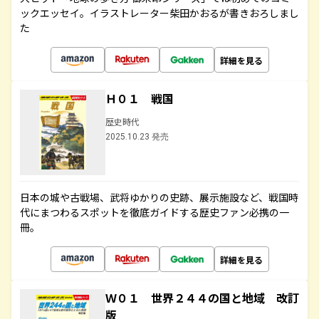
ックエッセイ。イラストレーター柴田かおるが書きおろしまし
た
詳細を見る
Ｈ０１ 戦国
歴史時代
2025.10.23 発売
日本の城や古戦場、武将ゆかりの史跡、展示施設など、戦国時
代にまつわるスポットを徹底ガイドする歴史ファン必携の一
冊。
詳細を見る
Ｗ０１ 世界２４４の国と地域 改訂
版