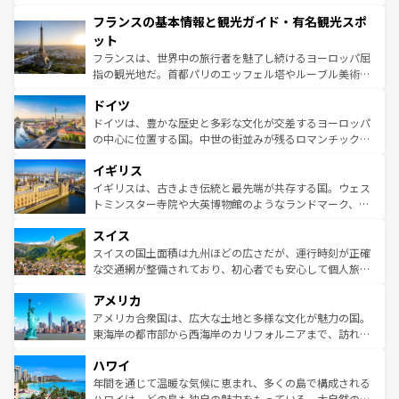
できる。朝目覚めてから夜眠るまで、すべての瞬間を楽し
と文化が詰まったヨーロッパ屈指の旅行先だ。多様な地域
フランスの基本情報と観光ガイド・有名観光スポ
ませてくれるイタリアで、忘れられない旅をしてみよう！
文化が根付くこの国では、情熱的なフラメンコ、熱気あふ
なお、新着のイタリア情報は
コンテンツ一覧
を参照してほ
れる闘牛、そして美味しいタパスが生活の一部となってい
ット
しい。
る。首都マドリードの洗練された雰囲気や、バルセロナの
フランスは、世界中の旅行者を魅了し続けるヨーロッパ屈
アートに溢れた街角から、地方では古代ローマ遺跡や中世
指の観光地だ。首都パリのエッフェル塔やルーブル美術館
の城塞都市、穏やかなビーチリゾートまで多彩な表情を見
といった象徴的なスポットから、田舎町の古風な美しさま
せる。地方によって風土や気候が異なるスペインはその個
ドイツ
で、幅広い魅力が詰まっている。華麗な宮殿、歴史的な大
性で訪れる人を魅了する。 なお、新着のスペイン情報は
コ
聖堂、美しいビーチ、そして豊かな自然が、訪れる者を心
ドイツは、豊かな歴史と多彩な文化が交差するヨーロッパ
ンテンツ一覧
を参照してほしい。
から魅了する。また、フランスは美食の国としても知ら
の中心に位置する国。中世の街並みが残るロマンチック街
れ、フランス料理はユネスコ無形文化遺産にも登録されて
道から、未来を先取りするようなモダンな都市まで多様な
イギリス
いる。シャンパンの発祥地であるランス、プロヴァンスの
顔を持つこの国は、どこを歩いても飽きることがない。ベ
香り高いラベンダー畑など、多彩な楽しみ方が可能だ。さ
ルリンの文化的活気、バイエルン州のアルプスの絶景、そ
イギリスは、古きよき伝統と最先端が共存する国。ウェス
らに、パリ以外の地域にも魅力が溢れており、どの街角に
してライン川沿いのワイン畑といった風景は必見。ビール
トミンスター寺院や大英博物館のようなランドマーク、歴
も豊かな歴史と文化が息づいている。パリ以外の個性あふ
とソーセージを味わいながら地元の人と過ごす楽しい時間
史ある大学都市、美しい丘陵地帯や牧歌的な風景など、エ
れる地方に足を運ぶとそれぞれで全く異なる文化を体験で
スイス
は、お酒好きな人にはぜひ体験してほしい。 なお、新着の
リアごとに異なる魅力がある。また、優雅なアフタヌーン
きるだろう。 なお、新着のフランス情報は
コンテンツ一覧
ドイツ情報は
コンテンツ一覧
を参照してほしい。
ティー、ビール好きにはたまらない英国パブ、サッカー観
スイスの国土面積は九州ほどの広さだが、運行時刻が正確
を参照してほしい。
戦など、本場だからこそできる体験も豊富。イギリスを旅
な交通網が整備されており、初心者でも安心して個人旅行
して楽しみつくそう。 なお、新着のイギリス情報は
コンテ
を楽しめる。日本同様に時刻表どおりの旅が可能だ。中世
アメリカ
ンツ一覧
を参照してほしい。
の建物がそのまま残る町や、スイスならではのユニークな
博物館もあり、アルプス観光だけでなく町歩きも満喫する
アメリカ合衆国は、広大な土地と多様な文化が魅力の国。
ことができる。国民の所得が高いため物価も高いが、旅行
東海岸の都市部から西海岸のカリフォルニアまで、訪れる
者向けの交通パス提供のサービスもあり、うまく活用すれ
場所ごとに異なる風景と体験が待っている。ニューヨーク
ハワイ
ば市内交通費無料で観光を楽しむこともできる。 なお、新
のような巨大都市は、観光、ショッピング、エンターテイ
着のスイス情報は
コンテンツ一覧
を参照してほしい。
ンメントが詰まった刺激的なスポットだ。一方、アメリカ
年間を通じて温暖な気候に恵まれ、多くの島で構成される
西部には大自然が広がり、グランドキャニオンやイエロー
ハワイは、どの島も独自の魅力をもっている。大自然の神