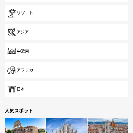
リゾート
アジア
中近東
アフリカ
日本
人気スポット