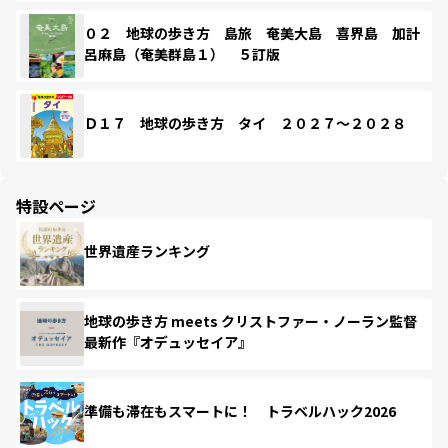
０２ 地球の歩き方 島旅 奄美大島 喜界島 加計
呂麻島（奄美群島１） ５訂版
Ｄ１７ 地球の歩き方 タイ ２０２７～２０２８
特設ページ
世界遺産ランキング
地球の歩き方 meets クリストファー・ノーラン監督
最新作『オデュッセイア』
準備も滞在もスマートに！ トラベルハック2026