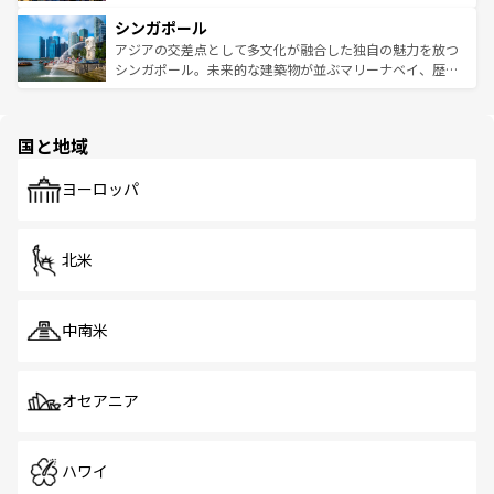
るはずだ。 なお、新着のベトナム情報は
コンテンツ一覧
を
は世界的に有名で、屋台から高級レストランまで味覚を刺
的なアートスポット、そして歴史と現代が融合した町並
参照してほしい。
シンガポール
激する。気候は一年中温暖で、どの季節にも異なる楽しみ
み、どこを訪れても感動するはず。観光スポットが密集し
が待っている。親しみやすいタイの人々、仏教を中心とし
ており、効率よく見どころを回れるのも魅力。息をのむよ
アジアの交差点として多文化が融合した独自の魅力を放つ
た文化、そして多様な観光資源が、訪れる旅人を魅了し続
うな絶景から文化的な体験まで、香港を存分に楽しみ尽く
シンガポール。未来的な建築物が並ぶマリーナベイ、歴史
ける。 なお、新着のタイ情報は
コンテンツ一覧
を参照して
そう。 なお、新着の香港情報は
コンテンツ一覧
を参照して
と伝統を感じられるエスニックタウン、多数の緑豊かな公
ほしい。
ほしい。
園や自然保護区など、自然が調和した近代的な景観と文化
の多様性あふれるカラフルな町は、どこを歩いても新しい
国と地域
発見がある。さらに、治安のよさや充実した公共交通機関
も、旅行者にとっては魅力的なポイント。グルメも豊富
で、ホーカーズは地元の風情を楽しめる外せないスポット
ヨーロッパ
だ。訪れる人を飽きさせないシンガポールで、多様な魅力
を体感しよう。 なお、新着のシンガポール情報は
コンテン
ツ一覧
を参照してほしい。
北米
中南米
オセアニア
ハワイ