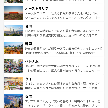
ストーン国立公園といった絶景が堪能できる。さらに、南
秘を感じたいなら、火山が生み出した壮大な景観を誇るハ
オーストラリア
部のニューオーリンズでは、音楽と美食が融合した独特の
ワイ島は見逃せない。また、定番の観光地といえばオアフ
文化が魅力。旅行者はアメリカの各地域で異なる魅力を楽
島だが、静かな自然を求めるならマウイ島やカウアイ島が
オーストラリアは、壮大な自然と多様な文化が魅力の国。
しみながら、その多様性と豊かな歴史を感じることができ
おすすめ。エメラルドグリーンに輝く海をはじめ、豊かな
シドニーのシンボルであるシドニー・オペラハウス、オー
るだろう。車でのロードトリップや列車の旅も、アメリカ
文化や歴史が息づいている。「アロハスピリット」と呼ば
ストラリア東海岸北部に広がる大サンゴ礁地帯グレートバ
ならではの贅沢な旅のスタイルだ。 なお、新着のアメリカ
台湾
れるおもてなしの心で訪れる人々を迎えてくれるハワイの
リアリーフや大陸中央部にそびえるウルル（エアーズロッ
情報は
コンテンツ一覧
を参照してほしい。
人々、おいしいローカルフードやハワイアンミュージッ
ク）、タスマニアの美しい原生林やケアンズの熱帯雨林な
日本から約４時間ほどでたどり着く台湾は、多彩な文化と
ク、伝統的なフラダンスなど、すべてがハワイの魅力を彩
ど、見どころがたくさん。また、カフェやワイン、オージ
自然が織りなす魅力的な観光地。活気あふれる大都市の台
っている。訪れるたびに新しい発見と感動が待っているハ
ービーフなどの食文化も豊かで、美味しいものであふれて
北やノスタルジックな町並みが人気な九份（ジォウフェ
ワイを、存分に味わってほしい。 なお、新着のハワイ情報
韓国
いる。アクティビティも充実しており、サーフィンやダイ
ン）、静ひつな山岳地帯である台湾東部など、都市の喧騒
は
コンテンツ一覧
を参照してほしい。
ビング、ハイキングなど、アウトドア好きにはたまらな
と山間の静けさが共存しており、訪れる人に新しい発見と
歴史ある王朝文化が残る一方で、最先端のファッションやK
い。オーストラリアの多彩な魅力を存分に味わいつくそ
驚きをもたらしてくれる。また、奥深い台湾の食文化も魅
-POPで世界を席巻している韓国。首都ソウルの宮殿や伝統
う。 なお、新着のオーストラリア情報は
コンテンツ一覧
を
力で、夜市などの屋台グルメから高級料理、ヘルシーで美
家屋が並ぶエリアでは韓国の歴史と文化に浸ることがで
参照してほしい。
ベトナム
容にもいいと評判のスイーツなど、バラエティ豊かな料理
き、地方に足を延ばせば四季折々の自然美を楽しむことが
が味わえる。 なお、新着の台湾情報は
コンテンツ一覧
を参
できる。そして、キムチや焼肉、絶品のストリートフード
豊かな自然と多様な文化が魅力的なベトナム。南北に細長
照してほしい。
まで、さまざまな韓国料理が待っている。夜には、韓国な
く伸びる国土には、広大な田園風景や青々とした山々、世
らではのナイトライフも堪能できる。あたたかいホスピタ
界遺産に登録された壮大な自然景観が点在し、都市部では
タイ
リティに包まれながら、韓国の多彩な魅力を心ゆくまで味
急速な発展と共に伝統が息づく。ハノイの古い町並みやホ
わってみてほしい。 なお、新着の韓国情報は
コンテンツ一
ーチミン市のフランス統治時代の建物も、独特の雰囲気を
タイは、東南アジアに位置する豊かな自然と歴史が息づく
覧
を参照してほしい。
醸し出している。また、バラエティの豊かさとおいしさで
国だ。首都バンコクは高層ビルが立ち並ぶ一方、伝統的な
世界中の食通を魅了してやまないベトナム料理も魅力のひ
寺院や市場がいたるところに点在し、古きよき文化と現代
香港
とつ。フォーやバインミー、ベトナムコーヒーなどは、ぜ
の活気が交差している。北部ではチェンマイなどの山岳地
ひ現地で味わいたい。どの地域を訪れてもあたたかい人々
帯で自然と触れ合い、南部ではプーケットやクラビの美し
アジアと西洋の文化が交わる香港は、特有のエネルギーを
が旅行者を迎えてくれるので、きっと忘れられない旅にな
いビーチでリゾート気分を楽しむことができる。タイ料理
もっている。ヴィクトリア湾に広がる壮大な景色、近未来