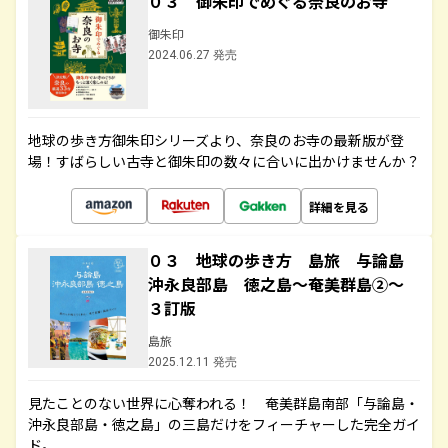
０３ 御朱印でめぐる奈良のお寺
御朱印
2024.06.27 発売
地球の歩き方御朱印シリーズより、奈良のお寺の最新版が登
場！すばらしい古寺と御朱印の数々に合いに出かけませんか？
詳細を見る
０３ 地球の歩き方 島旅 与論島
沖永良部島 徳之島～奄美群島②～
３訂版
島旅
2025.12.11 発売
見たことのない世界に心奪われる！ 奄美群島南部「与論島・
沖永良部島・徳之島」の三島だけをフィーチャーした完全ガイ
ド。