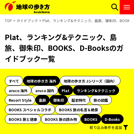
TOP
ガイドブック
Plat、ランキング&テクニック、島旅、御朱印、BOOKS、
Plat、ランキング&テクニック、島
旅、御朱印、BOOKS、D-Booksのガ
イドブック一覧
すべて
地球の歩き方 海外
地球の歩き方 Jシリーズ（国内）
aruco 海外
aruco 国内
Plat
ランキング&テクニック
Resort Style
島旅
御朱印
歴史時代
旅の図鑑
BOOKS スペシャルコラボ
BOOKS 旅の名言＆絶景
BOOKS 旅と健康
BOOKS 旅の読み物
BOOKS
D-Books
絞り込み条件を追加