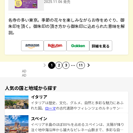
2025.11.06 発売
名寺の多い東京。季節の花々を楽しみながらお寺をめぐり、御
朱印を頂く。御朱印の頂き方から御朱印に込められた意味を解
説。
詳細を見る
…
1
2
3
11
AD
AD
人気の国と地域から探す
イタリア
イタリアは歴史、文化、グルメ、自然と多彩な魅力にあふ
れた国。
ローマ
の古代遺跡やフィレンツェのルネッサンス
美術、ヴェネツィアの運河など、歴史あるスポットはもち
スペイン
ろん、トスカーナの美しい田園風景やアマルフィ海岸の絶
景など、自然景観も見逃せない。観光の合間には、本場の
イベリア半島のほぼ80％を占めるスペインは、太陽が降り
ピザやパスタなど、絶品のイタリア料理を堪能することも
注ぐ地中海沿岸から雄大なピレネー山脈まで、多彩な自然