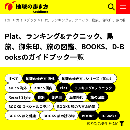
TOP
ガイドブック
Plat、ランキング&テクニック、島旅、御朱印、旅の図鑑、
Plat、ランキング&テクニック、島
旅、御朱印、旅の図鑑、BOOKS、D-B
ooksのガイドブック一覧
すべて
地球の歩き方 海外
地球の歩き方 Jシリーズ（国内）
aruco 海外
aruco 国内
Plat
ランキング&テクニック
Resort Style
島旅
御朱印
歴史時代
旅の図鑑
BOOKS スペシャルコラボ
BOOKS 旅の名言＆絶景
BOOKS 旅と健康
BOOKS 旅の読み物
BOOKS
D-Books
絞り込み条件を追加