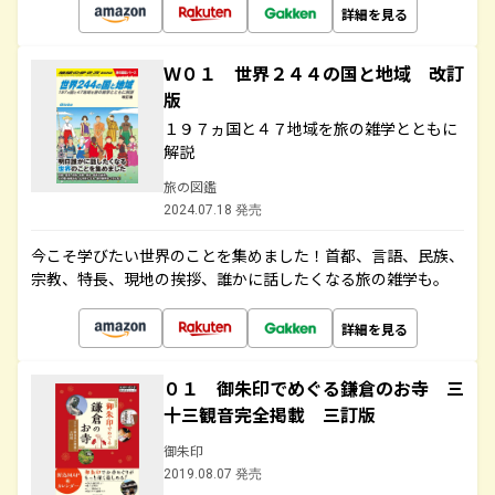
詳細を見る
Ｗ０１ 世界２４４の国と地域 改訂
版
１９７ヵ国と４７地域を旅の雑学とともに
解説
旅の図鑑
2024.07.18 発売
今こそ学びたい世界のことを集めました！首都、言語、民族、
宗教、特長、現地の挨拶、誰かに話したくなる旅の雑学も。
詳細を見る
０１ 御朱印でめぐる鎌倉のお寺 三
十三観音完全掲載 三訂版
御朱印
2019.08.07 発売