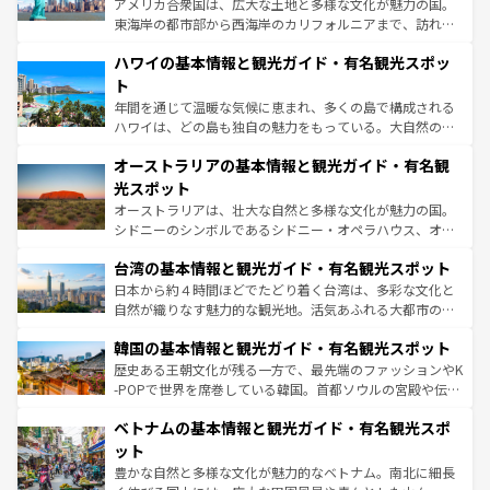
アメリカ合衆国は、広大な土地と多様な文化が魅力の国。
者向けの交通パス提供のサービスもあり、うまく活用すれ
東海岸の都市部から西海岸のカリフォルニアまで、訪れる
ば市内交通費無料で観光を楽しむこともできる。 なお、新
場所ごとに異なる風景と体験が待っている。ニューヨーク
着のスイス情報は
コンテンツ一覧
を参照してほしい。
ハワイの基本情報と観光ガイド・有名観光スポッ
のような巨大都市は、観光、ショッピング、エンターテイ
ンメントが詰まった刺激的なスポットだ。一方、アメリカ
ト
西部には大自然が広がり、グランドキャニオンやイエロー
年間を通じて温暖な気候に恵まれ、多くの島で構成される
ストーン国立公園といった絶景が堪能できる。さらに、南
ハワイは、どの島も独自の魅力をもっている。大自然の神
部のニューオーリンズでは、音楽と美食が融合した独特の
秘を感じたいなら、火山が生み出した壮大な景観を誇るハ
文化が魅力。旅行者はアメリカの各地域で異なる魅力を楽
オーストラリアの基本情報と観光ガイド・有名観
ワイ島は見逃せない。また、定番の観光地といえばオアフ
しみながら、その多様性と豊かな歴史を感じることができ
島だが、静かな自然を求めるならマウイ島やカウアイ島が
光スポット
るだろう。車でのロードトリップや列車の旅も、アメリカ
おすすめ。エメラルドグリーンに輝く海をはじめ、豊かな
オーストラリアは、壮大な自然と多様な文化が魅力の国。
ならではの贅沢な旅のスタイルだ。 なお、新着のアメリカ
文化や歴史が息づいている。「アロハスピリット」と呼ば
シドニーのシンボルであるシドニー・オペラハウス、オー
情報は
コンテンツ一覧
を参照してほしい。
れるおもてなしの心で訪れる人々を迎えてくれるハワイの
ストラリア東海岸北部に広がる大サンゴ礁地帯グレートバ
人々、おいしいローカルフードやハワイアンミュージッ
台湾の基本情報と観光ガイド・有名観光スポット
リアリーフや大陸中央部にそびえるウルル（エアーズロッ
ク、伝統的なフラダンスなど、すべてがハワイの魅力を彩
ク）、タスマニアの美しい原生林やケアンズの熱帯雨林な
日本から約４時間ほどでたどり着く台湾は、多彩な文化と
っている。訪れるたびに新しい発見と感動が待っているハ
ど、見どころがたくさん。また、カフェやワイン、オージ
自然が織りなす魅力的な観光地。活気あふれる大都市の台
ワイを、存分に味わってほしい。 なお、新着のハワイ情報
ービーフなどの食文化も豊かで、美味しいものであふれて
北やノスタルジックな町並みが人気な九份（ジォウフェ
は
コンテンツ一覧
を参照してほしい。
韓国の基本情報と観光ガイド・有名観光スポット
いる。アクティビティも充実しており、サーフィンやダイ
ン）、静ひつな山岳地帯である台湾東部など、都市の喧騒
ビング、ハイキングなど、アウトドア好きにはたまらな
と山間の静けさが共存しており、訪れる人に新しい発見と
歴史ある王朝文化が残る一方で、最先端のファッションやK
い。オーストラリアの多彩な魅力を存分に味わいつくそ
驚きをもたらしてくれる。また、奥深い台湾の食文化も魅
-POPで世界を席巻している韓国。首都ソウルの宮殿や伝統
う。 なお、新着のオーストラリア情報は
コンテンツ一覧
を
力で、夜市などの屋台グルメから高級料理、ヘルシーで美
家屋が並ぶエリアでは韓国の歴史と文化に浸ることがで
参照してほしい。
ベトナムの基本情報と観光ガイド・有名観光スポ
容にもいいと評判のスイーツなど、バラエティ豊かな料理
き、地方に足を延ばせば四季折々の自然美を楽しむことが
が味わえる。 なお、新着の台湾情報は
コンテンツ一覧
を参
できる。そして、キムチや焼肉、絶品のストリートフード
ット
照してほしい。
まで、さまざまな韓国料理が待っている。夜には、韓国な
豊かな自然と多様な文化が魅力的なベトナム。南北に細長
らではのナイトライフも堪能できる。あたたかいホスピタ