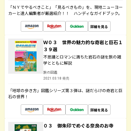
「ＮＹでやるべきこと」「見るべきもの」を、現地ニューヨー
カーと達人編集者が厳選紹介！！ ハンディなガイドブック。
詳細を見る
Ｗ０３ 世界の魅力的な奇岩と巨石１
３９選
不思議とロマンに満ちた岩石の謎を旅の雑
学とともに解説
旅の図鑑
2021.03.18 発売
「地球の歩き方」図鑑シリーズ第３弾は、謎だらけの奇岩と巨
石の世界！
詳細を見る
０３ 御朱印でめぐる奈良のお寺