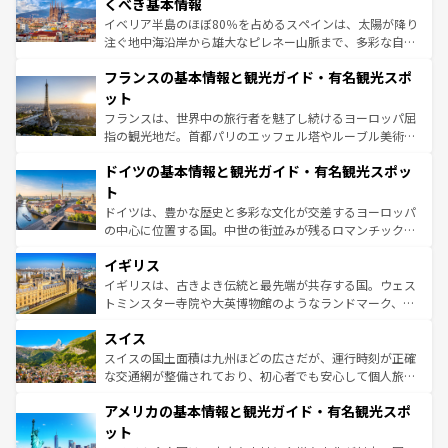
景など、自然景観も見逃せない。観光の合間には、本場の
くべき基本情報
ピザやパスタなど、絶品のイタリア料理を堪能することも
イベリア半島のほぼ80％を占めるスペインは、太陽が降り
できる。朝目覚めてから夜眠るまで、すべての瞬間を楽し
注ぐ地中海沿岸から雄大なピレネー山脈まで、多彩な自然
ませてくれるイタリアで、忘れられない旅をしてみよう！
と文化が詰まったヨーロッパ屈指の旅行先だ。多様な地域
なお、新着のイタリア情報は
コンテンツ一覧
を参照してほ
フランスの基本情報と観光ガイド・有名観光スポ
文化が根付くこの国では、情熱的なフラメンコ、熱気あふ
しい。
れる闘牛、そして美味しいタパスが生活の一部となってい
ット
る。首都マドリードの洗練された雰囲気や、バルセロナの
フランスは、世界中の旅行者を魅了し続けるヨーロッパ屈
アートに溢れた街角から、地方では古代ローマ遺跡や中世
指の観光地だ。首都パリのエッフェル塔やルーブル美術館
の城塞都市、穏やかなビーチリゾートまで多彩な表情を見
といった象徴的なスポットから、田舎町の古風な美しさま
せる。地方によって風土や気候が異なるスペインはその個
ドイツの基本情報と観光ガイド・有名観光スポッ
で、幅広い魅力が詰まっている。華麗な宮殿、歴史的な大
性で訪れる人を魅了する。 なお、新着のスペイン情報は
コ
聖堂、美しいビーチ、そして豊かな自然が、訪れる者を心
ト
ンテンツ一覧
を参照してほしい。
から魅了する。また、フランスは美食の国としても知ら
ドイツは、豊かな歴史と多彩な文化が交差するヨーロッパ
れ、フランス料理はユネスコ無形文化遺産にも登録されて
の中心に位置する国。中世の街並みが残るロマンチック街
いる。シャンパンの発祥地であるランス、プロヴァンスの
道から、未来を先取りするようなモダンな都市まで多様な
香り高いラベンダー畑など、多彩な楽しみ方が可能だ。さ
イギリス
顔を持つこの国は、どこを歩いても飽きることがない。ベ
らに、パリ以外の地域にも魅力が溢れており、どの街角に
ルリンの文化的活気、バイエルン州のアルプスの絶景、そ
イギリスは、古きよき伝統と最先端が共存する国。ウェス
も豊かな歴史と文化が息づいている。パリ以外の個性あふ
してライン川沿いのワイン畑といった風景は必見。ビール
トミンスター寺院や大英博物館のようなランドマーク、歴
れる地方に足を運ぶとそれぞれで全く異なる文化を体験で
とソーセージを味わいながら地元の人と過ごす楽しい時間
史ある大学都市、美しい丘陵地帯や牧歌的な風景など、エ
きるだろう。 なお、新着のフランス情報は
コンテンツ一覧
スイス
は、お酒好きな人にはぜひ体験してほしい。 なお、新着の
リアごとに異なる魅力がある。また、優雅なアフタヌーン
を参照してほしい。
ドイツ情報は
コンテンツ一覧
を参照してほしい。
ティー、ビール好きにはたまらない英国パブ、サッカー観
スイスの国土面積は九州ほどの広さだが、運行時刻が正確
戦など、本場だからこそできる体験も豊富。イギリスを旅
な交通網が整備されており、初心者でも安心して個人旅行
して楽しみつくそう。 なお、新着のイギリス情報は
コンテ
を楽しめる。日本同様に時刻表どおりの旅が可能だ。中世
アメリカの基本情報と観光ガイド・有名観光スポ
ンツ一覧
を参照してほしい。
の建物がそのまま残る町や、スイスならではのユニークな
博物館もあり、アルプス観光だけでなく町歩きも満喫する
ット
ことができる。国民の所得が高いため物価も高いが、旅行