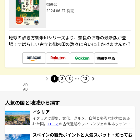
御朱印
2024.06.27 発売
地球の歩き方御朱印シリーズより、奈良のお寺の最新版が登
場！すばらしい古寺と御朱印の数々に合いに出かけませんか？
詳細を見る
…
1
2
3
13
AD
AD
人気の国と地域から探す
イタリア
イタリアは歴史、文化、グルメ、自然と多彩な魅力にあふ
れた国。
ローマ
の古代遺跡やフィレンツェのルネッサンス
美術、ヴェネツィアの運河など、歴史あるスポットはもち
スペインの観光ポイントと人気スポット・知ってお
ろん、トスカーナの美しい田園風景やアマルフィ海岸の絶