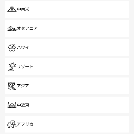
中南米
オセアニア
ハワイ
リゾート
アジア
中近東
アフリカ