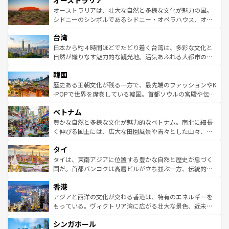
オーストラリア
ワイ島は見逃せない。また、定番の観光地といえばオアフ
文化が魅力。旅行者はアメリカの各地域で異なる魅力を楽
島だが、静かな自然を求めるならマウイ島やカウアイ島が
オーストラリアは、壮大な自然と多様な文化が魅力の国。
しみながら、その多様性と豊かな歴史を感じることができ
おすすめ。エメラルドグリーンに輝く海をはじめ、豊かな
シドニーのシンボルであるシドニー・オペラハウス、オー
るだろう。車でのロードトリップや列車の旅も、アメリカ
文化や歴史が息づいている。「アロハスピリット」と呼ば
ストラリア東海岸北部に広がる大サンゴ礁地帯グレートバ
ならではの贅沢な旅のスタイルだ。 なお、新着のアメリカ
台湾
れるおもてなしの心で訪れる人々を迎えてくれるハワイの
リアリーフや大陸中央部にそびえるウルル（エアーズロッ
情報は
コンテンツ一覧
を参照してほしい。
人々、おいしいローカルフードやハワイアンミュージッ
ク）、タスマニアの美しい原生林やケアンズの熱帯雨林な
日本から約４時間ほどでたどり着く台湾は、多彩な文化と
ク、伝統的なフラダンスなど、すべてがハワイの魅力を彩
ど、見どころがたくさん。また、カフェやワイン、オージ
自然が織りなす魅力的な観光地。活気あふれる大都市の台
っている。訪れるたびに新しい発見と感動が待っているハ
ービーフなどの食文化も豊かで、美味しいものであふれて
北やノスタルジックな町並みが人気な九份（ジォウフェ
ワイを、存分に味わってほしい。 なお、新着のハワイ情報
韓国
いる。アクティビティも充実しており、サーフィンやダイ
ン）、静ひつな山岳地帯である台湾東部など、都市の喧騒
は
コンテンツ一覧
を参照してほしい。
ビング、ハイキングなど、アウトドア好きにはたまらな
と山間の静けさが共存しており、訪れる人に新しい発見と
歴史ある王朝文化が残る一方で、最先端のファッションやK
い。オーストラリアの多彩な魅力を存分に味わいつくそ
驚きをもたらしてくれる。また、奥深い台湾の食文化も魅
-POPで世界を席巻している韓国。首都ソウルの宮殿や伝統
う。 なお、新着のオーストラリア情報は
コンテンツ一覧
を
力で、夜市などの屋台グルメから高級料理、ヘルシーで美
家屋が並ぶエリアでは韓国の歴史と文化に浸ることがで
参照してほしい。
ベトナム
容にもいいと評判のスイーツなど、バラエティ豊かな料理
き、地方に足を延ばせば四季折々の自然美を楽しむことが
が味わえる。 なお、新着の台湾情報は
コンテンツ一覧
を参
できる。そして、キムチや焼肉、絶品のストリートフード
豊かな自然と多様な文化が魅力的なベトナム。南北に細長
照してほしい。
まで、さまざまな韓国料理が待っている。夜には、韓国な
く伸びる国土には、広大な田園風景や青々とした山々、世
らではのナイトライフも堪能できる。あたたかいホスピタ
界遺産に登録された壮大な自然景観が点在し、都市部では
タイ
リティに包まれながら、韓国の多彩な魅力を心ゆくまで味
急速な発展と共に伝統が息づく。ハノイの古い町並みやホ
わってみてほしい。 なお、新着の韓国情報は
コンテンツ一
ーチミン市のフランス統治時代の建物も、独特の雰囲気を
タイは、東南アジアに位置する豊かな自然と歴史が息づく
覧
を参照してほしい。
醸し出している。また、バラエティの豊かさとおいしさで
国だ。首都バンコクは高層ビルが立ち並ぶ一方、伝統的な
世界中の食通を魅了してやまないベトナム料理も魅力のひ
寺院や市場がいたるところに点在し、古きよき文化と現代
香港
とつ。フォーやバインミー、ベトナムコーヒーなどは、ぜ
の活気が交差している。北部ではチェンマイなどの山岳地
ひ現地で味わいたい。どの地域を訪れてもあたたかい人々
帯で自然と触れ合い、南部ではプーケットやクラビの美し
アジアと西洋の文化が交わる香港は、特有のエネルギーを
が旅行者を迎えてくれるので、きっと忘れられない旅にな
いビーチでリゾート気分を楽しむことができる。タイ料理
もっている。ヴィクトリア湾に広がる壮大な景色、近未来
るはずだ。 なお、新着のベトナム情報は
コンテンツ一覧
を
は世界的に有名で、屋台から高級レストランまで味覚を刺
的なアートスポット、そして歴史と現代が融合した町並
参照してほしい。
シンガポール
激する。気候は一年中温暖で、どの季節にも異なる楽しみ
み、どこを訪れても感動するはず。観光スポットが密集し