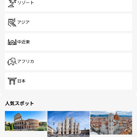
リゾート
アジア
中近東
アフリカ
日本
人気スポット