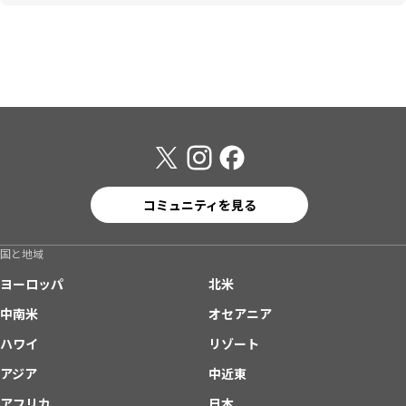
コミュニティを見る
国と地域
ヨーロッパ
北米
中南米
オセアニア
ハワイ
リゾート
アジア
中近東
アフリカ
日本