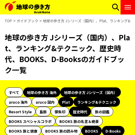
TOP
ガイドブック
地球の歩き方 Jシリーズ（国内）、Plat、ランキング&テ
地球の歩き方 Jシリーズ（国内）、Pla
t、ランキング&テクニック、歴史時
代、BOOKS、D-Booksのガイドブッ
ク一覧
すべて
地球の歩き方 海外
地球の歩き方 Jシリーズ（国内）
aruco 海外
aruco 国内
Plat
ランキング&テクニック
Resort Style
島旅
御朱印
歴史時代
旅の図鑑
BOOKS スペシャルコラボ
BOOKS 旅の名言＆絶景
BOOKS 旅と健康
BOOKS 旅の読み物
BOOKS
D-Books