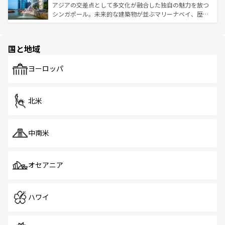
が待っている。親しみやすいタイの人々、仏教を中心とし
ており、効率よく見どころを回れるのも魅力。息をのむよ
アジアの交差点として多文化が融合した独自の魅力を放つ
た文化、そして多様な観光資源が、訪れる旅人を魅了し続
うな絶景から文化的な体験まで、香港を存分に楽しみ尽く
シンガポール。未来的な建築物が並ぶマリーナベイ、歴史
ける。 なお、新着のタイ情報は
コンテンツ一覧
を参照して
そう。 なお、新着の香港情報は
コンテンツ一覧
を参照して
と伝統を感じられるエスニックタウン、多数の緑豊かな公
ほしい。
ほしい。
園や自然保護区など、自然が調和した近代的な景観と文化
の多様性あふれるカラフルな町は、どこを歩いても新しい
国と地域
発見がある。さらに、治安のよさや充実した公共交通機関
も、旅行者にとっては魅力的なポイント。グルメも豊富
で、ホーカーズは地元の風情を楽しめる外せないスポット
ヨーロッパ
だ。訪れる人を飽きさせないシンガポールで、多様な魅力
を体感しよう。 なお、新着のシンガポール情報は
コンテン
ツ一覧
を参照してほしい。
北米
中南米
オセアニア
ハワイ