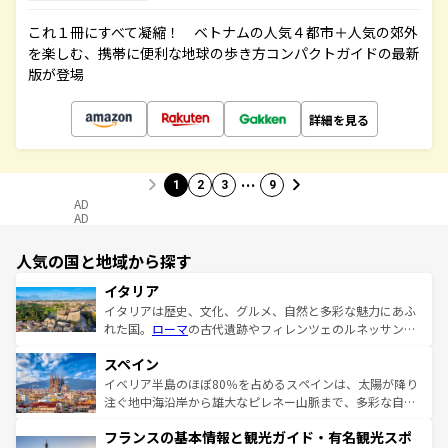
これ１冊にすべて凝縮！ ベトナムの人気４都市＋人気の郊外
を楽しむ、携帯に便利な地球の歩き方コンパクトガイドの最新
版が登場
詳細を見る
…
1
2
3
9
AD
AD
人気の国と地域から探す
イタリア
イタリアは歴史、文化、グルメ、自然と多彩な魅力にあふ
れた国。
ローマ
の古代遺跡やフィレンツェのルネッサンス
美術、ヴェネツィアの運河など、歴史あるスポットはもち
スペイン
ろん、トスカーナの美しい田園風景やアマルフィ海岸の絶
景など、自然景観も見逃せない。観光の合間には、本場の
イベリア半島のほぼ80％を占めるスペインは、太陽が降り
ピザやパスタなど、絶品のイタリア料理を堪能することも
注ぐ地中海沿岸から雄大なピレネー山脈まで、多彩な自然
できる。朝目覚めてから夜眠るまで、すべての瞬間を楽し
と文化が詰まったヨーロッパ屈指の旅行先だ。多様な地域
フランスの基本情報と観光ガイド・有名観光スポ
ませてくれるイタリアで、忘れられない旅をしてみよう！
文化が根付くこの国では、情熱的なフラメンコ、熱気あふ