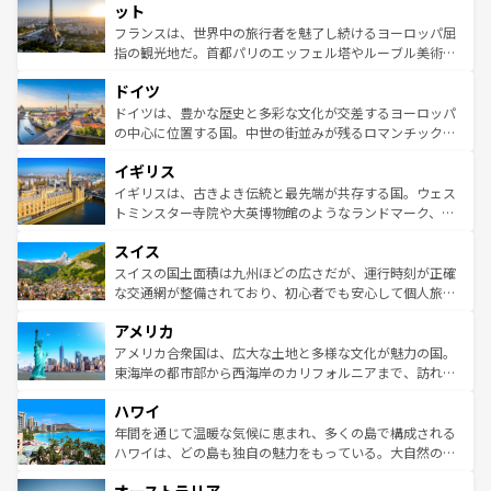
なお、新着のイタリア情報は
コンテンツ一覧
を参照してほ
れる闘牛、そして美味しいタパスが生活の一部となってい
ット
しい。
る。首都マドリードの洗練された雰囲気や、バルセロナの
フランスは、世界中の旅行者を魅了し続けるヨーロッパ屈
アートに溢れた街角から、地方では古代ローマ遺跡や中世
指の観光地だ。首都パリのエッフェル塔やルーブル美術館
の城塞都市、穏やかなビーチリゾートまで多彩な表情を見
といった象徴的なスポットから、田舎町の古風な美しさま
せる。地方によって風土や気候が異なるスペインはその個
ドイツ
で、幅広い魅力が詰まっている。華麗な宮殿、歴史的な大
性で訪れる人を魅了する。 なお、新着のスペイン情報は
コ
聖堂、美しいビーチ、そして豊かな自然が、訪れる者を心
ドイツは、豊かな歴史と多彩な文化が交差するヨーロッパ
ンテンツ一覧
を参照してほしい。
から魅了する。また、フランスは美食の国としても知ら
の中心に位置する国。中世の街並みが残るロマンチック街
れ、フランス料理はユネスコ無形文化遺産にも登録されて
道から、未来を先取りするようなモダンな都市まで多様な
イギリス
いる。シャンパンの発祥地であるランス、プロヴァンスの
顔を持つこの国は、どこを歩いても飽きることがない。ベ
香り高いラベンダー畑など、多彩な楽しみ方が可能だ。さ
ルリンの文化的活気、バイエルン州のアルプスの絶景、そ
イギリスは、古きよき伝統と最先端が共存する国。ウェス
らに、パリ以外の地域にも魅力が溢れており、どの街角に
してライン川沿いのワイン畑といった風景は必見。ビール
トミンスター寺院や大英博物館のようなランドマーク、歴
も豊かな歴史と文化が息づいている。パリ以外の個性あふ
とソーセージを味わいながら地元の人と過ごす楽しい時間
史ある大学都市、美しい丘陵地帯や牧歌的な風景など、エ
れる地方に足を運ぶとそれぞれで全く異なる文化を体験で
スイス
は、お酒好きな人にはぜひ体験してほしい。 なお、新着の
リアごとに異なる魅力がある。また、優雅なアフタヌーン
きるだろう。 なお、新着のフランス情報は
コンテンツ一覧
ドイツ情報は
コンテンツ一覧
を参照してほしい。
ティー、ビール好きにはたまらない英国パブ、サッカー観
スイスの国土面積は九州ほどの広さだが、運行時刻が正確
を参照してほしい。
戦など、本場だからこそできる体験も豊富。イギリスを旅
な交通網が整備されており、初心者でも安心して個人旅行
して楽しみつくそう。 なお、新着のイギリス情報は
コンテ
を楽しめる。日本同様に時刻表どおりの旅が可能だ。中世
アメリカ
ンツ一覧
を参照してほしい。
の建物がそのまま残る町や、スイスならではのユニークな
博物館もあり、アルプス観光だけでなく町歩きも満喫する
アメリカ合衆国は、広大な土地と多様な文化が魅力の国。
ことができる。国民の所得が高いため物価も高いが、旅行
東海岸の都市部から西海岸のカリフォルニアまで、訪れる
者向けの交通パス提供のサービスもあり、うまく活用すれ
場所ごとに異なる風景と体験が待っている。ニューヨーク
ハワイ
ば市内交通費無料で観光を楽しむこともできる。 なお、新
のような巨大都市は、観光、ショッピング、エンターテイ
着のスイス情報は
コンテンツ一覧
を参照してほしい。
ンメントが詰まった刺激的なスポットだ。一方、アメリカ
年間を通じて温暖な気候に恵まれ、多くの島で構成される
西部には大自然が広がり、グランドキャニオンやイエロー
ハワイは、どの島も独自の魅力をもっている。大自然の神
ストーン国立公園といった絶景が堪能できる。さらに、南
秘を感じたいなら、火山が生み出した壮大な景観を誇るハ
部のニューオーリンズでは、音楽と美食が融合した独特の