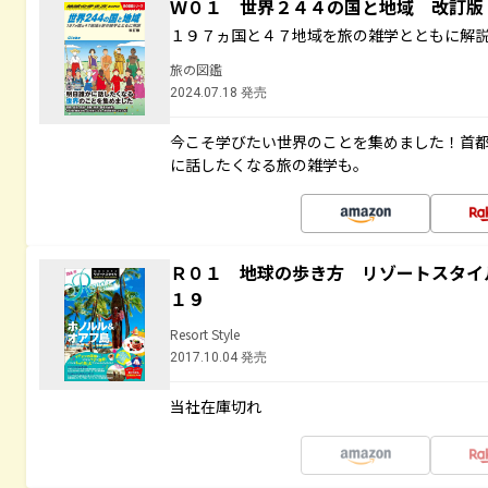
Ｗ０１ 世界２４４の国と地域 改訂版
１９７ヵ国と４７地域を旅の雑学とともに解
旅の図鑑
2024.07.18 発売
今こそ学びたい世界のことを集めました！首
に話したくなる旅の雑学も。
Ｒ０１ 地球の歩き方 リゾートスタイ
１９
Resort Style
2017.10.04 発売
当社在庫切れ