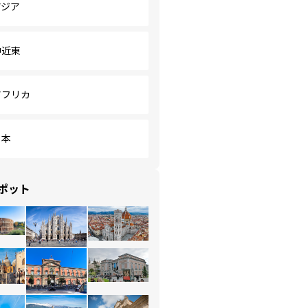
アジア
中近東
アフリカ
日本
ポット