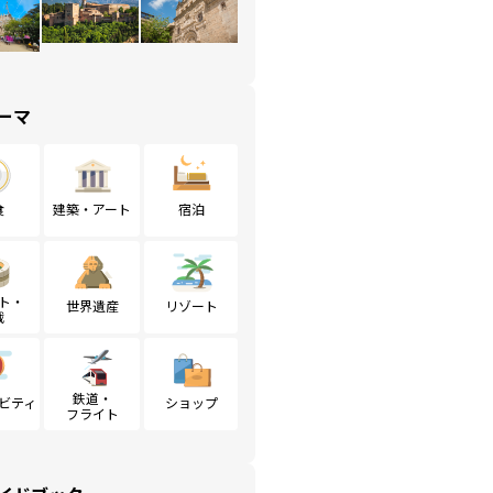
ーマ
食
建築・アート
宿泊
ト・
世界遺産
リゾート
戦
鉄道・
ビティ
ショップ
フライト