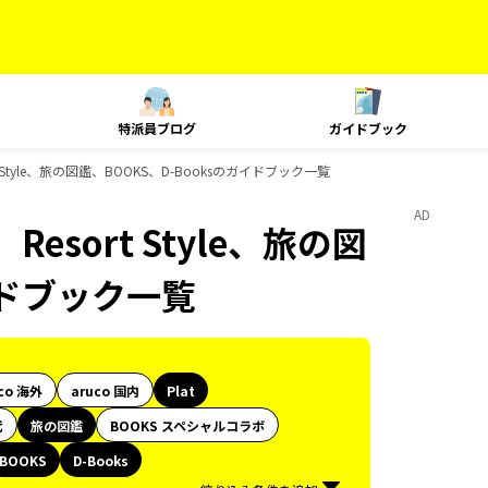
特派員ブログ
ガイドブック
 Style、旅の図鑑、BOOKS、D-Booksのガイドブック一覧
AD
esort Style、旅の図
イドブック一覧
co 海外
aruco 国内
Plat
代
旅の図鑑
BOOKS スペシャルコラボ
BOOKS
D-Books