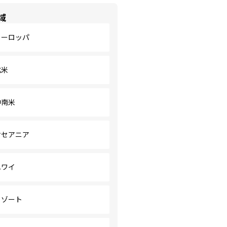
域
ヨーロッパ
北米
中南米
オセアニア
ハワイ
リゾート