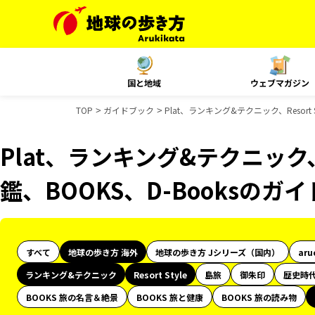
国と地域
ウェブマガジン
TOP
ガイドブック
Plat、ランキング&テクニック、Resort
Plat、ランキング&テクニック、R
鑑、BOOKS、D-Booksのガ
すべて
地球の歩き方 海外
地球の歩き方 Jシリーズ（国内）
aru
ランキング&テクニック
Resort Style
島旅
御朱印
歴史時
BOOKS 旅の名言＆絶景
BOOKS 旅と健康
BOOKS 旅の読み物