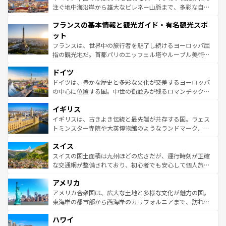
ピザやパスタなど、絶品のイタリア料理を堪能することも
注ぐ地中海沿岸から雄大なピレネー山脈まで、多彩な自然
できる。朝目覚めてから夜眠るまで、すべての瞬間を楽し
と文化が詰まったヨーロッパ屈指の旅行先だ。多様な地域
フランスの基本情報と観光ガイド・有名観光スポ
ませてくれるイタリアで、忘れられない旅をしてみよう！
文化が根付くこの国では、情熱的なフラメンコ、熱気あふ
なお、新着のイタリア情報は
コンテンツ一覧
を参照してほ
れる闘牛、そして美味しいタパスが生活の一部となってい
ット
しい。
る。首都マドリードの洗練された雰囲気や、バルセロナの
フランスは、世界中の旅行者を魅了し続けるヨーロッパ屈
アートに溢れた街角から、地方では古代ローマ遺跡や中世
指の観光地だ。首都パリのエッフェル塔やルーブル美術館
の城塞都市、穏やかなビーチリゾートまで多彩な表情を見
といった象徴的なスポットから、田舎町の古風な美しさま
せる。地方によって風土や気候が異なるスペインはその個
ドイツ
で、幅広い魅力が詰まっている。華麗な宮殿、歴史的な大
性で訪れる人を魅了する。 なお、新着のスペイン情報は
コ
聖堂、美しいビーチ、そして豊かな自然が、訪れる者を心
ドイツは、豊かな歴史と多彩な文化が交差するヨーロッパ
ンテンツ一覧
を参照してほしい。
から魅了する。また、フランスは美食の国としても知ら
の中心に位置する国。中世の街並みが残るロマンチック街
れ、フランス料理はユネスコ無形文化遺産にも登録されて
道から、未来を先取りするようなモダンな都市まで多様な
イギリス
いる。シャンパンの発祥地であるランス、プロヴァンスの
顔を持つこの国は、どこを歩いても飽きることがない。ベ
香り高いラベンダー畑など、多彩な楽しみ方が可能だ。さ
ルリンの文化的活気、バイエルン州のアルプスの絶景、そ
イギリスは、古きよき伝統と最先端が共存する国。ウェス
らに、パリ以外の地域にも魅力が溢れており、どの街角に
してライン川沿いのワイン畑といった風景は必見。ビール
トミンスター寺院や大英博物館のようなランドマーク、歴
も豊かな歴史と文化が息づいている。パリ以外の個性あふ
とソーセージを味わいながら地元の人と過ごす楽しい時間
史ある大学都市、美しい丘陵地帯や牧歌的な風景など、エ
れる地方に足を運ぶとそれぞれで全く異なる文化を体験で
スイス
は、お酒好きな人にはぜひ体験してほしい。 なお、新着の
リアごとに異なる魅力がある。また、優雅なアフタヌーン
きるだろう。 なお、新着のフランス情報は
コンテンツ一覧
ドイツ情報は
コンテンツ一覧
を参照してほしい。
ティー、ビール好きにはたまらない英国パブ、サッカー観
スイスの国土面積は九州ほどの広さだが、運行時刻が正確
を参照してほしい。
戦など、本場だからこそできる体験も豊富。イギリスを旅
な交通網が整備されており、初心者でも安心して個人旅行
して楽しみつくそう。 なお、新着のイギリス情報は
コンテ
を楽しめる。日本同様に時刻表どおりの旅が可能だ。中世
アメリカ
ンツ一覧
を参照してほしい。
の建物がそのまま残る町や、スイスならではのユニークな
博物館もあり、アルプス観光だけでなく町歩きも満喫する
アメリカ合衆国は、広大な土地と多様な文化が魅力の国。
ことができる。国民の所得が高いため物価も高いが、旅行
東海岸の都市部から西海岸のカリフォルニアまで、訪れる
者向けの交通パス提供のサービスもあり、うまく活用すれ
場所ごとに異なる風景と体験が待っている。ニューヨーク
ハワイ
ば市内交通費無料で観光を楽しむこともできる。 なお、新
のような巨大都市は、観光、ショッピング、エンターテイ