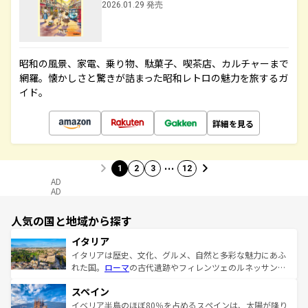
2026.01.29 発売
昭和の風景、家電、乗り物、駄菓子、喫茶店、カルチャーまで
網羅。懐かしさと驚きが詰まった昭和レトロの魅力を旅するガ
イド。
詳細を見る
…
1
2
3
12
AD
AD
人気の国と地域から探す
イタリア
イタリアは歴史、文化、グルメ、自然と多彩な魅力にあふ
れた国。
ローマ
の古代遺跡やフィレンツェのルネッサンス
美術、ヴェネツィアの運河など、歴史あるスポットはもち
スペイン
ろん、トスカーナの美しい田園風景やアマルフィ海岸の絶
景など、自然景観も見逃せない。観光の合間には、本場の
イベリア半島のほぼ80％を占めるスペインは、太陽が降り