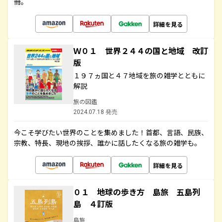
冊。
詳細を見る
Ｗ０１ 世界２４４の国と地域 改訂
版
１９７ヵ国と４７地域を旅の雑学とともに
解説
旅の図鑑
2024.07.18 発売
今こそ学びたい世界のことを集めました！首都、言語、民族、
宗教、特長、現地の挨拶、誰かに話したくなる旅の雑学も。
詳細を見る
０１ 地球の歩き方 島旅 五島列
島 ４訂版
島旅