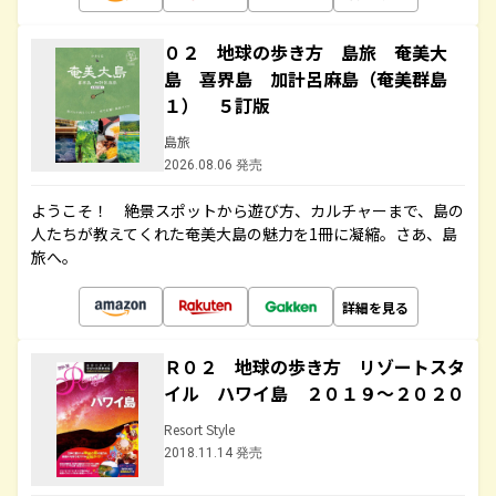
０２ 地球の歩き方 島旅 奄美大
島 喜界島 加計呂麻島（奄美群島
１） ５訂版
島旅
2026.08.06 発売
ようこそ！ 絶景スポットから遊び方、カルチャーまで、島の
人たちが教えてくれた奄美大島の魅力を1冊に凝縮。さあ、島
旅へ。
詳細を見る
Ｒ０２ 地球の歩き方 リゾートスタ
イル ハワイ島 ２０１９～２０２０
Resort Style
2018.11.14 発売