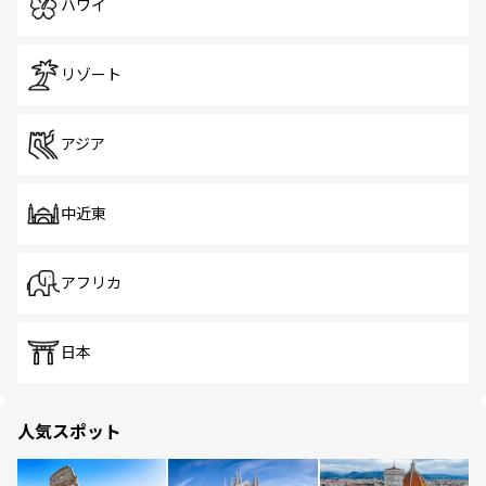
ハワイ
リゾート
アジア
中近東
アフリカ
日本
人気スポット