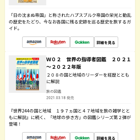
「日の沈まぬ帝国」と称されたハプスブルク帝国の栄光と動乱
の歴史をたどり、今なお各国に残る史跡を巡る歴史を旅するガ
イド。
詳細を見る
Ｗ０２ 世界の指導者図鑑 ２０２１
～２０２２年版
２０８の国と地域のリーダーを経歴ととも
に解説
旅の図鑑
2021.03.18 発売
『世界244の国と地域 １９７ヵ国と４７地域を旅の雑学とと
もに解説』に続く、「地球の歩き方」の図鑑シリーズ第２弾が
登場！
詳細を見る