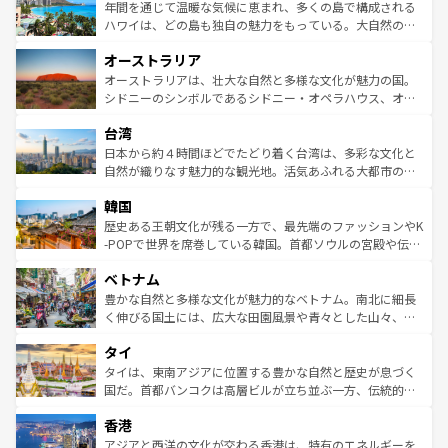
着のスイス情報は
コンテンツ一覧
を参照してほしい。
ンメントが詰まった刺激的なスポットだ。一方、アメリカ
年間を通じて温暖な気候に恵まれ、多くの島で構成される
西部には大自然が広がり、グランドキャニオンやイエロー
ハワイは、どの島も独自の魅力をもっている。大自然の神
ストーン国立公園といった絶景が堪能できる。さらに、南
秘を感じたいなら、火山が生み出した壮大な景観を誇るハ
オーストラリア
部のニューオーリンズでは、音楽と美食が融合した独特の
ワイ島は見逃せない。また、定番の観光地といえばオアフ
文化が魅力。旅行者はアメリカの各地域で異なる魅力を楽
島だが、静かな自然を求めるならマウイ島やカウアイ島が
オーストラリアは、壮大な自然と多様な文化が魅力の国。
しみながら、その多様性と豊かな歴史を感じることができ
おすすめ。エメラルドグリーンに輝く海をはじめ、豊かな
シドニーのシンボルであるシドニー・オペラハウス、オー
るだろう。車でのロードトリップや列車の旅も、アメリカ
文化や歴史が息づいている。「アロハスピリット」と呼ば
ストラリア東海岸北部に広がる大サンゴ礁地帯グレートバ
ならではの贅沢な旅のスタイルだ。 なお、新着のアメリカ
台湾
れるおもてなしの心で訪れる人々を迎えてくれるハワイの
リアリーフや大陸中央部にそびえるウルル（エアーズロッ
情報は
コンテンツ一覧
を参照してほしい。
人々、おいしいローカルフードやハワイアンミュージッ
ク）、タスマニアの美しい原生林やケアンズの熱帯雨林な
日本から約４時間ほどでたどり着く台湾は、多彩な文化と
ク、伝統的なフラダンスなど、すべてがハワイの魅力を彩
ど、見どころがたくさん。また、カフェやワイン、オージ
自然が織りなす魅力的な観光地。活気あふれる大都市の台
っている。訪れるたびに新しい発見と感動が待っているハ
ービーフなどの食文化も豊かで、美味しいものであふれて
北やノスタルジックな町並みが人気な九份（ジォウフェ
ワイを、存分に味わってほしい。 なお、新着のハワイ情報
韓国
いる。アクティビティも充実しており、サーフィンやダイ
ン）、静ひつな山岳地帯である台湾東部など、都市の喧騒
は
コンテンツ一覧
を参照してほしい。
ビング、ハイキングなど、アウトドア好きにはたまらな
と山間の静けさが共存しており、訪れる人に新しい発見と
歴史ある王朝文化が残る一方で、最先端のファッションやK
い。オーストラリアの多彩な魅力を存分に味わいつくそ
驚きをもたらしてくれる。また、奥深い台湾の食文化も魅
-POPで世界を席巻している韓国。首都ソウルの宮殿や伝統
う。 なお、新着のオーストラリア情報は
コンテンツ一覧
を
力で、夜市などの屋台グルメから高級料理、ヘルシーで美
家屋が並ぶエリアでは韓国の歴史と文化に浸ることがで
参照してほしい。
ベトナム
容にもいいと評判のスイーツなど、バラエティ豊かな料理
き、地方に足を延ばせば四季折々の自然美を楽しむことが
が味わえる。 なお、新着の台湾情報は
コンテンツ一覧
を参
できる。そして、キムチや焼肉、絶品のストリートフード
豊かな自然と多様な文化が魅力的なベトナム。南北に細長
照してほしい。
まで、さまざまな韓国料理が待っている。夜には、韓国な
く伸びる国土には、広大な田園風景や青々とした山々、世
らではのナイトライフも堪能できる。あたたかいホスピタ
界遺産に登録された壮大な自然景観が点在し、都市部では
タイ
リティに包まれながら、韓国の多彩な魅力を心ゆくまで味
急速な発展と共に伝統が息づく。ハノイの古い町並みやホ
わってみてほしい。 なお、新着の韓国情報は
コンテンツ一
ーチミン市のフランス統治時代の建物も、独特の雰囲気を
タイは、東南アジアに位置する豊かな自然と歴史が息づく
覧
を参照してほしい。
醸し出している。また、バラエティの豊かさとおいしさで
国だ。首都バンコクは高層ビルが立ち並ぶ一方、伝統的な
世界中の食通を魅了してやまないベトナム料理も魅力のひ
寺院や市場がいたるところに点在し、古きよき文化と現代
香港
とつ。フォーやバインミー、ベトナムコーヒーなどは、ぜ
の活気が交差している。北部ではチェンマイなどの山岳地
ひ現地で味わいたい。どの地域を訪れてもあたたかい人々
帯で自然と触れ合い、南部ではプーケットやクラビの美し
アジアと西洋の文化が交わる香港は、特有のエネルギーを