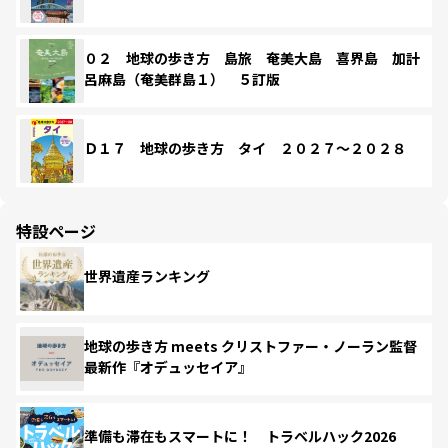
０２ 地球の歩き方 島旅 奄美大島 喜界島 加計
呂麻島（奄美群島１） ５訂版
Ｄ１７ 地球の歩き方 タイ ２０２７～２０２８
特設ページ
世界遺産ランキング
地球の歩き方 meets クリストファー・ノーラン監督
最新作『オデュッセイア』
準備も滞在もスマートに！ トラベルハック2026