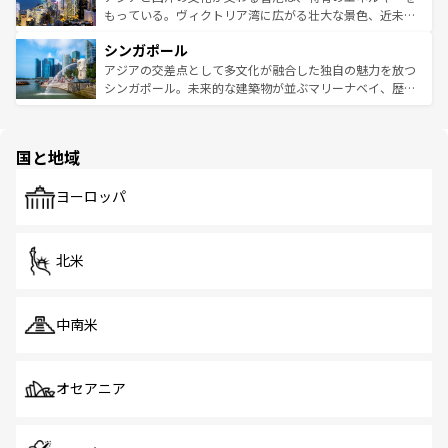
が旅行者を迎えてくれるので、きっと忘れられない旅にな
いビーチでリゾート気分を楽しむことができる。タイ料理
もっている。ヴィクトリア湾に広がる壮大な景色、近未来
るはずだ。 なお、新着のベトナム情報は
コンテンツ一覧
を
は世界的に有名で、屋台から高級レストランまで味覚を刺
的なアートスポット、そして歴史と現代が融合した町並
参照してほしい。
シンガポール
激する。気候は一年中温暖で、どの季節にも異なる楽しみ
み、どこを訪れても感動するはず。観光スポットが密集し
が待っている。親しみやすいタイの人々、仏教を中心とし
ており、効率よく見どころを回れるのも魅力。息をのむよ
アジアの交差点として多文化が融合した独自の魅力を放つ
た文化、そして多様な観光資源が、訪れる旅人を魅了し続
うな絶景から文化的な体験まで、香港を存分に楽しみ尽く
シンガポール。未来的な建築物が並ぶマリーナベイ、歴史
ける。 なお、新着のタイ情報は
コンテンツ一覧
を参照して
そう。 なお、新着の香港情報は
コンテンツ一覧
を参照して
と伝統を感じられるエスニックタウン、多数の緑豊かな公
ほしい。
ほしい。
園や自然保護区など、自然が調和した近代的な景観と文化
の多様性あふれるカラフルな町は、どこを歩いても新しい
国と地域
発見がある。さらに、治安のよさや充実した公共交通機関
も、旅行者にとっては魅力的なポイント。グルメも豊富
で、ホーカーズは地元の風情を楽しめる外せないスポット
ヨーロッパ
だ。訪れる人を飽きさせないシンガポールで、多様な魅力
を体感しよう。 なお、新着のシンガポール情報は
コンテン
ツ一覧
を参照してほしい。
北米
中南米
オセアニア