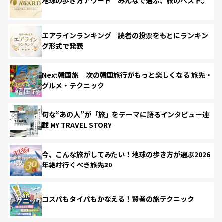
地球の歩き方アワード みんなで選ぶ、旅のベスト。
エアラインランキング 読者の投票をもとにランキン
グ形式で発表
Next韓国旅 次の韓国旅行がもっと楽しくなる 旅先・
グルメ・テクニック
旬な“あの人”が「旅」をテーマに語るインタビュー連
載 MY TRAVEL STORY
今、こんな旅がしてみたい！地球の歩き方が選ぶ2026
年絶対行くべき旅先30
コスパもタイパもかなえる！賢者の旅テクニック