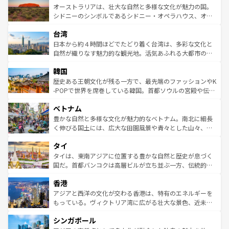
文化が魅力。旅行者はアメリカの各地域で異なる魅力を楽
島だが、静かな自然を求めるならマウイ島やカウアイ島が
オーストラリアは、壮大な自然と多様な文化が魅力の国。
しみながら、その多様性と豊かな歴史を感じることができ
おすすめ。エメラルドグリーンに輝く海をはじめ、豊かな
シドニーのシンボルであるシドニー・オペラハウス、オー
るだろう。車でのロードトリップや列車の旅も、アメリカ
文化や歴史が息づいている。「アロハスピリット」と呼ば
ストラリア東海岸北部に広がる大サンゴ礁地帯グレートバ
ならではの贅沢な旅のスタイルだ。 なお、新着のアメリカ
台湾
れるおもてなしの心で訪れる人々を迎えてくれるハワイの
リアリーフや大陸中央部にそびえるウルル（エアーズロッ
情報は
コンテンツ一覧
を参照してほしい。
人々、おいしいローカルフードやハワイアンミュージッ
ク）、タスマニアの美しい原生林やケアンズの熱帯雨林な
日本から約４時間ほどでたどり着く台湾は、多彩な文化と
ク、伝統的なフラダンスなど、すべてがハワイの魅力を彩
ど、見どころがたくさん。また、カフェやワイン、オージ
自然が織りなす魅力的な観光地。活気あふれる大都市の台
っている。訪れるたびに新しい発見と感動が待っているハ
ービーフなどの食文化も豊かで、美味しいものであふれて
北やノスタルジックな町並みが人気な九份（ジォウフェ
ワイを、存分に味わってほしい。 なお、新着のハワイ情報
韓国
いる。アクティビティも充実しており、サーフィンやダイ
ン）、静ひつな山岳地帯である台湾東部など、都市の喧騒
は
コンテンツ一覧
を参照してほしい。
ビング、ハイキングなど、アウトドア好きにはたまらな
と山間の静けさが共存しており、訪れる人に新しい発見と
歴史ある王朝文化が残る一方で、最先端のファッションやK
い。オーストラリアの多彩な魅力を存分に味わいつくそ
驚きをもたらしてくれる。また、奥深い台湾の食文化も魅
-POPで世界を席巻している韓国。首都ソウルの宮殿や伝統
う。 なお、新着のオーストラリア情報は
コンテンツ一覧
を
力で、夜市などの屋台グルメから高級料理、ヘルシーで美
家屋が並ぶエリアでは韓国の歴史と文化に浸ることがで
参照してほしい。
ベトナム
容にもいいと評判のスイーツなど、バラエティ豊かな料理
き、地方に足を延ばせば四季折々の自然美を楽しむことが
が味わえる。 なお、新着の台湾情報は
コンテンツ一覧
を参
できる。そして、キムチや焼肉、絶品のストリートフード
豊かな自然と多様な文化が魅力的なベトナム。南北に細長
照してほしい。
まで、さまざまな韓国料理が待っている。夜には、韓国な
く伸びる国土には、広大な田園風景や青々とした山々、世
らではのナイトライフも堪能できる。あたたかいホスピタ
界遺産に登録された壮大な自然景観が点在し、都市部では
タイ
リティに包まれながら、韓国の多彩な魅力を心ゆくまで味
急速な発展と共に伝統が息づく。ハノイの古い町並みやホ
わってみてほしい。 なお、新着の韓国情報は
コンテンツ一
ーチミン市のフランス統治時代の建物も、独特の雰囲気を
タイは、東南アジアに位置する豊かな自然と歴史が息づく
覧
を参照してほしい。
醸し出している。また、バラエティの豊かさとおいしさで
国だ。首都バンコクは高層ビルが立ち並ぶ一方、伝統的な
世界中の食通を魅了してやまないベトナム料理も魅力のひ
寺院や市場がいたるところに点在し、古きよき文化と現代
香港
とつ。フォーやバインミー、ベトナムコーヒーなどは、ぜ
の活気が交差している。北部ではチェンマイなどの山岳地
ひ現地で味わいたい。どの地域を訪れてもあたたかい人々
帯で自然と触れ合い、南部ではプーケットやクラビの美し
アジアと西洋の文化が交わる香港は、特有のエネルギーを
が旅行者を迎えてくれるので、きっと忘れられない旅にな
いビーチでリゾート気分を楽しむことができる。タイ料理
もっている。ヴィクトリア湾に広がる壮大な景色、近未来
るはずだ。 なお、新着のベトナム情報は
コンテンツ一覧
を
は世界的に有名で、屋台から高級レストランまで味覚を刺
的なアートスポット、そして歴史と現代が融合した町並
参照してほしい。
シンガポール
激する。気候は一年中温暖で、どの季節にも異なる楽しみ
み、どこを訪れても感動するはず。観光スポットが密集し