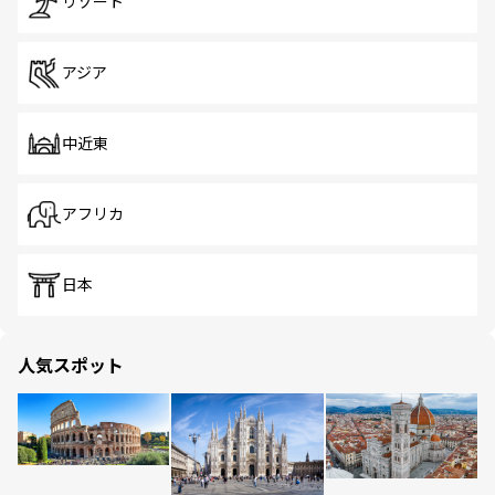
リゾート
アジア
中近東
アフリカ
日本
人気スポット