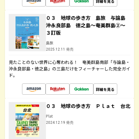
詳細を見る
０３ 地球の歩き方 島旅 与論島
沖永良部島 徳之島～奄美群島②～
３訂版
島旅
2025.12.11 発売
見たことのない世界に心奪われる！ 奄美群島南部「与論島・
沖永良部島・徳之島」の三島だけをフィーチャーした完全ガイ
ド。
詳細を見る
０３ 地球の歩き方 Ｐｌａｔ 台北
Plat
2024.12.19 発売