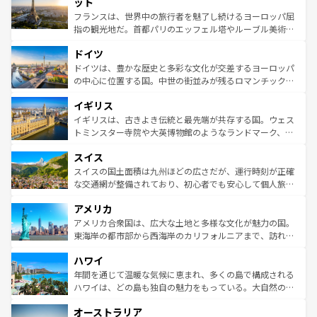
れる闘牛、そして美味しいタパスが生活の一部となってい
ット
しい。
る。首都マドリードの洗練された雰囲気や、バルセロナの
フランスは、世界中の旅行者を魅了し続けるヨーロッパ屈
アートに溢れた街角から、地方では古代ローマ遺跡や中世
指の観光地だ。首都パリのエッフェル塔やルーブル美術館
の城塞都市、穏やかなビーチリゾートまで多彩な表情を見
といった象徴的なスポットから、田舎町の古風な美しさま
せる。地方によって風土や気候が異なるスペインはその個
ドイツ
で、幅広い魅力が詰まっている。華麗な宮殿、歴史的な大
性で訪れる人を魅了する。 なお、新着のスペイン情報は
コ
聖堂、美しいビーチ、そして豊かな自然が、訪れる者を心
ドイツは、豊かな歴史と多彩な文化が交差するヨーロッパ
ンテンツ一覧
を参照してほしい。
から魅了する。また、フランスは美食の国としても知ら
の中心に位置する国。中世の街並みが残るロマンチック街
れ、フランス料理はユネスコ無形文化遺産にも登録されて
道から、未来を先取りするようなモダンな都市まで多様な
イギリス
いる。シャンパンの発祥地であるランス、プロヴァンスの
顔を持つこの国は、どこを歩いても飽きることがない。ベ
香り高いラベンダー畑など、多彩な楽しみ方が可能だ。さ
ルリンの文化的活気、バイエルン州のアルプスの絶景、そ
イギリスは、古きよき伝統と最先端が共存する国。ウェス
らに、パリ以外の地域にも魅力が溢れており、どの街角に
してライン川沿いのワイン畑といった風景は必見。ビール
トミンスター寺院や大英博物館のようなランドマーク、歴
も豊かな歴史と文化が息づいている。パリ以外の個性あふ
とソーセージを味わいながら地元の人と過ごす楽しい時間
史ある大学都市、美しい丘陵地帯や牧歌的な風景など、エ
れる地方に足を運ぶとそれぞれで全く異なる文化を体験で
スイス
は、お酒好きな人にはぜひ体験してほしい。 なお、新着の
リアごとに異なる魅力がある。また、優雅なアフタヌーン
きるだろう。 なお、新着のフランス情報は
コンテンツ一覧
ドイツ情報は
コンテンツ一覧
を参照してほしい。
ティー、ビール好きにはたまらない英国パブ、サッカー観
スイスの国土面積は九州ほどの広さだが、運行時刻が正確
を参照してほしい。
戦など、本場だからこそできる体験も豊富。イギリスを旅
な交通網が整備されており、初心者でも安心して個人旅行
して楽しみつくそう。 なお、新着のイギリス情報は
コンテ
を楽しめる。日本同様に時刻表どおりの旅が可能だ。中世
アメリカ
ンツ一覧
を参照してほしい。
の建物がそのまま残る町や、スイスならではのユニークな
博物館もあり、アルプス観光だけでなく町歩きも満喫する
アメリカ合衆国は、広大な土地と多様な文化が魅力の国。
ことができる。国民の所得が高いため物価も高いが、旅行
東海岸の都市部から西海岸のカリフォルニアまで、訪れる
者向けの交通パス提供のサービスもあり、うまく活用すれ
場所ごとに異なる風景と体験が待っている。ニューヨーク
ハワイ
ば市内交通費無料で観光を楽しむこともできる。 なお、新
のような巨大都市は、観光、ショッピング、エンターテイ
着のスイス情報は
コンテンツ一覧
を参照してほしい。
ンメントが詰まった刺激的なスポットだ。一方、アメリカ
年間を通じて温暖な気候に恵まれ、多くの島で構成される
西部には大自然が広がり、グランドキャニオンやイエロー
ハワイは、どの島も独自の魅力をもっている。大自然の神
ストーン国立公園といった絶景が堪能できる。さらに、南
秘を感じたいなら、火山が生み出した壮大な景観を誇るハ
オーストラリア
部のニューオーリンズでは、音楽と美食が融合した独特の
ワイ島は見逃せない。また、定番の観光地といえばオアフ