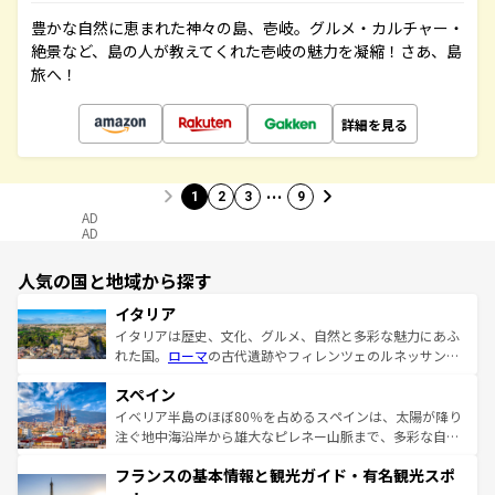
豊かな自然に恵まれた神々の島、壱岐。グルメ・カルチャー・
絶景など、島の人が教えてくれた壱岐の魅力を凝縮！さあ、島
旅へ！
詳細を見る
…
1
2
3
9
AD
AD
人気の国と地域から探す
イタリア
イタリアは歴史、文化、グルメ、自然と多彩な魅力にあふ
れた国。
ローマ
の古代遺跡やフィレンツェのルネッサンス
美術、ヴェネツィアの運河など、歴史あるスポットはもち
スペイン
ろん、トスカーナの美しい田園風景やアマルフィ海岸の絶
景など、自然景観も見逃せない。観光の合間には、本場の
イベリア半島のほぼ80％を占めるスペインは、太陽が降り
ピザやパスタなど、絶品のイタリア料理を堪能することも
注ぐ地中海沿岸から雄大なピレネー山脈まで、多彩な自然
できる。朝目覚めてから夜眠るまで、すべての瞬間を楽し
と文化が詰まったヨーロッパ屈指の旅行先だ。多様な地域
フランスの基本情報と観光ガイド・有名観光スポ
ませてくれるイタリアで、忘れられない旅をしてみよう！
文化が根付くこの国では、情熱的なフラメンコ、熱気あふ
なお、新着のイタリア情報は
コンテンツ一覧
を参照してほ