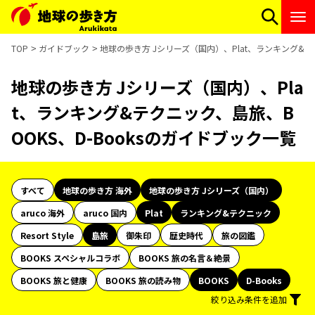
TOP
ガイドブック
地球の歩き方 Jシリーズ（国内）、Plat、ランキング&テ
地球の歩き方 Jシリーズ（国内）、Pla
t、ランキング&テクニック、島旅、B
OOKS、D-Booksのガイドブック一覧
すべて
地球の歩き方 海外
地球の歩き方 Jシリーズ（国内）
aruco 海外
aruco 国内
Plat
ランキング&テクニック
Resort Style
島旅
御朱印
歴史時代
旅の図鑑
BOOKS スペシャルコラボ
BOOKS 旅の名言＆絶景
BOOKS 旅と健康
BOOKS 旅の読み物
BOOKS
D-Books
絞り込み条件を追加