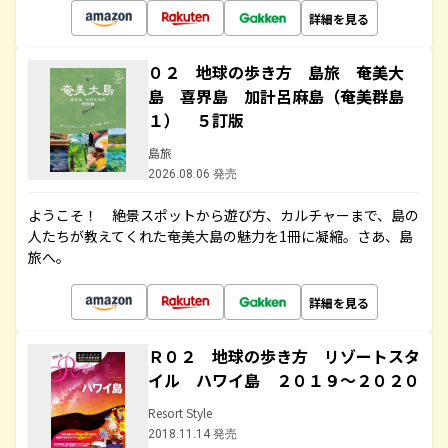
詳細を見る
０２ 地球の歩き方 島旅 奄美大
島 喜界島 加計呂麻島（奄美群島
１） ５訂版
島旅
2026.08.06 発売
ようこそ！ 絶景スポットから遊び方、カルチャーまで、島の
人たちが教えてくれた奄美大島の魅力を1冊に凝縮。さあ、島
旅へ。
詳細を見る
Ｒ０２ 地球の歩き方 リゾートスタ
イル ハワイ島 ２０１９～２０２０
Resort Style
2018.11.14 発売