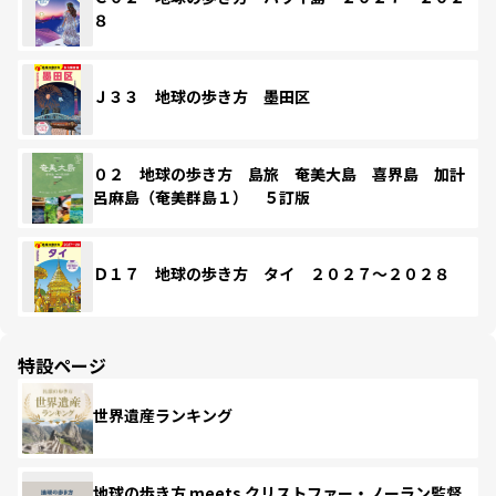
８
Ｊ３３ 地球の歩き方 墨田区
０２ 地球の歩き方 島旅 奄美大島 喜界島 加計
呂麻島（奄美群島１） ５訂版
Ｄ１７ 地球の歩き方 タイ ２０２７～２０２８
特設ページ
世界遺産ランキング
地球の歩き方 meets クリストファー・ノーラン監督