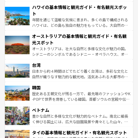
ば市内交通費無料で観光を楽しむこともできる。 なお、新
場所ごとに異なる風景と体験が待っている。ニューヨーク
着のスイス情報は
コンテンツ一覧
を参照してほしい。
ハワイの基本情報と観光ガイド・有名観光スポッ
のような巨大都市は、観光、ショッピング、エンターテイ
ンメントが詰まった刺激的なスポットだ。一方、アメリカ
ト
西部には大自然が広がり、グランドキャニオンやイエロー
年間を通じて温暖な気候に恵まれ、多くの島で構成される
ストーン国立公園といった絶景が堪能できる。さらに、南
ハワイは、どの島も独自の魅力をもっている。大自然の神
部のニューオーリンズでは、音楽と美食が融合した独特の
秘を感じたいなら、火山が生み出した壮大な景観を誇るハ
文化が魅力。旅行者はアメリカの各地域で異なる魅力を楽
オーストラリアの基本情報と観光ガイド・有名観
ワイ島は見逃せない。また、定番の観光地といえばオアフ
しみながら、その多様性と豊かな歴史を感じることができ
島だが、静かな自然を求めるならマウイ島やカウアイ島が
光スポット
るだろう。車でのロードトリップや列車の旅も、アメリカ
おすすめ。エメラルドグリーンに輝く海をはじめ、豊かな
オーストラリアは、壮大な自然と多様な文化が魅力の国。
ならではの贅沢な旅のスタイルだ。 なお、新着のアメリカ
文化や歴史が息づいている。「アロハスピリット」と呼ば
シドニーのシンボルであるシドニー・オペラハウス、オー
情報は
コンテンツ一覧
を参照してほしい。
れるおもてなしの心で訪れる人々を迎えてくれるハワイの
ストラリア東海岸北部に広がる大サンゴ礁地帯グレートバ
人々、おいしいローカルフードやハワイアンミュージッ
台湾
リアリーフや大陸中央部にそびえるウルル（エアーズロッ
ク、伝統的なフラダンスなど、すべてがハワイの魅力を彩
ク）、タスマニアの美しい原生林やケアンズの熱帯雨林な
日本から約４時間ほどでたどり着く台湾は、多彩な文化と
っている。訪れるたびに新しい発見と感動が待っているハ
ど、見どころがたくさん。また、カフェやワイン、オージ
自然が織りなす魅力的な観光地。活気あふれる大都市の台
ワイを、存分に味わってほしい。 なお、新着のハワイ情報
ービーフなどの食文化も豊かで、美味しいものであふれて
北やノスタルジックな町並みが人気な九份（ジォウフェ
は
コンテンツ一覧
を参照してほしい。
韓国
いる。アクティビティも充実しており、サーフィンやダイ
ン）、静ひつな山岳地帯である台湾東部など、都市の喧騒
ビング、ハイキングなど、アウトドア好きにはたまらな
と山間の静けさが共存しており、訪れる人に新しい発見と
歴史ある王朝文化が残る一方で、最先端のファッションやK
い。オーストラリアの多彩な魅力を存分に味わいつくそ
驚きをもたらしてくれる。また、奥深い台湾の食文化も魅
-POPで世界を席巻している韓国。首都ソウルの宮殿や伝統
う。 なお、新着のオーストラリア情報は
コンテンツ一覧
を
力で、夜市などの屋台グルメから高級料理、ヘルシーで美
家屋が並ぶエリアでは韓国の歴史と文化に浸ることがで
参照してほしい。
ベトナム
容にもいいと評判のスイーツなど、バラエティ豊かな料理
き、地方に足を延ばせば四季折々の自然美を楽しむことが
が味わえる。 なお、新着の台湾情報は
コンテンツ一覧
を参
できる。そして、キムチや焼肉、絶品のストリートフード
豊かな自然と多様な文化が魅力的なベトナム。南北に細長
照してほしい。
まで、さまざまな韓国料理が待っている。夜には、韓国な
く伸びる国土には、広大な田園風景や青々とした山々、世
らではのナイトライフも堪能できる。あたたかいホスピタ
界遺産に登録された壮大な自然景観が点在し、都市部では
タイの基本情報と観光ガイド・有名観光スポット
リティに包まれながら、韓国の多彩な魅力を心ゆくまで味
急速な発展と共に伝統が息づく。ハノイの古い町並みやホ
わってみてほしい。 なお、新着の韓国情報は
コンテンツ一