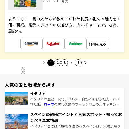
2026.02.13 発売
ようこそ！ 島の人たちが教えてくれた利尻・礼文の魅力を１
冊に凝縮。絶景スポットから遊び方、カルチャーまで。さあ、
島旅へ。
詳細を見る
…
1
2
3
8
AD
AD
人気の国と地域から探す
イタリア
イタリアは歴史、文化、グルメ、自然と多彩な魅力にあふ
れた国。
ローマ
の古代遺跡やフィレンツェのルネッサンス
美術、ヴェネツィアの運河など、歴史あるスポットはもち
スペインの観光ポイントと人気スポット・知ってお
ろん、トスカーナの美しい田園風景やアマルフィ海岸の絶
景など、自然景観も見逃せない。観光の合間には、本場の
くべき基本情報
ピザやパスタなど、絶品のイタリア料理を堪能することも
イベリア半島のほぼ80％を占めるスペインは、太陽が降り