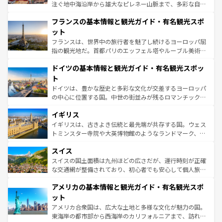
できる。朝目覚めてから夜眠るまで、すべての瞬間を楽し
注ぐ地中海沿岸から雄大なピレネー山脈まで、多彩な自然
ませてくれるイタリアで、忘れられない旅をしてみよう！
と文化が詰まったヨーロッパ屈指の旅行先だ。多様な地域
なお、新着のイタリア情報は
コンテンツ一覧
を参照してほ
フランスの基本情報と観光ガイド・有名観光スポ
文化が根付くこの国では、情熱的なフラメンコ、熱気あふ
しい。
れる闘牛、そして美味しいタパスが生活の一部となってい
ット
る。首都マドリードの洗練された雰囲気や、バルセロナの
フランスは、世界中の旅行者を魅了し続けるヨーロッパ屈
アートに溢れた街角から、地方では古代ローマ遺跡や中世
指の観光地だ。首都パリのエッフェル塔やルーブル美術館
の城塞都市、穏やかなビーチリゾートまで多彩な表情を見
といった象徴的なスポットから、田舎町の古風な美しさま
せる。地方によって風土や気候が異なるスペインはその個
ドイツの基本情報と観光ガイド・有名観光スポッ
で、幅広い魅力が詰まっている。華麗な宮殿、歴史的な大
性で訪れる人を魅了する。 なお、新着のスペイン情報は
コ
聖堂、美しいビーチ、そして豊かな自然が、訪れる者を心
ト
ンテンツ一覧
を参照してほしい。
から魅了する。また、フランスは美食の国としても知ら
ドイツは、豊かな歴史と多彩な文化が交差するヨーロッパ
れ、フランス料理はユネスコ無形文化遺産にも登録されて
の中心に位置する国。中世の街並みが残るロマンチック街
いる。シャンパンの発祥地であるランス、プロヴァンスの
道から、未来を先取りするようなモダンな都市まで多様な
香り高いラベンダー畑など、多彩な楽しみ方が可能だ。さ
イギリス
顔を持つこの国は、どこを歩いても飽きることがない。ベ
らに、パリ以外の地域にも魅力が溢れており、どの街角に
ルリンの文化的活気、バイエルン州のアルプスの絶景、そ
イギリスは、古きよき伝統と最先端が共存する国。ウェス
も豊かな歴史と文化が息づいている。パリ以外の個性あふ
してライン川沿いのワイン畑といった風景は必見。ビール
トミンスター寺院や大英博物館のようなランドマーク、歴
れる地方に足を運ぶとそれぞれで全く異なる文化を体験で
とソーセージを味わいながら地元の人と過ごす楽しい時間
史ある大学都市、美しい丘陵地帯や牧歌的な風景など、エ
きるだろう。 なお、新着のフランス情報は
コンテンツ一覧
スイス
は、お酒好きな人にはぜひ体験してほしい。 なお、新着の
リアごとに異なる魅力がある。また、優雅なアフタヌーン
を参照してほしい。
ドイツ情報は
コンテンツ一覧
を参照してほしい。
ティー、ビール好きにはたまらない英国パブ、サッカー観
スイスの国土面積は九州ほどの広さだが、運行時刻が正確
戦など、本場だからこそできる体験も豊富。イギリスを旅
な交通網が整備されており、初心者でも安心して個人旅行
して楽しみつくそう。 なお、新着のイギリス情報は
コンテ
を楽しめる。日本同様に時刻表どおりの旅が可能だ。中世
アメリカの基本情報と観光ガイド・有名観光スポ
ンツ一覧
を参照してほしい。
の建物がそのまま残る町や、スイスならではのユニークな
博物館もあり、アルプス観光だけでなく町歩きも満喫する
ット
ことができる。国民の所得が高いため物価も高いが、旅行
アメリカ合衆国は、広大な土地と多様な文化が魅力の国。
者向けの交通パス提供のサービスもあり、うまく活用すれ
東海岸の都市部から西海岸のカリフォルニアまで、訪れる