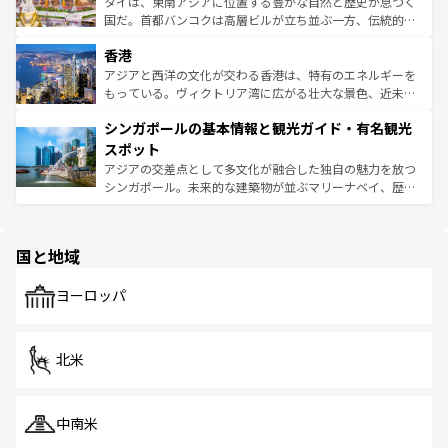
ーチミン市のフランス統治時代の建物も、独特の雰囲気を
タイは、東南アジアに位置する豊かな自然と歴史が息づく
覧
を参照してほしい。
醸し出している。また、バラエティの豊かさとおいしさで
国だ。首都バンコクは高層ビルが立ち並ぶ一方、伝統的な
世界中の食通を魅了してやまないベトナム料理も魅力のひ
寺院や市場がいたるところに点在し、古きよき文化と現代
香港
とつ。フォーやバインミー、ベトナムコーヒーなどは、ぜ
の活気が交差している。北部ではチェンマイなどの山岳地
ひ現地で味わいたい。どの地域を訪れてもあたたかい人々
帯で自然と触れ合い、南部ではプーケットやクラビの美し
アジアと西洋の文化が交わる香港は、特有のエネルギーを
が旅行者を迎えてくれるので、きっと忘れられない旅にな
いビーチでリゾート気分を楽しむことができる。タイ料理
もっている。ヴィクトリア湾に広がる壮大な景色、近未来
るはずだ。 なお、新着のベトナム情報は
コンテンツ一覧
を
は世界的に有名で、屋台から高級レストランまで味覚を刺
的なアートスポット、そして歴史と現代が融合した町並
参照してほしい。
シンガポールの基本情報と観光ガイド・有名観光
激する。気候は一年中温暖で、どの季節にも異なる楽しみ
み、どこを訪れても感動するはず。観光スポットが密集し
が待っている。親しみやすいタイの人々、仏教を中心とし
ており、効率よく見どころを回れるのも魅力。息をのむよ
スポット
た文化、そして多様な観光資源が、訪れる旅人を魅了し続
うな絶景から文化的な体験まで、香港を存分に楽しみ尽く
アジアの交差点として多文化が融合した独自の魅力を放つ
ける。 なお、新着のタイ情報は
コンテンツ一覧
を参照して
そう。 なお、新着の香港情報は
コンテンツ一覧
を参照して
シンガポール。未来的な建築物が並ぶマリーナベイ、歴史
ほしい。
ほしい。
と伝統を感じられるエスニックタウン、多数の緑豊かな公
園や自然保護区など、自然が調和した近代的な景観と文化
の多様性あふれるカラフルな町は、どこを歩いても新しい
国と地域
発見がある。さらに、治安のよさや充実した公共交通機関
も、旅行者にとっては魅力的なポイント。グルメも豊富
で、ホーカーズは地元の風情を楽しめる外せないスポット
ヨーロッパ
だ。訪れる人を飽きさせないシンガポールで、多様な魅力
を体感しよう。 なお、新着のシンガポール情報は
コンテン
ツ一覧
を参照してほしい。
北米
中南米