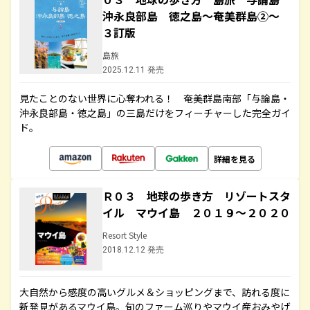
沖永良部島 徳之島～奄美群島②～
３訂版
島旅
2025.12.11 発売
見たことのない世界に心奪われる！ 奄美群島南部「与論島・
沖永良部島・徳之島」の三島だけをフィーチャーした完全ガイ
ド。
詳細を見る
Ｒ０３ 地球の歩き方 リゾートスタ
イル マウイ島 ２０１９～２０２０
Resort Style
2018.12.12 発売
大自然から感度の高いグルメ＆ショッピングまで、訪れる度に
新発見があるマウイ島。旬のファーム巡りやマウイ産おみやげ