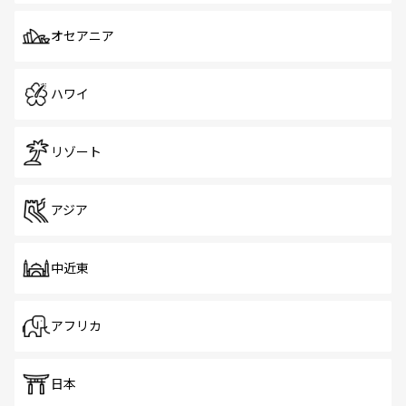
オセアニア
ハワイ
リゾート
アジア
中近東
アフリカ
日本