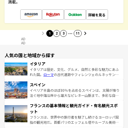
満載。
詳細を見る
…
1
2
3
11
AD
AD
人気の国と地域から探す
イタリア
イタリアは歴史、文化、グルメ、自然と多彩な魅力にあふ
れた国。
ローマ
の古代遺跡やフィレンツェのルネッサンス
美術、ヴェネツィアの運河など、歴史あるスポットはもち
スペイン
ろん、トスカーナの美しい田園風景やアマルフィ海岸の絶
景など、自然景観も見逃せない。観光の合間には、本場の
イベリア半島のほぼ80％を占めるスペインは、太陽が降り
ピザやパスタなど、絶品のイタリア料理を堪能することも
注ぐ地中海沿岸から雄大なピレネー山脈まで、多彩な自然
できる。朝目覚めてから夜眠るまで、すべての瞬間を楽し
と文化が詰まったヨーロッパ屈指の旅行先だ。多様な地域
フランスの基本情報と観光ガイド・有名観光スポ
ませてくれるイタリアで、忘れられない旅をしてみよう！
文化が根付くこの国では、情熱的なフラメンコ、熱気あふ
なお、新着のイタリア情報は
コンテンツ一覧
を参照してほ
れる闘牛、そして美味しいタパスが生活の一部となってい
ット
しい。
る。首都マドリードの洗練された雰囲気や、バルセロナの
フランスは、世界中の旅行者を魅了し続けるヨーロッパ屈
アートに溢れた街角から、地方では古代ローマ遺跡や中世
指の観光地だ。首都パリのエッフェル塔やルーブル美術館
の城塞都市、穏やかなビーチリゾートまで多彩な表情を見
といった象徴的なスポットから、田舎町の古風な美しさま