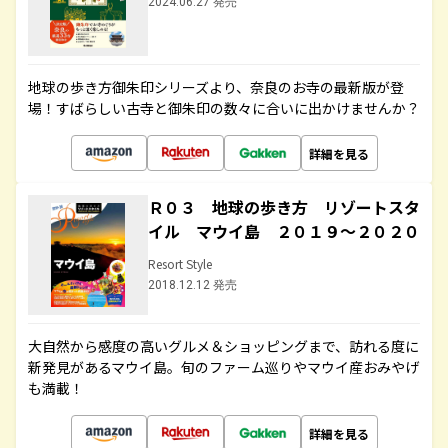
2024.06.27 発売
地球の歩き方御朱印シリーズより、奈良のお寺の最新版が登
場！すばらしい古寺と御朱印の数々に合いに出かけませんか？
詳細を見る
Ｒ０３ 地球の歩き方 リゾートスタ
イル マウイ島 ２０１９～２０２０
Resort Style
2018.12.12 発売
大自然から感度の高いグルメ＆ショッピングまで、訪れる度に
新発見があるマウイ島。旬のファーム巡りやマウイ産おみやげ
も満載！
詳細を見る