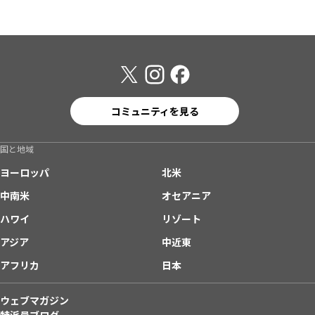
コミュニティを見る
国と地域
ヨーロッパ
北米
中南米
オセアニア
ハワイ
リゾート
アジア
中近東
アフリカ
日本
ウェブマガジン
特派員ブログ