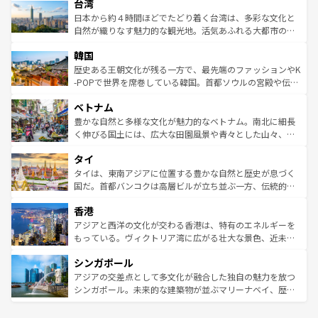
ならではの贅沢な旅のスタイルだ。 なお、新着のアメリカ
台湾
れるおもてなしの心で訪れる人々を迎えてくれるハワイの
リアリーフや大陸中央部にそびえるウルル（エアーズロッ
情報は
コンテンツ一覧
を参照してほしい。
人々、おいしいローカルフードやハワイアンミュージッ
ク）、タスマニアの美しい原生林やケアンズの熱帯雨林な
日本から約４時間ほどでたどり着く台湾は、多彩な文化と
ク、伝統的なフラダンスなど、すべてがハワイの魅力を彩
ど、見どころがたくさん。また、カフェやワイン、オージ
自然が織りなす魅力的な観光地。活気あふれる大都市の台
っている。訪れるたびに新しい発見と感動が待っているハ
ービーフなどの食文化も豊かで、美味しいものであふれて
北やノスタルジックな町並みが人気な九份（ジォウフェ
ワイを、存分に味わってほしい。 なお、新着のハワイ情報
韓国
いる。アクティビティも充実しており、サーフィンやダイ
ン）、静ひつな山岳地帯である台湾東部など、都市の喧騒
は
コンテンツ一覧
を参照してほしい。
ビング、ハイキングなど、アウトドア好きにはたまらな
と山間の静けさが共存しており、訪れる人に新しい発見と
歴史ある王朝文化が残る一方で、最先端のファッションやK
い。オーストラリアの多彩な魅力を存分に味わいつくそ
驚きをもたらしてくれる。また、奥深い台湾の食文化も魅
-POPで世界を席巻している韓国。首都ソウルの宮殿や伝統
う。 なお、新着のオーストラリア情報は
コンテンツ一覧
を
力で、夜市などの屋台グルメから高級料理、ヘルシーで美
家屋が並ぶエリアでは韓国の歴史と文化に浸ることがで
参照してほしい。
ベトナム
容にもいいと評判のスイーツなど、バラエティ豊かな料理
き、地方に足を延ばせば四季折々の自然美を楽しむことが
が味わえる。 なお、新着の台湾情報は
コンテンツ一覧
を参
できる。そして、キムチや焼肉、絶品のストリートフード
豊かな自然と多様な文化が魅力的なベトナム。南北に細長
照してほしい。
まで、さまざまな韓国料理が待っている。夜には、韓国な
く伸びる国土には、広大な田園風景や青々とした山々、世
らではのナイトライフも堪能できる。あたたかいホスピタ
界遺産に登録された壮大な自然景観が点在し、都市部では
タイ
リティに包まれながら、韓国の多彩な魅力を心ゆくまで味
急速な発展と共に伝統が息づく。ハノイの古い町並みやホ
わってみてほしい。 なお、新着の韓国情報は
コンテンツ一
ーチミン市のフランス統治時代の建物も、独特の雰囲気を
タイは、東南アジアに位置する豊かな自然と歴史が息づく
覧
を参照してほしい。
醸し出している。また、バラエティの豊かさとおいしさで
国だ。首都バンコクは高層ビルが立ち並ぶ一方、伝統的な
世界中の食通を魅了してやまないベトナム料理も魅力のひ
寺院や市場がいたるところに点在し、古きよき文化と現代
香港
とつ。フォーやバインミー、ベトナムコーヒーなどは、ぜ
の活気が交差している。北部ではチェンマイなどの山岳地
ひ現地で味わいたい。どの地域を訪れてもあたたかい人々
帯で自然と触れ合い、南部ではプーケットやクラビの美し
アジアと西洋の文化が交わる香港は、特有のエネルギーを
が旅行者を迎えてくれるので、きっと忘れられない旅にな
いビーチでリゾート気分を楽しむことができる。タイ料理
もっている。ヴィクトリア湾に広がる壮大な景色、近未来
るはずだ。 なお、新着のベトナム情報は
コンテンツ一覧
を
は世界的に有名で、屋台から高級レストランまで味覚を刺
的なアートスポット、そして歴史と現代が融合した町並
参照してほしい。
シンガポール
激する。気候は一年中温暖で、どの季節にも異なる楽しみ
み、どこを訪れても感動するはず。観光スポットが密集し
が待っている。親しみやすいタイの人々、仏教を中心とし
ており、効率よく見どころを回れるのも魅力。息をのむよ
アジアの交差点として多文化が融合した独自の魅力を放つ
た文化、そして多様な観光資源が、訪れる旅人を魅了し続
うな絶景から文化的な体験まで、香港を存分に楽しみ尽く
シンガポール。未来的な建築物が並ぶマリーナベイ、歴史
ける。 なお、新着のタイ情報は
コンテンツ一覧
を参照して
そう。 なお、新着の香港情報は
コンテンツ一覧
を参照して
と伝統を感じられるエスニックタウン、多数の緑豊かな公
ほしい。
ほしい。
園や自然保護区など、自然が調和した近代的な景観と文化