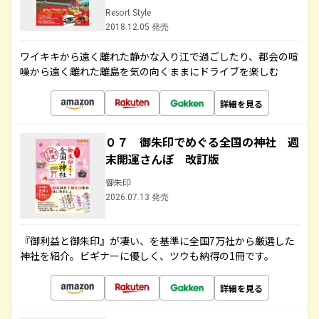
Resort Style
2018.12.05 発売
ワイキキから遠く離れた静かな入り江で過ごしたり、都会の喧
噪から遠く離れた離島を気の向くままにドライブを楽しむ
詳細を見る
０７ 御朱印でめぐる全国の神社 週
末開運さんぽ 改訂版
御朱印
2026.07.13 発売
『御利益と御朱印』が凄い、を基準に全国7万社から厳選した
神社を紹介。ビギナーに優しく、ツウも納得の1冊です。
詳細を見る