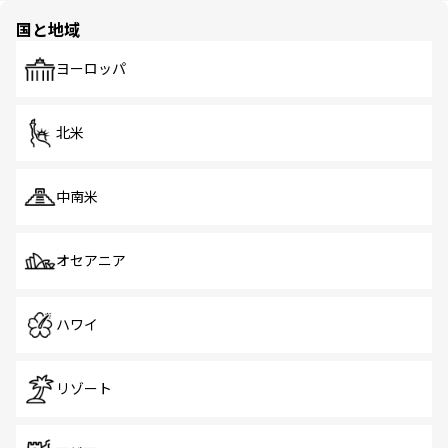
の多様性あふれるカラフルな町は、どこを歩いても新しい
国と地域
発見がある。さらに、治安のよさや充実した公共交通機関
も、旅行者にとっては魅力的なポイント。グルメも豊富
で、ホーカーズは地元の風情を楽しめる外せないスポット
ヨーロッパ
だ。訪れる人を飽きさせないシンガポールで、多様な魅力
を体感しよう。 なお、新着のシンガポール情報は
コンテン
ツ一覧
を参照してほしい。
北米
中南米
オセアニア
ハワイ
リゾート