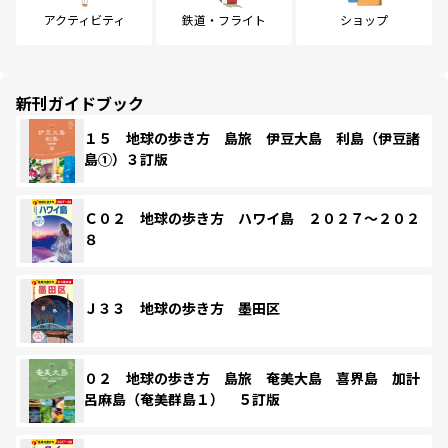
アクティビティ
鉄道・フライト
ショップ
新刊ガイドブック
１５ 地球の歩き方 島旅 伊豆大島 利島（伊豆諸
島①）３訂版
Ｃ０２ 地球の歩き方 ハワイ島 ２０２７～２０２
８
Ｊ３３ 地球の歩き方 墨田区
０２ 地球の歩き方 島旅 奄美大島 喜界島 加計
呂麻島（奄美群島１） ５訂版