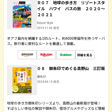
Ｒ０７ 地球の歩き方 リゾートスタ
イル ハワイ バスの旅 ２０２０～
２０２１
Resort Style
2019.11.06 発売
オアフ島内を網羅する105ルート、約4000停留所を持つザ・バ
ス。旅行者に便利なルートを厳選して掲載。
詳細を見る
０８ 御朱印でめぐる高野山 三訂版
御朱印
2024.06.13 発売
地球の歩き方御朱印シリーズより、高野山の最新版が登場！
すばらしい寺社の解説や御朱印、宿坊グルメやグッズなど情報