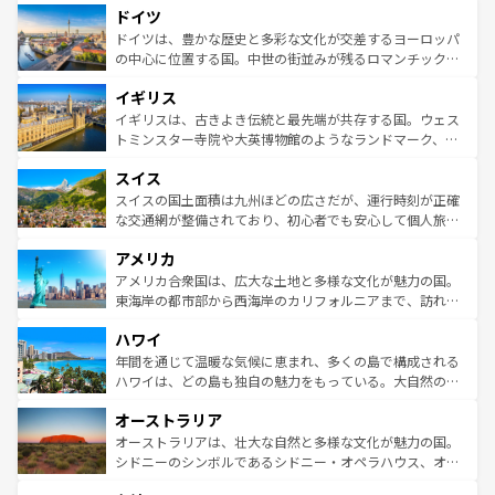
せる。地方によって風土や気候が異なるスペインはその個
ドイツ
で、幅広い魅力が詰まっている。華麗な宮殿、歴史的な大
性で訪れる人を魅了する。 なお、新着のスペイン情報は
コ
聖堂、美しいビーチ、そして豊かな自然が、訪れる者を心
ドイツは、豊かな歴史と多彩な文化が交差するヨーロッパ
ンテンツ一覧
を参照してほしい。
から魅了する。また、フランスは美食の国としても知ら
の中心に位置する国。中世の街並みが残るロマンチック街
れ、フランス料理はユネスコ無形文化遺産にも登録されて
道から、未来を先取りするようなモダンな都市まで多様な
イギリス
いる。シャンパンの発祥地であるランス、プロヴァンスの
顔を持つこの国は、どこを歩いても飽きることがない。ベ
香り高いラベンダー畑など、多彩な楽しみ方が可能だ。さ
ルリンの文化的活気、バイエルン州のアルプスの絶景、そ
イギリスは、古きよき伝統と最先端が共存する国。ウェス
らに、パリ以外の地域にも魅力が溢れており、どの街角に
してライン川沿いのワイン畑といった風景は必見。ビール
トミンスター寺院や大英博物館のようなランドマーク、歴
も豊かな歴史と文化が息づいている。パリ以外の個性あふ
とソーセージを味わいながら地元の人と過ごす楽しい時間
史ある大学都市、美しい丘陵地帯や牧歌的な風景など、エ
れる地方に足を運ぶとそれぞれで全く異なる文化を体験で
スイス
は、お酒好きな人にはぜひ体験してほしい。 なお、新着の
リアごとに異なる魅力がある。また、優雅なアフタヌーン
きるだろう。 なお、新着のフランス情報は
コンテンツ一覧
ドイツ情報は
コンテンツ一覧
を参照してほしい。
ティー、ビール好きにはたまらない英国パブ、サッカー観
スイスの国土面積は九州ほどの広さだが、運行時刻が正確
を参照してほしい。
戦など、本場だからこそできる体験も豊富。イギリスを旅
な交通網が整備されており、初心者でも安心して個人旅行
して楽しみつくそう。 なお、新着のイギリス情報は
コンテ
を楽しめる。日本同様に時刻表どおりの旅が可能だ。中世
アメリカ
ンツ一覧
を参照してほしい。
の建物がそのまま残る町や、スイスならではのユニークな
博物館もあり、アルプス観光だけでなく町歩きも満喫する
アメリカ合衆国は、広大な土地と多様な文化が魅力の国。
ことができる。国民の所得が高いため物価も高いが、旅行
東海岸の都市部から西海岸のカリフォルニアまで、訪れる
者向けの交通パス提供のサービスもあり、うまく活用すれ
場所ごとに異なる風景と体験が待っている。ニューヨーク
ハワイ
ば市内交通費無料で観光を楽しむこともできる。 なお、新
のような巨大都市は、観光、ショッピング、エンターテイ
着のスイス情報は
コンテンツ一覧
を参照してほしい。
ンメントが詰まった刺激的なスポットだ。一方、アメリカ
年間を通じて温暖な気候に恵まれ、多くの島で構成される
西部には大自然が広がり、グランドキャニオンやイエロー
ハワイは、どの島も独自の魅力をもっている。大自然の神
ストーン国立公園といった絶景が堪能できる。さらに、南
秘を感じたいなら、火山が生み出した壮大な景観を誇るハ
オーストラリア
部のニューオーリンズでは、音楽と美食が融合した独特の
ワイ島は見逃せない。また、定番の観光地といえばオアフ
文化が魅力。旅行者はアメリカの各地域で異なる魅力を楽
島だが、静かな自然を求めるならマウイ島やカウアイ島が
オーストラリアは、壮大な自然と多様な文化が魅力の国。
しみながら、その多様性と豊かな歴史を感じることができ
おすすめ。エメラルドグリーンに輝く海をはじめ、豊かな
シドニーのシンボルであるシドニー・オペラハウス、オー
るだろう。車でのロードトリップや列車の旅も、アメリカ
文化や歴史が息づいている。「アロハスピリット」と呼ば
ストラリア東海岸北部に広がる大サンゴ礁地帯グレートバ