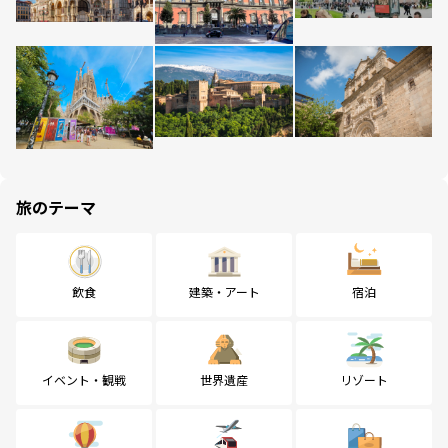
旅のテーマ
飲食
建築・アート
宿泊
イベント・観戦
世界遺産
リゾート