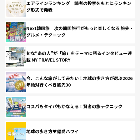
エアラインランキング 読者の投票をもとにランキン
グ形式で発表
Next韓国旅 次の韓国旅行がもっと楽しくなる 旅先・
グルメ・テクニック
旬な“あの人”が「旅」をテーマに語るインタビュー連
載 MY TRAVEL STORY
今、こんな旅がしてみたい！地球の歩き方が選ぶ2026
年絶対行くべき旅先30
コスパもタイパもかなえる！賢者の旅テクニック
地球の歩き方♥偏愛ハワイ