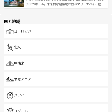
た文化、そして多様な観光資源が、訪れる旅人を魅了し続
うな絶景から文化的な体験まで、香港を存分に楽しみ尽く
シンガポール。未来的な建築物が並ぶマリーナベイ、歴史
ける。 なお、新着のタイ情報は
コンテンツ一覧
を参照して
そう。 なお、新着の香港情報は
コンテンツ一覧
を参照して
と伝統を感じられるエスニックタウン、多数の緑豊かな公
ほしい。
ほしい。
園や自然保護区など、自然が調和した近代的な景観と文化
の多様性あふれるカラフルな町は、どこを歩いても新しい
国と地域
発見がある。さらに、治安のよさや充実した公共交通機関
も、旅行者にとっては魅力的なポイント。グルメも豊富
で、ホーカーズは地元の風情を楽しめる外せないスポット
ヨーロッパ
だ。訪れる人を飽きさせないシンガポールで、多様な魅力
を体感しよう。 なお、新着のシンガポール情報は
コンテン
ツ一覧
を参照してほしい。
北米
中南米
オセアニア
ハワイ
リゾート