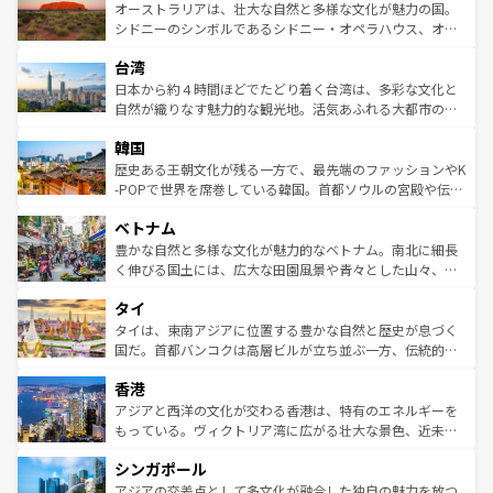
文化が魅力。旅行者はアメリカの各地域で異なる魅力を楽
島だが、静かな自然を求めるならマウイ島やカウアイ島が
オーストラリアは、壮大な自然と多様な文化が魅力の国。
しみながら、その多様性と豊かな歴史を感じることができ
おすすめ。エメラルドグリーンに輝く海をはじめ、豊かな
シドニーのシンボルであるシドニー・オペラハウス、オー
るだろう。車でのロードトリップや列車の旅も、アメリカ
文化や歴史が息づいている。「アロハスピリット」と呼ば
ストラリア東海岸北部に広がる大サンゴ礁地帯グレートバ
ならではの贅沢な旅のスタイルだ。 なお、新着のアメリカ
台湾
れるおもてなしの心で訪れる人々を迎えてくれるハワイの
リアリーフや大陸中央部にそびえるウルル（エアーズロッ
情報は
コンテンツ一覧
を参照してほしい。
人々、おいしいローカルフードやハワイアンミュージッ
ク）、タスマニアの美しい原生林やケアンズの熱帯雨林な
日本から約４時間ほどでたどり着く台湾は、多彩な文化と
ク、伝統的なフラダンスなど、すべてがハワイの魅力を彩
ど、見どころがたくさん。また、カフェやワイン、オージ
自然が織りなす魅力的な観光地。活気あふれる大都市の台
っている。訪れるたびに新しい発見と感動が待っているハ
ービーフなどの食文化も豊かで、美味しいものであふれて
北やノスタルジックな町並みが人気な九份（ジォウフェ
ワイを、存分に味わってほしい。 なお、新着のハワイ情報
韓国
いる。アクティビティも充実しており、サーフィンやダイ
ン）、静ひつな山岳地帯である台湾東部など、都市の喧騒
は
コンテンツ一覧
を参照してほしい。
ビング、ハイキングなど、アウトドア好きにはたまらな
と山間の静けさが共存しており、訪れる人に新しい発見と
歴史ある王朝文化が残る一方で、最先端のファッションやK
い。オーストラリアの多彩な魅力を存分に味わいつくそ
驚きをもたらしてくれる。また、奥深い台湾の食文化も魅
-POPで世界を席巻している韓国。首都ソウルの宮殿や伝統
う。 なお、新着のオーストラリア情報は
コンテンツ一覧
を
力で、夜市などの屋台グルメから高級料理、ヘルシーで美
家屋が並ぶエリアでは韓国の歴史と文化に浸ることがで
参照してほしい。
ベトナム
容にもいいと評判のスイーツなど、バラエティ豊かな料理
き、地方に足を延ばせば四季折々の自然美を楽しむことが
が味わえる。 なお、新着の台湾情報は
コンテンツ一覧
を参
できる。そして、キムチや焼肉、絶品のストリートフード
豊かな自然と多様な文化が魅力的なベトナム。南北に細長
照してほしい。
まで、さまざまな韓国料理が待っている。夜には、韓国な
く伸びる国土には、広大な田園風景や青々とした山々、世
らではのナイトライフも堪能できる。あたたかいホスピタ
界遺産に登録された壮大な自然景観が点在し、都市部では
タイ
リティに包まれながら、韓国の多彩な魅力を心ゆくまで味
急速な発展と共に伝統が息づく。ハノイの古い町並みやホ
わってみてほしい。 なお、新着の韓国情報は
コンテンツ一
ーチミン市のフランス統治時代の建物も、独特の雰囲気を
タイは、東南アジアに位置する豊かな自然と歴史が息づく
覧
を参照してほしい。
醸し出している。また、バラエティの豊かさとおいしさで
国だ。首都バンコクは高層ビルが立ち並ぶ一方、伝統的な
世界中の食通を魅了してやまないベトナム料理も魅力のひ
寺院や市場がいたるところに点在し、古きよき文化と現代
香港
とつ。フォーやバインミー、ベトナムコーヒーなどは、ぜ
の活気が交差している。北部ではチェンマイなどの山岳地
ひ現地で味わいたい。どの地域を訪れてもあたたかい人々
帯で自然と触れ合い、南部ではプーケットやクラビの美し
アジアと西洋の文化が交わる香港は、特有のエネルギーを
が旅行者を迎えてくれるので、きっと忘れられない旅にな
いビーチでリゾート気分を楽しむことができる。タイ料理
もっている。ヴィクトリア湾に広がる壮大な景色、近未来
るはずだ。 なお、新着のベトナム情報は
コンテンツ一覧
を
は世界的に有名で、屋台から高級レストランまで味覚を刺
的なアートスポット、そして歴史と現代が融合した町並
参照してほしい。
シンガポール
激する。気候は一年中温暖で、どの季節にも異なる楽しみ
み、どこを訪れても感動するはず。観光スポットが密集し
が待っている。親しみやすいタイの人々、仏教を中心とし
ており、効率よく見どころを回れるのも魅力。息をのむよ
アジアの交差点として多文化が融合した独自の魅力を放つ