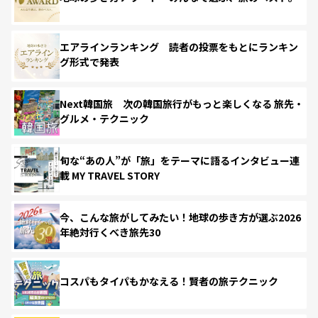
エアラインランキング 読者の投票をもとにランキン
グ形式で発表
Next韓国旅 次の韓国旅行がもっと楽しくなる 旅先・
グルメ・テクニック
旬な“あの人”が「旅」をテーマに語るインタビュー連
載 MY TRAVEL STORY
今、こんな旅がしてみたい！地球の歩き方が選ぶ2026
年絶対行くべき旅先30
コスパもタイパもかなえる！賢者の旅テクニック