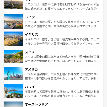
しい。
る。首都マドリードの洗練された雰囲気や、バルセロナの
フランスは、世界中の旅行者を魅了し続けるヨーロッパ屈
アートに溢れた街角から、地方では古代ローマ遺跡や中世
指の観光地だ。首都パリのエッフェル塔やルーブル美術館
の城塞都市、穏やかなビーチリゾートまで多彩な表情を見
といった象徴的なスポットから、田舎町の古風な美しさま
せる。地方によって風土や気候が異なるスペインはその個
ドイツ
で、幅広い魅力が詰まっている。華麗な宮殿、歴史的な大
性で訪れる人を魅了する。 なお、新着のスペイン情報は
コ
聖堂、美しいビーチ、そして豊かな自然が、訪れる者を心
ドイツは、豊かな歴史と多彩な文化が交差するヨーロッパ
ンテンツ一覧
を参照してほしい。
から魅了する。また、フランスは美食の国としても知ら
の中心に位置する国。中世の街並みが残るロマンチック街
れ、フランス料理はユネスコ無形文化遺産にも登録されて
道から、未来を先取りするようなモダンな都市まで多様な
イギリス
いる。シャンパンの発祥地であるランス、プロヴァンスの
顔を持つこの国は、どこを歩いても飽きることがない。ベ
香り高いラベンダー畑など、多彩な楽しみ方が可能だ。さ
ルリンの文化的活気、バイエルン州のアルプスの絶景、そ
イギリスは、古きよき伝統と最先端が共存する国。ウェス
らに、パリ以外の地域にも魅力が溢れており、どの街角に
してライン川沿いのワイン畑といった風景は必見。ビール
トミンスター寺院や大英博物館のようなランドマーク、歴
も豊かな歴史と文化が息づいている。パリ以外の個性あふ
とソーセージを味わいながら地元の人と過ごす楽しい時間
史ある大学都市、美しい丘陵地帯や牧歌的な風景など、エ
れる地方に足を運ぶとそれぞれで全く異なる文化を体験で
スイス
は、お酒好きな人にはぜひ体験してほしい。 なお、新着の
リアごとに異なる魅力がある。また、優雅なアフタヌーン
きるだろう。 なお、新着のフランス情報は
コンテンツ一覧
ドイツ情報は
コンテンツ一覧
を参照してほしい。
ティー、ビール好きにはたまらない英国パブ、サッカー観
スイスの国土面積は九州ほどの広さだが、運行時刻が正確
を参照してほしい。
戦など、本場だからこそできる体験も豊富。イギリスを旅
な交通網が整備されており、初心者でも安心して個人旅行
して楽しみつくそう。 なお、新着のイギリス情報は
コンテ
を楽しめる。日本同様に時刻表どおりの旅が可能だ。中世
アメリカ
ンツ一覧
を参照してほしい。
の建物がそのまま残る町や、スイスならではのユニークな
博物館もあり、アルプス観光だけでなく町歩きも満喫する
アメリカ合衆国は、広大な土地と多様な文化が魅力の国。
ことができる。国民の所得が高いため物価も高いが、旅行
東海岸の都市部から西海岸のカリフォルニアまで、訪れる
者向けの交通パス提供のサービスもあり、うまく活用すれ
場所ごとに異なる風景と体験が待っている。ニューヨーク
ハワイ
ば市内交通費無料で観光を楽しむこともできる。 なお、新
のような巨大都市は、観光、ショッピング、エンターテイ
着のスイス情報は
コンテンツ一覧
を参照してほしい。
ンメントが詰まった刺激的なスポットだ。一方、アメリカ
年間を通じて温暖な気候に恵まれ、多くの島で構成される
西部には大自然が広がり、グランドキャニオンやイエロー
ハワイは、どの島も独自の魅力をもっている。大自然の神
ストーン国立公園といった絶景が堪能できる。さらに、南
秘を感じたいなら、火山が生み出した壮大な景観を誇るハ
オーストラリア
部のニューオーリンズでは、音楽と美食が融合した独特の
ワイ島は見逃せない。また、定番の観光地といえばオアフ