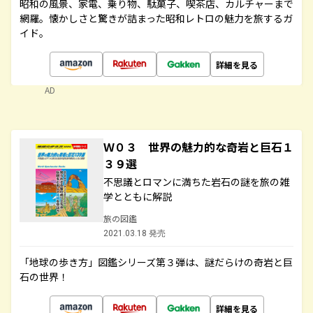
昭和の風景、家電、乗り物、駄菓子、喫茶店、カルチャーまで
網羅。懐かしさと驚きが詰まった昭和レトロの魅力を旅するガ
イド。
詳細を見る
AD
Ｗ０３ 世界の魅力的な奇岩と巨石１
３９選
不思議とロマンに満ちた岩石の謎を旅の雑
学とともに解説
旅の図鑑
2021.03.18 発売
「地球の歩き方」図鑑シリーズ第３弾は、謎だらけの奇岩と巨
石の世界！
詳細を見る