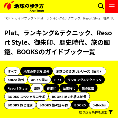
TOP
ガイドブック
Plat、ランキング&テクニック、Resort Style、御
Plat、ランキング&テクニック、Reso
rt Style、御朱印、歴史時代、旅の図
鑑、BOOKSのガイドブック一覧
すべて
地球の歩き方 海外
地球の歩き方 Jシリーズ（国内）
aruco 海外
aruco 国内
Plat
ランキング&テクニック
Resort Style
島旅
御朱印
歴史時代
旅の図鑑
BOOKS スペシャルコラボ
BOOKS 旅の名言＆絶景
BOOKS 旅と健康
BOOKS 旅の読み物
BOOKS
D-Books
絞り込み条件を追加