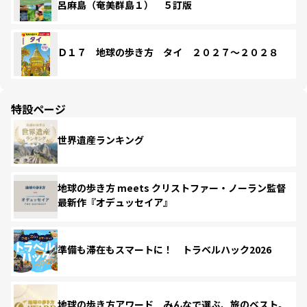
呂麻島（奄美群島１） ５訂版
Ｄ１７ 地球の歩き方 タイ ２０２７～２０２８
特設ページ
世界遺産ランキング
地球の歩き方 meets クリストファー・ノーラン監督
最新作『オデュッセイア』
準備も滞在もスマートに！ トラベルハック2026
地球の歩き方アワード みんなで選ぶ、旅のベスト。