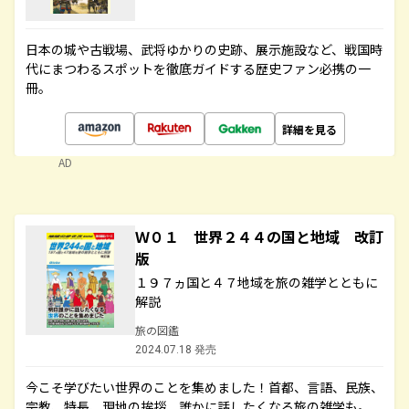
日本の城や古戦場、武将ゆかりの史跡、展示施設など、戦国時
代にまつわるスポットを徹底ガイドする歴史ファン必携の一
冊。
詳細を見る
AD
Ｗ０１ 世界２４４の国と地域 改訂
版
１９７ヵ国と４７地域を旅の雑学とともに
解説
旅の図鑑
2024.07.18 発売
今こそ学びたい世界のことを集めました！首都、言語、民族、
宗教、特長、現地の挨拶、誰かに話したくなる旅の雑学も。