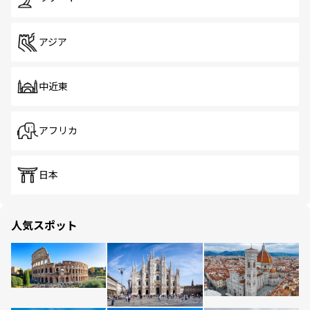
アジア
中近東
アフリカ
日本
人気スポット