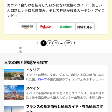
カウアイ島だけを紹介したほかにない究極のガイド！ 美しい
大自然とレトロな町並み、そして神話が残るガーデン・アイラ
ンドへ
詳細を見る
…
1
2
3
12
AD
AD
人気の国と地域から探す
イタリア
イタリアは歴史、文化、グルメ、自然と多彩な魅力にあふ
れた国。
ローマ
の古代遺跡やフィレンツェのルネッサンス
美術、ヴェネツィアの運河など、歴史あるスポットはもち
スペイン
ろん、トスカーナの美しい田園風景やアマルフィ海岸の絶
景など、自然景観も見逃せない。観光の合間には、本場の
イベリア半島のほぼ80％を占めるスペインは、太陽が降り
ピザやパスタなど、絶品のイタリア料理を堪能することも
注ぐ地中海沿岸から雄大なピレネー山脈まで、多彩な自然
できる。朝目覚めてから夜眠るまで、すべての瞬間を楽し
と文化が詰まったヨーロッパ屈指の旅行先だ。多様な地域
フランスの基本情報と観光ガイド・有名観光スポ
ませてくれるイタリアで、忘れられない旅をしてみよう！
文化が根付くこの国では、情熱的なフラメンコ、熱気あふ
なお、新着のイタリア情報は
コンテンツ一覧
を参照してほ
れる闘牛、そして美味しいタパスが生活の一部となってい
ット