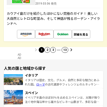
2019.03.06 発売
カウアイ島だけを紹介したほかにない究極のガイド！ 美しい
大自然とレトロな町並み、そして神話が残るガーデン・アイラ
ンドへ
詳細を見る
…
1
2
3
13
AD
AD
人気の国と地域から探す
イタリア
イタリアは歴史、文化、グルメ、自然と多彩な魅力にあふ
れた国。
ローマ
の古代遺跡やフィレンツェのルネッサンス
美術、ヴェネツィアの運河など、歴史あるスポットはもち
スペイン
ろん、トスカーナの美しい田園風景やアマルフィ海岸の絶
景など、自然景観も見逃せない。観光の合間には、本場の
イベリア半島のほぼ80％を占めるスペインは、太陽が降り
ピザやパスタなど、絶品のイタリア料理を堪能することも
注ぐ地中海沿岸から雄大なピレネー山脈まで、多彩な自然
できる。朝目覚めてから夜眠るまで、すべての瞬間を楽し
と文化が詰まったヨーロッパ屈指の旅行先だ。多様な地域