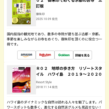
０２ 御朱印でめぐる京都のお寺 三
訂版
御朱印
2025.10.09 発売
国内屈指の観光地であり、数多の寺院が建ち並ぶ古都・京都。
季節を楽しみながらお寺をめぐり、御朱印を頂くのに役立つ一
冊です。
詳細を見る
Ｒ０２ 地球の歩き方 リゾートスタ
イル ハワイ島 ２０１９～２０２０
Resort Style
2018.11.14 発売
ハワイ島のダイナミックな自然は訪れる人々を魅了します。パ
ワースポットも数多く、進化する自然派グルメも見逃せない！