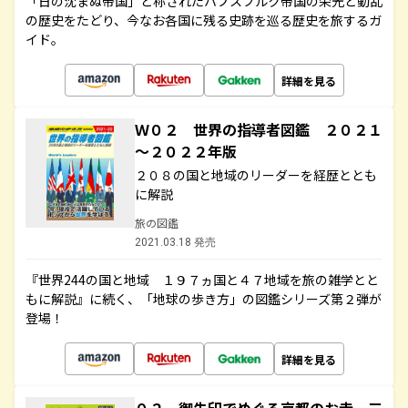
「日の沈まぬ帝国」と称されたハプスブルク帝国の栄光と動乱
の歴史をたどり、今なお各国に残る史跡を巡る歴史を旅するガ
イド。
詳細を見る
Ｗ０２ 世界の指導者図鑑 ２０２１
～２０２２年版
２０８の国と地域のリーダーを経歴ととも
に解説
旅の図鑑
2021.03.18 発売
『世界244の国と地域 １９７ヵ国と４７地域を旅の雑学とと
もに解説』に続く、「地球の歩き方」の図鑑シリーズ第２弾が
登場！
詳細を見る