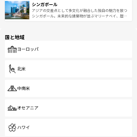
参照してほしい。
シンガポール
激する。気候は一年中温暖で、どの季節にも異なる楽しみ
み、どこを訪れても感動するはず。観光スポットが密集し
が待っている。親しみやすいタイの人々、仏教を中心とし
ており、効率よく見どころを回れるのも魅力。息をのむよ
アジアの交差点として多文化が融合した独自の魅力を放つ
た文化、そして多様な観光資源が、訪れる旅人を魅了し続
うな絶景から文化的な体験まで、香港を存分に楽しみ尽く
シンガポール。未来的な建築物が並ぶマリーナベイ、歴史
ける。 なお、新着のタイ情報は
コンテンツ一覧
を参照して
そう。 なお、新着の香港情報は
コンテンツ一覧
を参照して
と伝統を感じられるエスニックタウン、多数の緑豊かな公
ほしい。
ほしい。
園や自然保護区など、自然が調和した近代的な景観と文化
の多様性あふれるカラフルな町は、どこを歩いても新しい
国と地域
発見がある。さらに、治安のよさや充実した公共交通機関
も、旅行者にとっては魅力的なポイント。グルメも豊富
で、ホーカーズは地元の風情を楽しめる外せないスポット
ヨーロッパ
だ。訪れる人を飽きさせないシンガポールで、多様な魅力
を体感しよう。 なお、新着のシンガポール情報は
コンテン
ツ一覧
を参照してほしい。
北米
中南米
オセアニア
ハワイ