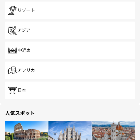
リゾート
アジア
中近東
アフリカ
日本
人気スポット