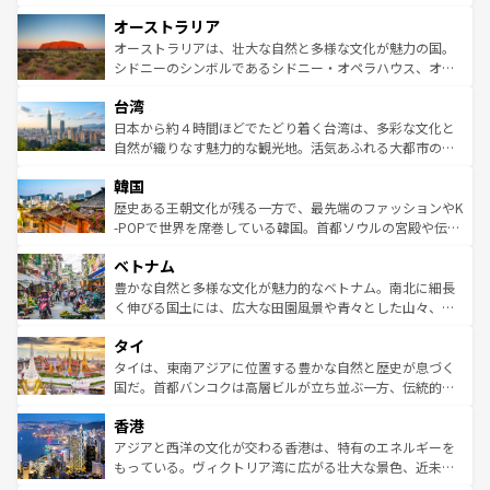
ストーン国立公園といった絶景が堪能できる。さらに、南
秘を感じたいなら、火山が生み出した壮大な景観を誇るハ
オーストラリア
部のニューオーリンズでは、音楽と美食が融合した独特の
ワイ島は見逃せない。また、定番の観光地といえばオアフ
文化が魅力。旅行者はアメリカの各地域で異なる魅力を楽
島だが、静かな自然を求めるならマウイ島やカウアイ島が
オーストラリアは、壮大な自然と多様な文化が魅力の国。
しみながら、その多様性と豊かな歴史を感じることができ
おすすめ。エメラルドグリーンに輝く海をはじめ、豊かな
シドニーのシンボルであるシドニー・オペラハウス、オー
るだろう。車でのロードトリップや列車の旅も、アメリカ
文化や歴史が息づいている。「アロハスピリット」と呼ば
ストラリア東海岸北部に広がる大サンゴ礁地帯グレートバ
ならではの贅沢な旅のスタイルだ。 なお、新着のアメリカ
台湾
れるおもてなしの心で訪れる人々を迎えてくれるハワイの
リアリーフや大陸中央部にそびえるウルル（エアーズロッ
情報は
コンテンツ一覧
を参照してほしい。
人々、おいしいローカルフードやハワイアンミュージッ
ク）、タスマニアの美しい原生林やケアンズの熱帯雨林な
日本から約４時間ほどでたどり着く台湾は、多彩な文化と
ク、伝統的なフラダンスなど、すべてがハワイの魅力を彩
ど、見どころがたくさん。また、カフェやワイン、オージ
自然が織りなす魅力的な観光地。活気あふれる大都市の台
っている。訪れるたびに新しい発見と感動が待っているハ
ービーフなどの食文化も豊かで、美味しいものであふれて
北やノスタルジックな町並みが人気な九份（ジォウフェ
ワイを、存分に味わってほしい。 なお、新着のハワイ情報
韓国
いる。アクティビティも充実しており、サーフィンやダイ
ン）、静ひつな山岳地帯である台湾東部など、都市の喧騒
は
コンテンツ一覧
を参照してほしい。
ビング、ハイキングなど、アウトドア好きにはたまらな
と山間の静けさが共存しており、訪れる人に新しい発見と
歴史ある王朝文化が残る一方で、最先端のファッションやK
い。オーストラリアの多彩な魅力を存分に味わいつくそ
驚きをもたらしてくれる。また、奥深い台湾の食文化も魅
-POPで世界を席巻している韓国。首都ソウルの宮殿や伝統
う。 なお、新着のオーストラリア情報は
コンテンツ一覧
を
力で、夜市などの屋台グルメから高級料理、ヘルシーで美
家屋が並ぶエリアでは韓国の歴史と文化に浸ることがで
参照してほしい。
ベトナム
容にもいいと評判のスイーツなど、バラエティ豊かな料理
き、地方に足を延ばせば四季折々の自然美を楽しむことが
が味わえる。 なお、新着の台湾情報は
コンテンツ一覧
を参
できる。そして、キムチや焼肉、絶品のストリートフード
豊かな自然と多様な文化が魅力的なベトナム。南北に細長
照してほしい。
まで、さまざまな韓国料理が待っている。夜には、韓国な
く伸びる国土には、広大な田園風景や青々とした山々、世
らではのナイトライフも堪能できる。あたたかいホスピタ
界遺産に登録された壮大な自然景観が点在し、都市部では
タイ
リティに包まれながら、韓国の多彩な魅力を心ゆくまで味
急速な発展と共に伝統が息づく。ハノイの古い町並みやホ
わってみてほしい。 なお、新着の韓国情報は
コンテンツ一
ーチミン市のフランス統治時代の建物も、独特の雰囲気を
タイは、東南アジアに位置する豊かな自然と歴史が息づく
覧
を参照してほしい。
醸し出している。また、バラエティの豊かさとおいしさで
国だ。首都バンコクは高層ビルが立ち並ぶ一方、伝統的な
世界中の食通を魅了してやまないベトナム料理も魅力のひ
寺院や市場がいたるところに点在し、古きよき文化と現代
香港
とつ。フォーやバインミー、ベトナムコーヒーなどは、ぜ
の活気が交差している。北部ではチェンマイなどの山岳地
ひ現地で味わいたい。どの地域を訪れてもあたたかい人々
帯で自然と触れ合い、南部ではプーケットやクラビの美し
アジアと西洋の文化が交わる香港は、特有のエネルギーを
が旅行者を迎えてくれるので、きっと忘れられない旅にな
いビーチでリゾート気分を楽しむことができる。タイ料理
もっている。ヴィクトリア湾に広がる壮大な景色、近未来
るはずだ。 なお、新着のベトナム情報は
コンテンツ一覧
を
は世界的に有名で、屋台から高級レストランまで味覚を刺
的なアートスポット、そして歴史と現代が融合した町並