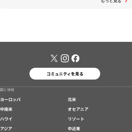
もっと見る
コミュニティを見る
国と地域
ヨーロッパ
北米
中南米
オセアニア
ハワイ
リゾート
アジア
中近東