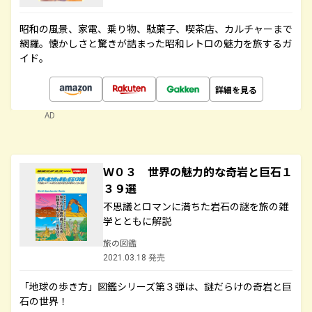
昭和の風景、家電、乗り物、駄菓子、喫茶店、カルチャーまで
網羅。懐かしさと驚きが詰まった昭和レトロの魅力を旅するガ
イド。
詳細を見る
AD
Ｗ０３ 世界の魅力的な奇岩と巨石１
３９選
不思議とロマンに満ちた岩石の謎を旅の雑
学とともに解説
旅の図鑑
2021.03.18 発売
「地球の歩き方」図鑑シリーズ第３弾は、謎だらけの奇岩と巨
石の世界！