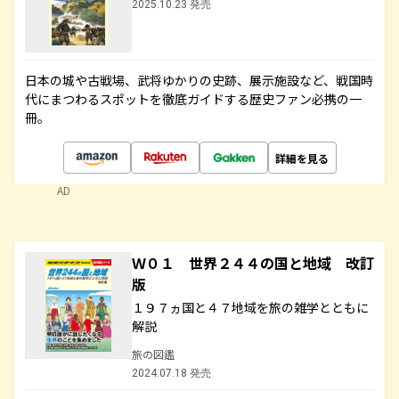
2025.10.23 発売
日本の城や古戦場、武将ゆかりの史跡、展示施設など、戦国時
代にまつわるスポットを徹底ガイドする歴史ファン必携の一
冊。
詳細を見る
AD
Ｗ０１ 世界２４４の国と地域 改訂
版
１９７ヵ国と４７地域を旅の雑学とともに
解説
旅の図鑑
2024.07.18 発売