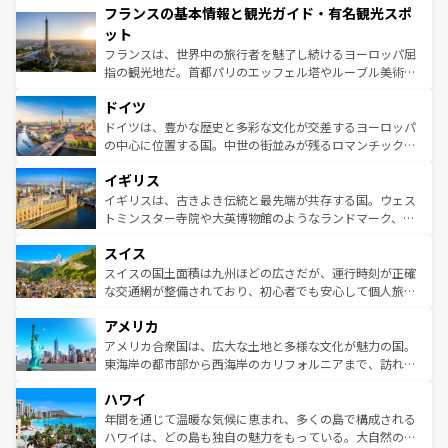
フランスの基本情報と観光ガイド・有名観光スポ
ませてくれるイタリアで、忘れられない旅をしてみよう！
文化が根付くこの国では、情熱的なフラメンコ、熱気あふ
なお、新着のイタリア情報は
コンテンツ一覧
を参照してほ
れる闘牛、そして美味しいタパスが生活の一部となってい
ット
しい。
る。首都マドリードの洗練された雰囲気や、バルセロナの
フランスは、世界中の旅行者を魅了し続けるヨーロッパ屈
アートに溢れた街角から、地方では古代ローマ遺跡や中世
指の観光地だ。首都パリのエッフェル塔やルーブル美術館
の城塞都市、穏やかなビーチリゾートまで多彩な表情を見
といった象徴的なスポットから、田舎町の古風な美しさま
せる。地方によって風土や気候が異なるスペインはその個
ドイツ
で、幅広い魅力が詰まっている。華麗な宮殿、歴史的な大
性で訪れる人を魅了する。 なお、新着のスペイン情報は
コ
聖堂、美しいビーチ、そして豊かな自然が、訪れる者を心
ドイツは、豊かな歴史と多彩な文化が交差するヨーロッパ
ンテンツ一覧
を参照してほしい。
から魅了する。また、フランスは美食の国としても知ら
の中心に位置する国。中世の街並みが残るロマンチック街
れ、フランス料理はユネスコ無形文化遺産にも登録されて
道から、未来を先取りするようなモダンな都市まで多様な
イギリス
いる。シャンパンの発祥地であるランス、プロヴァンスの
顔を持つこの国は、どこを歩いても飽きることがない。ベ
香り高いラベンダー畑など、多彩な楽しみ方が可能だ。さ
ルリンの文化的活気、バイエルン州のアルプスの絶景、そ
イギリスは、古きよき伝統と最先端が共存する国。ウェス
らに、パリ以外の地域にも魅力が溢れており、どの街角に
してライン川沿いのワイン畑といった風景は必見。ビール
トミンスター寺院や大英博物館のようなランドマーク、歴
も豊かな歴史と文化が息づいている。パリ以外の個性あふ
とソーセージを味わいながら地元の人と過ごす楽しい時間
史ある大学都市、美しい丘陵地帯や牧歌的な風景など、エ
れる地方に足を運ぶとそれぞれで全く異なる文化を体験で
スイス
は、お酒好きな人にはぜひ体験してほしい。 なお、新着の
リアごとに異なる魅力がある。また、優雅なアフタヌーン
きるだろう。 なお、新着のフランス情報は
コンテンツ一覧
ドイツ情報は
コンテンツ一覧
を参照してほしい。
ティー、ビール好きにはたまらない英国パブ、サッカー観
スイスの国土面積は九州ほどの広さだが、運行時刻が正確
を参照してほしい。
戦など、本場だからこそできる体験も豊富。イギリスを旅
な交通網が整備されており、初心者でも安心して個人旅行
して楽しみつくそう。 なお、新着のイギリス情報は
コンテ
を楽しめる。日本同様に時刻表どおりの旅が可能だ。中世
アメリカ
ンツ一覧
を参照してほしい。
の建物がそのまま残る町や、スイスならではのユニークな
博物館もあり、アルプス観光だけでなく町歩きも満喫する
アメリカ合衆国は、広大な土地と多様な文化が魅力の国。
ことができる。国民の所得が高いため物価も高いが、旅行
東海岸の都市部から西海岸のカリフォルニアまで、訪れる
者向けの交通パス提供のサービスもあり、うまく活用すれ
場所ごとに異なる風景と体験が待っている。ニューヨーク
ハワイ
ば市内交通費無料で観光を楽しむこともできる。 なお、新
のような巨大都市は、観光、ショッピング、エンターテイ
着のスイス情報は
コンテンツ一覧
を参照してほしい。
ンメントが詰まった刺激的なスポットだ。一方、アメリカ
年間を通じて温暖な気候に恵まれ、多くの島で構成される
西部には大自然が広がり、グランドキャニオンやイエロー
ハワイは、どの島も独自の魅力をもっている。大自然の神