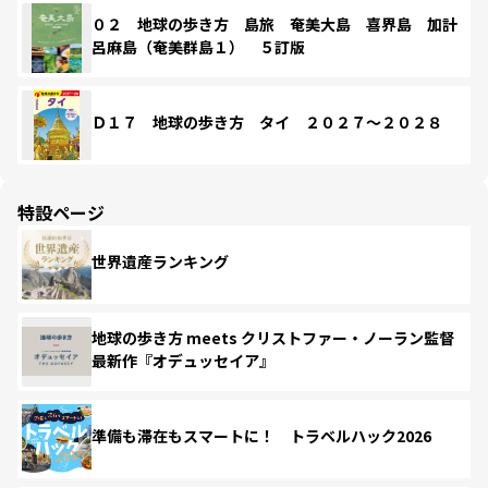
０２ 地球の歩き方 島旅 奄美大島 喜界島 加計
呂麻島（奄美群島１） ５訂版
Ｄ１７ 地球の歩き方 タイ ２０２７～２０２８
特設ページ
世界遺産ランキング
地球の歩き方 meets クリストファー・ノーラン監督
最新作『オデュッセイア』
準備も滞在もスマートに！ トラベルハック2026