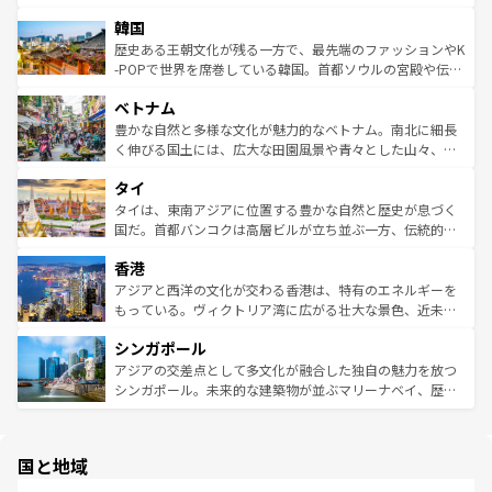
っている。訪れるたびに新しい発見と感動が待っているハ
ービーフなどの食文化も豊かで、美味しいものであふれて
北やノスタルジックな町並みが人気な九份（ジォウフェ
ワイを、存分に味わってほしい。 なお、新着のハワイ情報
韓国
いる。アクティビティも充実しており、サーフィンやダイ
ン）、静ひつな山岳地帯である台湾東部など、都市の喧騒
は
コンテンツ一覧
を参照してほしい。
ビング、ハイキングなど、アウトドア好きにはたまらな
と山間の静けさが共存しており、訪れる人に新しい発見と
歴史ある王朝文化が残る一方で、最先端のファッションやK
い。オーストラリアの多彩な魅力を存分に味わいつくそ
驚きをもたらしてくれる。また、奥深い台湾の食文化も魅
-POPで世界を席巻している韓国。首都ソウルの宮殿や伝統
う。 なお、新着のオーストラリア情報は
コンテンツ一覧
を
力で、夜市などの屋台グルメから高級料理、ヘルシーで美
家屋が並ぶエリアでは韓国の歴史と文化に浸ることがで
参照してほしい。
ベトナム
容にもいいと評判のスイーツなど、バラエティ豊かな料理
き、地方に足を延ばせば四季折々の自然美を楽しむことが
が味わえる。 なお、新着の台湾情報は
コンテンツ一覧
を参
できる。そして、キムチや焼肉、絶品のストリートフード
豊かな自然と多様な文化が魅力的なベトナム。南北に細長
照してほしい。
まで、さまざまな韓国料理が待っている。夜には、韓国な
く伸びる国土には、広大な田園風景や青々とした山々、世
らではのナイトライフも堪能できる。あたたかいホスピタ
界遺産に登録された壮大な自然景観が点在し、都市部では
タイ
リティに包まれながら、韓国の多彩な魅力を心ゆくまで味
急速な発展と共に伝統が息づく。ハノイの古い町並みやホ
わってみてほしい。 なお、新着の韓国情報は
コンテンツ一
ーチミン市のフランス統治時代の建物も、独特の雰囲気を
タイは、東南アジアに位置する豊かな自然と歴史が息づく
覧
を参照してほしい。
醸し出している。また、バラエティの豊かさとおいしさで
国だ。首都バンコクは高層ビルが立ち並ぶ一方、伝統的な
世界中の食通を魅了してやまないベトナム料理も魅力のひ
寺院や市場がいたるところに点在し、古きよき文化と現代
香港
とつ。フォーやバインミー、ベトナムコーヒーなどは、ぜ
の活気が交差している。北部ではチェンマイなどの山岳地
ひ現地で味わいたい。どの地域を訪れてもあたたかい人々
帯で自然と触れ合い、南部ではプーケットやクラビの美し
アジアと西洋の文化が交わる香港は、特有のエネルギーを
が旅行者を迎えてくれるので、きっと忘れられない旅にな
いビーチでリゾート気分を楽しむことができる。タイ料理
もっている。ヴィクトリア湾に広がる壮大な景色、近未来
るはずだ。 なお、新着のベトナム情報は
コンテンツ一覧
を
は世界的に有名で、屋台から高級レストランまで味覚を刺
的なアートスポット、そして歴史と現代が融合した町並
参照してほしい。
シンガポール
激する。気候は一年中温暖で、どの季節にも異なる楽しみ
み、どこを訪れても感動するはず。観光スポットが密集し
が待っている。親しみやすいタイの人々、仏教を中心とし
ており、効率よく見どころを回れるのも魅力。息をのむよ
アジアの交差点として多文化が融合した独自の魅力を放つ
た文化、そして多様な観光資源が、訪れる旅人を魅了し続
うな絶景から文化的な体験まで、香港を存分に楽しみ尽く
シンガポール。未来的な建築物が並ぶマリーナベイ、歴史
ける。 なお、新着のタイ情報は
コンテンツ一覧
を参照して
そう。 なお、新着の香港情報は
コンテンツ一覧
を参照して
と伝統を感じられるエスニックタウン、多数の緑豊かな公
ほしい。
ほしい。
園や自然保護区など、自然が調和した近代的な景観と文化
の多様性あふれるカラフルな町は、どこを歩いても新しい
国と地域
発見がある。さらに、治安のよさや充実した公共交通機関
も、旅行者にとっては魅力的なポイント。グルメも豊富