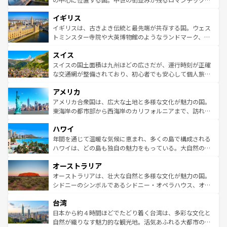
れ、フランス料理はユネスコ無形文化遺産にも登録されて
道から、未来を先取りするようなモダンな都市まで多様な
イギリス
いる。シャンパンの発祥地であるランス、プロヴァンスの
顔を持つこの国は、どこを歩いても飽きることがない。ベ
香り高いラベンダー畑など、多彩な楽しみ方が可能だ。さ
ルリンの文化的活気、バイエルン州のアルプスの絶景、そ
イギリスは、古きよき伝統と最先端が共存する国。ウェス
らに、パリ以外の地域にも魅力が溢れており、どの街角に
してライン川沿いのワイン畑といった風景は必見。ビール
トミンスター寺院や大英博物館のようなランドマーク、歴
も豊かな歴史と文化が息づいている。パリ以外の個性あふ
とソーセージを味わいながら地元の人と過ごす楽しい時間
史ある大学都市、美しい丘陵地帯や牧歌的な風景など、エ
れる地方に足を運ぶとそれぞれで全く異なる文化を体験で
スイス
は、お酒好きな人にはぜひ体験してほしい。 なお、新着の
リアごとに異なる魅力がある。また、優雅なアフタヌーン
きるだろう。 なお、新着のフランス情報は
コンテンツ一覧
ドイツ情報は
コンテンツ一覧
を参照してほしい。
ティー、ビール好きにはたまらない英国パブ、サッカー観
スイスの国土面積は九州ほどの広さだが、運行時刻が正確
を参照してほしい。
戦など、本場だからこそできる体験も豊富。イギリスを旅
な交通網が整備されており、初心者でも安心して個人旅行
して楽しみつくそう。 なお、新着のイギリス情報は
コンテ
を楽しめる。日本同様に時刻表どおりの旅が可能だ。中世
アメリカ
ンツ一覧
を参照してほしい。
の建物がそのまま残る町や、スイスならではのユニークな
博物館もあり、アルプス観光だけでなく町歩きも満喫する
アメリカ合衆国は、広大な土地と多様な文化が魅力の国。
ことができる。国民の所得が高いため物価も高いが、旅行
東海岸の都市部から西海岸のカリフォルニアまで、訪れる
者向けの交通パス提供のサービスもあり、うまく活用すれ
場所ごとに異なる風景と体験が待っている。ニューヨーク
ハワイ
ば市内交通費無料で観光を楽しむこともできる。 なお、新
のような巨大都市は、観光、ショッピング、エンターテイ
着のスイス情報は
コンテンツ一覧
を参照してほしい。
ンメントが詰まった刺激的なスポットだ。一方、アメリカ
年間を通じて温暖な気候に恵まれ、多くの島で構成される
西部には大自然が広がり、グランドキャニオンやイエロー
ハワイは、どの島も独自の魅力をもっている。大自然の神
ストーン国立公園といった絶景が堪能できる。さらに、南
秘を感じたいなら、火山が生み出した壮大な景観を誇るハ
オーストラリア
部のニューオーリンズでは、音楽と美食が融合した独特の
ワイ島は見逃せない。また、定番の観光地といえばオアフ
文化が魅力。旅行者はアメリカの各地域で異なる魅力を楽
島だが、静かな自然を求めるならマウイ島やカウアイ島が
オーストラリアは、壮大な自然と多様な文化が魅力の国。
しみながら、その多様性と豊かな歴史を感じることができ
おすすめ。エメラルドグリーンに輝く海をはじめ、豊かな
シドニーのシンボルであるシドニー・オペラハウス、オー
るだろう。車でのロードトリップや列車の旅も、アメリカ
文化や歴史が息づいている。「アロハスピリット」と呼ば
ストラリア東海岸北部に広がる大サンゴ礁地帯グレートバ
ならではの贅沢な旅のスタイルだ。 なお、新着のアメリカ
台湾
れるおもてなしの心で訪れる人々を迎えてくれるハワイの
リアリーフや大陸中央部にそびえるウルル（エアーズロッ
情報は
コンテンツ一覧
を参照してほしい。
人々、おいしいローカルフードやハワイアンミュージッ
ク）、タスマニアの美しい原生林やケアンズの熱帯雨林な
日本から約４時間ほどでたどり着く台湾は、多彩な文化と
ク、伝統的なフラダンスなど、すべてがハワイの魅力を彩
ど、見どころがたくさん。また、カフェやワイン、オージ
自然が織りなす魅力的な観光地。活気あふれる大都市の台