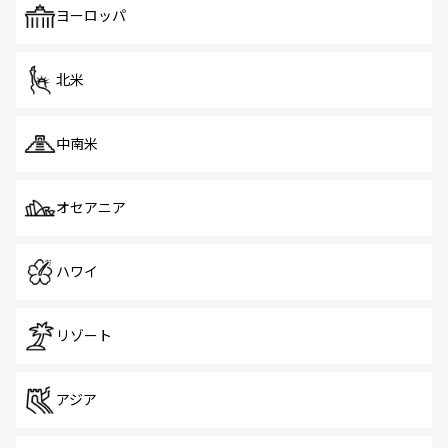
で、ホーカーズは地元の風情を楽しめる外せないスポット
ヨーロッパ
だ。訪れる人を飽きさせないシンガポールで、多様な魅力
を体感しよう。 なお、新着のシンガポール情報は
コンテン
ツ一覧
を参照してほしい。
北米
中南米
オセアニア
ハワイ
リゾート
アジア