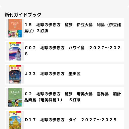
新刊ガイドブック
１５ 地球の歩き方 島旅 伊豆大島 利島（伊豆諸
島①）３訂版
Ｃ０２ 地球の歩き方 ハワイ島 ２０２７～２０２
８
Ｊ３３ 地球の歩き方 墨田区
０２ 地球の歩き方 島旅 奄美大島 喜界島 加計
呂麻島（奄美群島１） ５訂版
Ｄ１７ 地球の歩き方 タイ ２０２７～２０２８