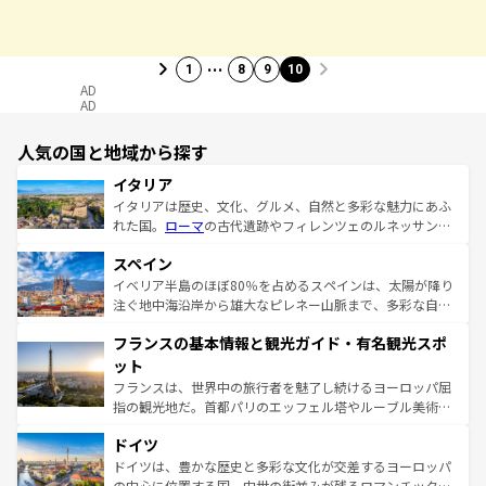
…
1
8
9
10
AD
AD
人気の国と地域から探す
イタリア
イタリアは歴史、文化、グルメ、自然と多彩な魅力にあふ
れた国。
ローマ
の古代遺跡やフィレンツェのルネッサンス
美術、ヴェネツィアの運河など、歴史あるスポットはもち
スペイン
ろん、トスカーナの美しい田園風景やアマルフィ海岸の絶
景など、自然景観も見逃せない。観光の合間には、本場の
イベリア半島のほぼ80％を占めるスペインは、太陽が降り
ピザやパスタなど、絶品のイタリア料理を堪能することも
注ぐ地中海沿岸から雄大なピレネー山脈まで、多彩な自然
できる。朝目覚めてから夜眠るまで、すべての瞬間を楽し
と文化が詰まったヨーロッパ屈指の旅行先だ。多様な地域
フランスの基本情報と観光ガイド・有名観光スポ
ませてくれるイタリアで、忘れられない旅をしてみよう！
文化が根付くこの国では、情熱的なフラメンコ、熱気あふ
なお、新着のイタリア情報は
コンテンツ一覧
を参照してほ
れる闘牛、そして美味しいタパスが生活の一部となってい
ット
しい。
る。首都マドリードの洗練された雰囲気や、バルセロナの
フランスは、世界中の旅行者を魅了し続けるヨーロッパ屈
アートに溢れた街角から、地方では古代ローマ遺跡や中世
指の観光地だ。首都パリのエッフェル塔やルーブル美術館
の城塞都市、穏やかなビーチリゾートまで多彩な表情を見
といった象徴的なスポットから、田舎町の古風な美しさま
せる。地方によって風土や気候が異なるスペインはその個
ドイツ
で、幅広い魅力が詰まっている。華麗な宮殿、歴史的な大
性で訪れる人を魅了する。 なお、新着のスペイン情報は
コ
聖堂、美しいビーチ、そして豊かな自然が、訪れる者を心
ドイツは、豊かな歴史と多彩な文化が交差するヨーロッパ
ンテンツ一覧
を参照してほしい。
から魅了する。また、フランスは美食の国としても知ら
の中心に位置する国。中世の街並みが残るロマンチック街