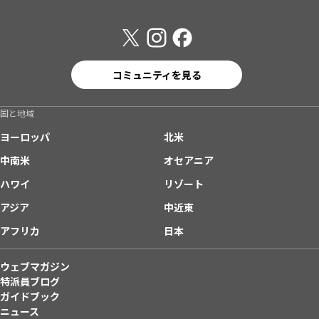
コミュニティを見る
国と地域
ヨーロッパ
北米
中南米
オセアニア
ハワイ
リゾート
アジア
中近東
アフリカ
日本
ウェブマガジン
特派員ブログ
ガイドブック
ニュース