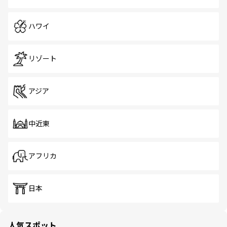
ハワイ
リゾート
アジア
中近東
アフリカ
日本
人気スポット