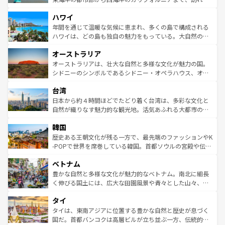
者向けの交通パス提供のサービスもあり、うまく活用すれ
場所ごとに異なる風景と体験が待っている。ニューヨーク
ハワイ
ば市内交通費無料で観光を楽しむこともできる。 なお、新
のような巨大都市は、観光、ショッピング、エンターテイ
着のスイス情報は
コンテンツ一覧
を参照してほしい。
ンメントが詰まった刺激的なスポットだ。一方、アメリカ
年間を通じて温暖な気候に恵まれ、多くの島で構成される
西部には大自然が広がり、グランドキャニオンやイエロー
ハワイは、どの島も独自の魅力をもっている。大自然の神
ストーン国立公園といった絶景が堪能できる。さらに、南
秘を感じたいなら、火山が生み出した壮大な景観を誇るハ
オーストラリア
部のニューオーリンズでは、音楽と美食が融合した独特の
ワイ島は見逃せない。また、定番の観光地といえばオアフ
文化が魅力。旅行者はアメリカの各地域で異なる魅力を楽
島だが、静かな自然を求めるならマウイ島やカウアイ島が
オーストラリアは、壮大な自然と多様な文化が魅力の国。
しみながら、その多様性と豊かな歴史を感じることができ
おすすめ。エメラルドグリーンに輝く海をはじめ、豊かな
シドニーのシンボルであるシドニー・オペラハウス、オー
るだろう。車でのロードトリップや列車の旅も、アメリカ
文化や歴史が息づいている。「アロハスピリット」と呼ば
ストラリア東海岸北部に広がる大サンゴ礁地帯グレートバ
ならではの贅沢な旅のスタイルだ。 なお、新着のアメリカ
台湾
れるおもてなしの心で訪れる人々を迎えてくれるハワイの
リアリーフや大陸中央部にそびえるウルル（エアーズロッ
情報は
コンテンツ一覧
を参照してほしい。
人々、おいしいローカルフードやハワイアンミュージッ
ク）、タスマニアの美しい原生林やケアンズの熱帯雨林な
日本から約４時間ほどでたどり着く台湾は、多彩な文化と
ク、伝統的なフラダンスなど、すべてがハワイの魅力を彩
ど、見どころがたくさん。また、カフェやワイン、オージ
自然が織りなす魅力的な観光地。活気あふれる大都市の台
っている。訪れるたびに新しい発見と感動が待っているハ
ービーフなどの食文化も豊かで、美味しいものであふれて
北やノスタルジックな町並みが人気な九份（ジォウフェ
ワイを、存分に味わってほしい。 なお、新着のハワイ情報
韓国
いる。アクティビティも充実しており、サーフィンやダイ
ン）、静ひつな山岳地帯である台湾東部など、都市の喧騒
は
コンテンツ一覧
を参照してほしい。
ビング、ハイキングなど、アウトドア好きにはたまらな
と山間の静けさが共存しており、訪れる人に新しい発見と
歴史ある王朝文化が残る一方で、最先端のファッションやK
い。オーストラリアの多彩な魅力を存分に味わいつくそ
驚きをもたらしてくれる。また、奥深い台湾の食文化も魅
-POPで世界を席巻している韓国。首都ソウルの宮殿や伝統
う。 なお、新着のオーストラリア情報は
コンテンツ一覧
を
力で、夜市などの屋台グルメから高級料理、ヘルシーで美
家屋が並ぶエリアでは韓国の歴史と文化に浸ることがで
参照してほしい。
ベトナム
容にもいいと評判のスイーツなど、バラエティ豊かな料理
き、地方に足を延ばせば四季折々の自然美を楽しむことが
が味わえる。 なお、新着の台湾情報は
コンテンツ一覧
を参
できる。そして、キムチや焼肉、絶品のストリートフード
豊かな自然と多様な文化が魅力的なベトナム。南北に細長
照してほしい。
まで、さまざまな韓国料理が待っている。夜には、韓国な
く伸びる国土には、広大な田園風景や青々とした山々、世
らではのナイトライフも堪能できる。あたたかいホスピタ
界遺産に登録された壮大な自然景観が点在し、都市部では
タイ
リティに包まれながら、韓国の多彩な魅力を心ゆくまで味
急速な発展と共に伝統が息づく。ハノイの古い町並みやホ
わってみてほしい。 なお、新着の韓国情報は
コンテンツ一
ーチミン市のフランス統治時代の建物も、独特の雰囲気を
タイは、東南アジアに位置する豊かな自然と歴史が息づく
覧
を参照してほしい。
醸し出している。また、バラエティの豊かさとおいしさで
国だ。首都バンコクは高層ビルが立ち並ぶ一方、伝統的な