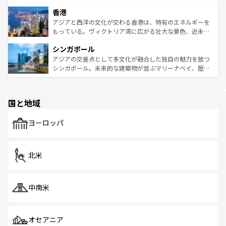
世界中の食通を魅了してやまないベトナム料理も魅力のひ
寺院や市場がいたるところに点在し、古きよき文化と現代
香港
とつ。フォーやバインミー、ベトナムコーヒーなどは、ぜ
の活気が交差している。北部ではチェンマイなどの山岳地
ひ現地で味わいたい。どの地域を訪れてもあたたかい人々
帯で自然と触れ合い、南部ではプーケットやクラビの美し
アジアと西洋の文化が交わる香港は、特有のエネルギーを
が旅行者を迎えてくれるので、きっと忘れられない旅にな
いビーチでリゾート気分を楽しむことができる。タイ料理
もっている。ヴィクトリア湾に広がる壮大な景色、近未来
るはずだ。 なお、新着のベトナム情報は
コンテンツ一覧
を
は世界的に有名で、屋台から高級レストランまで味覚を刺
的なアートスポット、そして歴史と現代が融合した町並
参照してほしい。
シンガポール
激する。気候は一年中温暖で、どの季節にも異なる楽しみ
み、どこを訪れても感動するはず。観光スポットが密集し
が待っている。親しみやすいタイの人々、仏教を中心とし
ており、効率よく見どころを回れるのも魅力。息をのむよ
アジアの交差点として多文化が融合した独自の魅力を放つ
た文化、そして多様な観光資源が、訪れる旅人を魅了し続
うな絶景から文化的な体験まで、香港を存分に楽しみ尽く
シンガポール。未来的な建築物が並ぶマリーナベイ、歴史
ける。 なお、新着のタイ情報は
コンテンツ一覧
を参照して
そう。 なお、新着の香港情報は
コンテンツ一覧
を参照して
と伝統を感じられるエスニックタウン、多数の緑豊かな公
ほしい。
ほしい。
園や自然保護区など、自然が調和した近代的な景観と文化
の多様性あふれるカラフルな町は、どこを歩いても新しい
国と地域
発見がある。さらに、治安のよさや充実した公共交通機関
も、旅行者にとっては魅力的なポイント。グルメも豊富
で、ホーカーズは地元の風情を楽しめる外せないスポット
ヨーロッパ
だ。訪れる人を飽きさせないシンガポールで、多様な魅力
を体感しよう。 なお、新着のシンガポール情報は
コンテン
ツ一覧
を参照してほしい。
北米
中南米
オセアニア