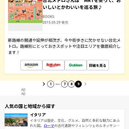
台北メトロさんぽ MRTを使って、お
いしいとかわいいを巡る旅♪
BOOKS
2015.05.29 発売
新路線の開通や延伸が相次ぎ、今や街歩きに欠かせない台北メ
トロ。路線別にとっておきスポットや注目エリアを徹底紹介し
ます！
詳細を見る
…
1
7
8
9
AD
AD
人気の国と地域から探す
イタリア
イタリアは歴史、文化、グルメ、自然と多彩な魅力にあふ
れた国。
ローマ
の古代遺跡やフィレンツェのルネッサンス