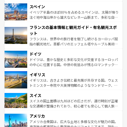
美術、ヴェネツィアの運河など、歴史あるスポットはもち
スペイン
ろん、トスカーナの美しい田園風景やアマルフィ海岸の絶
景など、自然景観も見逃せない。観光の合間には、本場の
イベリア半島のほぼ80％を占めるスペインは、太陽が降り
ピザやパスタなど、絶品のイタリア料理を堪能することも
注ぐ地中海沿岸から雄大なピレネー山脈まで、多彩な自然
できる。朝目覚めてから夜眠るまで、すべての瞬間を楽し
と文化が詰まったヨーロッパ屈指の旅行先だ。多様な地域
フランスの基本情報と観光ガイド・有名観光スポ
ませてくれるイタリアで、忘れられない旅をしてみよう！
文化が根付くこの国では、情熱的なフラメンコ、熱気あふ
なお、新着のイタリア情報は
コンテンツ一覧
を参照してほ
れる闘牛、そして美味しいタパスが生活の一部となってい
ット
しい。
る。首都マドリードの洗練された雰囲気や、バルセロナの
フランスは、世界中の旅行者を魅了し続けるヨーロッパ屈
アートに溢れた街角から、地方では古代ローマ遺跡や中世
指の観光地だ。首都パリのエッフェル塔やルーブル美術館
の城塞都市、穏やかなビーチリゾートまで多彩な表情を見
といった象徴的なスポットから、田舎町の古風な美しさま
せる。地方によって風土や気候が異なるスペインはその個
ドイツ
で、幅広い魅力が詰まっている。華麗な宮殿、歴史的な大
性で訪れる人を魅了する。 なお、新着のスペイン情報は
コ
聖堂、美しいビーチ、そして豊かな自然が、訪れる者を心
ドイツは、豊かな歴史と多彩な文化が交差するヨーロッパ
ンテンツ一覧
を参照してほしい。
から魅了する。また、フランスは美食の国としても知ら
の中心に位置する国。中世の街並みが残るロマンチック街
れ、フランス料理はユネスコ無形文化遺産にも登録されて
道から、未来を先取りするようなモダンな都市まで多様な
イギリス
いる。シャンパンの発祥地であるランス、プロヴァンスの
顔を持つこの国は、どこを歩いても飽きることがない。ベ
香り高いラベンダー畑など、多彩な楽しみ方が可能だ。さ
ルリンの文化的活気、バイエルン州のアルプスの絶景、そ
イギリスは、古きよき伝統と最先端が共存する国。ウェス
らに、パリ以外の地域にも魅力が溢れており、どの街角に
してライン川沿いのワイン畑といった風景は必見。ビール
トミンスター寺院や大英博物館のようなランドマーク、歴
も豊かな歴史と文化が息づいている。パリ以外の個性あふ
とソーセージを味わいながら地元の人と過ごす楽しい時間
史ある大学都市、美しい丘陵地帯や牧歌的な風景など、エ
れる地方に足を運ぶとそれぞれで全く異なる文化を体験で
スイス
は、お酒好きな人にはぜひ体験してほしい。 なお、新着の
リアごとに異なる魅力がある。また、優雅なアフタヌーン
きるだろう。 なお、新着のフランス情報は
コンテンツ一覧
ドイツ情報は
コンテンツ一覧
を参照してほしい。
ティー、ビール好きにはたまらない英国パブ、サッカー観
スイスの国土面積は九州ほどの広さだが、運行時刻が正確
を参照してほしい。
戦など、本場だからこそできる体験も豊富。イギリスを旅
な交通網が整備されており、初心者でも安心して個人旅行
して楽しみつくそう。 なお、新着のイギリス情報は
コンテ
を楽しめる。日本同様に時刻表どおりの旅が可能だ。中世
アメリカ
ンツ一覧
を参照してほしい。
の建物がそのまま残る町や、スイスならではのユニークな
博物館もあり、アルプス観光だけでなく町歩きも満喫する
アメリカ合衆国は、広大な土地と多様な文化が魅力の国。
ことができる。国民の所得が高いため物価も高いが、旅行
東海岸の都市部から西海岸のカリフォルニアまで、訪れる