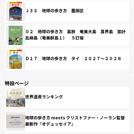
Ｊ３３ 地球の歩き方 墨田区
０２ 地球の歩き方 島旅 奄美大島 喜界島 加計
呂麻島（奄美群島１） ５訂版
Ｄ１７ 地球の歩き方 タイ ２０２７～２０２８
特設ページ
世界遺産ランキング
地球の歩き方 meets クリストファー・ノーラン監督
最新作『オデュッセイア』