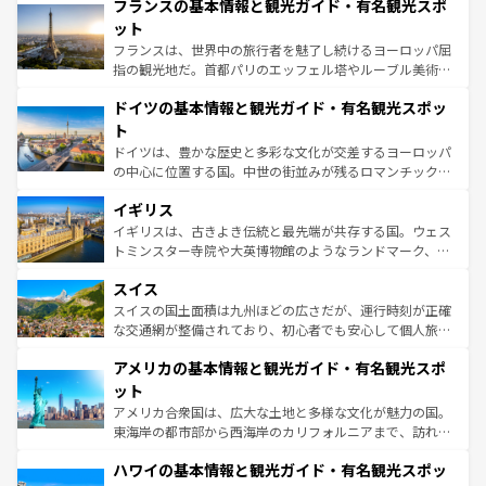
なお、新着のイタリア情報は
コンテンツ一覧
を参照してほ
フランスの基本情報と観光ガイド・有名観光スポ
文化が根付くこの国では、情熱的なフラメンコ、熱気あふ
しい。
れる闘牛、そして美味しいタパスが生活の一部となってい
ット
る。首都マドリードの洗練された雰囲気や、バルセロナの
フランスは、世界中の旅行者を魅了し続けるヨーロッパ屈
アートに溢れた街角から、地方では古代ローマ遺跡や中世
指の観光地だ。首都パリのエッフェル塔やルーブル美術館
の城塞都市、穏やかなビーチリゾートまで多彩な表情を見
といった象徴的なスポットから、田舎町の古風な美しさま
せる。地方によって風土や気候が異なるスペインはその個
ドイツの基本情報と観光ガイド・有名観光スポッ
で、幅広い魅力が詰まっている。華麗な宮殿、歴史的な大
性で訪れる人を魅了する。 なお、新着のスペイン情報は
コ
聖堂、美しいビーチ、そして豊かな自然が、訪れる者を心
ト
ンテンツ一覧
を参照してほしい。
から魅了する。また、フランスは美食の国としても知ら
ドイツは、豊かな歴史と多彩な文化が交差するヨーロッパ
れ、フランス料理はユネスコ無形文化遺産にも登録されて
の中心に位置する国。中世の街並みが残るロマンチック街
いる。シャンパンの発祥地であるランス、プロヴァンスの
道から、未来を先取りするようなモダンな都市まで多様な
香り高いラベンダー畑など、多彩な楽しみ方が可能だ。さ
イギリス
顔を持つこの国は、どこを歩いても飽きることがない。ベ
らに、パリ以外の地域にも魅力が溢れており、どの街角に
ルリンの文化的活気、バイエルン州のアルプスの絶景、そ
イギリスは、古きよき伝統と最先端が共存する国。ウェス
も豊かな歴史と文化が息づいている。パリ以外の個性あふ
してライン川沿いのワイン畑といった風景は必見。ビール
トミンスター寺院や大英博物館のようなランドマーク、歴
れる地方に足を運ぶとそれぞれで全く異なる文化を体験で
とソーセージを味わいながら地元の人と過ごす楽しい時間
史ある大学都市、美しい丘陵地帯や牧歌的な風景など、エ
きるだろう。 なお、新着のフランス情報は
コンテンツ一覧
スイス
は、お酒好きな人にはぜひ体験してほしい。 なお、新着の
リアごとに異なる魅力がある。また、優雅なアフタヌーン
を参照してほしい。
ドイツ情報は
コンテンツ一覧
を参照してほしい。
ティー、ビール好きにはたまらない英国パブ、サッカー観
スイスの国土面積は九州ほどの広さだが、運行時刻が正確
戦など、本場だからこそできる体験も豊富。イギリスを旅
な交通網が整備されており、初心者でも安心して個人旅行
して楽しみつくそう。 なお、新着のイギリス情報は
コンテ
を楽しめる。日本同様に時刻表どおりの旅が可能だ。中世
アメリカの基本情報と観光ガイド・有名観光スポ
ンツ一覧
を参照してほしい。
の建物がそのまま残る町や、スイスならではのユニークな
博物館もあり、アルプス観光だけでなく町歩きも満喫する
ット
ことができる。国民の所得が高いため物価も高いが、旅行
アメリカ合衆国は、広大な土地と多様な文化が魅力の国。
者向けの交通パス提供のサービスもあり、うまく活用すれ
東海岸の都市部から西海岸のカリフォルニアまで、訪れる
ば市内交通費無料で観光を楽しむこともできる。 なお、新
場所ごとに異なる風景と体験が待っている。ニューヨーク
着のスイス情報は
コンテンツ一覧
を参照してほしい。
ハワイの基本情報と観光ガイド・有名観光スポッ
のような巨大都市は、観光、ショッピング、エンターテイ