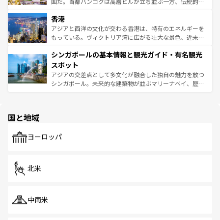
醸し出している。また、バラエティの豊かさとおいしさで
国だ。首都バンコクは高層ビルが立ち並ぶ一方、伝統的な
世界中の食通を魅了してやまないベトナム料理も魅力のひ
寺院や市場がいたるところに点在し、古きよき文化と現代
香港
とつ。フォーやバインミー、ベトナムコーヒーなどは、ぜ
の活気が交差している。北部ではチェンマイなどの山岳地
ひ現地で味わいたい。どの地域を訪れてもあたたかい人々
帯で自然と触れ合い、南部ではプーケットやクラビの美し
アジアと西洋の文化が交わる香港は、特有のエネルギーを
が旅行者を迎えてくれるので、きっと忘れられない旅にな
いビーチでリゾート気分を楽しむことができる。タイ料理
もっている。ヴィクトリア湾に広がる壮大な景色、近未来
るはずだ。 なお、新着のベトナム情報は
コンテンツ一覧
を
は世界的に有名で、屋台から高級レストランまで味覚を刺
的なアートスポット、そして歴史と現代が融合した町並
参照してほしい。
シンガポールの基本情報と観光ガイド・有名観光
激する。気候は一年中温暖で、どの季節にも異なる楽しみ
み、どこを訪れても感動するはず。観光スポットが密集し
が待っている。親しみやすいタイの人々、仏教を中心とし
ており、効率よく見どころを回れるのも魅力。息をのむよ
スポット
た文化、そして多様な観光資源が、訪れる旅人を魅了し続
うな絶景から文化的な体験まで、香港を存分に楽しみ尽く
アジアの交差点として多文化が融合した独自の魅力を放つ
ける。 なお、新着のタイ情報は
コンテンツ一覧
を参照して
そう。 なお、新着の香港情報は
コンテンツ一覧
を参照して
シンガポール。未来的な建築物が並ぶマリーナベイ、歴史
ほしい。
ほしい。
と伝統を感じられるエスニックタウン、多数の緑豊かな公
園や自然保護区など、自然が調和した近代的な景観と文化
の多様性あふれるカラフルな町は、どこを歩いても新しい
国と地域
発見がある。さらに、治安のよさや充実した公共交通機関
も、旅行者にとっては魅力的なポイント。グルメも豊富
で、ホーカーズは地元の風情を楽しめる外せないスポット
ヨーロッパ
だ。訪れる人を飽きさせないシンガポールで、多様な魅力
を体感しよう。 なお、新着のシンガポール情報は
コンテン
ツ一覧
を参照してほしい。
北米
中南米