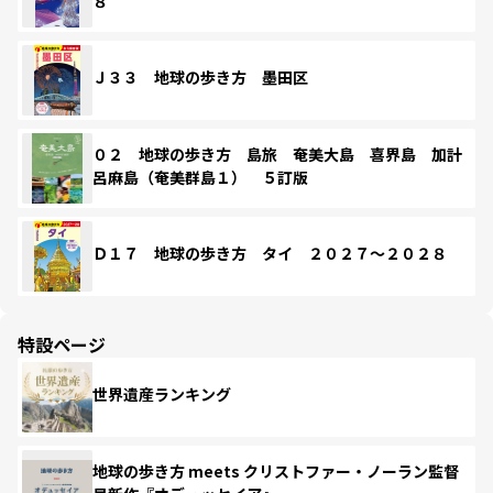
８
Ｊ３３ 地球の歩き方 墨田区
０２ 地球の歩き方 島旅 奄美大島 喜界島 加計
呂麻島（奄美群島１） ５訂版
Ｄ１７ 地球の歩き方 タイ ２０２７～２０２８
特設ページ
世界遺産ランキング
地球の歩き方 meets クリストファー・ノーラン監督