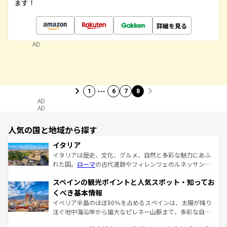
ます！
詳細を見る
AD
…
1
6
7
8
AD
AD
人気の国と地域から探す
イタリア
イタリアは歴史、文化、グルメ、自然と多彩な魅力にあふ
れた国。
ローマ
の古代遺跡やフィレンツェのルネッサンス
美術、ヴェネツィアの運河など、歴史あるスポットはもち
スペインの観光ポイントと人気スポット・知ってお
ろん、トスカーナの美しい田園風景やアマルフィ海岸の絶
景など、自然景観も見逃せない。観光の合間には、本場の
くべき基本情報
ピザやパスタなど、絶品のイタリア料理を堪能することも
イベリア半島のほぼ80％を占めるスペインは、太陽が降り
できる。朝目覚めてから夜眠るまで、すべての瞬間を楽し
注ぐ地中海沿岸から雄大なピレネー山脈まで、多彩な自然
ませてくれるイタリアで、忘れられない旅をしてみよう！
と文化が詰まったヨーロッパ屈指の旅行先だ。多様な地域