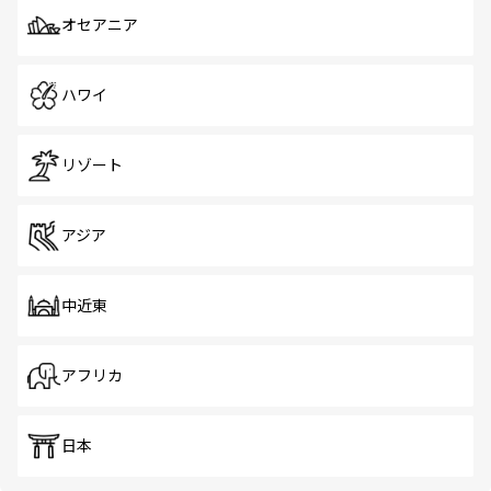
オセアニア
ハワイ
リゾート
アジア
中近東
アフリカ
日本