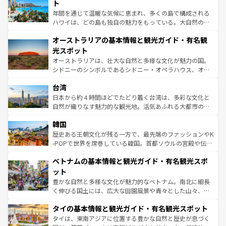
ンメントが詰まった刺激的なスポットだ。一方、アメリカ
ト
西部には大自然が広がり、グランドキャニオンやイエロー
年間を通じて温暖な気候に恵まれ、多くの島で構成される
ストーン国立公園といった絶景が堪能できる。さらに、南
ハワイは、どの島も独自の魅力をもっている。大自然の神
部のニューオーリンズでは、音楽と美食が融合した独特の
秘を感じたいなら、火山が生み出した壮大な景観を誇るハ
文化が魅力。旅行者はアメリカの各地域で異なる魅力を楽
オーストラリアの基本情報と観光ガイド・有名観
ワイ島は見逃せない。また、定番の観光地といえばオアフ
しみながら、その多様性と豊かな歴史を感じることができ
島だが、静かな自然を求めるならマウイ島やカウアイ島が
光スポット
るだろう。車でのロードトリップや列車の旅も、アメリカ
おすすめ。エメラルドグリーンに輝く海をはじめ、豊かな
オーストラリアは、壮大な自然と多様な文化が魅力の国。
ならではの贅沢な旅のスタイルだ。 なお、新着のアメリカ
文化や歴史が息づいている。「アロハスピリット」と呼ば
シドニーのシンボルであるシドニー・オペラハウス、オー
情報は
コンテンツ一覧
を参照してほしい。
れるおもてなしの心で訪れる人々を迎えてくれるハワイの
ストラリア東海岸北部に広がる大サンゴ礁地帯グレートバ
人々、おいしいローカルフードやハワイアンミュージッ
台湾
リアリーフや大陸中央部にそびえるウルル（エアーズロッ
ク、伝統的なフラダンスなど、すべてがハワイの魅力を彩
ク）、タスマニアの美しい原生林やケアンズの熱帯雨林な
日本から約４時間ほどでたどり着く台湾は、多彩な文化と
っている。訪れるたびに新しい発見と感動が待っているハ
ど、見どころがたくさん。また、カフェやワイン、オージ
自然が織りなす魅力的な観光地。活気あふれる大都市の台
ワイを、存分に味わってほしい。 なお、新着のハワイ情報
ービーフなどの食文化も豊かで、美味しいものであふれて
北やノスタルジックな町並みが人気な九份（ジォウフェ
は
コンテンツ一覧
を参照してほしい。
韓国
いる。アクティビティも充実しており、サーフィンやダイ
ン）、静ひつな山岳地帯である台湾東部など、都市の喧騒
ビング、ハイキングなど、アウトドア好きにはたまらな
と山間の静けさが共存しており、訪れる人に新しい発見と
歴史ある王朝文化が残る一方で、最先端のファッションやK
い。オーストラリアの多彩な魅力を存分に味わいつくそ
驚きをもたらしてくれる。また、奥深い台湾の食文化も魅
-POPで世界を席巻している韓国。首都ソウルの宮殿や伝統
う。 なお、新着のオーストラリア情報は
コンテンツ一覧
を
力で、夜市などの屋台グルメから高級料理、ヘルシーで美
家屋が並ぶエリアでは韓国の歴史と文化に浸ることがで
参照してほしい。
ベトナムの基本情報と観光ガイド・有名観光スポ
容にもいいと評判のスイーツなど、バラエティ豊かな料理
き、地方に足を延ばせば四季折々の自然美を楽しむことが
が味わえる。 なお、新着の台湾情報は
コンテンツ一覧
を参
できる。そして、キムチや焼肉、絶品のストリートフード
ット
照してほしい。
まで、さまざまな韓国料理が待っている。夜には、韓国な
豊かな自然と多様な文化が魅力的なベトナム。南北に細長
らではのナイトライフも堪能できる。あたたかいホスピタ
く伸びる国土には、広大な田園風景や青々とした山々、世
リティに包まれながら、韓国の多彩な魅力を心ゆくまで味
界遺産に登録された壮大な自然景観が点在し、都市部では
わってみてほしい。 なお、新着の韓国情報は
コンテンツ一
タイの基本情報と観光ガイド・有名観光スポット
急速な発展と共に伝統が息づく。ハノイの古い町並みやホ
覧
を参照してほしい。
ーチミン市のフランス統治時代の建物も、独特の雰囲気を
タイは、東南アジアに位置する豊かな自然と歴史が息づく