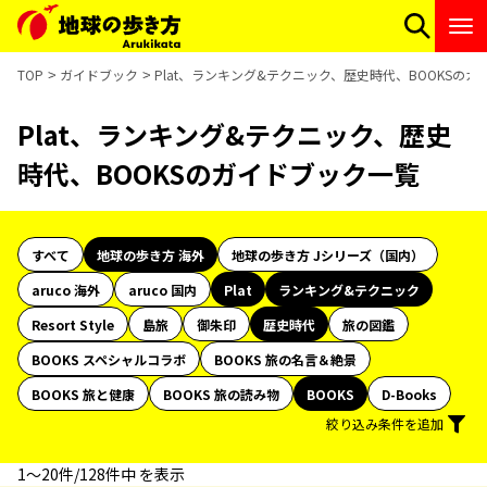
TOP
ガイドブック
Plat、ランキング&テクニック、歴史時代、BOOKSの
Plat、ランキング&テクニック、歴史
時代、BOOKSのガイドブック一覧
すべて
地球の歩き方 海外
地球の歩き方 Jシリーズ（国内）
aruco 海外
aruco 国内
Plat
ランキング&テクニック
Resort Style
島旅
御朱印
歴史時代
旅の図鑑
BOOKS スペシャルコラボ
BOOKS 旅の名言＆絶景
BOOKS 旅と健康
BOOKS 旅の読み物
BOOKS
D-Books
絞り込み条件を追加
1〜20件/128件中 を表示