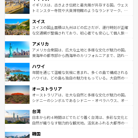
香り高いラベンダー畑など、多彩な楽しみ方が可能だ。さ
ルリンの文化的活気、バイエルン州のアルプスの絶景、そ
イギリスは、古きよき伝統と最先端が共存する国。ウェス
らに、パリ以外の地域にも魅力が溢れており、どの街角に
してライン川沿いのワイン畑といった風景は必見。ビール
トミンスター寺院や大英博物館のようなランドマーク、歴
も豊かな歴史と文化が息づいている。パリ以外の個性あふ
とソーセージを味わいながら地元の人と過ごす楽しい時間
史ある大学都市、美しい丘陵地帯や牧歌的な風景など、エ
れる地方に足を運ぶとそれぞれで全く異なる文化を体験で
スイス
は、お酒好きな人にはぜひ体験してほしい。 なお、新着の
リアごとに異なる魅力がある。また、優雅なアフタヌーン
きるだろう。 なお、新着のフランス情報は
コンテンツ一覧
ドイツ情報は
コンテンツ一覧
を参照してほしい。
ティー、ビール好きにはたまらない英国パブ、サッカー観
スイスの国土面積は九州ほどの広さだが、運行時刻が正確
を参照してほしい。
戦など、本場だからこそできる体験も豊富。イギリスを旅
な交通網が整備されており、初心者でも安心して個人旅行
して楽しみつくそう。 なお、新着のイギリス情報は
コンテ
を楽しめる。日本同様に時刻表どおりの旅が可能だ。中世
アメリカ
ンツ一覧
を参照してほしい。
の建物がそのまま残る町や、スイスならではのユニークな
博物館もあり、アルプス観光だけでなく町歩きも満喫する
アメリカ合衆国は、広大な土地と多様な文化が魅力の国。
ことができる。国民の所得が高いため物価も高いが、旅行
東海岸の都市部から西海岸のカリフォルニアまで、訪れる
者向けの交通パス提供のサービスもあり、うまく活用すれ
場所ごとに異なる風景と体験が待っている。ニューヨーク
ハワイ
ば市内交通費無料で観光を楽しむこともできる。 なお、新
のような巨大都市は、観光、ショッピング、エンターテイ
着のスイス情報は
コンテンツ一覧
を参照してほしい。
ンメントが詰まった刺激的なスポットだ。一方、アメリカ
年間を通じて温暖な気候に恵まれ、多くの島で構成される
西部には大自然が広がり、グランドキャニオンやイエロー
ハワイは、どの島も独自の魅力をもっている。大自然の神
ストーン国立公園といった絶景が堪能できる。さらに、南
秘を感じたいなら、火山が生み出した壮大な景観を誇るハ
オーストラリア
部のニューオーリンズでは、音楽と美食が融合した独特の
ワイ島は見逃せない。また、定番の観光地といえばオアフ
文化が魅力。旅行者はアメリカの各地域で異なる魅力を楽
島だが、静かな自然を求めるならマウイ島やカウアイ島が
オーストラリアは、壮大な自然と多様な文化が魅力の国。
しみながら、その多様性と豊かな歴史を感じることができ
おすすめ。エメラルドグリーンに輝く海をはじめ、豊かな
シドニーのシンボルであるシドニー・オペラハウス、オー
るだろう。車でのロードトリップや列車の旅も、アメリカ
文化や歴史が息づいている。「アロハスピリット」と呼ば
ストラリア東海岸北部に広がる大サンゴ礁地帯グレートバ
ならではの贅沢な旅のスタイルだ。 なお、新着のアメリカ
台湾
れるおもてなしの心で訪れる人々を迎えてくれるハワイの
リアリーフや大陸中央部にそびえるウルル（エアーズロッ
情報は
コンテンツ一覧
を参照してほしい。
人々、おいしいローカルフードやハワイアンミュージッ
ク）、タスマニアの美しい原生林やケアンズの熱帯雨林な
日本から約４時間ほどでたどり着く台湾は、多彩な文化と
ク、伝統的なフラダンスなど、すべてがハワイの魅力を彩
ど、見どころがたくさん。また、カフェやワイン、オージ
自然が織りなす魅力的な観光地。活気あふれる大都市の台
っている。訪れるたびに新しい発見と感動が待っているハ
ービーフなどの食文化も豊かで、美味しいものであふれて
北やノスタルジックな町並みが人気な九份（ジォウフェ
ワイを、存分に味わってほしい。 なお、新着のハワイ情報
韓国
いる。アクティビティも充実しており、サーフィンやダイ
ン）、静ひつな山岳地帯である台湾東部など、都市の喧騒