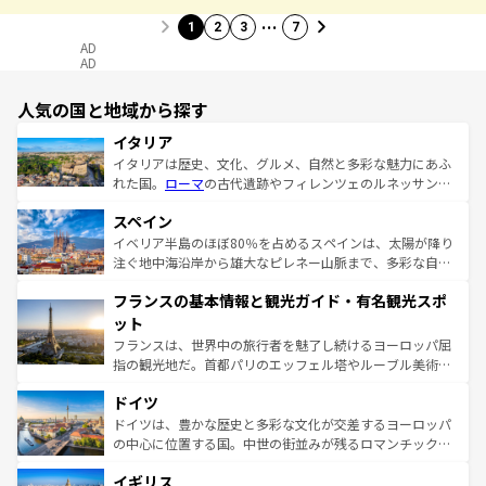
…
1
2
3
7
AD
AD
人気の国と地域から探す
イタリア
イタリアは歴史、文化、グルメ、自然と多彩な魅力にあふ
れた国。
ローマ
の古代遺跡やフィレンツェのルネッサンス
美術、ヴェネツィアの運河など、歴史あるスポットはもち
スペイン
ろん、トスカーナの美しい田園風景やアマルフィ海岸の絶
景など、自然景観も見逃せない。観光の合間には、本場の
イベリア半島のほぼ80％を占めるスペインは、太陽が降り
ピザやパスタなど、絶品のイタリア料理を堪能することも
注ぐ地中海沿岸から雄大なピレネー山脈まで、多彩な自然
できる。朝目覚めてから夜眠るまで、すべての瞬間を楽し
と文化が詰まったヨーロッパ屈指の旅行先だ。多様な地域
フランスの基本情報と観光ガイド・有名観光スポ
ませてくれるイタリアで、忘れられない旅をしてみよう！
文化が根付くこの国では、情熱的なフラメンコ、熱気あふ
なお、新着のイタリア情報は
コンテンツ一覧
を参照してほ
れる闘牛、そして美味しいタパスが生活の一部となってい
ット
しい。
る。首都マドリードの洗練された雰囲気や、バルセロナの
フランスは、世界中の旅行者を魅了し続けるヨーロッパ屈
アートに溢れた街角から、地方では古代ローマ遺跡や中世
指の観光地だ。首都パリのエッフェル塔やルーブル美術館
の城塞都市、穏やかなビーチリゾートまで多彩な表情を見
といった象徴的なスポットから、田舎町の古風な美しさま
せる。地方によって風土や気候が異なるスペインはその個
ドイツ
で、幅広い魅力が詰まっている。華麗な宮殿、歴史的な大
性で訪れる人を魅了する。 なお、新着のスペイン情報は
コ
聖堂、美しいビーチ、そして豊かな自然が、訪れる者を心
ドイツは、豊かな歴史と多彩な文化が交差するヨーロッパ
ンテンツ一覧
を参照してほしい。
から魅了する。また、フランスは美食の国としても知ら
の中心に位置する国。中世の街並みが残るロマンチック街
れ、フランス料理はユネスコ無形文化遺産にも登録されて
道から、未来を先取りするようなモダンな都市まで多様な
イギリス
いる。シャンパンの発祥地であるランス、プロヴァンスの
顔を持つこの国は、どこを歩いても飽きることがない。ベ