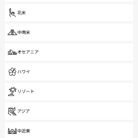
を体感しよう。 なお、新着のシンガポール情報は
コンテン
ツ一覧
を参照してほしい。
北米
中南米
オセアニア
ハワイ
リゾート
アジア
中近東