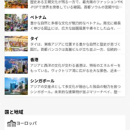
は
コンテンツ一覧
を参照してほしい。
ビング、ハイキングなど、アウトドア好きにはたまらな
と山間の静けさが共存しており、訪れる人に新しい発見と
歴史ある王朝文化が残る一方で、最先端のファッションやK
い。オーストラリアの多彩な魅力を存分に味わいつくそ
驚きをもたらしてくれる。また、奥深い台湾の食文化も魅
-POPで世界を席巻している韓国。首都ソウルの宮殿や伝統
う。 なお、新着のオーストラリア情報は
コンテンツ一覧
を
力で、夜市などの屋台グルメから高級料理、ヘルシーで美
家屋が並ぶエリアでは韓国の歴史と文化に浸ることがで
参照してほしい。
ベトナム
容にもいいと評判のスイーツなど、バラエティ豊かな料理
き、地方に足を延ばせば四季折々の自然美を楽しむことが
が味わえる。 なお、新着の台湾情報は
コンテンツ一覧
を参
できる。そして、キムチや焼肉、絶品のストリートフード
豊かな自然と多様な文化が魅力的なベトナム。南北に細長
照してほしい。
まで、さまざまな韓国料理が待っている。夜には、韓国な
く伸びる国土には、広大な田園風景や青々とした山々、世
らではのナイトライフも堪能できる。あたたかいホスピタ
界遺産に登録された壮大な自然景観が点在し、都市部では
タイ
リティに包まれながら、韓国の多彩な魅力を心ゆくまで味
急速な発展と共に伝統が息づく。ハノイの古い町並みやホ
わってみてほしい。 なお、新着の韓国情報は
コンテンツ一
ーチミン市のフランス統治時代の建物も、独特の雰囲気を
タイは、東南アジアに位置する豊かな自然と歴史が息づく
覧
を参照してほしい。
醸し出している。また、バラエティの豊かさとおいしさで
国だ。首都バンコクは高層ビルが立ち並ぶ一方、伝統的な
世界中の食通を魅了してやまないベトナム料理も魅力のひ
寺院や市場がいたるところに点在し、古きよき文化と現代
香港
とつ。フォーやバインミー、ベトナムコーヒーなどは、ぜ
の活気が交差している。北部ではチェンマイなどの山岳地
ひ現地で味わいたい。どの地域を訪れてもあたたかい人々
帯で自然と触れ合い、南部ではプーケットやクラビの美し
アジアと西洋の文化が交わる香港は、特有のエネルギーを
が旅行者を迎えてくれるので、きっと忘れられない旅にな
いビーチでリゾート気分を楽しむことができる。タイ料理
もっている。ヴィクトリア湾に広がる壮大な景色、近未来
るはずだ。 なお、新着のベトナム情報は
コンテンツ一覧
を
は世界的に有名で、屋台から高級レストランまで味覚を刺
的なアートスポット、そして歴史と現代が融合した町並
参照してほしい。
シンガポール
激する。気候は一年中温暖で、どの季節にも異なる楽しみ
み、どこを訪れても感動するはず。観光スポットが密集し
が待っている。親しみやすいタイの人々、仏教を中心とし
ており、効率よく見どころを回れるのも魅力。息をのむよ
アジアの交差点として多文化が融合した独自の魅力を放つ
た文化、そして多様な観光資源が、訪れる旅人を魅了し続
うな絶景から文化的な体験まで、香港を存分に楽しみ尽く
シンガポール。未来的な建築物が並ぶマリーナベイ、歴史
ける。 なお、新着のタイ情報は
コンテンツ一覧
を参照して
そう。 なお、新着の香港情報は
コンテンツ一覧
を参照して
と伝統を感じられるエスニックタウン、多数の緑豊かな公
ほしい。
ほしい。
園や自然保護区など、自然が調和した近代的な景観と文化
の多様性あふれるカラフルな町は、どこを歩いても新しい
国と地域
発見がある。さらに、治安のよさや充実した公共交通機関
も、旅行者にとっては魅力的なポイント。グルメも豊富
で、ホーカーズは地元の風情を楽しめる外せないスポット
ヨーロッパ
だ。訪れる人を飽きさせないシンガポールで、多様な魅力