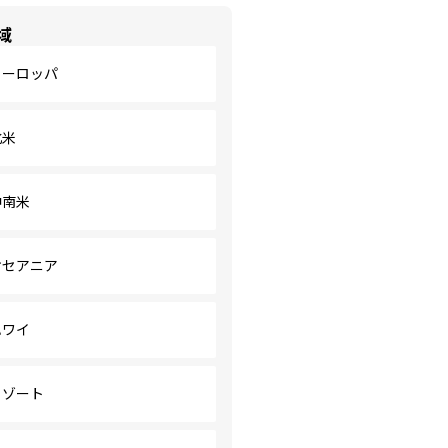
域
ヨーロッパ
北米
中南米
オセアニア
ハワイ
リゾート