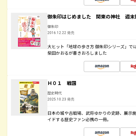
御朱印はじめました 関東の神社 週末
御朱印
2016.12.22 発売
大ヒット「地球の歩き方 御朱印シリーズ」で
柴田かおるが書きおろしました
Ｈ０１ 戦国
歴史時代
2025.10.23 発売
日本の城や古戦場、武将ゆかりの史跡、展示
イドする歴史ファン必携の一冊。