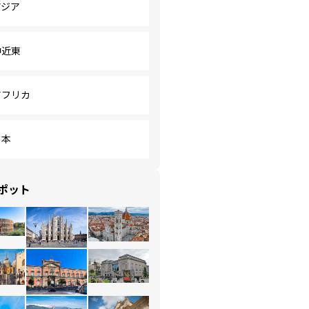
アジア
中近東
アフリカ
日本
ポット