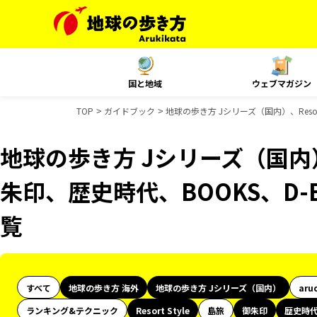
国と地域
ウェブマガジン
TOP
ガイドブック
地球の歩き方 Jシリーズ（国内）、Resor
地球の歩き方 Jシリーズ（国内）、R
朱印、歴史時代、BOOKS、D-
覧
すべて
地球の歩き方 海外
地球の歩き方 Jシリーズ（国内）
aru
ランキング&テクニック
Resort Style
島旅
御朱印
歴史時