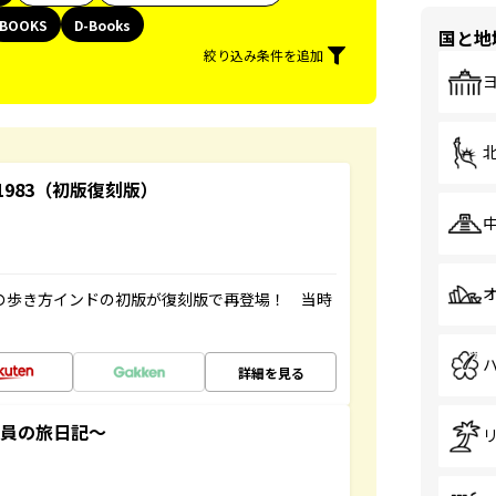
BOOKS
D-Books
国と地
絞り込み条件を追加
-1983（初版復刻版）
球の歩き方インドの初版が復刻版で再登場！ 当時
詳細を見る
社員の旅日記～