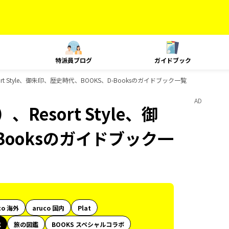
特派員ブログ
ガイドブック
t Style、御朱印、歴史時代、BOOKS、D-Booksのガイドブック一覧
AD
esort Style、御
Booksのガイドブック一
co 海外
aruco 国内
Plat
代
旅の図鑑
BOOKS スペシャルコラボ