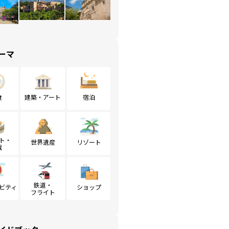
ーマ
食
建築・アート
宿泊
ト・
世界遺産
リゾート
戦
鉄道・
ビティ
ショップ
フライト