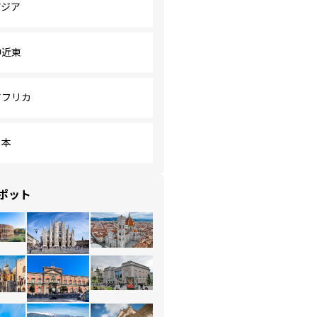
アジア
中近東
アフリカ
日本
ポット