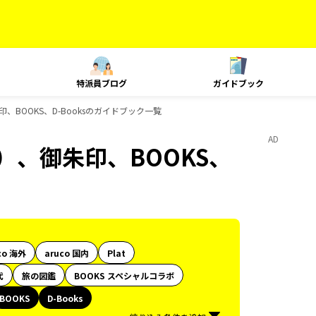
特派員ブログ
ガイドブック
、BOOKS、D-Booksのガイドブック一覧
AD
）、御朱印、BOOKS、
co 海外
aruco 国内
Plat
代
旅の図鑑
BOOKS スペシャルコラボ
BOOKS
D-Books