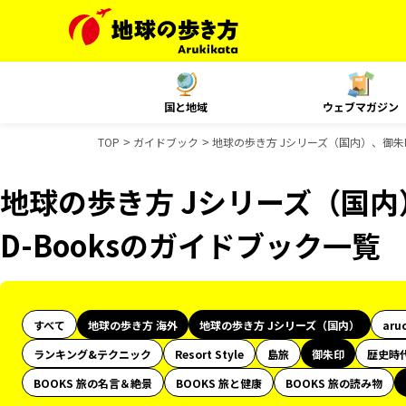
国と地域
ウェブマガジン
TOP
ガイドブック
地球の歩き方 Jシリーズ（国内）、御朱印
地球の歩き方 Jシリーズ（国内
D-Booksのガイドブック一覧
すべて
地球の歩き方 海外
地球の歩き方 Jシリーズ（国内）
aru
ランキング&テクニック
Resort Style
島旅
御朱印
歴史時
BOOKS 旅の名言＆絶景
BOOKS 旅と健康
BOOKS 旅の読み物