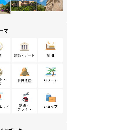
ーマ
食
建築・アート
宿泊
ト・
世界遺産
リゾート
戦
鉄道・
ビティ
ショップ
フライト