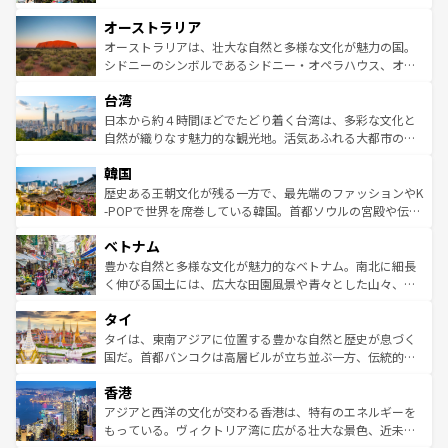
ストーン国立公園といった絶景が堪能できる。さらに、南
秘を感じたいなら、火山が生み出した壮大な景観を誇るハ
オーストラリア
部のニューオーリンズでは、音楽と美食が融合した独特の
ワイ島は見逃せない。また、定番の観光地といえばオアフ
文化が魅力。旅行者はアメリカの各地域で異なる魅力を楽
島だが、静かな自然を求めるならマウイ島やカウアイ島が
オーストラリアは、壮大な自然と多様な文化が魅力の国。
しみながら、その多様性と豊かな歴史を感じることができ
おすすめ。エメラルドグリーンに輝く海をはじめ、豊かな
シドニーのシンボルであるシドニー・オペラハウス、オー
るだろう。車でのロードトリップや列車の旅も、アメリカ
文化や歴史が息づいている。「アロハスピリット」と呼ば
ストラリア東海岸北部に広がる大サンゴ礁地帯グレートバ
ならではの贅沢な旅のスタイルだ。 なお、新着のアメリカ
台湾
れるおもてなしの心で訪れる人々を迎えてくれるハワイの
リアリーフや大陸中央部にそびえるウルル（エアーズロッ
情報は
コンテンツ一覧
を参照してほしい。
人々、おいしいローカルフードやハワイアンミュージッ
ク）、タスマニアの美しい原生林やケアンズの熱帯雨林な
日本から約４時間ほどでたどり着く台湾は、多彩な文化と
ク、伝統的なフラダンスなど、すべてがハワイの魅力を彩
ど、見どころがたくさん。また、カフェやワイン、オージ
自然が織りなす魅力的な観光地。活気あふれる大都市の台
っている。訪れるたびに新しい発見と感動が待っているハ
ービーフなどの食文化も豊かで、美味しいものであふれて
北やノスタルジックな町並みが人気な九份（ジォウフェ
ワイを、存分に味わってほしい。 なお、新着のハワイ情報
韓国
いる。アクティビティも充実しており、サーフィンやダイ
ン）、静ひつな山岳地帯である台湾東部など、都市の喧騒
は
コンテンツ一覧
を参照してほしい。
ビング、ハイキングなど、アウトドア好きにはたまらな
と山間の静けさが共存しており、訪れる人に新しい発見と
歴史ある王朝文化が残る一方で、最先端のファッションやK
い。オーストラリアの多彩な魅力を存分に味わいつくそ
驚きをもたらしてくれる。また、奥深い台湾の食文化も魅
-POPで世界を席巻している韓国。首都ソウルの宮殿や伝統
う。 なお、新着のオーストラリア情報は
コンテンツ一覧
を
力で、夜市などの屋台グルメから高級料理、ヘルシーで美
家屋が並ぶエリアでは韓国の歴史と文化に浸ることがで
参照してほしい。
ベトナム
容にもいいと評判のスイーツなど、バラエティ豊かな料理
き、地方に足を延ばせば四季折々の自然美を楽しむことが
が味わえる。 なお、新着の台湾情報は
コンテンツ一覧
を参
できる。そして、キムチや焼肉、絶品のストリートフード
豊かな自然と多様な文化が魅力的なベトナム。南北に細長
照してほしい。
まで、さまざまな韓国料理が待っている。夜には、韓国な
く伸びる国土には、広大な田園風景や青々とした山々、世
らではのナイトライフも堪能できる。あたたかいホスピタ
界遺産に登録された壮大な自然景観が点在し、都市部では
タイ
リティに包まれながら、韓国の多彩な魅力を心ゆくまで味
急速な発展と共に伝統が息づく。ハノイの古い町並みやホ
わってみてほしい。 なお、新着の韓国情報は
コンテンツ一
ーチミン市のフランス統治時代の建物も、独特の雰囲気を
タイは、東南アジアに位置する豊かな自然と歴史が息づく
覧
を参照してほしい。
醸し出している。また、バラエティの豊かさとおいしさで
国だ。首都バンコクは高層ビルが立ち並ぶ一方、伝統的な
世界中の食通を魅了してやまないベトナム料理も魅力のひ
寺院や市場がいたるところに点在し、古きよき文化と現代
香港
とつ。フォーやバインミー、ベトナムコーヒーなどは、ぜ
の活気が交差している。北部ではチェンマイなどの山岳地
ひ現地で味わいたい。どの地域を訪れてもあたたかい人々
帯で自然と触れ合い、南部ではプーケットやクラビの美し
アジアと西洋の文化が交わる香港は、特有のエネルギーを
が旅行者を迎えてくれるので、きっと忘れられない旅にな
いビーチでリゾート気分を楽しむことができる。タイ料理
もっている。ヴィクトリア湾に広がる壮大な景色、近未来
るはずだ。 なお、新着のベトナム情報は
コンテンツ一覧
を
は世界的に有名で、屋台から高級レストランまで味覚を刺
的なアートスポット、そして歴史と現代が融合した町並