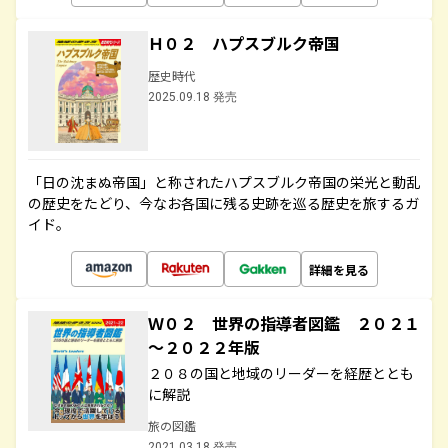
Ｈ０２ ハプスブルク帝国
歴史時代
2025.09.18 発売
「日の沈まぬ帝国」と称されたハプスブルク帝国の栄光と動乱
の歴史をたどり、今なお各国に残る史跡を巡る歴史を旅するガ
イド。
詳細を見る
Ｗ０２ 世界の指導者図鑑 ２０２１
～２０２２年版
２０８の国と地域のリーダーを経歴ととも
に解説
旅の図鑑
2021.03.18 発売