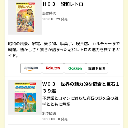
Ｈ０３ 昭和レトロ
歴史時代
2026.01.29 発売
昭和の風景、家電、乗り物、駄菓子、喫茶店、カルチャーまで
網羅。懐かしさと驚きが詰まった昭和レトロの魅力を旅するガ
イド。
詳細を見る
Ｗ０３ 世界の魅力的な奇岩と巨石１
３９選
不思議とロマンに満ちた岩石の謎を旅の雑
学とともに解説
旅の図鑑
2021.03.18 発売