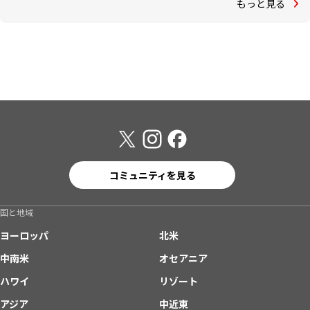
もっと見る
コミュニティを見る
国と地域
ヨーロッパ
北米
中南米
オセアニア
ハワイ
リゾート
アジア
中近東