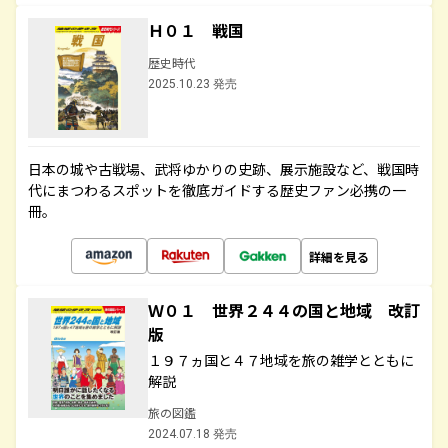
Ｈ０１ 戦国
歴史時代
2025.10.23 発売
日本の城や古戦場、武将ゆかりの史跡、展示施設など、戦国時
代にまつわるスポットを徹底ガイドする歴史ファン必携の一
冊。
詳細を見る
Ｗ０１ 世界２４４の国と地域 改訂
版
１９７ヵ国と４７地域を旅の雑学とともに
解説
旅の図鑑
2024.07.18 発売