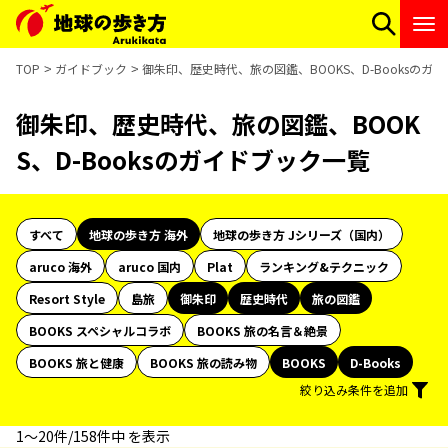
TOP
ガイドブック
御朱印、歴史時代、旅の図鑑、BOOKS、D-Booksのガ
御朱印、歴史時代、旅の図鑑、BOOK
S、D-Booksのガイドブック一覧
すべて
地球の歩き方 海外
地球の歩き方 Jシリーズ（国内）
aruco 海外
aruco 国内
Plat
ランキング&テクニック
Resort Style
島旅
御朱印
歴史時代
旅の図鑑
BOOKS スペシャルコラボ
BOOKS 旅の名言＆絶景
BOOKS 旅と健康
BOOKS 旅の読み物
BOOKS
D-Books
絞り込み条件を追加
1〜20件/158件中 を表示