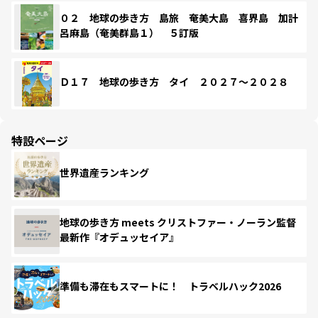
０２ 地球の歩き方 島旅 奄美大島 喜界島 加計
呂麻島（奄美群島１） ５訂版
Ｄ１７ 地球の歩き方 タイ ２０２７～２０２８
特設ページ
世界遺産ランキング
地球の歩き方 meets クリストファー・ノーラン監督
最新作『オデュッセイア』
準備も滞在もスマートに！ トラベルハック2026