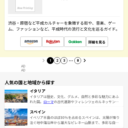
渋谷・原宿など平成カルチャーを象徴する街や、音楽、ゲー
ム、ファッションなど、平成時代の流行と文化を巡るガイド。
詳細を見る
…
1
2
3
8
AD
AD
人気の国と地域から探す
イタリア
イタリアは歴史、文化、グルメ、自然と多彩な魅力にあふ
れた国。
ローマ
の古代遺跡やフィレンツェのルネッサンス
美術、ヴェネツィアの運河など、歴史あるスポットはもち
スペイン
ろん、トスカーナの美しい田園風景やアマルフィ海岸の絶
景など、自然景観も見逃せない。観光の合間には、本場の
イベリア半島のほぼ80％を占めるスペインは、太陽が降り
ピザやパスタなど、絶品のイタリア料理を堪能することも
注ぐ地中海沿岸から雄大なピレネー山脈まで、多彩な自然
できる。朝目覚めてから夜眠るまで、すべての瞬間を楽し
と文化が詰まったヨーロッパ屈指の旅行先だ。多様な地域