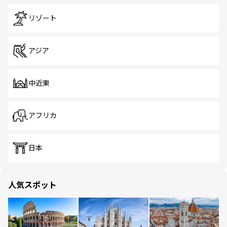
リゾート
アジア
中近東
アフリカ
日本
人気スポット