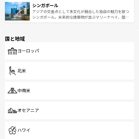
参照してほしい。
シンガポール
激する。気候は一年中温暖で、どの季節にも異なる楽しみ
み、どこを訪れても感動するはず。観光スポットが密集し
が待っている。親しみやすいタイの人々、仏教を中心とし
ており、効率よく見どころを回れるのも魅力。息をのむよ
アジアの交差点として多文化が融合した独自の魅力を放つ
た文化、そして多様な観光資源が、訪れる旅人を魅了し続
うな絶景から文化的な体験まで、香港を存分に楽しみ尽く
シンガポール。未来的な建築物が並ぶマリーナベイ、歴史
ける。 なお、新着のタイ情報は
コンテンツ一覧
を参照して
そう。 なお、新着の香港情報は
コンテンツ一覧
を参照して
と伝統を感じられるエスニックタウン、多数の緑豊かな公
ほしい。
ほしい。
園や自然保護区など、自然が調和した近代的な景観と文化
の多様性あふれるカラフルな町は、どこを歩いても新しい
国と地域
発見がある。さらに、治安のよさや充実した公共交通機関
も、旅行者にとっては魅力的なポイント。グルメも豊富
で、ホーカーズは地元の風情を楽しめる外せないスポット
ヨーロッパ
だ。訪れる人を飽きさせないシンガポールで、多様な魅力
を体感しよう。 なお、新着のシンガポール情報は
コンテン
ツ一覧
を参照してほしい。
北米
中南米
オセアニア
ハワイ