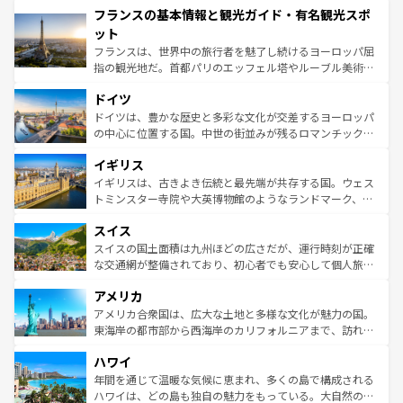
フランスの基本情報と観光ガイド・有名観光スポ
ませてくれるイタリアで、忘れられない旅をしてみよう！
文化が根付くこの国では、情熱的なフラメンコ、熱気あふ
なお、新着のイタリア情報は
コンテンツ一覧
を参照してほ
れる闘牛、そして美味しいタパスが生活の一部となってい
ット
しい。
る。首都マドリードの洗練された雰囲気や、バルセロナの
フランスは、世界中の旅行者を魅了し続けるヨーロッパ屈
アートに溢れた街角から、地方では古代ローマ遺跡や中世
指の観光地だ。首都パリのエッフェル塔やルーブル美術館
の城塞都市、穏やかなビーチリゾートまで多彩な表情を見
といった象徴的なスポットから、田舎町の古風な美しさま
せる。地方によって風土や気候が異なるスペインはその個
ドイツ
で、幅広い魅力が詰まっている。華麗な宮殿、歴史的な大
性で訪れる人を魅了する。 なお、新着のスペイン情報は
コ
聖堂、美しいビーチ、そして豊かな自然が、訪れる者を心
ドイツは、豊かな歴史と多彩な文化が交差するヨーロッパ
ンテンツ一覧
を参照してほしい。
から魅了する。また、フランスは美食の国としても知ら
の中心に位置する国。中世の街並みが残るロマンチック街
れ、フランス料理はユネスコ無形文化遺産にも登録されて
道から、未来を先取りするようなモダンな都市まで多様な
イギリス
いる。シャンパンの発祥地であるランス、プロヴァンスの
顔を持つこの国は、どこを歩いても飽きることがない。ベ
香り高いラベンダー畑など、多彩な楽しみ方が可能だ。さ
ルリンの文化的活気、バイエルン州のアルプスの絶景、そ
イギリスは、古きよき伝統と最先端が共存する国。ウェス
らに、パリ以外の地域にも魅力が溢れており、どの街角に
してライン川沿いのワイン畑といった風景は必見。ビール
トミンスター寺院や大英博物館のようなランドマーク、歴
も豊かな歴史と文化が息づいている。パリ以外の個性あふ
とソーセージを味わいながら地元の人と過ごす楽しい時間
史ある大学都市、美しい丘陵地帯や牧歌的な風景など、エ
れる地方に足を運ぶとそれぞれで全く異なる文化を体験で
スイス
は、お酒好きな人にはぜひ体験してほしい。 なお、新着の
リアごとに異なる魅力がある。また、優雅なアフタヌーン
きるだろう。 なお、新着のフランス情報は
コンテンツ一覧
ドイツ情報は
コンテンツ一覧
を参照してほしい。
ティー、ビール好きにはたまらない英国パブ、サッカー観
スイスの国土面積は九州ほどの広さだが、運行時刻が正確
を参照してほしい。
戦など、本場だからこそできる体験も豊富。イギリスを旅
な交通網が整備されており、初心者でも安心して個人旅行
して楽しみつくそう。 なお、新着のイギリス情報は
コンテ
を楽しめる。日本同様に時刻表どおりの旅が可能だ。中世
アメリカ
ンツ一覧
を参照してほしい。
の建物がそのまま残る町や、スイスならではのユニークな
博物館もあり、アルプス観光だけでなく町歩きも満喫する
アメリカ合衆国は、広大な土地と多様な文化が魅力の国。
ことができる。国民の所得が高いため物価も高いが、旅行
東海岸の都市部から西海岸のカリフォルニアまで、訪れる
者向けの交通パス提供のサービスもあり、うまく活用すれ
場所ごとに異なる風景と体験が待っている。ニューヨーク
ハワイ
ば市内交通費無料で観光を楽しむこともできる。 なお、新
のような巨大都市は、観光、ショッピング、エンターテイ
着のスイス情報は
コンテンツ一覧
を参照してほしい。
ンメントが詰まった刺激的なスポットだ。一方、アメリカ
年間を通じて温暖な気候に恵まれ、多くの島で構成される
西部には大自然が広がり、グランドキャニオンやイエロー
ハワイは、どの島も独自の魅力をもっている。大自然の神