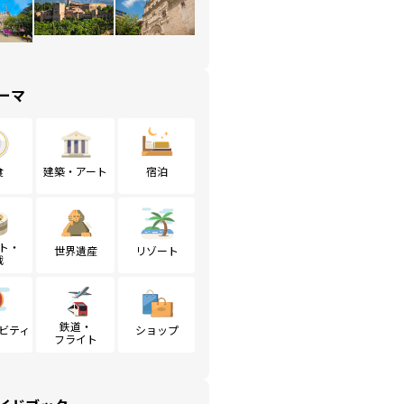
ーマ
食
建築・アート
宿泊
ト・
世界遺産
リゾート
戦
鉄道・
ビティ
ショップ
フライト