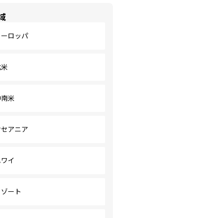
域
ヨーロッパ
北米
中南米
オセアニア
ハワイ
リゾート