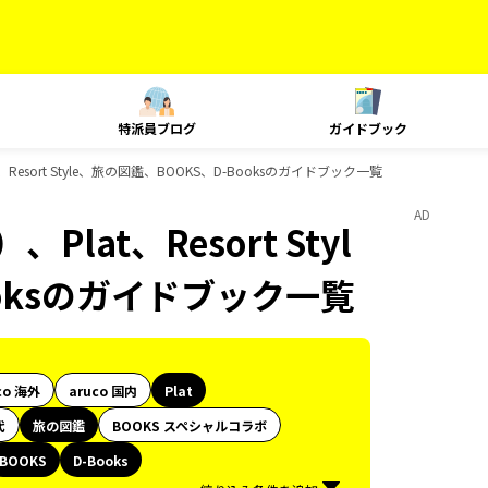
特派員ブログ
ガイドブック
esort Style、旅の図鑑、BOOKS、D-Booksのガイドブック一覧
AD
at、Resort Styl
ooksのガイドブック一覧
co 海外
aruco 国内
Plat
代
旅の図鑑
BOOKS スペシャルコラボ
BOOKS
D-Books