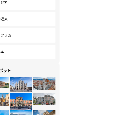
アジア
中近東
アフリカ
日本
ポット