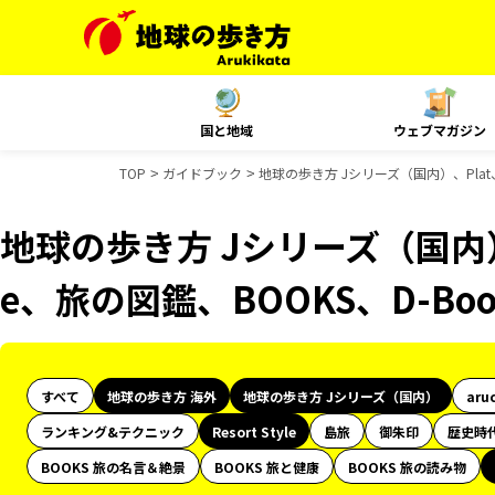
国と地域
ウェブマガジン
TOP
ガイドブック
地球の歩き方 Jシリーズ（国内）、Plat、R
地球の歩き方 Jシリーズ（国内）、Pl
e、旅の図鑑、BOOKS、D-B
すべて
地球の歩き方 海外
地球の歩き方 Jシリーズ（国内）
aru
ランキング&テクニック
Resort Style
島旅
御朱印
歴史時
BOOKS 旅の名言＆絶景
BOOKS 旅と健康
BOOKS 旅の読み物