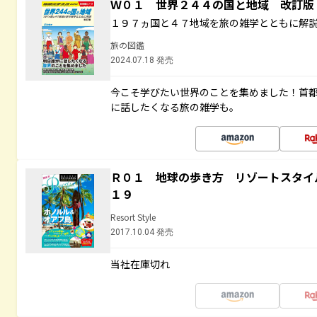
Ｗ０１ 世界２４４の国と地域 改訂版
１９７ヵ国と４７地域を旅の雑学とともに解
旅の図鑑
2024.07.18 発売
今こそ学びたい世界のことを集めました！首
に話したくなる旅の雑学も。
Ｒ０１ 地球の歩き方 リゾートスタイ
１９
Resort Style
2017.10.04 発売
当社在庫切れ