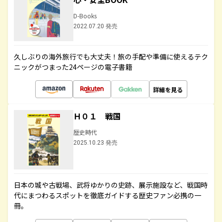
D-Books
2022.07.20 発売
久しぶりの海外旅行でも大丈夫！旅の手配や準備に使えるテク
ニックがつまった24ページの電子書籍
詳細を見る
Ｈ０１ 戦国
歴史時代
2025.10.23 発売
日本の城や古戦場、武将ゆかりの史跡、展示施設など、戦国時
代にまつわるスポットを徹底ガイドする歴史ファン必携の一
冊。