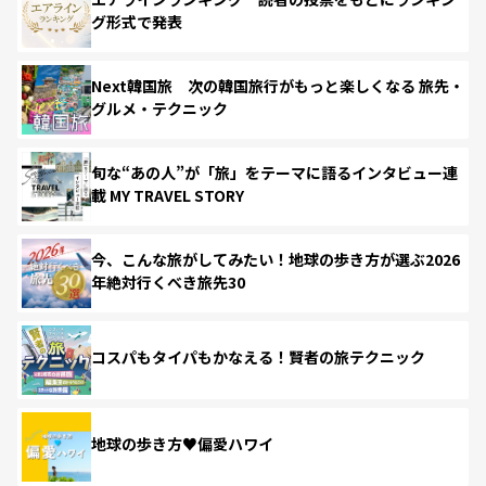
グ形式で発表
Next韓国旅 次の韓国旅行がもっと楽しくなる 旅先・
グルメ・テクニック
旬な“あの人”が「旅」をテーマに語るインタビュー連
載 MY TRAVEL STORY
今、こんな旅がしてみたい！地球の歩き方が選ぶ2026
年絶対行くべき旅先30
コスパもタイパもかなえる！賢者の旅テクニック
地球の歩き方♥偏愛ハワイ