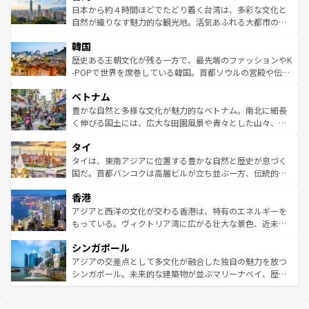
情報は
コンテンツ一覧
を参照してほしい。
人々、おいしいローカルフードやハワイアンミュージッ
ク）、タスマニアの美しい原生林やケアンズの熱帯雨林な
日本から約４時間ほどでたどり着く台湾は、多彩な文化と
ク、伝統的なフラダンスなど、すべてがハワイの魅力を彩
ど、見どころがたくさん。また、カフェやワイン、オージ
自然が織りなす魅力的な観光地。活気あふれる大都市の台
っている。訪れるたびに新しい発見と感動が待っているハ
ービーフなどの食文化も豊かで、美味しいものであふれて
北やノスタルジックな町並みが人気な九份（ジォウフェ
ワイを、存分に味わってほしい。 なお、新着のハワイ情報
韓国
いる。アクティビティも充実しており、サーフィンやダイ
ン）、静ひつな山岳地帯である台湾東部など、都市の喧騒
は
コンテンツ一覧
を参照してほしい。
ビング、ハイキングなど、アウトドア好きにはたまらな
と山間の静けさが共存しており、訪れる人に新しい発見と
歴史ある王朝文化が残る一方で、最先端のファッションやK
い。オーストラリアの多彩な魅力を存分に味わいつくそ
驚きをもたらしてくれる。また、奥深い台湾の食文化も魅
-POPで世界を席巻している韓国。首都ソウルの宮殿や伝統
う。 なお、新着のオーストラリア情報は
コンテンツ一覧
を
力で、夜市などの屋台グルメから高級料理、ヘルシーで美
家屋が並ぶエリアでは韓国の歴史と文化に浸ることがで
参照してほしい。
ベトナム
容にもいいと評判のスイーツなど、バラエティ豊かな料理
き、地方に足を延ばせば四季折々の自然美を楽しむことが
が味わえる。 なお、新着の台湾情報は
コンテンツ一覧
を参
できる。そして、キムチや焼肉、絶品のストリートフード
豊かな自然と多様な文化が魅力的なベトナム。南北に細長
照してほしい。
まで、さまざまな韓国料理が待っている。夜には、韓国な
く伸びる国土には、広大な田園風景や青々とした山々、世
らではのナイトライフも堪能できる。あたたかいホスピタ
界遺産に登録された壮大な自然景観が点在し、都市部では
タイ
リティに包まれながら、韓国の多彩な魅力を心ゆくまで味
急速な発展と共に伝統が息づく。ハノイの古い町並みやホ
わってみてほしい。 なお、新着の韓国情報は
コンテンツ一
ーチミン市のフランス統治時代の建物も、独特の雰囲気を
タイは、東南アジアに位置する豊かな自然と歴史が息づく
覧
を参照してほしい。
醸し出している。また、バラエティの豊かさとおいしさで
国だ。首都バンコクは高層ビルが立ち並ぶ一方、伝統的な
世界中の食通を魅了してやまないベトナム料理も魅力のひ
寺院や市場がいたるところに点在し、古きよき文化と現代
香港
とつ。フォーやバインミー、ベトナムコーヒーなどは、ぜ
の活気が交差している。北部ではチェンマイなどの山岳地
ひ現地で味わいたい。どの地域を訪れてもあたたかい人々
帯で自然と触れ合い、南部ではプーケットやクラビの美し
アジアと西洋の文化が交わる香港は、特有のエネルギーを
が旅行者を迎えてくれるので、きっと忘れられない旅にな
いビーチでリゾート気分を楽しむことができる。タイ料理
もっている。ヴィクトリア湾に広がる壮大な景色、近未来
るはずだ。 なお、新着のベトナム情報は
コンテンツ一覧
を
は世界的に有名で、屋台から高級レストランまで味覚を刺
的なアートスポット、そして歴史と現代が融合した町並
参照してほしい。
シンガポール
激する。気候は一年中温暖で、どの季節にも異なる楽しみ
み、どこを訪れても感動するはず。観光スポットが密集し
が待っている。親しみやすいタイの人々、仏教を中心とし
ており、効率よく見どころを回れるのも魅力。息をのむよ
アジアの交差点として多文化が融合した独自の魅力を放つ
た文化、そして多様な観光資源が、訪れる旅人を魅了し続
うな絶景から文化的な体験まで、香港を存分に楽しみ尽く
シンガポール。未来的な建築物が並ぶマリーナベイ、歴史
ける。 なお、新着のタイ情報は
コンテンツ一覧
を参照して
そう。 なお、新着の香港情報は
コンテンツ一覧
を参照して
と伝統を感じられるエスニックタウン、多数の緑豊かな公
ほしい。
ほしい。
園や自然保護区など、自然が調和した近代的な景観と文化