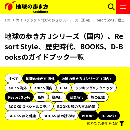
TOP
ガイドブック
地球の歩き方 Jシリーズ（国内）、Resort Style、歴史
地球の歩き方 Jシリーズ（国内）、Re
sort Style、歴史時代、BOOKS、D-B
ooksのガイドブック一覧
すべて
地球の歩き方 海外
地球の歩き方 Jシリーズ（国内）
aruco 海外
aruco 国内
Plat
ランキング&テクニック
Resort Style
島旅
御朱印
歴史時代
旅の図鑑
BOOKS スペシャルコラボ
BOOKS 旅の名言＆絶景
BOOKS 旅と健康
BOOKS 旅の読み物
BOOKS
D-Books
絞り込み条件を追加