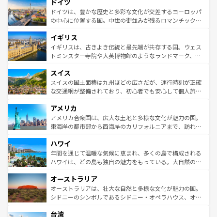
ドイツ
の城塞都市、穏やかなビーチリゾートまで多彩な表情を見
で、幅広い魅力が詰まっている。華麗な宮殿、歴史的な大
せる。地方によって風土や気候が異なるスペインはその個
聖堂、美しいビーチ、そして豊かな自然が、訪れる者を心
ドイツは、豊かな歴史と多彩な文化が交差するヨーロッパ
性で訪れる人を魅了する。 なお、新着のスペイン情報は
コ
から魅了する。また、フランスは美食の国としても知ら
の中心に位置する国。中世の街並みが残るロマンチック街
ンテンツ一覧
を参照してほしい。
れ、フランス料理はユネスコ無形文化遺産にも登録されて
道から、未来を先取りするようなモダンな都市まで多様な
イギリス
いる。シャンパンの発祥地であるランス、プロヴァンスの
顔を持つこの国は、どこを歩いても飽きることがない。ベ
香り高いラベンダー畑など、多彩な楽しみ方が可能だ。さ
ルリンの文化的活気、バイエルン州のアルプスの絶景、そ
イギリスは、古きよき伝統と最先端が共存する国。ウェス
らに、パリ以外の地域にも魅力が溢れており、どの街角に
してライン川沿いのワイン畑といった風景は必見。ビール
トミンスター寺院や大英博物館のようなランドマーク、歴
も豊かな歴史と文化が息づいている。パリ以外の個性あふ
とソーセージを味わいながら地元の人と過ごす楽しい時間
史ある大学都市、美しい丘陵地帯や牧歌的な風景など、エ
れる地方に足を運ぶとそれぞれで全く異なる文化を体験で
スイス
は、お酒好きな人にはぜひ体験してほしい。 なお、新着の
リアごとに異なる魅力がある。また、優雅なアフタヌーン
きるだろう。 なお、新着のフランス情報は
コンテンツ一覧
ドイツ情報は
コンテンツ一覧
を参照してほしい。
ティー、ビール好きにはたまらない英国パブ、サッカー観
スイスの国土面積は九州ほどの広さだが、運行時刻が正確
を参照してほしい。
戦など、本場だからこそできる体験も豊富。イギリスを旅
な交通網が整備されており、初心者でも安心して個人旅行
して楽しみつくそう。 なお、新着のイギリス情報は
コンテ
を楽しめる。日本同様に時刻表どおりの旅が可能だ。中世
アメリカ
ンツ一覧
を参照してほしい。
の建物がそのまま残る町や、スイスならではのユニークな
博物館もあり、アルプス観光だけでなく町歩きも満喫する
アメリカ合衆国は、広大な土地と多様な文化が魅力の国。
ことができる。国民の所得が高いため物価も高いが、旅行
東海岸の都市部から西海岸のカリフォルニアまで、訪れる
者向けの交通パス提供のサービスもあり、うまく活用すれ
場所ごとに異なる風景と体験が待っている。ニューヨーク
ハワイ
ば市内交通費無料で観光を楽しむこともできる。 なお、新
のような巨大都市は、観光、ショッピング、エンターテイ
着のスイス情報は
コンテンツ一覧
を参照してほしい。
ンメントが詰まった刺激的なスポットだ。一方、アメリカ
年間を通じて温暖な気候に恵まれ、多くの島で構成される
西部には大自然が広がり、グランドキャニオンやイエロー
ハワイは、どの島も独自の魅力をもっている。大自然の神
ストーン国立公園といった絶景が堪能できる。さらに、南
秘を感じたいなら、火山が生み出した壮大な景観を誇るハ
オーストラリア
部のニューオーリンズでは、音楽と美食が融合した独特の
ワイ島は見逃せない。また、定番の観光地といえばオアフ
文化が魅力。旅行者はアメリカの各地域で異なる魅力を楽
島だが、静かな自然を求めるならマウイ島やカウアイ島が
オーストラリアは、壮大な自然と多様な文化が魅力の国。
しみながら、その多様性と豊かな歴史を感じることができ
おすすめ。エメラルドグリーンに輝く海をはじめ、豊かな
シドニーのシンボルであるシドニー・オペラハウス、オー
るだろう。車でのロードトリップや列車の旅も、アメリカ
文化や歴史が息づいている。「アロハスピリット」と呼ば
ストラリア東海岸北部に広がる大サンゴ礁地帯グレートバ
ならではの贅沢な旅のスタイルだ。 なお、新着のアメリカ
台湾
れるおもてなしの心で訪れる人々を迎えてくれるハワイの
リアリーフや大陸中央部にそびえるウルル（エアーズロッ