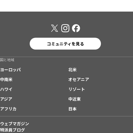
コミュニティを見る
国と地域
ヨーロッパ
北米
中南米
オセアニア
ハワイ
リゾート
アジア
中近東
アフリカ
日本
ウェブマガジン
特派員ブログ