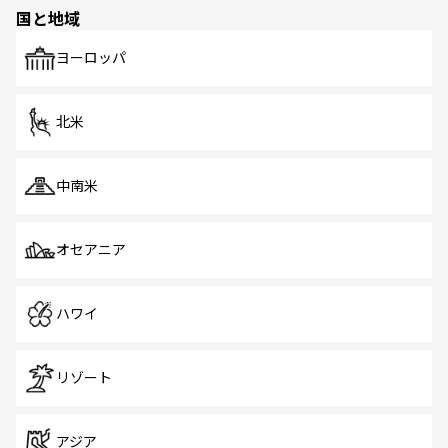
の多様性あふれるカラフルな町は、どこを歩いても新しい
国と地域
発見がある。さらに、治安のよさや充実した公共交通機関
も、旅行者にとっては魅力的なポイント。グルメも豊富
で、ホーカーズは地元の風情を楽しめる外せないスポット
ヨーロッパ
だ。訪れる人を飽きさせないシンガポールで、多様な魅力
を体感しよう。 なお、新着のシンガポール情報は
コンテン
ツ一覧
を参照してほしい。
北米
中南米
オセアニア
ハワイ
リゾート
アジア