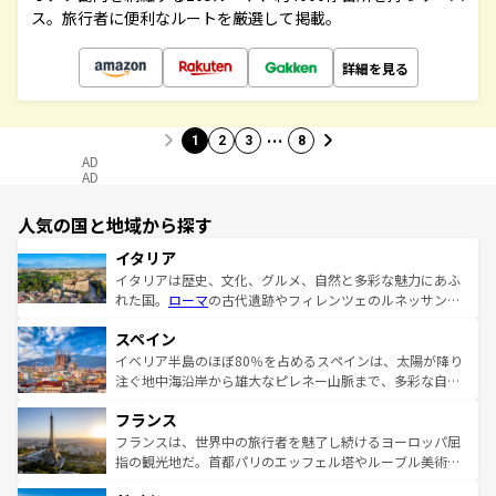
ス。旅行者に便利なルートを厳選して掲載。
詳細を見る
…
1
2
3
8
AD
AD
人気の国と地域から探す
イタリア
イタリアは歴史、文化、グルメ、自然と多彩な魅力にあふ
れた国。
ローマ
の古代遺跡やフィレンツェのルネッサンス
美術、ヴェネツィアの運河など、歴史あるスポットはもち
スペイン
ろん、トスカーナの美しい田園風景やアマルフィ海岸の絶
景など、自然景観も見逃せない。観光の合間には、本場の
イベリア半島のほぼ80％を占めるスペインは、太陽が降り
ピザやパスタなど、絶品のイタリア料理を堪能することも
注ぐ地中海沿岸から雄大なピレネー山脈まで、多彩な自然
できる。朝目覚めてから夜眠るまで、すべての瞬間を楽し
と文化が詰まったヨーロッパ屈指の旅行先だ。多様な地域
フランス
ませてくれるイタリアで、忘れられない旅をしてみよう！
文化が根付くこの国では、情熱的なフラメンコ、熱気あふ
なお、新着のイタリア情報は
コンテンツ一覧
を参照してほ
れる闘牛、そして美味しいタパスが生活の一部となってい
フランスは、世界中の旅行者を魅了し続けるヨーロッパ屈
しい。
る。首都マドリードの洗練された雰囲気や、バルセロナの
指の観光地だ。首都パリのエッフェル塔やルーブル美術館
アートに溢れた街角から、地方では古代ローマ遺跡や中世
といった象徴的なスポットから、田舎町の古風な美しさま