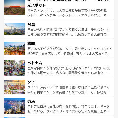
文化が魅力。旅行者はアメリカの各地域で異なる魅力を楽
島だが、静かな自然を求めるならマウイ島やカウアイ島が
光スポット
しみながら、その多様性と豊かな歴史を感じることができ
おすすめ。エメラルドグリーンに輝く海をはじめ、豊かな
オーストラリアは、壮大な自然と多様な文化が魅力の国。
るだろう。車でのロードトリップや列車の旅も、アメリカ
文化や歴史が息づいている。「アロハスピリット」と呼ば
シドニーのシンボルであるシドニー・オペラハウス、オー
ならではの贅沢な旅のスタイルだ。 なお、新着のアメリカ
れるおもてなしの心で訪れる人々を迎えてくれるハワイの
ストラリア東海岸北部に広がる大サンゴ礁地帯グレートバ
情報は
コンテンツ一覧
を参照してほしい。
人々、おいしいローカルフードやハワイアンミュージッ
台湾
リアリーフや大陸中央部にそびえるウルル（エアーズロッ
ク、伝統的なフラダンスなど、すべてがハワイの魅力を彩
ク）、タスマニアの美しい原生林やケアンズの熱帯雨林な
日本から約４時間ほどでたどり着く台湾は、多彩な文化と
っている。訪れるたびに新しい発見と感動が待っているハ
ど、見どころがたくさん。また、カフェやワイン、オージ
自然が織りなす魅力的な観光地。活気あふれる大都市の台
ワイを、存分に味わってほしい。 なお、新着のハワイ情報
ービーフなどの食文化も豊かで、美味しいものであふれて
北やノスタルジックな町並みが人気な九份（ジォウフェ
は
コンテンツ一覧
を参照してほしい。
韓国
いる。アクティビティも充実しており、サーフィンやダイ
ン）、静ひつな山岳地帯である台湾東部など、都市の喧騒
ビング、ハイキングなど、アウトドア好きにはたまらな
と山間の静けさが共存しており、訪れる人に新しい発見と
歴史ある王朝文化が残る一方で、最先端のファッションやK
い。オーストラリアの多彩な魅力を存分に味わいつくそ
驚きをもたらしてくれる。また、奥深い台湾の食文化も魅
-POPで世界を席巻している韓国。首都ソウルの宮殿や伝統
う。 なお、新着のオーストラリア情報は
コンテンツ一覧
を
力で、夜市などの屋台グルメから高級料理、ヘルシーで美
家屋が並ぶエリアでは韓国の歴史と文化に浸ることがで
参照してほしい。
ベトナム
容にもいいと評判のスイーツなど、バラエティ豊かな料理
き、地方に足を延ばせば四季折々の自然美を楽しむことが
が味わえる。 なお、新着の台湾情報は
コンテンツ一覧
を参
できる。そして、キムチや焼肉、絶品のストリートフード
豊かな自然と多様な文化が魅力的なベトナム。南北に細長
照してほしい。
まで、さまざまな韓国料理が待っている。夜には、韓国な
く伸びる国土には、広大な田園風景や青々とした山々、世
らではのナイトライフも堪能できる。あたたかいホスピタ
界遺産に登録された壮大な自然景観が点在し、都市部では
タイ
リティに包まれながら、韓国の多彩な魅力を心ゆくまで味
急速な発展と共に伝統が息づく。ハノイの古い町並みやホ
わってみてほしい。 なお、新着の韓国情報は
コンテンツ一
ーチミン市のフランス統治時代の建物も、独特の雰囲気を
タイは、東南アジアに位置する豊かな自然と歴史が息づく
覧
を参照してほしい。
醸し出している。また、バラエティの豊かさとおいしさで
国だ。首都バンコクは高層ビルが立ち並ぶ一方、伝統的な
世界中の食通を魅了してやまないベトナム料理も魅力のひ
寺院や市場がいたるところに点在し、古きよき文化と現代
香港
とつ。フォーやバインミー、ベトナムコーヒーなどは、ぜ
の活気が交差している。北部ではチェンマイなどの山岳地
ひ現地で味わいたい。どの地域を訪れてもあたたかい人々
帯で自然と触れ合い、南部ではプーケットやクラビの美し
アジアと西洋の文化が交わる香港は、特有のエネルギーを
が旅行者を迎えてくれるので、きっと忘れられない旅にな
いビーチでリゾート気分を楽しむことができる。タイ料理
もっている。ヴィクトリア湾に広がる壮大な景色、近未来
るはずだ。 なお、新着のベトナム情報は
コンテンツ一覧
を
は世界的に有名で、屋台から高級レストランまで味覚を刺
的なアートスポット、そして歴史と現代が融合した町並