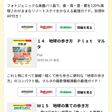
フォトジェニックな楽園バリ島で、食・買・遊・癒を120％満
喫♪わがままなリゾートステイをかなえる最強ガイド。別冊M
AP付き！
詳細を見る
１４ 地球の歩き方 Ｐｌａｔ マル
タ
Plat
2025.06.23 発売
これ１冊にすべて凝縮！軽くて持ち歩きに便利な「地球の歩き
方」のコンパクト版。マルタの最新情報満載の最強ガイド！
詳細を見る
Ｗ１５ 地球の果ての歩き方