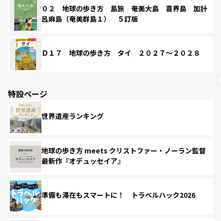
０２ 地球の歩き方 島旅 奄美大島 喜界島 加計
呂麻島（奄美群島１） ５訂版
Ｄ１７ 地球の歩き方 タイ ２０２７～２０２８
特設ページ
世界遺産ランキング
地球の歩き方 meets クリストファー・ノーラン監督
最新作『オデュッセイア』
準備も滞在もスマートに！ トラベルハック2026