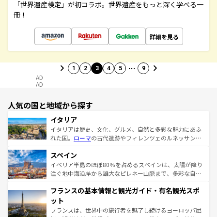
「世界遺産検定」が初コラボ。世界遺産をもっと深く学べる一
冊！
詳細を見る
…
1
2
3
4
5
9
AD
AD
人気の国と地域から探す
イタリア
イタリアは歴史、文化、グルメ、自然と多彩な魅力にあふ
れた国。
ローマ
の古代遺跡やフィレンツェのルネッサンス
美術、ヴェネツィアの運河など、歴史あるスポットはもち
スペイン
ろん、トスカーナの美しい田園風景やアマルフィ海岸の絶
景など、自然景観も見逃せない。観光の合間には、本場の
イベリア半島のほぼ80％を占めるスペインは、太陽が降り
ピザやパスタなど、絶品のイタリア料理を堪能することも
注ぐ地中海沿岸から雄大なピレネー山脈まで、多彩な自然
できる。朝目覚めてから夜眠るまで、すべての瞬間を楽し
と文化が詰まったヨーロッパ屈指の旅行先だ。多様な地域
フランスの基本情報と観光ガイド・有名観光スポ
ませてくれるイタリアで、忘れられない旅をしてみよう！
文化が根付くこの国では、情熱的なフラメンコ、熱気あふ
なお、新着のイタリア情報は
コンテンツ一覧
を参照してほ
れる闘牛、そして美味しいタパスが生活の一部となってい
ット
しい。
る。首都マドリードの洗練された雰囲気や、バルセロナの
フランスは、世界中の旅行者を魅了し続けるヨーロッパ屈
アートに溢れた街角から、地方では古代ローマ遺跡や中世