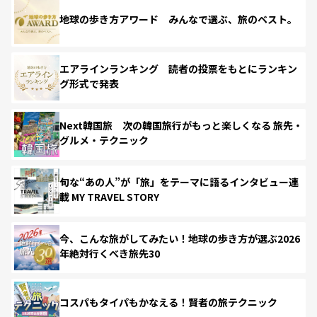
地球の歩き方アワード みんなで選ぶ、旅のベスト。
エアラインランキング 読者の投票をもとにランキン
グ形式で発表
Next韓国旅 次の韓国旅行がもっと楽しくなる 旅先・
グルメ・テクニック
旬な“あの人”が「旅」をテーマに語るインタビュー連
載 MY TRAVEL STORY
今、こんな旅がしてみたい！地球の歩き方が選ぶ2026
年絶対行くべき旅先30
コスパもタイパもかなえる！賢者の旅テクニック