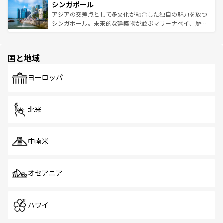
参照してほしい。
シンガポール
激する。気候は一年中温暖で、どの季節にも異なる楽しみ
み、どこを訪れても感動するはず。観光スポットが密集し
が待っている。親しみやすいタイの人々、仏教を中心とし
ており、効率よく見どころを回れるのも魅力。息をのむよ
アジアの交差点として多文化が融合した独自の魅力を放つ
た文化、そして多様な観光資源が、訪れる旅人を魅了し続
うな絶景から文化的な体験まで、香港を存分に楽しみ尽く
シンガポール。未来的な建築物が並ぶマリーナベイ、歴史
ける。 なお、新着のタイ情報は
コンテンツ一覧
を参照して
そう。 なお、新着の香港情報は
コンテンツ一覧
を参照して
と伝統を感じられるエスニックタウン、多数の緑豊かな公
ほしい。
ほしい。
園や自然保護区など、自然が調和した近代的な景観と文化
の多様性あふれるカラフルな町は、どこを歩いても新しい
国と地域
発見がある。さらに、治安のよさや充実した公共交通機関
も、旅行者にとっては魅力的なポイント。グルメも豊富
で、ホーカーズは地元の風情を楽しめる外せないスポット
ヨーロッパ
だ。訪れる人を飽きさせないシンガポールで、多様な魅力
を体感しよう。 なお、新着のシンガポール情報は
コンテン
ツ一覧
を参照してほしい。
北米
中南米
オセアニア
ハワイ