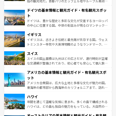
指の観光地だ。首都パリのエッフェル塔やルーブル美術館
の城塞都市、穏やかなビーチリゾートまで多彩な表情を見
といった象徴的なスポットから、田舎町の古風な美しさま
せる。地方によって風土や気候が異なるスペインはその個
ドイツの基本情報と観光ガイド・有名観光スポッ
で、幅広い魅力が詰まっている。華麗な宮殿、歴史的な大
性で訪れる人を魅了する。 なお、新着のスペイン情報は
コ
聖堂、美しいビーチ、そして豊かな自然が、訪れる者を心
ト
ンテンツ一覧
を参照してほしい。
から魅了する。また、フランスは美食の国としても知ら
ドイツは、豊かな歴史と多彩な文化が交差するヨーロッパ
れ、フランス料理はユネスコ無形文化遺産にも登録されて
の中心に位置する国。中世の街並みが残るロマンチック街
いる。シャンパンの発祥地であるランス、プロヴァンスの
道から、未来を先取りするようなモダンな都市まで多様な
香り高いラベンダー畑など、多彩な楽しみ方が可能だ。さ
イギリス
顔を持つこの国は、どこを歩いても飽きることがない。ベ
らに、パリ以外の地域にも魅力が溢れており、どの街角に
ルリンの文化的活気、バイエルン州のアルプスの絶景、そ
イギリスは、古きよき伝統と最先端が共存する国。ウェス
も豊かな歴史と文化が息づいている。パリ以外の個性あふ
してライン川沿いのワイン畑といった風景は必見。ビール
トミンスター寺院や大英博物館のようなランドマーク、歴
れる地方に足を運ぶとそれぞれで全く異なる文化を体験で
とソーセージを味わいながら地元の人と過ごす楽しい時間
史ある大学都市、美しい丘陵地帯や牧歌的な風景など、エ
きるだろう。 なお、新着のフランス情報は
コンテンツ一覧
スイス
は、お酒好きな人にはぜひ体験してほしい。 なお、新着の
リアごとに異なる魅力がある。また、優雅なアフタヌーン
を参照してほしい。
ドイツ情報は
コンテンツ一覧
を参照してほしい。
ティー、ビール好きにはたまらない英国パブ、サッカー観
スイスの国土面積は九州ほどの広さだが、運行時刻が正確
戦など、本場だからこそできる体験も豊富。イギリスを旅
な交通網が整備されており、初心者でも安心して個人旅行
して楽しみつくそう。 なお、新着のイギリス情報は
コンテ
を楽しめる。日本同様に時刻表どおりの旅が可能だ。中世
アメリカの基本情報と観光ガイド・有名観光スポ
ンツ一覧
を参照してほしい。
の建物がそのまま残る町や、スイスならではのユニークな
博物館もあり、アルプス観光だけでなく町歩きも満喫する
ット
ことができる。国民の所得が高いため物価も高いが、旅行
アメリカ合衆国は、広大な土地と多様な文化が魅力の国。
者向けの交通パス提供のサービスもあり、うまく活用すれ
東海岸の都市部から西海岸のカリフォルニアまで、訪れる
ば市内交通費無料で観光を楽しむこともできる。 なお、新
場所ごとに異なる風景と体験が待っている。ニューヨーク
着のスイス情報は
コンテンツ一覧
を参照してほしい。
ハワイ
のような巨大都市は、観光、ショッピング、エンターテイ
ンメントが詰まった刺激的なスポットだ。一方、アメリカ
年間を通じて温暖な気候に恵まれ、多くの島で構成される
西部には大自然が広がり、グランドキャニオンやイエロー
ハワイは、どの島も独自の魅力をもっている。大自然の神
ストーン国立公園といった絶景が堪能できる。さらに、南
秘を感じたいなら、火山が生み出した壮大な景観を誇るハ
オーストラリアの基本情報と観光ガイド・有名観
部のニューオーリンズでは、音楽と美食が融合した独特の
ワイ島は見逃せない。また、定番の観光地といえばオアフ