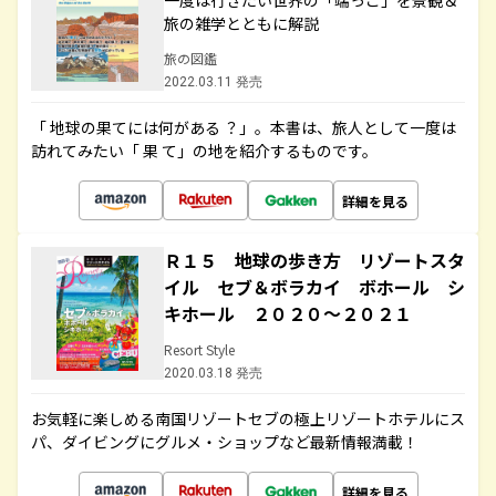
一度は行きたい世界の「端っこ」を景観＆
旅の雑学とともに解説
旅の図鑑
2022.03.11 発売
「 地球の果てには何がある ？」。本書は、旅人として一度は
訪れてみたい「 果 て」の地を紹介するものです。
詳細を見る
Ｒ１５ 地球の歩き方 リゾートスタ
イル セブ＆ボラカイ ボホール シ
キホール ２０２０～２０２１
Resort Style
2020.03.18 発売
お気軽に楽しめる南国リゾートセブの極上リゾートホテルにス
パ、ダイビングにグルメ・ショップなど最新情報満載！
詳細を見る