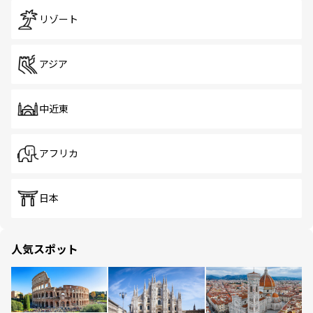
リゾート
アジア
中近東
アフリカ
日本
人気スポット