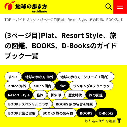
TOP
ガイドブック
(3ページ目)Plat、Resort Style、旅の図鑑、BOOKS、
(3ページ目)Plat、Resort Style、旅
の図鑑、BOOKS、D-Booksのガイド
ブック一覧
すべて
地球の歩き方 海外
地球の歩き方 Jシリーズ（国内）
aruco 海外
aruco 国内
Plat
ランキング&テクニック
Resort Style
島旅
御朱印
歴史時代
旅の図鑑
BOOKS スペシャルコラボ
BOOKS 旅の名言＆絶景
BOOKS 旅と健康
BOOKS 旅の読み物
BOOKS
D-Books
絞り込み条件を追加