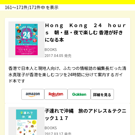
161〜171件/171件中 を表示
Ｈｏｎｇ Ｋｏｎｇ ２４ ｈｏｕｒ
ｓ 朝・昼・夜で楽しむ 香港が好き
になる本
BOOKS
2017.04.05 発売
香港で日本人と現地人向け、ふたつの情報誌の編集長だった清
水真理子が香港を楽しむコツを24時間に分けて案内するガイ
ド本です
詳細を見る
子連れで沖縄 旅のアドレス＆テクニ
ック１１７
BOOKS
2017.03.17 発売