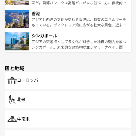
覧
を参照してほしい。
醸し出している。また、バラエティの豊かさとおいしさで
国だ。首都バンコクは高層ビルが立ち並ぶ一方、伝統的な
世界中の食通を魅了してやまないベトナム料理も魅力のひ
寺院や市場がいたるところに点在し、古きよき文化と現代
香港
とつ。フォーやバインミー、ベトナムコーヒーなどは、ぜ
の活気が交差している。北部ではチェンマイなどの山岳地
ひ現地で味わいたい。どの地域を訪れてもあたたかい人々
帯で自然と触れ合い、南部ではプーケットやクラビの美し
アジアと西洋の文化が交わる香港は、特有のエネルギーを
が旅行者を迎えてくれるので、きっと忘れられない旅にな
いビーチでリゾート気分を楽しむことができる。タイ料理
もっている。ヴィクトリア湾に広がる壮大な景色、近未来
るはずだ。 なお、新着のベトナム情報は
コンテンツ一覧
を
は世界的に有名で、屋台から高級レストランまで味覚を刺
的なアートスポット、そして歴史と現代が融合した町並
参照してほしい。
シンガポール
激する。気候は一年中温暖で、どの季節にも異なる楽しみ
み、どこを訪れても感動するはず。観光スポットが密集し
が待っている。親しみやすいタイの人々、仏教を中心とし
ており、効率よく見どころを回れるのも魅力。息をのむよ
アジアの交差点として多文化が融合した独自の魅力を放つ
た文化、そして多様な観光資源が、訪れる旅人を魅了し続
うな絶景から文化的な体験まで、香港を存分に楽しみ尽く
シンガポール。未来的な建築物が並ぶマリーナベイ、歴史
ける。 なお、新着のタイ情報は
コンテンツ一覧
を参照して
そう。 なお、新着の香港情報は
コンテンツ一覧
を参照して
と伝統を感じられるエスニックタウン、多数の緑豊かな公
ほしい。
ほしい。
園や自然保護区など、自然が調和した近代的な景観と文化
の多様性あふれるカラフルな町は、どこを歩いても新しい
国と地域
発見がある。さらに、治安のよさや充実した公共交通機関
も、旅行者にとっては魅力的なポイント。グルメも豊富
で、ホーカーズは地元の風情を楽しめる外せないスポット
ヨーロッパ
だ。訪れる人を飽きさせないシンガポールで、多様な魅力
を体感しよう。 なお、新着のシンガポール情報は
コンテン
ツ一覧
を参照してほしい。
北米
中南米