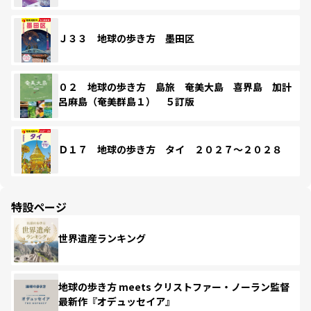
Ｊ３３ 地球の歩き方 墨田区
０２ 地球の歩き方 島旅 奄美大島 喜界島 加計
呂麻島（奄美群島１） ５訂版
Ｄ１７ 地球の歩き方 タイ ２０２７～２０２８
特設ページ
世界遺産ランキング
地球の歩き方 meets クリストファー・ノーラン監督
最新作『オデュッセイア』