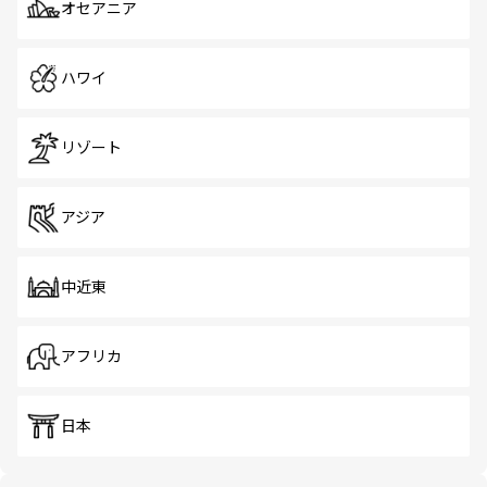
オセアニア
ハワイ
リゾート
アジア
中近東
アフリカ
日本