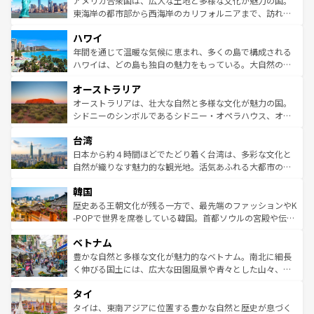
アメリカ合衆国は、広大な土地と多様な文化が魅力の国。
ことができる。国民の所得が高いため物価も高いが、旅行
東海岸の都市部から西海岸のカリフォルニアまで、訪れる
者向けの交通パス提供のサービスもあり、うまく活用すれ
場所ごとに異なる風景と体験が待っている。ニューヨーク
ハワイ
ば市内交通費無料で観光を楽しむこともできる。 なお、新
のような巨大都市は、観光、ショッピング、エンターテイ
着のスイス情報は
コンテンツ一覧
を参照してほしい。
ンメントが詰まった刺激的なスポットだ。一方、アメリカ
年間を通じて温暖な気候に恵まれ、多くの島で構成される
西部には大自然が広がり、グランドキャニオンやイエロー
ハワイは、どの島も独自の魅力をもっている。大自然の神
ストーン国立公園といった絶景が堪能できる。さらに、南
秘を感じたいなら、火山が生み出した壮大な景観を誇るハ
オーストラリア
部のニューオーリンズでは、音楽と美食が融合した独特の
ワイ島は見逃せない。また、定番の観光地といえばオアフ
文化が魅力。旅行者はアメリカの各地域で異なる魅力を楽
島だが、静かな自然を求めるならマウイ島やカウアイ島が
オーストラリアは、壮大な自然と多様な文化が魅力の国。
しみながら、その多様性と豊かな歴史を感じることができ
おすすめ。エメラルドグリーンに輝く海をはじめ、豊かな
シドニーのシンボルであるシドニー・オペラハウス、オー
るだろう。車でのロードトリップや列車の旅も、アメリカ
文化や歴史が息づいている。「アロハスピリット」と呼ば
ストラリア東海岸北部に広がる大サンゴ礁地帯グレートバ
ならではの贅沢な旅のスタイルだ。 なお、新着のアメリカ
台湾
れるおもてなしの心で訪れる人々を迎えてくれるハワイの
リアリーフや大陸中央部にそびえるウルル（エアーズロッ
情報は
コンテンツ一覧
を参照してほしい。
人々、おいしいローカルフードやハワイアンミュージッ
ク）、タスマニアの美しい原生林やケアンズの熱帯雨林な
日本から約４時間ほどでたどり着く台湾は、多彩な文化と
ク、伝統的なフラダンスなど、すべてがハワイの魅力を彩
ど、見どころがたくさん。また、カフェやワイン、オージ
自然が織りなす魅力的な観光地。活気あふれる大都市の台
っている。訪れるたびに新しい発見と感動が待っているハ
ービーフなどの食文化も豊かで、美味しいものであふれて
北やノスタルジックな町並みが人気な九份（ジォウフェ
ワイを、存分に味わってほしい。 なお、新着のハワイ情報
韓国
いる。アクティビティも充実しており、サーフィンやダイ
ン）、静ひつな山岳地帯である台湾東部など、都市の喧騒
は
コンテンツ一覧
を参照してほしい。
ビング、ハイキングなど、アウトドア好きにはたまらな
と山間の静けさが共存しており、訪れる人に新しい発見と
歴史ある王朝文化が残る一方で、最先端のファッションやK
い。オーストラリアの多彩な魅力を存分に味わいつくそ
驚きをもたらしてくれる。また、奥深い台湾の食文化も魅
-POPで世界を席巻している韓国。首都ソウルの宮殿や伝統
う。 なお、新着のオーストラリア情報は
コンテンツ一覧
を
力で、夜市などの屋台グルメから高級料理、ヘルシーで美
家屋が並ぶエリアでは韓国の歴史と文化に浸ることがで
参照してほしい。
ベトナム
容にもいいと評判のスイーツなど、バラエティ豊かな料理
き、地方に足を延ばせば四季折々の自然美を楽しむことが
が味わえる。 なお、新着の台湾情報は
コンテンツ一覧
を参
できる。そして、キムチや焼肉、絶品のストリートフード
豊かな自然と多様な文化が魅力的なベトナム。南北に細長
照してほしい。
まで、さまざまな韓国料理が待っている。夜には、韓国な
く伸びる国土には、広大な田園風景や青々とした山々、世
らではのナイトライフも堪能できる。あたたかいホスピタ
界遺産に登録された壮大な自然景観が点在し、都市部では
タイ
リティに包まれながら、韓国の多彩な魅力を心ゆくまで味
急速な発展と共に伝統が息づく。ハノイの古い町並みやホ
わってみてほしい。 なお、新着の韓国情報は
コンテンツ一
ーチミン市のフランス統治時代の建物も、独特の雰囲気を
タイは、東南アジアに位置する豊かな自然と歴史が息づく