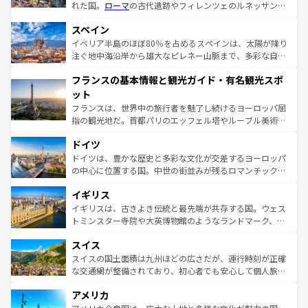
れた国。
ローマ
の古代遺跡やフィレンツェのルネッサンス
美術、ヴェネツィアの運河など、歴史あるスポットはもち
スペイン
ろん、トスカーナの美しい田園風景やアマルフィ海岸の絶
景など、自然景観も見逃せない。観光の合間には、本場の
イベリア半島のほぼ80％を占めるスペインは、太陽が降り
ピザやパスタなど、絶品のイタリア料理を堪能することも
注ぐ地中海沿岸から雄大なピレネー山脈まで、多彩な自然
できる。朝目覚めてから夜眠るまで、すべての瞬間を楽し
と文化が詰まったヨーロッパ屈指の旅行先だ。多様な地域
フランスの基本情報と観光ガイド・有名観光スポ
ませてくれるイタリアで、忘れられない旅をしてみよう！
文化が根付くこの国では、情熱的なフラメンコ、熱気あふ
なお、新着のイタリア情報は
コンテンツ一覧
を参照してほ
れる闘牛、そして美味しいタパスが生活の一部となってい
ット
しい。
る。首都マドリードの洗練された雰囲気や、バルセロナの
フランスは、世界中の旅行者を魅了し続けるヨーロッパ屈
アートに溢れた街角から、地方では古代ローマ遺跡や中世
指の観光地だ。首都パリのエッフェル塔やルーブル美術館
の城塞都市、穏やかなビーチリゾートまで多彩な表情を見
といった象徴的なスポットから、田舎町の古風な美しさま
せる。地方によって風土や気候が異なるスペインはその個
ドイツ
で、幅広い魅力が詰まっている。華麗な宮殿、歴史的な大
性で訪れる人を魅了する。 なお、新着のスペイン情報は
コ
聖堂、美しいビーチ、そして豊かな自然が、訪れる者を心
ドイツは、豊かな歴史と多彩な文化が交差するヨーロッパ
ンテンツ一覧
を参照してほしい。
から魅了する。また、フランスは美食の国としても知ら
の中心に位置する国。中世の街並みが残るロマンチック街
れ、フランス料理はユネスコ無形文化遺産にも登録されて
道から、未来を先取りするようなモダンな都市まで多様な
イギリス
いる。シャンパンの発祥地であるランス、プロヴァンスの
顔を持つこの国は、どこを歩いても飽きることがない。ベ
香り高いラベンダー畑など、多彩な楽しみ方が可能だ。さ
ルリンの文化的活気、バイエルン州のアルプスの絶景、そ
イギリスは、古きよき伝統と最先端が共存する国。ウェス
らに、パリ以外の地域にも魅力が溢れており、どの街角に
してライン川沿いのワイン畑といった風景は必見。ビール
トミンスター寺院や大英博物館のようなランドマーク、歴
も豊かな歴史と文化が息づいている。パリ以外の個性あふ
とソーセージを味わいながら地元の人と過ごす楽しい時間
史ある大学都市、美しい丘陵地帯や牧歌的な風景など、エ
れる地方に足を運ぶとそれぞれで全く異なる文化を体験で
スイス
は、お酒好きな人にはぜひ体験してほしい。 なお、新着の
リアごとに異なる魅力がある。また、優雅なアフタヌーン
きるだろう。 なお、新着のフランス情報は
コンテンツ一覧
ドイツ情報は
コンテンツ一覧
を参照してほしい。
ティー、ビール好きにはたまらない英国パブ、サッカー観
スイスの国土面積は九州ほどの広さだが、運行時刻が正確
を参照してほしい。
戦など、本場だからこそできる体験も豊富。イギリスを旅
な交通網が整備されており、初心者でも安心して個人旅行
して楽しみつくそう。 なお、新着のイギリス情報は
コンテ
を楽しめる。日本同様に時刻表どおりの旅が可能だ。中世
アメリカ
ンツ一覧
を参照してほしい。
の建物がそのまま残る町や、スイスならではのユニークな
博物館もあり、アルプス観光だけでなく町歩きも満喫する