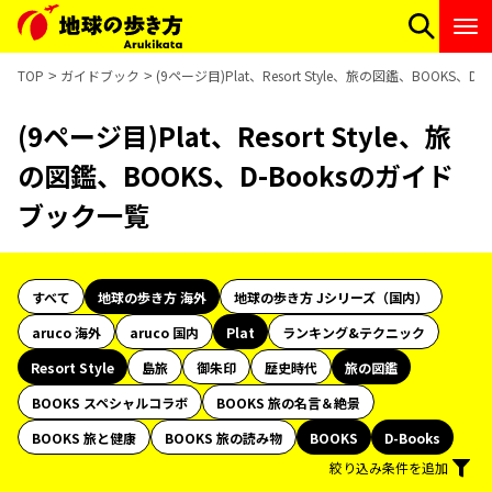
TOP
ガイドブック
(9ページ目)Plat、Resort Style、旅の図鑑、BOOKS、
(9ページ目)Plat、Resort Style、旅
の図鑑、BOOKS、D-Booksのガイド
ブック一覧
すべて
地球の歩き方 海外
地球の歩き方 Jシリーズ（国内）
aruco 海外
aruco 国内
Plat
ランキング&テクニック
Resort Style
島旅
御朱印
歴史時代
旅の図鑑
BOOKS スペシャルコラボ
BOOKS 旅の名言＆絶景
BOOKS 旅と健康
BOOKS 旅の読み物
BOOKS
D-Books
絞り込み条件を追加