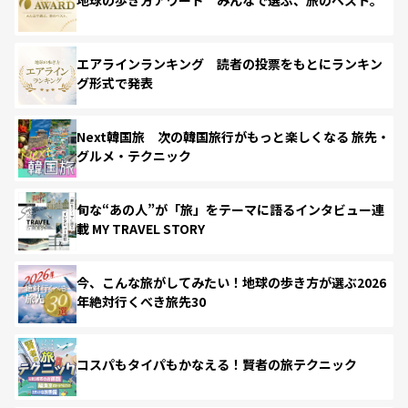
地球の歩き方アワード みんなで選ぶ、旅のベスト。
エアラインランキング 読者の投票をもとにランキン
グ形式で発表
Next韓国旅 次の韓国旅行がもっと楽しくなる 旅先・
グルメ・テクニック
旬な“あの人”が「旅」をテーマに語るインタビュー連
載 MY TRAVEL STORY
今、こんな旅がしてみたい！地球の歩き方が選ぶ2026
年絶対行くべき旅先30
コスパもタイパもかなえる！賢者の旅テクニック