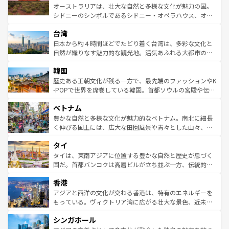
しみながら、その多様性と豊かな歴史を感じることができ
おすすめ。エメラルドグリーンに輝く海をはじめ、豊かな
オーストラリアは、壮大な自然と多様な文化が魅力の国。
るだろう。車でのロードトリップや列車の旅も、アメリカ
文化や歴史が息づいている。「アロハスピリット」と呼ば
シドニーのシンボルであるシドニー・オペラハウス、オー
ならではの贅沢な旅のスタイルだ。 なお、新着のアメリカ
れるおもてなしの心で訪れる人々を迎えてくれるハワイの
ストラリア東海岸北部に広がる大サンゴ礁地帯グレートバ
情報は
コンテンツ一覧
を参照してほしい。
人々、おいしいローカルフードやハワイアンミュージッ
台湾
リアリーフや大陸中央部にそびえるウルル（エアーズロッ
ク、伝統的なフラダンスなど、すべてがハワイの魅力を彩
ク）、タスマニアの美しい原生林やケアンズの熱帯雨林な
日本から約４時間ほどでたどり着く台湾は、多彩な文化と
っている。訪れるたびに新しい発見と感動が待っているハ
ど、見どころがたくさん。また、カフェやワイン、オージ
自然が織りなす魅力的な観光地。活気あふれる大都市の台
ワイを、存分に味わってほしい。 なお、新着のハワイ情報
ービーフなどの食文化も豊かで、美味しいものであふれて
北やノスタルジックな町並みが人気な九份（ジォウフェ
は
コンテンツ一覧
を参照してほしい。
韓国
いる。アクティビティも充実しており、サーフィンやダイ
ン）、静ひつな山岳地帯である台湾東部など、都市の喧騒
ビング、ハイキングなど、アウトドア好きにはたまらな
と山間の静けさが共存しており、訪れる人に新しい発見と
歴史ある王朝文化が残る一方で、最先端のファッションやK
い。オーストラリアの多彩な魅力を存分に味わいつくそ
驚きをもたらしてくれる。また、奥深い台湾の食文化も魅
-POPで世界を席巻している韓国。首都ソウルの宮殿や伝統
う。 なお、新着のオーストラリア情報は
コンテンツ一覧
を
力で、夜市などの屋台グルメから高級料理、ヘルシーで美
家屋が並ぶエリアでは韓国の歴史と文化に浸ることがで
参照してほしい。
ベトナム
容にもいいと評判のスイーツなど、バラエティ豊かな料理
き、地方に足を延ばせば四季折々の自然美を楽しむことが
が味わえる。 なお、新着の台湾情報は
コンテンツ一覧
を参
できる。そして、キムチや焼肉、絶品のストリートフード
豊かな自然と多様な文化が魅力的なベトナム。南北に細長
照してほしい。
まで、さまざまな韓国料理が待っている。夜には、韓国な
く伸びる国土には、広大な田園風景や青々とした山々、世
らではのナイトライフも堪能できる。あたたかいホスピタ
界遺産に登録された壮大な自然景観が点在し、都市部では
タイ
リティに包まれながら、韓国の多彩な魅力を心ゆくまで味
急速な発展と共に伝統が息づく。ハノイの古い町並みやホ
わってみてほしい。 なお、新着の韓国情報は
コンテンツ一
ーチミン市のフランス統治時代の建物も、独特の雰囲気を
タイは、東南アジアに位置する豊かな自然と歴史が息づく
覧
を参照してほしい。
醸し出している。また、バラエティの豊かさとおいしさで
国だ。首都バンコクは高層ビルが立ち並ぶ一方、伝統的な
世界中の食通を魅了してやまないベトナム料理も魅力のひ
寺院や市場がいたるところに点在し、古きよき文化と現代
香港
とつ。フォーやバインミー、ベトナムコーヒーなどは、ぜ
の活気が交差している。北部ではチェンマイなどの山岳地
ひ現地で味わいたい。どの地域を訪れてもあたたかい人々
帯で自然と触れ合い、南部ではプーケットやクラビの美し
アジアと西洋の文化が交わる香港は、特有のエネルギーを
が旅行者を迎えてくれるので、きっと忘れられない旅にな
いビーチでリゾート気分を楽しむことができる。タイ料理
もっている。ヴィクトリア湾に広がる壮大な景色、近未来
るはずだ。 なお、新着のベトナム情報は
コンテンツ一覧
を
は世界的に有名で、屋台から高級レストランまで味覚を刺
的なアートスポット、そして歴史と現代が融合した町並
参照してほしい。
シンガポール
激する。気候は一年中温暖で、どの季節にも異なる楽しみ
み、どこを訪れても感動するはず。観光スポットが密集し
が待っている。親しみやすいタイの人々、仏教を中心とし