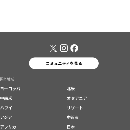
コミュニティを見る
国と地域
ヨーロッパ
北米
中南米
オセアニア
ハワイ
リゾート
アジア
中近東
アフリカ
日本