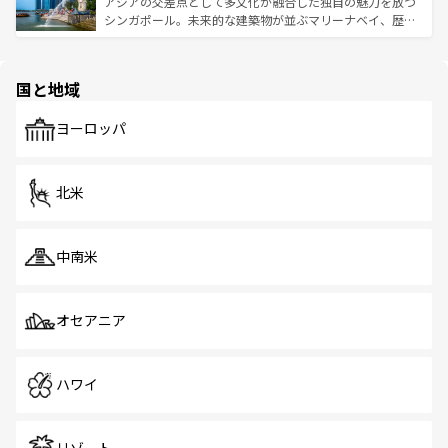
ており、効率よく見どころを回れるのも魅力。息をのむよ
アジアの交差点として多文化が融合した独自の魅力を放つ
た文化、そして多様な観光資源が、訪れる旅人を魅了し続
うな絶景から文化的な体験まで、香港を存分に楽しみ尽く
シンガポール。未来的な建築物が並ぶマリーナベイ、歴史
ける。 なお、新着のタイ情報は
コンテンツ一覧
を参照して
そう。 なお、新着の香港情報は
コンテンツ一覧
を参照して
と伝統を感じられるエスニックタウン、多数の緑豊かな公
ほしい。
ほしい。
園や自然保護区など、自然が調和した近代的な景観と文化
の多様性あふれるカラフルな町は、どこを歩いても新しい
国と地域
発見がある。さらに、治安のよさや充実した公共交通機関
も、旅行者にとっては魅力的なポイント。グルメも豊富
で、ホーカーズは地元の風情を楽しめる外せないスポット
ヨーロッパ
だ。訪れる人を飽きさせないシンガポールで、多様な魅力
を体感しよう。 なお、新着のシンガポール情報は
コンテン
ツ一覧
を参照してほしい。
北米
中南米
オセアニア
ハワイ