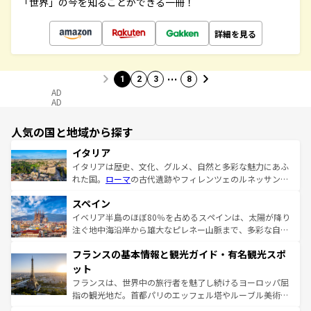
「世界」の今を知ることができる一冊！
詳細を見る
…
1
2
3
8
AD
AD
人気の国と地域から探す
イタリア
イタリアは歴史、文化、グルメ、自然と多彩な魅力にあふ
れた国。
ローマ
の古代遺跡やフィレンツェのルネッサンス
美術、ヴェネツィアの運河など、歴史あるスポットはもち
スペイン
ろん、トスカーナの美しい田園風景やアマルフィ海岸の絶
景など、自然景観も見逃せない。観光の合間には、本場の
イベリア半島のほぼ80％を占めるスペインは、太陽が降り
ピザやパスタなど、絶品のイタリア料理を堪能することも
注ぐ地中海沿岸から雄大なピレネー山脈まで、多彩な自然
できる。朝目覚めてから夜眠るまで、すべての瞬間を楽し
と文化が詰まったヨーロッパ屈指の旅行先だ。多様な地域
フランスの基本情報と観光ガイド・有名観光スポ
ませてくれるイタリアで、忘れられない旅をしてみよう！
文化が根付くこの国では、情熱的なフラメンコ、熱気あふ
なお、新着のイタリア情報は
コンテンツ一覧
を参照してほ
れる闘牛、そして美味しいタパスが生活の一部となってい
ット
しい。
る。首都マドリードの洗練された雰囲気や、バルセロナの
フランスは、世界中の旅行者を魅了し続けるヨーロッパ屈
アートに溢れた街角から、地方では古代ローマ遺跡や中世
指の観光地だ。首都パリのエッフェル塔やルーブル美術館
の城塞都市、穏やかなビーチリゾートまで多彩な表情を見
といった象徴的なスポットから、田舎町の古風な美しさま