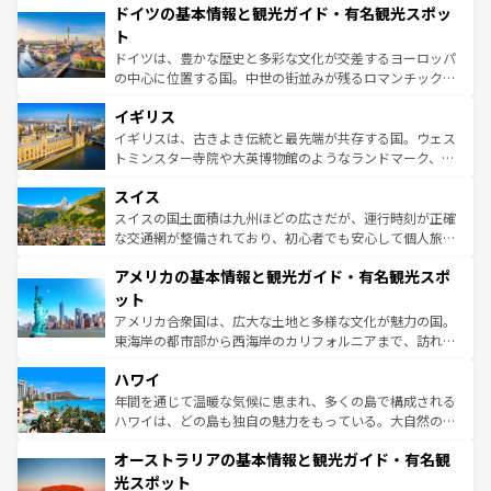
せる。地方によって風土や気候が異なるスペインはその個
ドイツの基本情報と観光ガイド・有名観光スポッ
で、幅広い魅力が詰まっている。華麗な宮殿、歴史的な大
性で訪れる人を魅了する。 なお、新着のスペイン情報は
コ
聖堂、美しいビーチ、そして豊かな自然が、訪れる者を心
ト
ンテンツ一覧
を参照してほしい。
から魅了する。また、フランスは美食の国としても知ら
ドイツは、豊かな歴史と多彩な文化が交差するヨーロッパ
れ、フランス料理はユネスコ無形文化遺産にも登録されて
の中心に位置する国。中世の街並みが残るロマンチック街
いる。シャンパンの発祥地であるランス、プロヴァンスの
道から、未来を先取りするようなモダンな都市まで多様な
香り高いラベンダー畑など、多彩な楽しみ方が可能だ。さ
イギリス
顔を持つこの国は、どこを歩いても飽きることがない。ベ
らに、パリ以外の地域にも魅力が溢れており、どの街角に
ルリンの文化的活気、バイエルン州のアルプスの絶景、そ
イギリスは、古きよき伝統と最先端が共存する国。ウェス
も豊かな歴史と文化が息づいている。パリ以外の個性あふ
してライン川沿いのワイン畑といった風景は必見。ビール
トミンスター寺院や大英博物館のようなランドマーク、歴
れる地方に足を運ぶとそれぞれで全く異なる文化を体験で
とソーセージを味わいながら地元の人と過ごす楽しい時間
史ある大学都市、美しい丘陵地帯や牧歌的な風景など、エ
きるだろう。 なお、新着のフランス情報は
コンテンツ一覧
スイス
は、お酒好きな人にはぜひ体験してほしい。 なお、新着の
リアごとに異なる魅力がある。また、優雅なアフタヌーン
を参照してほしい。
ドイツ情報は
コンテンツ一覧
を参照してほしい。
ティー、ビール好きにはたまらない英国パブ、サッカー観
スイスの国土面積は九州ほどの広さだが、運行時刻が正確
戦など、本場だからこそできる体験も豊富。イギリスを旅
な交通網が整備されており、初心者でも安心して個人旅行
して楽しみつくそう。 なお、新着のイギリス情報は
コンテ
を楽しめる。日本同様に時刻表どおりの旅が可能だ。中世
アメリカの基本情報と観光ガイド・有名観光スポ
ンツ一覧
を参照してほしい。
の建物がそのまま残る町や、スイスならではのユニークな
博物館もあり、アルプス観光だけでなく町歩きも満喫する
ット
ことができる。国民の所得が高いため物価も高いが、旅行
アメリカ合衆国は、広大な土地と多様な文化が魅力の国。
者向けの交通パス提供のサービスもあり、うまく活用すれ
東海岸の都市部から西海岸のカリフォルニアまで、訪れる
ば市内交通費無料で観光を楽しむこともできる。 なお、新
場所ごとに異なる風景と体験が待っている。ニューヨーク
着のスイス情報は
コンテンツ一覧
を参照してほしい。
ハワイ
のような巨大都市は、観光、ショッピング、エンターテイ
ンメントが詰まった刺激的なスポットだ。一方、アメリカ
年間を通じて温暖な気候に恵まれ、多くの島で構成される
西部には大自然が広がり、グランドキャニオンやイエロー
ハワイは、どの島も独自の魅力をもっている。大自然の神
ストーン国立公園といった絶景が堪能できる。さらに、南
秘を感じたいなら、火山が生み出した壮大な景観を誇るハ
オーストラリアの基本情報と観光ガイド・有名観
部のニューオーリンズでは、音楽と美食が融合した独特の
ワイ島は見逃せない。また、定番の観光地といえばオアフ
文化が魅力。旅行者はアメリカの各地域で異なる魅力を楽
島だが、静かな自然を求めるならマウイ島やカウアイ島が
光スポット