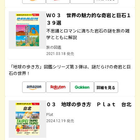
Ｗ０３ 世界の魅力的な奇岩と巨石１
３９選
不思議とロマンに満ちた岩石の謎を旅の雑
学とともに解説
旅の図鑑
2021.03.18 発売
「地球の歩き方」図鑑シリーズ第３弾は、謎だらけの奇岩と巨
石の世界！
詳細を見る
０３ 地球の歩き方 Ｐｌａｔ 台北
Plat
2024.12.19 発売