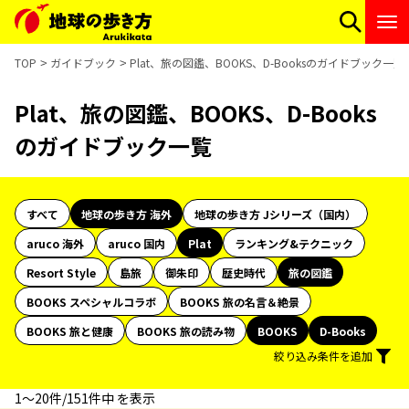
TOP
ガイドブック
Plat、旅の図鑑、BOOKS、D-Booksのガイドブック一覧
Plat、旅の図鑑、BOOKS、D-Books
のガイドブック一覧
すべて
地球の歩き方 海外
地球の歩き方 Jシリーズ（国内）
aruco 海外
aruco 国内
Plat
ランキング&テクニック
Resort Style
島旅
御朱印
歴史時代
旅の図鑑
BOOKS スペシャルコラボ
BOOKS 旅の名言＆絶景
BOOKS 旅と健康
BOOKS 旅の読み物
BOOKS
D-Books
絞り込み条件を追加
1〜20件/151件中 を表示