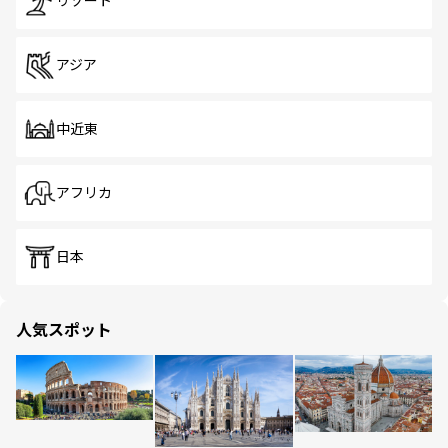
リゾート
アジア
中近東
アフリカ
日本
人気スポット