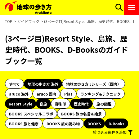
TOP
ガイドブック
(3ページ目)Resort Style、島旅、歴史時代、BOOKS、
(3ページ目)Resort Style、島旅、歴
史時代、BOOKS、D-Booksのガイド
ブック一覧
すべて
地球の歩き方 海外
地球の歩き方 Jシリーズ（国内）
aruco 海外
aruco 国内
Plat
ランキング&テクニック
Resort Style
島旅
御朱印
歴史時代
旅の図鑑
BOOKS スペシャルコラボ
BOOKS 旅の名言＆絶景
BOOKS 旅と健康
BOOKS 旅の読み物
BOOKS
D-Books
絞り込み条件を追加