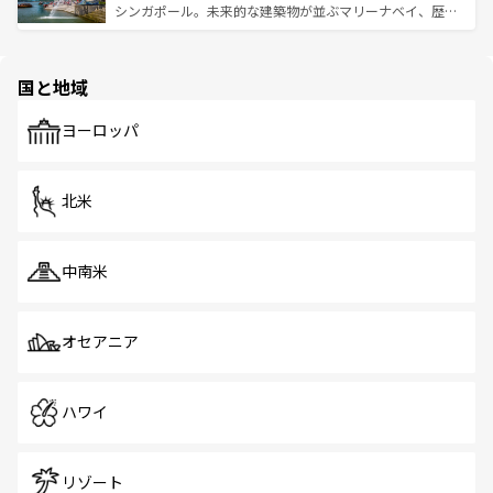
た文化、そして多様な観光資源が、訪れる旅人を魅了し続
うな絶景から文化的な体験まで、香港を存分に楽しみ尽く
シンガポール。未来的な建築物が並ぶマリーナベイ、歴史
ける。 なお、新着のタイ情報は
コンテンツ一覧
を参照して
そう。 なお、新着の香港情報は
コンテンツ一覧
を参照して
と伝統を感じられるエスニックタウン、多数の緑豊かな公
ほしい。
ほしい。
園や自然保護区など、自然が調和した近代的な景観と文化
の多様性あふれるカラフルな町は、どこを歩いても新しい
国と地域
発見がある。さらに、治安のよさや充実した公共交通機関
も、旅行者にとっては魅力的なポイント。グルメも豊富
で、ホーカーズは地元の風情を楽しめる外せないスポット
ヨーロッパ
だ。訪れる人を飽きさせないシンガポールで、多様な魅力
を体感しよう。 なお、新着のシンガポール情報は
コンテン
ツ一覧
を参照してほしい。
北米
中南米
オセアニア
ハワイ
リゾート