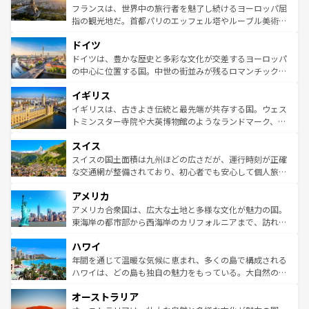
しい。
る。首都マドリードの洗練された雰囲気や、バルセロナの
フランスは、世界中の旅行者を魅了し続けるヨーロッパ屈
アートに溢れた街角から、地方では古代ローマ遺跡や中世
指の観光地だ。首都パリのエッフェル塔やルーブル美術館
の城塞都市、穏やかなビーチリゾートまで多彩な表情を見
といった象徴的なスポットから、田舎町の古風な美しさま
せる。地方によって風土や気候が異なるスペインはその個
ドイツ
で、幅広い魅力が詰まっている。華麗な宮殿、歴史的な大
性で訪れる人を魅了する。 なお、新着のスペイン情報は
コ
聖堂、美しいビーチ、そして豊かな自然が、訪れる者を心
ドイツは、豊かな歴史と多彩な文化が交差するヨーロッパ
ンテンツ一覧
を参照してほしい。
から魅了する。また、フランスは美食の国としても知ら
の中心に位置する国。中世の街並みが残るロマンチック街
れ、フランス料理はユネスコ無形文化遺産にも登録されて
道から、未来を先取りするようなモダンな都市まで多様な
イギリス
いる。シャンパンの発祥地であるランス、プロヴァンスの
顔を持つこの国は、どこを歩いても飽きることがない。ベ
香り高いラベンダー畑など、多彩な楽しみ方が可能だ。さ
ルリンの文化的活気、バイエルン州のアルプスの絶景、そ
イギリスは、古きよき伝統と最先端が共存する国。ウェス
らに、パリ以外の地域にも魅力が溢れており、どの街角に
してライン川沿いのワイン畑といった風景は必見。ビール
トミンスター寺院や大英博物館のようなランドマーク、歴
も豊かな歴史と文化が息づいている。パリ以外の個性あふ
とソーセージを味わいながら地元の人と過ごす楽しい時間
史ある大学都市、美しい丘陵地帯や牧歌的な風景など、エ
れる地方に足を運ぶとそれぞれで全く異なる文化を体験で
スイス
は、お酒好きな人にはぜひ体験してほしい。 なお、新着の
リアごとに異なる魅力がある。また、優雅なアフタヌーン
きるだろう。 なお、新着のフランス情報は
コンテンツ一覧
ドイツ情報は
コンテンツ一覧
を参照してほしい。
ティー、ビール好きにはたまらない英国パブ、サッカー観
スイスの国土面積は九州ほどの広さだが、運行時刻が正確
を参照してほしい。
戦など、本場だからこそできる体験も豊富。イギリスを旅
な交通網が整備されており、初心者でも安心して個人旅行
して楽しみつくそう。 なお、新着のイギリス情報は
コンテ
を楽しめる。日本同様に時刻表どおりの旅が可能だ。中世
アメリカ
ンツ一覧
を参照してほしい。
の建物がそのまま残る町や、スイスならではのユニークな
博物館もあり、アルプス観光だけでなく町歩きも満喫する
アメリカ合衆国は、広大な土地と多様な文化が魅力の国。
ことができる。国民の所得が高いため物価も高いが、旅行
東海岸の都市部から西海岸のカリフォルニアまで、訪れる
者向けの交通パス提供のサービスもあり、うまく活用すれ
場所ごとに異なる風景と体験が待っている。ニューヨーク
ハワイ
ば市内交通費無料で観光を楽しむこともできる。 なお、新
のような巨大都市は、観光、ショッピング、エンターテイ
着のスイス情報は
コンテンツ一覧
を参照してほしい。
ンメントが詰まった刺激的なスポットだ。一方、アメリカ
年間を通じて温暖な気候に恵まれ、多くの島で構成される
西部には大自然が広がり、グランドキャニオンやイエロー
ハワイは、どの島も独自の魅力をもっている。大自然の神
ストーン国立公園といった絶景が堪能できる。さらに、南
秘を感じたいなら、火山が生み出した壮大な景観を誇るハ
オーストラリア
部のニューオーリンズでは、音楽と美食が融合した独特の
ワイ島は見逃せない。また、定番の観光地といえばオアフ
文化が魅力。旅行者はアメリカの各地域で異なる魅力を楽