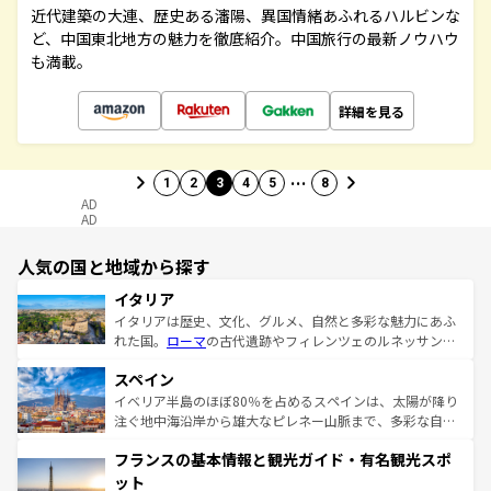
近代建築の大連、歴史ある瀋陽、異国情緒あふれるハルビンな
ど、中国東北地方の魅力を徹底紹介。中国旅行の最新ノウハウ
も満載。
詳細を見る
…
1
2
3
4
5
8
AD
AD
人気の国と地域から探す
イタリア
イタリアは歴史、文化、グルメ、自然と多彩な魅力にあふ
れた国。
ローマ
の古代遺跡やフィレンツェのルネッサンス
美術、ヴェネツィアの運河など、歴史あるスポットはもち
スペイン
ろん、トスカーナの美しい田園風景やアマルフィ海岸の絶
景など、自然景観も見逃せない。観光の合間には、本場の
イベリア半島のほぼ80％を占めるスペインは、太陽が降り
ピザやパスタなど、絶品のイタリア料理を堪能することも
注ぐ地中海沿岸から雄大なピレネー山脈まで、多彩な自然
できる。朝目覚めてから夜眠るまで、すべての瞬間を楽し
と文化が詰まったヨーロッパ屈指の旅行先だ。多様な地域
フランスの基本情報と観光ガイド・有名観光スポ
ませてくれるイタリアで、忘れられない旅をしてみよう！
文化が根付くこの国では、情熱的なフラメンコ、熱気あふ
なお、新着のイタリア情報は
コンテンツ一覧
を参照してほ
れる闘牛、そして美味しいタパスが生活の一部となってい
ット