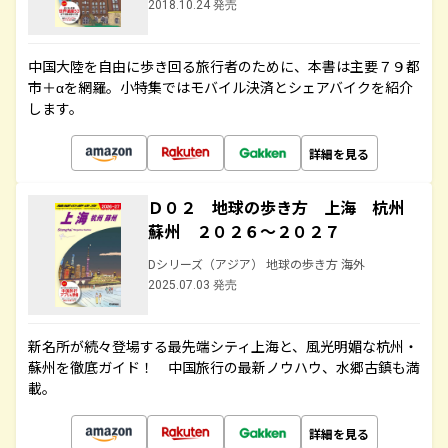
2018.10.24 発売
中国大陸を自由に歩き回る旅行者のために、本書は主要７９都
市＋αを網羅。小特集ではモバイル決済とシェアバイクを紹介
します。
詳細を見る
Ｄ０２ 地球の歩き方 上海 杭州
蘇州 ２０２６～２０２７
Dシリーズ（アジア） 地球の歩き方 海外
2025.07.03 発売
新名所が続々登場する最先端シティ上海と、風光明媚な杭州・
蘇州を徹底ガイド！ 中国旅行の最新ノウハウ、水郷古鎮も満
載。
詳細を見る