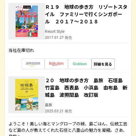
Ｒ１９ 地球の歩き方 リゾートスタ
イル ファミリーで行くシンガポー
ル ２０１７～２０１８
Resort Style
2017.01.27 発売
当社在庫切れ
詳細を見る
２０ 地球の歩き方 島旅 石垣島
竹富島 西表島 小浜島 由布島 新
城島 波照間島 改訂版
島旅
2025.03.21 発売
ようこそ！美しい海とマングローブの緑、島ごはん、伝統工芸
など島の人が教えてくれた石垣と八重山の魅力を凝縮。さあ、