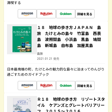
満喫する
詳細を見る
１８ 地球の歩き方ＪＡＰＡＮ 島
旅 たけとみの島々 竹富島 西表
島 波照間島 小浜島 黒島 鳩間
島 新城島 由布島 加屋真島
島旅
2021.01.21 発売
日本最南端の町、たけとみの魅力的な島々に泊まってのんびり
過ごすためのガイドブック
詳細を見る
Ｒ１８ 地球の歩き方 リゾートスタ
イル ケアンズとグレートバリアリー
フ ２０１５～２０１６