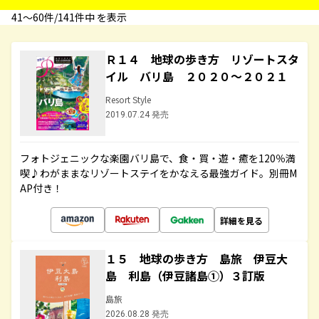
41〜60件/141件中 を表示
Ｒ１４ 地球の歩き方 リゾートスタ
イル バリ島 ２０２０～２０２１
Resort Style
2019.07.24 発売
フォトジェニックな楽園バリ島で、食・買・遊・癒を120％満
喫♪わがままなリゾートステイをかなえる最強ガイド。別冊M
AP付き！
詳細を見る
１５ 地球の歩き方 島旅 伊豆大
島 利島（伊豆諸島①）３訂版
島旅
2026.08.28 発売