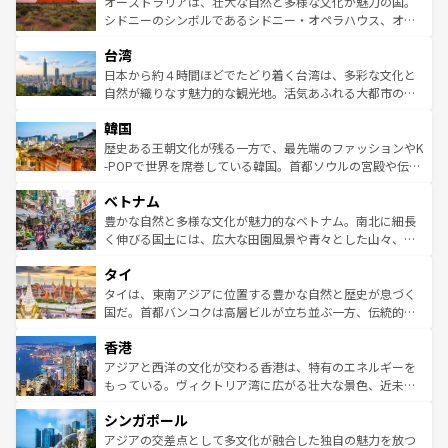
島だが、静かな自然を求めるならマウイ島やカウアイ島が
オーストラリアは、壮大な自然と多様な文化が魅力の国。
しみながら、その多様性と豊かな歴史を感じることができ
おすすめ。エメラルドグリーンに輝く海をはじめ、豊かな
シドニーのシンボルであるシドニー・オペラハウス、オー
るだろう。車でのロードトリップや列車の旅も、アメリカ
文化や歴史が息づいている。「アロハスピリット」と呼ば
ストラリア東海岸北部に広がる大サンゴ礁地帯グレートバ
ならではの贅沢な旅のスタイルだ。 なお、新着のアメリカ
台湾
れるおもてなしの心で訪れる人々を迎えてくれるハワイの
リアリーフや大陸中央部にそびえるウルル（エアーズロッ
情報は
コンテンツ一覧
を参照してほしい。
人々、おいしいローカルフードやハワイアンミュージッ
ク）、タスマニアの美しい原生林やケアンズの熱帯雨林な
日本から約４時間ほどでたどり着く台湾は、多彩な文化と
ク、伝統的なフラダンスなど、すべてがハワイの魅力を彩
ど、見どころがたくさん。また、カフェやワイン、オージ
自然が織りなす魅力的な観光地。活気あふれる大都市の台
っている。訪れるたびに新しい発見と感動が待っているハ
ービーフなどの食文化も豊かで、美味しいものであふれて
北やノスタルジックな町並みが人気な九份（ジォウフェ
ワイを、存分に味わってほしい。 なお、新着のハワイ情報
韓国
いる。アクティビティも充実しており、サーフィンやダイ
ン）、静ひつな山岳地帯である台湾東部など、都市の喧騒
は
コンテンツ一覧
を参照してほしい。
ビング、ハイキングなど、アウトドア好きにはたまらな
と山間の静けさが共存しており、訪れる人に新しい発見と
歴史ある王朝文化が残る一方で、最先端のファッションやK
い。オーストラリアの多彩な魅力を存分に味わいつくそ
驚きをもたらしてくれる。また、奥深い台湾の食文化も魅
-POPで世界を席巻している韓国。首都ソウルの宮殿や伝統
う。 なお、新着のオーストラリア情報は
コンテンツ一覧
を
力で、夜市などの屋台グルメから高級料理、ヘルシーで美
家屋が並ぶエリアでは韓国の歴史と文化に浸ることがで
参照してほしい。
ベトナム
容にもいいと評判のスイーツなど、バラエティ豊かな料理
き、地方に足を延ばせば四季折々の自然美を楽しむことが
が味わえる。 なお、新着の台湾情報は
コンテンツ一覧
を参
できる。そして、キムチや焼肉、絶品のストリートフード
豊かな自然と多様な文化が魅力的なベトナム。南北に細長
照してほしい。
まで、さまざまな韓国料理が待っている。夜には、韓国な
く伸びる国土には、広大な田園風景や青々とした山々、世
らではのナイトライフも堪能できる。あたたかいホスピタ
界遺産に登録された壮大な自然景観が点在し、都市部では
タイ
リティに包まれながら、韓国の多彩な魅力を心ゆくまで味
急速な発展と共に伝統が息づく。ハノイの古い町並みやホ
わってみてほしい。 なお、新着の韓国情報は
コンテンツ一
ーチミン市のフランス統治時代の建物も、独特の雰囲気を
タイは、東南アジアに位置する豊かな自然と歴史が息づく
覧
を参照してほしい。
醸し出している。また、バラエティの豊かさとおいしさで
国だ。首都バンコクは高層ビルが立ち並ぶ一方、伝統的な
世界中の食通を魅了してやまないベトナム料理も魅力のひ
寺院や市場がいたるところに点在し、古きよき文化と現代
香港
とつ。フォーやバインミー、ベトナムコーヒーなどは、ぜ
の活気が交差している。北部ではチェンマイなどの山岳地
ひ現地で味わいたい。どの地域を訪れてもあたたかい人々
帯で自然と触れ合い、南部ではプーケットやクラビの美し
アジアと西洋の文化が交わる香港は、特有のエネルギーを
が旅行者を迎えてくれるので、きっと忘れられない旅にな
いビーチでリゾート気分を楽しむことができる。タイ料理
もっている。ヴィクトリア湾に広がる壮大な景色、近未来
るはずだ。 なお、新着のベトナム情報は
コンテンツ一覧
を
は世界的に有名で、屋台から高級レストランまで味覚を刺
的なアートスポット、そして歴史と現代が融合した町並
参照してほしい。
シンガポール
激する。気候は一年中温暖で、どの季節にも異なる楽しみ
み、どこを訪れても感動するはず。観光スポットが密集し
が待っている。親しみやすいタイの人々、仏教を中心とし
ており、効率よく見どころを回れるのも魅力。息をのむよ
アジアの交差点として多文化が融合した独自の魅力を放つ