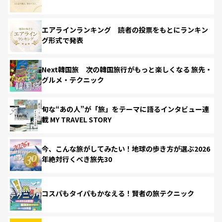
エアラインランキング 読者の投票をもとにランキン
グ形式で発表
Next韓国旅 次の韓国旅行がもっと楽しくなる 旅先・
グルメ・テクニック
旬な“あの人”が「旅」をテーマに語るインタビュー連
載 MY TRAVEL STORY
今、こんな旅がしてみたい！地球の歩き方が選ぶ2026
年絶対行くべき旅先30
コスパもタイパもかなえる！賢者の旅テクニック