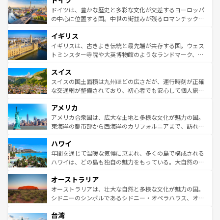
ドイツ
で、幅広い魅力が詰まっている。華麗な宮殿、歴史的な大
性で訪れる人を魅了する。 なお、新着のスペイン情報は
コ
聖堂、美しいビーチ、そして豊かな自然が、訪れる者を心
ドイツは、豊かな歴史と多彩な文化が交差するヨーロッパ
ンテンツ一覧
を参照してほしい。
から魅了する。また、フランスは美食の国としても知ら
の中心に位置する国。中世の街並みが残るロマンチック街
れ、フランス料理はユネスコ無形文化遺産にも登録されて
道から、未来を先取りするようなモダンな都市まで多様な
イギリス
いる。シャンパンの発祥地であるランス、プロヴァンスの
顔を持つこの国は、どこを歩いても飽きることがない。ベ
香り高いラベンダー畑など、多彩な楽しみ方が可能だ。さ
ルリンの文化的活気、バイエルン州のアルプスの絶景、そ
イギリスは、古きよき伝統と最先端が共存する国。ウェス
らに、パリ以外の地域にも魅力が溢れており、どの街角に
してライン川沿いのワイン畑といった風景は必見。ビール
トミンスター寺院や大英博物館のようなランドマーク、歴
も豊かな歴史と文化が息づいている。パリ以外の個性あふ
とソーセージを味わいながら地元の人と過ごす楽しい時間
史ある大学都市、美しい丘陵地帯や牧歌的な風景など、エ
れる地方に足を運ぶとそれぞれで全く異なる文化を体験で
スイス
は、お酒好きな人にはぜひ体験してほしい。 なお、新着の
リアごとに異なる魅力がある。また、優雅なアフタヌーン
きるだろう。 なお、新着のフランス情報は
コンテンツ一覧
ドイツ情報は
コンテンツ一覧
を参照してほしい。
ティー、ビール好きにはたまらない英国パブ、サッカー観
スイスの国土面積は九州ほどの広さだが、運行時刻が正確
を参照してほしい。
戦など、本場だからこそできる体験も豊富。イギリスを旅
な交通網が整備されており、初心者でも安心して個人旅行
して楽しみつくそう。 なお、新着のイギリス情報は
コンテ
を楽しめる。日本同様に時刻表どおりの旅が可能だ。中世
アメリカ
ンツ一覧
を参照してほしい。
の建物がそのまま残る町や、スイスならではのユニークな
博物館もあり、アルプス観光だけでなく町歩きも満喫する
アメリカ合衆国は、広大な土地と多様な文化が魅力の国。
ことができる。国民の所得が高いため物価も高いが、旅行
東海岸の都市部から西海岸のカリフォルニアまで、訪れる
者向けの交通パス提供のサービスもあり、うまく活用すれ
場所ごとに異なる風景と体験が待っている。ニューヨーク
ハワイ
ば市内交通費無料で観光を楽しむこともできる。 なお、新
のような巨大都市は、観光、ショッピング、エンターテイ
着のスイス情報は
コンテンツ一覧
を参照してほしい。
ンメントが詰まった刺激的なスポットだ。一方、アメリカ
年間を通じて温暖な気候に恵まれ、多くの島で構成される
西部には大自然が広がり、グランドキャニオンやイエロー
ハワイは、どの島も独自の魅力をもっている。大自然の神
ストーン国立公園といった絶景が堪能できる。さらに、南
秘を感じたいなら、火山が生み出した壮大な景観を誇るハ
オーストラリア
部のニューオーリンズでは、音楽と美食が融合した独特の
ワイ島は見逃せない。また、定番の観光地といえばオアフ
文化が魅力。旅行者はアメリカの各地域で異なる魅力を楽
島だが、静かな自然を求めるならマウイ島やカウアイ島が
オーストラリアは、壮大な自然と多様な文化が魅力の国。
しみながら、その多様性と豊かな歴史を感じることができ
おすすめ。エメラルドグリーンに輝く海をはじめ、豊かな
シドニーのシンボルであるシドニー・オペラハウス、オー
るだろう。車でのロードトリップや列車の旅も、アメリカ
文化や歴史が息づいている。「アロハスピリット」と呼ば
ストラリア東海岸北部に広がる大サンゴ礁地帯グレートバ
ならではの贅沢な旅のスタイルだ。 なお、新着のアメリカ
台湾
れるおもてなしの心で訪れる人々を迎えてくれるハワイの
リアリーフや大陸中央部にそびえるウルル（エアーズロッ