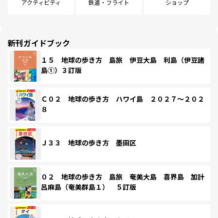
アクティビティ
鉄道・フライト
ショップ
新刊ガイドブック
１５ 地球の歩き方 島旅 伊豆大島 利島（伊豆諸
島①）３訂版
Ｃ０２ 地球の歩き方 ハワイ島 ２０２７～２０２
８
Ｊ３３ 地球の歩き方 墨田区
０２ 地球の歩き方 島旅 奄美大島 喜界島 加計
呂麻島（奄美群島１） ５訂版