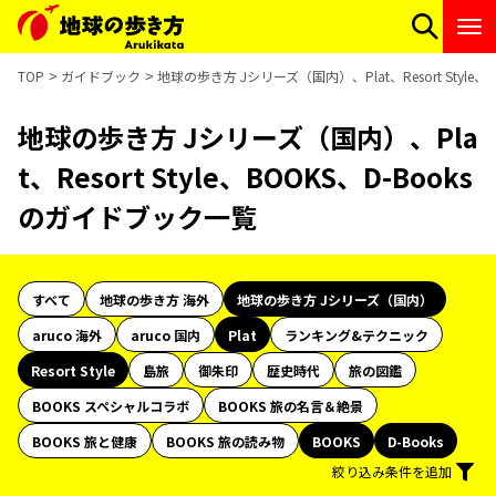
TOP
ガイドブック
地球の歩き方 Jシリーズ（国内）、Plat、Resort Style
地球の歩き方 Jシリーズ（国内）、Pla
t、Resort Style、BOOKS、D-Books
のガイドブック一覧
すべて
地球の歩き方 海外
地球の歩き方 Jシリーズ（国内）
aruco 海外
aruco 国内
Plat
ランキング&テクニック
Resort Style
島旅
御朱印
歴史時代
旅の図鑑
BOOKS スペシャルコラボ
BOOKS 旅の名言＆絶景
BOOKS 旅と健康
BOOKS 旅の読み物
BOOKS
D-Books
絞り込み条件を追加