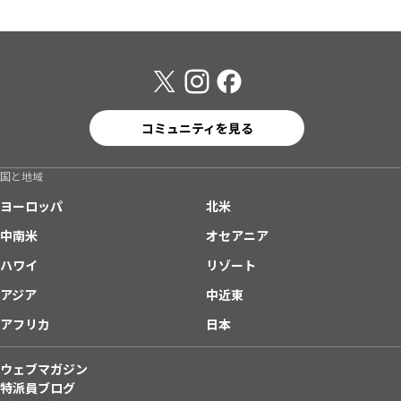
コミュニティを見る
国と地域
ヨーロッパ
北米
中南米
オセアニア
ハワイ
リゾート
アジア
中近東
アフリカ
日本
ウェブマガジン
特派員ブログ