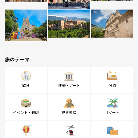
旅のテーマ
飲食
建築・アート
宿泊
イベント・観戦
世界遺産
リゾート