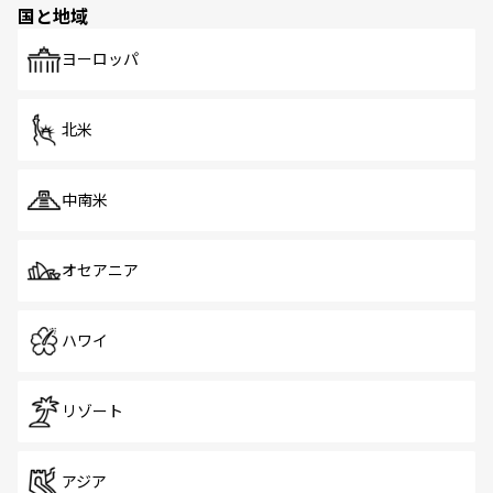
国と地域
発見がある。さらに、治安のよさや充実した公共交通機関
も、旅行者にとっては魅力的なポイント。グルメも豊富
で、ホーカーズは地元の風情を楽しめる外せないスポット
ヨーロッパ
だ。訪れる人を飽きさせないシンガポールで、多様な魅力
を体感しよう。 なお、新着のシンガポール情報は
コンテン
ツ一覧
を参照してほしい。
北米
中南米
オセアニア
ハワイ
リゾート
アジア