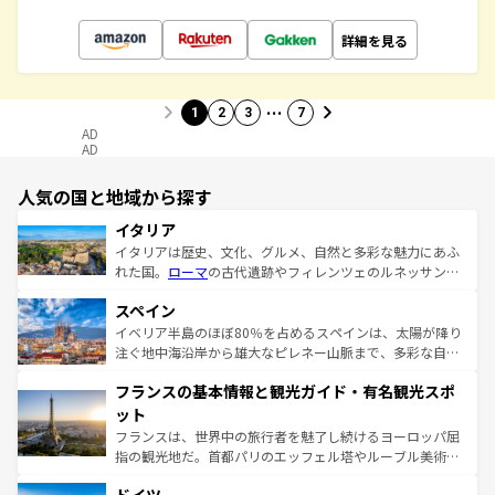
詳細を見る
…
1
2
3
7
AD
AD
人気の国と地域から探す
イタリア
イタリアは歴史、文化、グルメ、自然と多彩な魅力にあふ
れた国。
ローマ
の古代遺跡やフィレンツェのルネッサンス
美術、ヴェネツィアの運河など、歴史あるスポットはもち
スペイン
ろん、トスカーナの美しい田園風景やアマルフィ海岸の絶
景など、自然景観も見逃せない。観光の合間には、本場の
イベリア半島のほぼ80％を占めるスペインは、太陽が降り
ピザやパスタなど、絶品のイタリア料理を堪能することも
注ぐ地中海沿岸から雄大なピレネー山脈まで、多彩な自然
できる。朝目覚めてから夜眠るまで、すべての瞬間を楽し
と文化が詰まったヨーロッパ屈指の旅行先だ。多様な地域
フランスの基本情報と観光ガイド・有名観光スポ
ませてくれるイタリアで、忘れられない旅をしてみよう！
文化が根付くこの国では、情熱的なフラメンコ、熱気あふ
なお、新着のイタリア情報は
コンテンツ一覧
を参照してほ
れる闘牛、そして美味しいタパスが生活の一部となってい
ット
しい。
る。首都マドリードの洗練された雰囲気や、バルセロナの
フランスは、世界中の旅行者を魅了し続けるヨーロッパ屈
アートに溢れた街角から、地方では古代ローマ遺跡や中世
指の観光地だ。首都パリのエッフェル塔やルーブル美術館
の城塞都市、穏やかなビーチリゾートまで多彩な表情を見
といった象徴的なスポットから、田舎町の古風な美しさま
せる。地方によって風土や気候が異なるスペインはその個