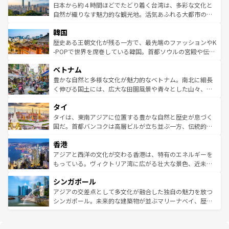
情報は
コンテンツ一覧
を参照してほしい。
人々、おいしいローカルフードやハワイアンミュージッ
ク）、タスマニアの美しい原生林やケアンズの熱帯雨林な
日本から約４時間ほどでたどり着く台湾は、多彩な文化と
ク、伝統的なフラダンスなど、すべてがハワイの魅力を彩
ど、見どころがたくさん。また、カフェやワイン、オージ
自然が織りなす魅力的な観光地。活気あふれる大都市の台
っている。訪れるたびに新しい発見と感動が待っているハ
ービーフなどの食文化も豊かで、美味しいものであふれて
北やノスタルジックな町並みが人気な九份（ジォウフェ
ワイを、存分に味わってほしい。 なお、新着のハワイ情報
韓国
いる。アクティビティも充実しており、サーフィンやダイ
ン）、静ひつな山岳地帯である台湾東部など、都市の喧騒
は
コンテンツ一覧
を参照してほしい。
ビング、ハイキングなど、アウトドア好きにはたまらな
と山間の静けさが共存しており、訪れる人に新しい発見と
歴史ある王朝文化が残る一方で、最先端のファッションやK
い。オーストラリアの多彩な魅力を存分に味わいつくそ
驚きをもたらしてくれる。また、奥深い台湾の食文化も魅
-POPで世界を席巻している韓国。首都ソウルの宮殿や伝統
う。 なお、新着のオーストラリア情報は
コンテンツ一覧
を
力で、夜市などの屋台グルメから高級料理、ヘルシーで美
家屋が並ぶエリアでは韓国の歴史と文化に浸ることがで
参照してほしい。
ベトナム
容にもいいと評判のスイーツなど、バラエティ豊かな料理
き、地方に足を延ばせば四季折々の自然美を楽しむことが
が味わえる。 なお、新着の台湾情報は
コンテンツ一覧
を参
できる。そして、キムチや焼肉、絶品のストリートフード
豊かな自然と多様な文化が魅力的なベトナム。南北に細長
照してほしい。
まで、さまざまな韓国料理が待っている。夜には、韓国な
く伸びる国土には、広大な田園風景や青々とした山々、世
らではのナイトライフも堪能できる。あたたかいホスピタ
界遺産に登録された壮大な自然景観が点在し、都市部では
タイ
リティに包まれながら、韓国の多彩な魅力を心ゆくまで味
急速な発展と共に伝統が息づく。ハノイの古い町並みやホ
わってみてほしい。 なお、新着の韓国情報は
コンテンツ一
ーチミン市のフランス統治時代の建物も、独特の雰囲気を
タイは、東南アジアに位置する豊かな自然と歴史が息づく
覧
を参照してほしい。
醸し出している。また、バラエティの豊かさとおいしさで
国だ。首都バンコクは高層ビルが立ち並ぶ一方、伝統的な
世界中の食通を魅了してやまないベトナム料理も魅力のひ
寺院や市場がいたるところに点在し、古きよき文化と現代
香港
とつ。フォーやバインミー、ベトナムコーヒーなどは、ぜ
の活気が交差している。北部ではチェンマイなどの山岳地
ひ現地で味わいたい。どの地域を訪れてもあたたかい人々
帯で自然と触れ合い、南部ではプーケットやクラビの美し
アジアと西洋の文化が交わる香港は、特有のエネルギーを
が旅行者を迎えてくれるので、きっと忘れられない旅にな
いビーチでリゾート気分を楽しむことができる。タイ料理
もっている。ヴィクトリア湾に広がる壮大な景色、近未来
るはずだ。 なお、新着のベトナム情報は
コンテンツ一覧
を
は世界的に有名で、屋台から高級レストランまで味覚を刺
的なアートスポット、そして歴史と現代が融合した町並
参照してほしい。
シンガポール
激する。気候は一年中温暖で、どの季節にも異なる楽しみ
み、どこを訪れても感動するはず。観光スポットが密集し
が待っている。親しみやすいタイの人々、仏教を中心とし
ており、効率よく見どころを回れるのも魅力。息をのむよ
アジアの交差点として多文化が融合した独自の魅力を放つ
た文化、そして多様な観光資源が、訪れる旅人を魅了し続
うな絶景から文化的な体験まで、香港を存分に楽しみ尽く
シンガポール。未来的な建築物が並ぶマリーナベイ、歴史
ける。 なお、新着のタイ情報は
コンテンツ一覧
を参照して
そう。 なお、新着の香港情報は
コンテンツ一覧
を参照して
と伝統を感じられるエスニックタウン、多数の緑豊かな公
ほしい。
ほしい。
園や自然保護区など、自然が調和した近代的な景観と文化
の多様性あふれるカラフルな町は、どこを歩いても新しい