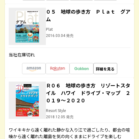
０５ 地球の歩き方 Ｐｌａｔ グア
ム
Plat
2016.03.04 発売
当社在庫切れ
詳細を見る
Ｒ０６ 地球の歩き方 リゾートスタ
イル ハワイ ドライブ・マップ ２
０１９～２０２０
Resort Style
2018.12.05 発売
ワイキキから遠く離れた静かな入り江で過ごしたり、都会の喧
噪から遠く離れた離島を気の向くままにドライブを楽しむ