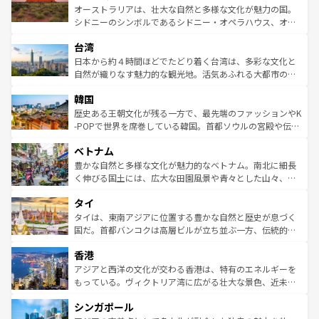
しみながら、その多様性と豊かな歴史を感じることができ
おすすめ。エメラルドグリーンに輝く海をはじめ、豊かな
オーストラリアは、壮大な自然と多様な文化が魅力の国。
るだろう。車でのロードトリップや列車の旅も、アメリカ
文化や歴史が息づいている。「アロハスピリット」と呼ば
シドニーのシンボルであるシドニー・オペラハウス、オー
ならではの贅沢な旅のスタイルだ。 なお、新着のアメリカ
れるおもてなしの心で訪れる人々を迎えてくれるハワイの
ストラリア東海岸北部に広がる大サンゴ礁地帯グレートバ
情報は
コンテンツ一覧
を参照してほしい。
人々、おいしいローカルフードやハワイアンミュージッ
台湾
リアリーフや大陸中央部にそびえるウルル（エアーズロッ
ク、伝統的なフラダンスなど、すべてがハワイの魅力を彩
ク）、タスマニアの美しい原生林やケアンズの熱帯雨林な
日本から約４時間ほどでたどり着く台湾は、多彩な文化と
っている。訪れるたびに新しい発見と感動が待っているハ
ど、見どころがたくさん。また、カフェやワイン、オージ
自然が織りなす魅力的な観光地。活気あふれる大都市の台
ワイを、存分に味わってほしい。 なお、新着のハワイ情報
ービーフなどの食文化も豊かで、美味しいものであふれて
北やノスタルジックな町並みが人気な九份（ジォウフェ
は
コンテンツ一覧
を参照してほしい。
韓国
いる。アクティビティも充実しており、サーフィンやダイ
ン）、静ひつな山岳地帯である台湾東部など、都市の喧騒
ビング、ハイキングなど、アウトドア好きにはたまらな
と山間の静けさが共存しており、訪れる人に新しい発見と
歴史ある王朝文化が残る一方で、最先端のファッションやK
い。オーストラリアの多彩な魅力を存分に味わいつくそ
驚きをもたらしてくれる。また、奥深い台湾の食文化も魅
-POPで世界を席巻している韓国。首都ソウルの宮殿や伝統
う。 なお、新着のオーストラリア情報は
コンテンツ一覧
を
力で、夜市などの屋台グルメから高級料理、ヘルシーで美
家屋が並ぶエリアでは韓国の歴史と文化に浸ることがで
参照してほしい。
ベトナム
容にもいいと評判のスイーツなど、バラエティ豊かな料理
き、地方に足を延ばせば四季折々の自然美を楽しむことが
が味わえる。 なお、新着の台湾情報は
コンテンツ一覧
を参
できる。そして、キムチや焼肉、絶品のストリートフード
豊かな自然と多様な文化が魅力的なベトナム。南北に細長
照してほしい。
まで、さまざまな韓国料理が待っている。夜には、韓国な
く伸びる国土には、広大な田園風景や青々とした山々、世
らではのナイトライフも堪能できる。あたたかいホスピタ
界遺産に登録された壮大な自然景観が点在し、都市部では
タイ
リティに包まれながら、韓国の多彩な魅力を心ゆくまで味
急速な発展と共に伝統が息づく。ハノイの古い町並みやホ
わってみてほしい。 なお、新着の韓国情報は
コンテンツ一
ーチミン市のフランス統治時代の建物も、独特の雰囲気を
タイは、東南アジアに位置する豊かな自然と歴史が息づく
覧
を参照してほしい。
醸し出している。また、バラエティの豊かさとおいしさで
国だ。首都バンコクは高層ビルが立ち並ぶ一方、伝統的な
世界中の食通を魅了してやまないベトナム料理も魅力のひ
寺院や市場がいたるところに点在し、古きよき文化と現代
香港
とつ。フォーやバインミー、ベトナムコーヒーなどは、ぜ
の活気が交差している。北部ではチェンマイなどの山岳地
ひ現地で味わいたい。どの地域を訪れてもあたたかい人々
帯で自然と触れ合い、南部ではプーケットやクラビの美し
アジアと西洋の文化が交わる香港は、特有のエネルギーを
が旅行者を迎えてくれるので、きっと忘れられない旅にな
いビーチでリゾート気分を楽しむことができる。タイ料理
もっている。ヴィクトリア湾に広がる壮大な景色、近未来
るはずだ。 なお、新着のベトナム情報は
コンテンツ一覧
を
は世界的に有名で、屋台から高級レストランまで味覚を刺
的なアートスポット、そして歴史と現代が融合した町並
参照してほしい。
シンガポール
激する。気候は一年中温暖で、どの季節にも異なる楽しみ
み、どこを訪れても感動するはず。観光スポットが密集し