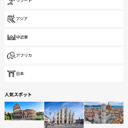
リゾート
アジア
中近東
アフリカ
日本
人気スポット