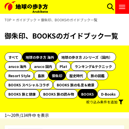
TOP
ガイドブック
御朱印、BOOKSのガイドブック一覧
御朱印、BOOKSのガイドブック一覧
すべて
地球の歩き方 海外
地球の歩き方 Jシリーズ（国内）
aruco 海外
aruco 国内
Plat
ランキング&テクニック
Resort Style
島旅
御朱印
歴史時代
旅の図鑑
BOOKS スペシャルコラボ
BOOKS 旅の名言＆絶景
BOOKS 旅と健康
BOOKS 旅の読み物
BOOKS
D-Books
絞り込み条件を追加
1〜20件/134件中 を表示