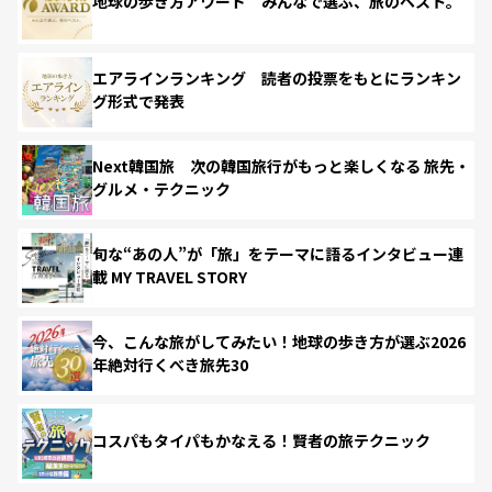
地球の歩き方アワード みんなで選ぶ、旅のベスト。
エアラインランキング 読者の投票をもとにランキン
グ形式で発表
Next韓国旅 次の韓国旅行がもっと楽しくなる 旅先・
グルメ・テクニック
旬な“あの人”が「旅」をテーマに語るインタビュー連
載 MY TRAVEL STORY
今、こんな旅がしてみたい！地球の歩き方が選ぶ2026
年絶対行くべき旅先30
コスパもタイパもかなえる！賢者の旅テクニック