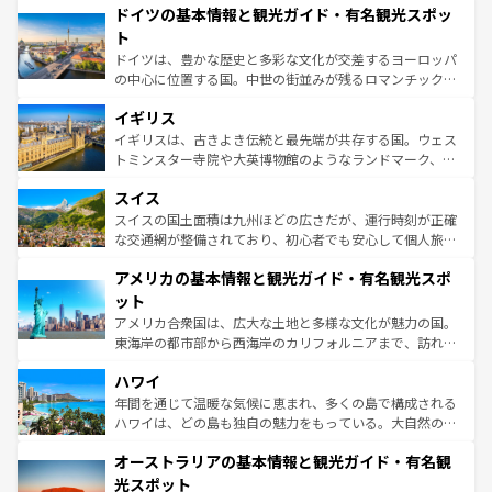
せる。地方によって風土や気候が異なるスペインはその個
ドイツの基本情報と観光ガイド・有名観光スポッ
で、幅広い魅力が詰まっている。華麗な宮殿、歴史的な大
性で訪れる人を魅了する。 なお、新着のスペイン情報は
コ
聖堂、美しいビーチ、そして豊かな自然が、訪れる者を心
ト
ンテンツ一覧
を参照してほしい。
から魅了する。また、フランスは美食の国としても知ら
ドイツは、豊かな歴史と多彩な文化が交差するヨーロッパ
れ、フランス料理はユネスコ無形文化遺産にも登録されて
の中心に位置する国。中世の街並みが残るロマンチック街
いる。シャンパンの発祥地であるランス、プロヴァンスの
道から、未来を先取りするようなモダンな都市まで多様な
香り高いラベンダー畑など、多彩な楽しみ方が可能だ。さ
イギリス
顔を持つこの国は、どこを歩いても飽きることがない。ベ
らに、パリ以外の地域にも魅力が溢れており、どの街角に
ルリンの文化的活気、バイエルン州のアルプスの絶景、そ
イギリスは、古きよき伝統と最先端が共存する国。ウェス
も豊かな歴史と文化が息づいている。パリ以外の個性あふ
してライン川沿いのワイン畑といった風景は必見。ビール
トミンスター寺院や大英博物館のようなランドマーク、歴
れる地方に足を運ぶとそれぞれで全く異なる文化を体験で
とソーセージを味わいながら地元の人と過ごす楽しい時間
史ある大学都市、美しい丘陵地帯や牧歌的な風景など、エ
きるだろう。 なお、新着のフランス情報は
コンテンツ一覧
スイス
は、お酒好きな人にはぜひ体験してほしい。 なお、新着の
リアごとに異なる魅力がある。また、優雅なアフタヌーン
を参照してほしい。
ドイツ情報は
コンテンツ一覧
を参照してほしい。
ティー、ビール好きにはたまらない英国パブ、サッカー観
スイスの国土面積は九州ほどの広さだが、運行時刻が正確
戦など、本場だからこそできる体験も豊富。イギリスを旅
な交通網が整備されており、初心者でも安心して個人旅行
して楽しみつくそう。 なお、新着のイギリス情報は
コンテ
を楽しめる。日本同様に時刻表どおりの旅が可能だ。中世
アメリカの基本情報と観光ガイド・有名観光スポ
ンツ一覧
を参照してほしい。
の建物がそのまま残る町や、スイスならではのユニークな
博物館もあり、アルプス観光だけでなく町歩きも満喫する
ット
ことができる。国民の所得が高いため物価も高いが、旅行
アメリカ合衆国は、広大な土地と多様な文化が魅力の国。
者向けの交通パス提供のサービスもあり、うまく活用すれ
東海岸の都市部から西海岸のカリフォルニアまで、訪れる
ば市内交通費無料で観光を楽しむこともできる。 なお、新
場所ごとに異なる風景と体験が待っている。ニューヨーク
着のスイス情報は
コンテンツ一覧
を参照してほしい。
ハワイ
のような巨大都市は、観光、ショッピング、エンターテイ
ンメントが詰まった刺激的なスポットだ。一方、アメリカ
年間を通じて温暖な気候に恵まれ、多くの島で構成される
西部には大自然が広がり、グランドキャニオンやイエロー
ハワイは、どの島も独自の魅力をもっている。大自然の神
ストーン国立公園といった絶景が堪能できる。さらに、南
秘を感じたいなら、火山が生み出した壮大な景観を誇るハ
オーストラリアの基本情報と観光ガイド・有名観
部のニューオーリンズでは、音楽と美食が融合した独特の
ワイ島は見逃せない。また、定番の観光地といえばオアフ
文化が魅力。旅行者はアメリカの各地域で異なる魅力を楽
島だが、静かな自然を求めるならマウイ島やカウアイ島が
光スポット