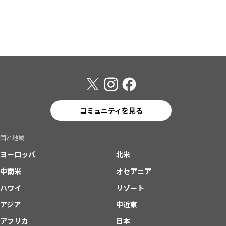
コミュニティを見る
国と地域
ヨーロッパ
北米
中南米
オセアニア
ハワイ
リゾート
アジア
中近東
アフリカ
日本