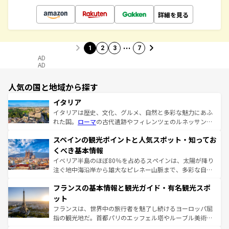
詳細を見る
…
1
2
3
7
AD
AD
人気の国と地域から探す
イタリア
イタリアは歴史、文化、グルメ、自然と多彩な魅力にあふ
れた国。
ローマ
の古代遺跡やフィレンツェのルネッサンス
美術、ヴェネツィアの運河など、歴史あるスポットはもち
スペインの観光ポイントと人気スポット・知ってお
ろん、トスカーナの美しい田園風景やアマルフィ海岸の絶
景など、自然景観も見逃せない。観光の合間には、本場の
くべき基本情報
ピザやパスタなど、絶品のイタリア料理を堪能することも
イベリア半島のほぼ80％を占めるスペインは、太陽が降り
できる。朝目覚めてから夜眠るまで、すべての瞬間を楽し
注ぐ地中海沿岸から雄大なピレネー山脈まで、多彩な自然
ませてくれるイタリアで、忘れられない旅をしてみよう！
と文化が詰まったヨーロッパ屈指の旅行先だ。多様な地域
なお、新着のイタリア情報は
コンテンツ一覧
を参照してほ
フランスの基本情報と観光ガイド・有名観光スポ
文化が根付くこの国では、情熱的なフラメンコ、熱気あふ
しい。
れる闘牛、そして美味しいタパスが生活の一部となってい
ット
る。首都マドリードの洗練された雰囲気や、バルセロナの
フランスは、世界中の旅行者を魅了し続けるヨーロッパ屈
アートに溢れた街角から、地方では古代ローマ遺跡や中世
指の観光地だ。首都パリのエッフェル塔やルーブル美術館
の城塞都市、穏やかなビーチリゾートまで多彩な表情を見
といった象徴的なスポットから、田舎町の古風な美しさま