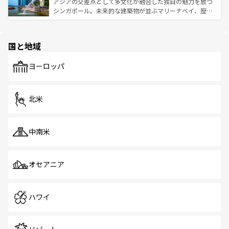
が待っている。親しみやすいタイの人々、仏教を中心とし
ており、効率よく見どころを回れるのも魅力。息をのむよ
アジアの交差点として多文化が融合した独自の魅力を放つ
た文化、そして多様な観光資源が、訪れる旅人を魅了し続
うな絶景から文化的な体験まで、香港を存分に楽しみ尽く
シンガポール。未来的な建築物が並ぶマリーナベイ、歴史
ける。 なお、新着のタイ情報は
コンテンツ一覧
を参照して
そう。 なお、新着の香港情報は
コンテンツ一覧
を参照して
と伝統を感じられるエスニックタウン、多数の緑豊かな公
ほしい。
ほしい。
園や自然保護区など、自然が調和した近代的な景観と文化
の多様性あふれるカラフルな町は、どこを歩いても新しい
国と地域
発見がある。さらに、治安のよさや充実した公共交通機関
も、旅行者にとっては魅力的なポイント。グルメも豊富
で、ホーカーズは地元の風情を楽しめる外せないスポット
ヨーロッパ
だ。訪れる人を飽きさせないシンガポールで、多様な魅力
を体感しよう。 なお、新着のシンガポール情報は
コンテン
ツ一覧
を参照してほしい。
北米
中南米
オセアニア
ハワイ