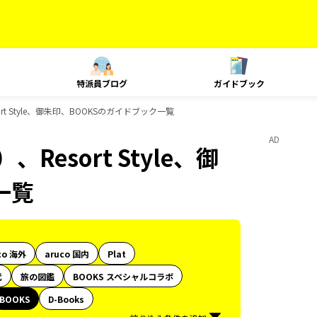
特派員ブログ
ガイドブック
t Style、御朱印、BOOKSのガイドブック一覧
AD
esort Style、御
一覧
co 海外
aruco 国内
Plat
代
旅の図鑑
BOOKS スペシャルコラボ
BOOKS
D-Books