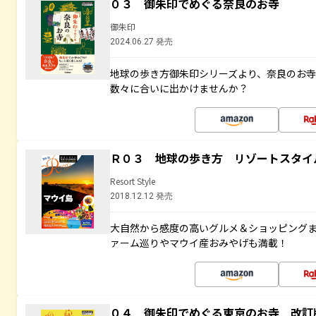
０３ 御朱印でめぐる奈良のお寺
御朱印
2024.06.27 発売
地球の歩き方御朱印シリーズより、奈良のお
数々に合いに出かけませんか？
Ｒ０３ 地球の歩き方 リゾートスタイ
Resort Style
2018.12.12 発売
大自然から感度の高いグルメ＆ショッピング
ァーム巡りやマウイ産おみやげも満載！
０４ 御朱印でめぐる東京のお寺 改訂