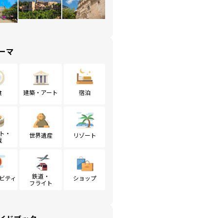
ーマ
食
建築・アート
宿泊
ト・
世界遺産
リゾート
戦
鉄道・
ビティ
ショップ
フライト