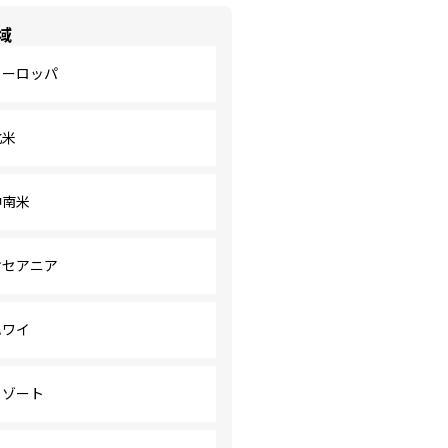
域
ヨーロッパ
北米
中南米
オセアニア
ハワイ
リゾート