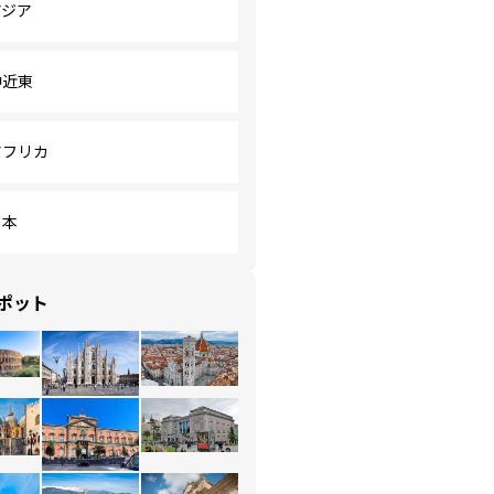
アジア
中近東
アフリカ
日本
ポット