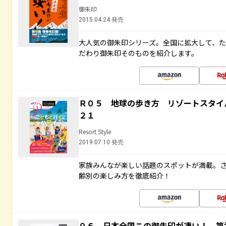
御朱印
2015.04.24 発売
大人気の御朱印シリーズ。全国に拡大して、
だわり御朱印そのものを紹介します。
Ｒ０５ 地球の歩き方 リゾートスタイ
２１
Resort Style
2019.07.10 発売
家族みんなが楽しい話題のスポットが満載。
齢別の楽しみ方を徹底紹介！
０６ 日本全国この御朱印が凄い！ 第