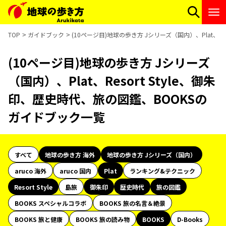
TOP
ガイドブック
(10ページ目)地球の歩き方 Jシリーズ（国内）、Plat、R
(10ページ目)地球の歩き方 Jシリーズ
（国内）、Plat、Resort Style、御朱
印、歴史時代、旅の図鑑、BOOKSの
ガイドブック一覧
すべて
地球の歩き方 海外
地球の歩き方 Jシリーズ（国内）
aruco 海外
aruco 国内
Plat
ランキング&テクニック
Resort Style
島旅
御朱印
歴史時代
旅の図鑑
BOOKS スペシャルコラボ
BOOKS 旅の名言＆絶景
BOOKS 旅と健康
BOOKS 旅の読み物
BOOKS
D-Books