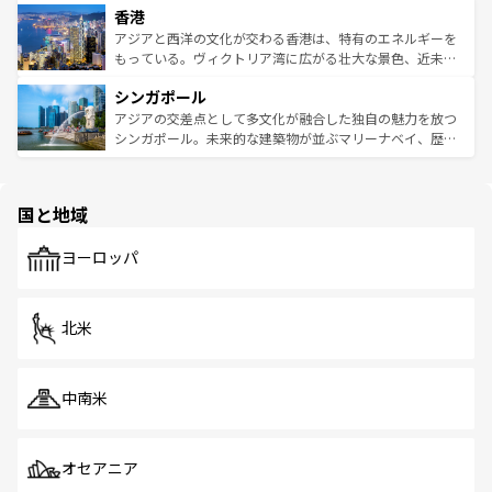
香港
とつ。フォーやバインミー、ベトナムコーヒーなどは、ぜ
の活気が交差している。北部ではチェンマイなどの山岳地
ひ現地で味わいたい。どの地域を訪れてもあたたかい人々
帯で自然と触れ合い、南部ではプーケットやクラビの美し
アジアと西洋の文化が交わる香港は、特有のエネルギーを
が旅行者を迎えてくれるので、きっと忘れられない旅にな
いビーチでリゾート気分を楽しむことができる。タイ料理
もっている。ヴィクトリア湾に広がる壮大な景色、近未来
るはずだ。 なお、新着のベトナム情報は
コンテンツ一覧
を
は世界的に有名で、屋台から高級レストランまで味覚を刺
的なアートスポット、そして歴史と現代が融合した町並
参照してほしい。
シンガポール
激する。気候は一年中温暖で、どの季節にも異なる楽しみ
み、どこを訪れても感動するはず。観光スポットが密集し
が待っている。親しみやすいタイの人々、仏教を中心とし
ており、効率よく見どころを回れるのも魅力。息をのむよ
アジアの交差点として多文化が融合した独自の魅力を放つ
た文化、そして多様な観光資源が、訪れる旅人を魅了し続
うな絶景から文化的な体験まで、香港を存分に楽しみ尽く
シンガポール。未来的な建築物が並ぶマリーナベイ、歴史
ける。 なお、新着のタイ情報は
コンテンツ一覧
を参照して
そう。 なお、新着の香港情報は
コンテンツ一覧
を参照して
と伝統を感じられるエスニックタウン、多数の緑豊かな公
ほしい。
ほしい。
園や自然保護区など、自然が調和した近代的な景観と文化
の多様性あふれるカラフルな町は、どこを歩いても新しい
国と地域
発見がある。さらに、治安のよさや充実した公共交通機関
も、旅行者にとっては魅力的なポイント。グルメも豊富
で、ホーカーズは地元の風情を楽しめる外せないスポット
ヨーロッパ
だ。訪れる人を飽きさせないシンガポールで、多様な魅力
を体感しよう。 なお、新着のシンガポール情報は
コンテン
ツ一覧
を参照してほしい。
北米
中南米
オセアニア