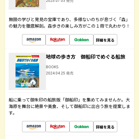
2025.07.03 発売
無限の学びと発見の宝庫であり、多様ないのちが息づく「森」
の魅力を徹底解剖。森歩きの楽しみ方がこの１冊で丸わかり！
詳細を見る
地球の歩き方 御船印でめぐる船旅
BOOKS
2024.04.25 発売
船に乗って御朱印の船旅版「御船印」を集めてみませんか。大
海原を舞台に絶景や美食、そして御船印に出合う旅を提案しま
す。
詳細を見る