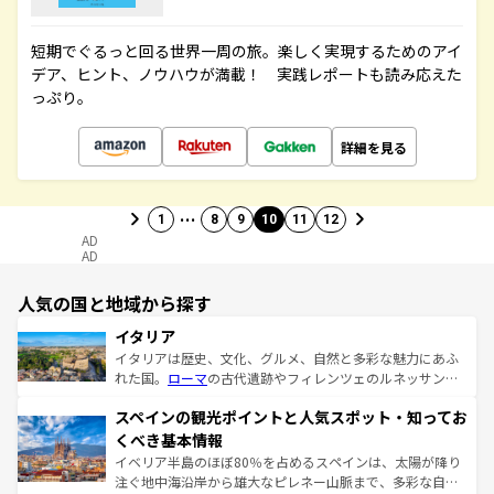
短期でぐるっと回る世界一周の旅。楽しく実現するためのアイ
デア、ヒント、ノウハウが満載！ 実践レポートも読み応えた
っぷり。
詳細を見る
…
1
8
9
10
11
12
AD
AD
人気の国と地域から探す
イタリア
イタリアは歴史、文化、グルメ、自然と多彩な魅力にあふ
れた国。
ローマ
の古代遺跡やフィレンツェのルネッサンス
美術、ヴェネツィアの運河など、歴史あるスポットはもち
スペインの観光ポイントと人気スポット・知ってお
ろん、トスカーナの美しい田園風景やアマルフィ海岸の絶
景など、自然景観も見逃せない。観光の合間には、本場の
くべき基本情報
ピザやパスタなど、絶品のイタリア料理を堪能することも
イベリア半島のほぼ80％を占めるスペインは、太陽が降り
できる。朝目覚めてから夜眠るまで、すべての瞬間を楽し
注ぐ地中海沿岸から雄大なピレネー山脈まで、多彩な自然