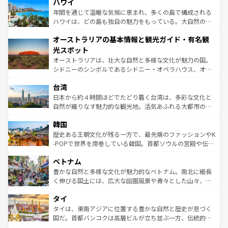
着のスイス情報は
コンテンツ一覧
を参照してほしい。
ハワイ
のような巨大都市は、観光、ショッピング、エンターテイ
ンメントが詰まった刺激的なスポットだ。一方、アメリカ
年間を通じて温暖な気候に恵まれ、多くの島で構成される
西部には大自然が広がり、グランドキャニオンやイエロー
ハワイは、どの島も独自の魅力をもっている。大自然の神
ストーン国立公園といった絶景が堪能できる。さらに、南
秘を感じたいなら、火山が生み出した壮大な景観を誇るハ
オーストラリアの基本情報と観光ガイド・有名観
部のニューオーリンズでは、音楽と美食が融合した独特の
ワイ島は見逃せない。また、定番の観光地といえばオアフ
文化が魅力。旅行者はアメリカの各地域で異なる魅力を楽
島だが、静かな自然を求めるならマウイ島やカウアイ島が
光スポット
しみながら、その多様性と豊かな歴史を感じることができ
おすすめ。エメラルドグリーンに輝く海をはじめ、豊かな
オーストラリアは、壮大な自然と多様な文化が魅力の国。
るだろう。車でのロードトリップや列車の旅も、アメリカ
文化や歴史が息づいている。「アロハスピリット」と呼ば
シドニーのシンボルであるシドニー・オペラハウス、オー
ならではの贅沢な旅のスタイルだ。 なお、新着のアメリカ
れるおもてなしの心で訪れる人々を迎えてくれるハワイの
ストラリア東海岸北部に広がる大サンゴ礁地帯グレートバ
情報は
コンテンツ一覧
を参照してほしい。
人々、おいしいローカルフードやハワイアンミュージッ
台湾
リアリーフや大陸中央部にそびえるウルル（エアーズロッ
ク、伝統的なフラダンスなど、すべてがハワイの魅力を彩
ク）、タスマニアの美しい原生林やケアンズの熱帯雨林な
日本から約４時間ほどでたどり着く台湾は、多彩な文化と
っている。訪れるたびに新しい発見と感動が待っているハ
ど、見どころがたくさん。また、カフェやワイン、オージ
自然が織りなす魅力的な観光地。活気あふれる大都市の台
ワイを、存分に味わってほしい。 なお、新着のハワイ情報
ービーフなどの食文化も豊かで、美味しいものであふれて
北やノスタルジックな町並みが人気な九份（ジォウフェ
は
コンテンツ一覧
を参照してほしい。
韓国
いる。アクティビティも充実しており、サーフィンやダイ
ン）、静ひつな山岳地帯である台湾東部など、都市の喧騒
ビング、ハイキングなど、アウトドア好きにはたまらな
と山間の静けさが共存しており、訪れる人に新しい発見と
歴史ある王朝文化が残る一方で、最先端のファッションやK
い。オーストラリアの多彩な魅力を存分に味わいつくそ
驚きをもたらしてくれる。また、奥深い台湾の食文化も魅
-POPで世界を席巻している韓国。首都ソウルの宮殿や伝統
う。 なお、新着のオーストラリア情報は
コンテンツ一覧
を
力で、夜市などの屋台グルメから高級料理、ヘルシーで美
家屋が並ぶエリアでは韓国の歴史と文化に浸ることがで
参照してほしい。
ベトナム
容にもいいと評判のスイーツなど、バラエティ豊かな料理
き、地方に足を延ばせば四季折々の自然美を楽しむことが
が味わえる。 なお、新着の台湾情報は
コンテンツ一覧
を参
できる。そして、キムチや焼肉、絶品のストリートフード
豊かな自然と多様な文化が魅力的なベトナム。南北に細長
照してほしい。
まで、さまざまな韓国料理が待っている。夜には、韓国な
く伸びる国土には、広大な田園風景や青々とした山々、世
らではのナイトライフも堪能できる。あたたかいホスピタ
界遺産に登録された壮大な自然景観が点在し、都市部では
タイ
リティに包まれながら、韓国の多彩な魅力を心ゆくまで味
急速な発展と共に伝統が息づく。ハノイの古い町並みやホ
わってみてほしい。 なお、新着の韓国情報は
コンテンツ一
ーチミン市のフランス統治時代の建物も、独特の雰囲気を
タイは、東南アジアに位置する豊かな自然と歴史が息づく
覧
を参照してほしい。
醸し出している。また、バラエティの豊かさとおいしさで
国だ。首都バンコクは高層ビルが立ち並ぶ一方、伝統的な
世界中の食通を魅了してやまないベトナム料理も魅力のひ
寺院や市場がいたるところに点在し、古きよき文化と現代