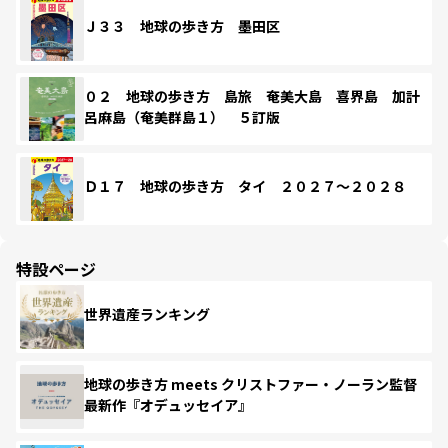
Ｊ３３ 地球の歩き方 墨田区
０２ 地球の歩き方 島旅 奄美大島 喜界島 加計
呂麻島（奄美群島１） ５訂版
Ｄ１７ 地球の歩き方 タイ ２０２７～２０２８
特設ページ
世界遺産ランキング
地球の歩き方 meets クリストファー・ノーラン監督
最新作『オデュッセイア』