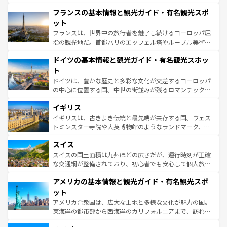
ませてくれるイタリアで、忘れられない旅をしてみよう！
と文化が詰まったヨーロッパ屈指の旅行先だ。多様な地域
なお、新着のイタリア情報は
コンテンツ一覧
を参照してほ
フランスの基本情報と観光ガイド・有名観光スポ
文化が根付くこの国では、情熱的なフラメンコ、熱気あふ
しい。
れる闘牛、そして美味しいタパスが生活の一部となってい
ット
る。首都マドリードの洗練された雰囲気や、バルセロナの
フランスは、世界中の旅行者を魅了し続けるヨーロッパ屈
アートに溢れた街角から、地方では古代ローマ遺跡や中世
指の観光地だ。首都パリのエッフェル塔やルーブル美術館
の城塞都市、穏やかなビーチリゾートまで多彩な表情を見
といった象徴的なスポットから、田舎町の古風な美しさま
せる。地方によって風土や気候が異なるスペインはその個
ドイツの基本情報と観光ガイド・有名観光スポッ
で、幅広い魅力が詰まっている。華麗な宮殿、歴史的な大
性で訪れる人を魅了する。 なお、新着のスペイン情報は
コ
聖堂、美しいビーチ、そして豊かな自然が、訪れる者を心
ト
ンテンツ一覧
を参照してほしい。
から魅了する。また、フランスは美食の国としても知ら
ドイツは、豊かな歴史と多彩な文化が交差するヨーロッパ
れ、フランス料理はユネスコ無形文化遺産にも登録されて
の中心に位置する国。中世の街並みが残るロマンチック街
いる。シャンパンの発祥地であるランス、プロヴァンスの
道から、未来を先取りするようなモダンな都市まで多様な
香り高いラベンダー畑など、多彩な楽しみ方が可能だ。さ
イギリス
顔を持つこの国は、どこを歩いても飽きることがない。ベ
らに、パリ以外の地域にも魅力が溢れており、どの街角に
ルリンの文化的活気、バイエルン州のアルプスの絶景、そ
イギリスは、古きよき伝統と最先端が共存する国。ウェス
も豊かな歴史と文化が息づいている。パリ以外の個性あふ
してライン川沿いのワイン畑といった風景は必見。ビール
トミンスター寺院や大英博物館のようなランドマーク、歴
れる地方に足を運ぶとそれぞれで全く異なる文化を体験で
とソーセージを味わいながら地元の人と過ごす楽しい時間
史ある大学都市、美しい丘陵地帯や牧歌的な風景など、エ
きるだろう。 なお、新着のフランス情報は
コンテンツ一覧
スイス
は、お酒好きな人にはぜひ体験してほしい。 なお、新着の
リアごとに異なる魅力がある。また、優雅なアフタヌーン
を参照してほしい。
ドイツ情報は
コンテンツ一覧
を参照してほしい。
ティー、ビール好きにはたまらない英国パブ、サッカー観
スイスの国土面積は九州ほどの広さだが、運行時刻が正確
戦など、本場だからこそできる体験も豊富。イギリスを旅
な交通網が整備されており、初心者でも安心して個人旅行
して楽しみつくそう。 なお、新着のイギリス情報は
コンテ
を楽しめる。日本同様に時刻表どおりの旅が可能だ。中世
アメリカの基本情報と観光ガイド・有名観光スポ
ンツ一覧
を参照してほしい。
の建物がそのまま残る町や、スイスならではのユニークな
博物館もあり、アルプス観光だけでなく町歩きも満喫する
ット
ことができる。国民の所得が高いため物価も高いが、旅行
アメリカ合衆国は、広大な土地と多様な文化が魅力の国。
者向けの交通パス提供のサービスもあり、うまく活用すれ
東海岸の都市部から西海岸のカリフォルニアまで、訪れる
ば市内交通費無料で観光を楽しむこともできる。 なお、新
場所ごとに異なる風景と体験が待っている。ニューヨーク