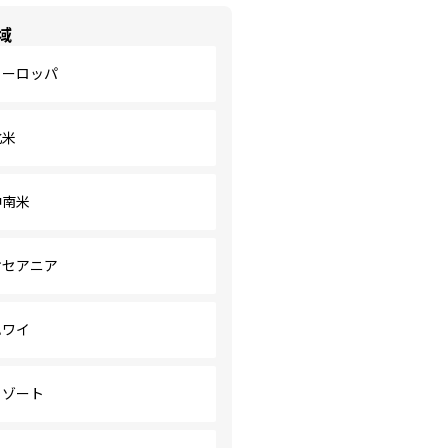
域
ヨーロッパ
北米
中南米
オセアニア
ハワイ
リゾート