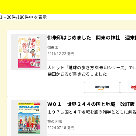
1〜20件/180件中 を表示
御朱印はじめました 関東の神社 週末
御朱印
2016.12.22 発売
大ヒット「地球の歩き方 御朱印シリーズ」で
柴田かおるが書きおろしました
Ｗ０１ 世界２４４の国と地域 改訂版
１９７ヵ国と４７地域を旅の雑学とともに解
旅の図鑑
2024.07.18 発売