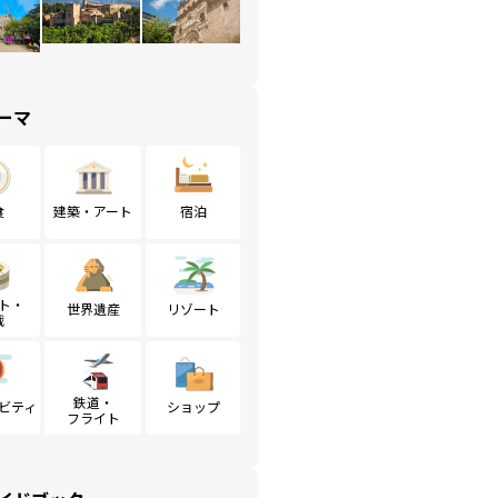
ーマ
食
建築・アート
宿泊
ト・
世界遺産
リゾート
戦
鉄道・
ビティ
ショップ
フライト