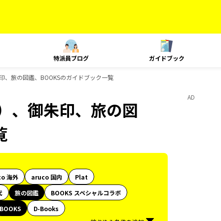
特派員ブログ
ガイドブック
印、旅の図鑑、BOOKSのガイドブック一覧
AD
内）、御朱印、旅の図
覧
co 海外
aruco 国内
Plat
代
旅の図鑑
BOOKS スペシャルコラボ
BOOKS
D-Books