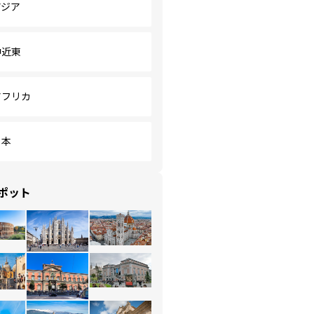
アジア
中近東
アフリカ
日本
ポット