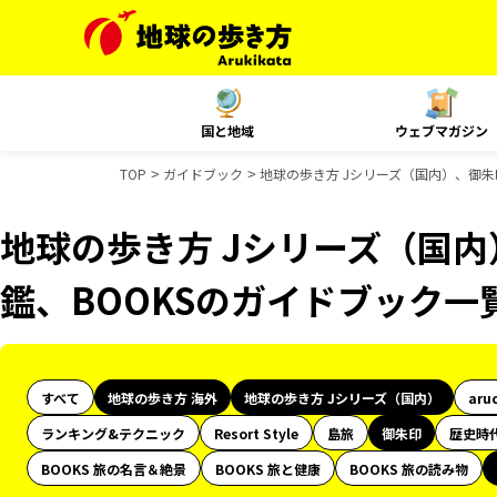
国と地域
ウェブマガジン
TOP
ガイドブック
地球の歩き方 Jシリーズ（国内）、御朱
地球の歩き方 Jシリーズ（国
鑑、BOOKSのガイドブック一
すべて
地球の歩き方 海外
地球の歩き方 Jシリーズ（国内）
aru
ランキング&テクニック
Resort Style
島旅
御朱印
歴史時
BOOKS 旅の名言＆絶景
BOOKS 旅と健康
BOOKS 旅の読み物