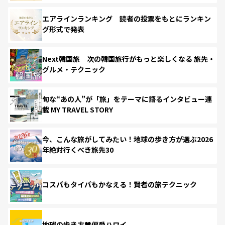
エアラインランキング 読者の投票をもとにランキン
グ形式で発表
Next韓国旅 次の韓国旅行がもっと楽しくなる 旅先・
グルメ・テクニック
旬な“あの人”が「旅」をテーマに語るインタビュー連
載 MY TRAVEL STORY
今、こんな旅がしてみたい！地球の歩き方が選ぶ2026
年絶対行くべき旅先30
コスパもタイパもかなえる！賢者の旅テクニック
地球の歩き方♥偏愛ハワイ