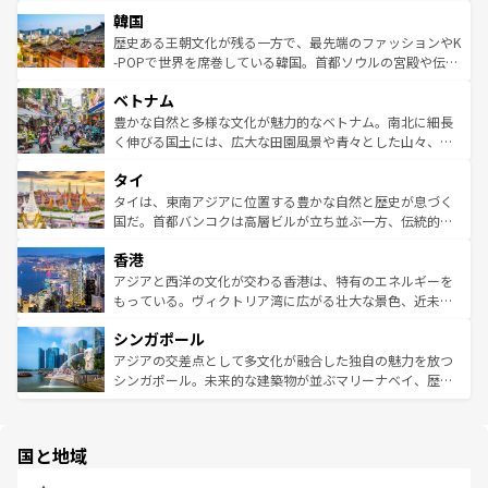
ービーフなどの食文化も豊かで、美味しいものであふれて
北やノスタルジックな町並みが人気な九份（ジォウフェ
ワイを、存分に味わってほしい。 なお、新着のハワイ情報
韓国
いる。アクティビティも充実しており、サーフィンやダイ
ン）、静ひつな山岳地帯である台湾東部など、都市の喧騒
は
コンテンツ一覧
を参照してほしい。
ビング、ハイキングなど、アウトドア好きにはたまらな
と山間の静けさが共存しており、訪れる人に新しい発見と
歴史ある王朝文化が残る一方で、最先端のファッションやK
い。オーストラリアの多彩な魅力を存分に味わいつくそ
驚きをもたらしてくれる。また、奥深い台湾の食文化も魅
-POPで世界を席巻している韓国。首都ソウルの宮殿や伝統
う。 なお、新着のオーストラリア情報は
コンテンツ一覧
を
力で、夜市などの屋台グルメから高級料理、ヘルシーで美
家屋が並ぶエリアでは韓国の歴史と文化に浸ることがで
参照してほしい。
ベトナム
容にもいいと評判のスイーツなど、バラエティ豊かな料理
き、地方に足を延ばせば四季折々の自然美を楽しむことが
が味わえる。 なお、新着の台湾情報は
コンテンツ一覧
を参
できる。そして、キムチや焼肉、絶品のストリートフード
豊かな自然と多様な文化が魅力的なベトナム。南北に細長
照してほしい。
まで、さまざまな韓国料理が待っている。夜には、韓国な
く伸びる国土には、広大な田園風景や青々とした山々、世
らではのナイトライフも堪能できる。あたたかいホスピタ
界遺産に登録された壮大な自然景観が点在し、都市部では
タイ
リティに包まれながら、韓国の多彩な魅力を心ゆくまで味
急速な発展と共に伝統が息づく。ハノイの古い町並みやホ
わってみてほしい。 なお、新着の韓国情報は
コンテンツ一
ーチミン市のフランス統治時代の建物も、独特の雰囲気を
タイは、東南アジアに位置する豊かな自然と歴史が息づく
覧
を参照してほしい。
醸し出している。また、バラエティの豊かさとおいしさで
国だ。首都バンコクは高層ビルが立ち並ぶ一方、伝統的な
世界中の食通を魅了してやまないベトナム料理も魅力のひ
寺院や市場がいたるところに点在し、古きよき文化と現代
香港
とつ。フォーやバインミー、ベトナムコーヒーなどは、ぜ
の活気が交差している。北部ではチェンマイなどの山岳地
ひ現地で味わいたい。どの地域を訪れてもあたたかい人々
帯で自然と触れ合い、南部ではプーケットやクラビの美し
アジアと西洋の文化が交わる香港は、特有のエネルギーを
が旅行者を迎えてくれるので、きっと忘れられない旅にな
いビーチでリゾート気分を楽しむことができる。タイ料理
もっている。ヴィクトリア湾に広がる壮大な景色、近未来
るはずだ。 なお、新着のベトナム情報は
コンテンツ一覧
を
は世界的に有名で、屋台から高級レストランまで味覚を刺
的なアートスポット、そして歴史と現代が融合した町並
参照してほしい。
シンガポール
激する。気候は一年中温暖で、どの季節にも異なる楽しみ
み、どこを訪れても感動するはず。観光スポットが密集し
が待っている。親しみやすいタイの人々、仏教を中心とし
ており、効率よく見どころを回れるのも魅力。息をのむよ
アジアの交差点として多文化が融合した独自の魅力を放つ
た文化、そして多様な観光資源が、訪れる旅人を魅了し続
うな絶景から文化的な体験まで、香港を存分に楽しみ尽く
シンガポール。未来的な建築物が並ぶマリーナベイ、歴史
ける。 なお、新着のタイ情報は
コンテンツ一覧
を参照して
そう。 なお、新着の香港情報は
コンテンツ一覧
を参照して
と伝統を感じられるエスニックタウン、多数の緑豊かな公
ほしい。
ほしい。
園や自然保護区など、自然が調和した近代的な景観と文化
の多様性あふれるカラフルな町は、どこを歩いても新しい
国と地域
発見がある。さらに、治安のよさや充実した公共交通機関
も、旅行者にとっては魅力的なポイント。グルメも豊富