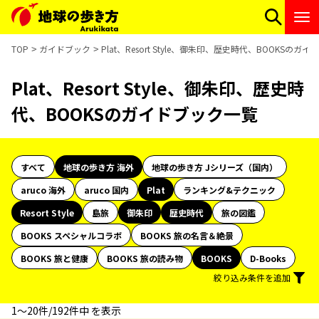
TOP
ガイドブック
Plat、Resort Style、御朱印、歴史時代、BOOKSのガ
Plat、Resort Style、御朱印、歴史時
代、BOOKSのガイドブック一覧
すべて
地球の歩き方 海外
地球の歩き方 Jシリーズ（国内）
aruco 海外
aruco 国内
Plat
ランキング&テクニック
Resort Style
島旅
御朱印
歴史時代
旅の図鑑
BOOKS スペシャルコラボ
BOOKS 旅の名言＆絶景
BOOKS 旅と健康
BOOKS 旅の読み物
BOOKS
D-Books
絞り込み条件を追加
1〜20件/192件中 を表示