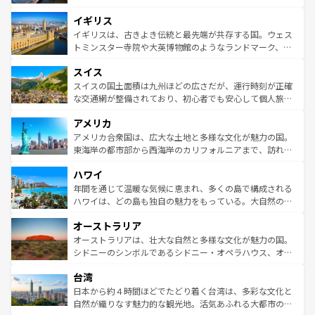
れ、フランス料理はユネスコ無形文化遺産にも登録されて
道から、未来を先取りするようなモダンな都市まで多様な
イギリス
いる。シャンパンの発祥地であるランス、プロヴァンスの
顔を持つこの国は、どこを歩いても飽きることがない。ベ
香り高いラベンダー畑など、多彩な楽しみ方が可能だ。さ
ルリンの文化的活気、バイエルン州のアルプスの絶景、そ
イギリスは、古きよき伝統と最先端が共存する国。ウェス
らに、パリ以外の地域にも魅力が溢れており、どの街角に
してライン川沿いのワイン畑といった風景は必見。ビール
トミンスター寺院や大英博物館のようなランドマーク、歴
も豊かな歴史と文化が息づいている。パリ以外の個性あふ
とソーセージを味わいながら地元の人と過ごす楽しい時間
史ある大学都市、美しい丘陵地帯や牧歌的な風景など、エ
れる地方に足を運ぶとそれぞれで全く異なる文化を体験で
スイス
は、お酒好きな人にはぜひ体験してほしい。 なお、新着の
リアごとに異なる魅力がある。また、優雅なアフタヌーン
きるだろう。 なお、新着のフランス情報は
コンテンツ一覧
ドイツ情報は
コンテンツ一覧
を参照してほしい。
ティー、ビール好きにはたまらない英国パブ、サッカー観
スイスの国土面積は九州ほどの広さだが、運行時刻が正確
を参照してほしい。
戦など、本場だからこそできる体験も豊富。イギリスを旅
な交通網が整備されており、初心者でも安心して個人旅行
して楽しみつくそう。 なお、新着のイギリス情報は
コンテ
を楽しめる。日本同様に時刻表どおりの旅が可能だ。中世
アメリカ
ンツ一覧
を参照してほしい。
の建物がそのまま残る町や、スイスならではのユニークな
博物館もあり、アルプス観光だけでなく町歩きも満喫する
アメリカ合衆国は、広大な土地と多様な文化が魅力の国。
ことができる。国民の所得が高いため物価も高いが、旅行
東海岸の都市部から西海岸のカリフォルニアまで、訪れる
者向けの交通パス提供のサービスもあり、うまく活用すれ
場所ごとに異なる風景と体験が待っている。ニューヨーク
ハワイ
ば市内交通費無料で観光を楽しむこともできる。 なお、新
のような巨大都市は、観光、ショッピング、エンターテイ
着のスイス情報は
コンテンツ一覧
を参照してほしい。
ンメントが詰まった刺激的なスポットだ。一方、アメリカ
年間を通じて温暖な気候に恵まれ、多くの島で構成される
西部には大自然が広がり、グランドキャニオンやイエロー
ハワイは、どの島も独自の魅力をもっている。大自然の神
ストーン国立公園といった絶景が堪能できる。さらに、南
秘を感じたいなら、火山が生み出した壮大な景観を誇るハ
オーストラリア
部のニューオーリンズでは、音楽と美食が融合した独特の
ワイ島は見逃せない。また、定番の観光地といえばオアフ
文化が魅力。旅行者はアメリカの各地域で異なる魅力を楽
島だが、静かな自然を求めるならマウイ島やカウアイ島が
オーストラリアは、壮大な自然と多様な文化が魅力の国。
しみながら、その多様性と豊かな歴史を感じることができ
おすすめ。エメラルドグリーンに輝く海をはじめ、豊かな
シドニーのシンボルであるシドニー・オペラハウス、オー
るだろう。車でのロードトリップや列車の旅も、アメリカ
文化や歴史が息づいている。「アロハスピリット」と呼ば
ストラリア東海岸北部に広がる大サンゴ礁地帯グレートバ
ならではの贅沢な旅のスタイルだ。 なお、新着のアメリカ
台湾
れるおもてなしの心で訪れる人々を迎えてくれるハワイの
リアリーフや大陸中央部にそびえるウルル（エアーズロッ
情報は
コンテンツ一覧
を参照してほしい。
人々、おいしいローカルフードやハワイアンミュージッ
ク）、タスマニアの美しい原生林やケアンズの熱帯雨林な
日本から約４時間ほどでたどり着く台湾は、多彩な文化と
ク、伝統的なフラダンスなど、すべてがハワイの魅力を彩
ど、見どころがたくさん。また、カフェやワイン、オージ
自然が織りなす魅力的な観光地。活気あふれる大都市の台
っている。訪れるたびに新しい発見と感動が待っているハ