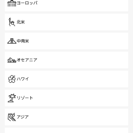
で、ホーカーズは地元の風情を楽しめる外せないスポット
ヨーロッパ
だ。訪れる人を飽きさせないシンガポールで、多様な魅力
を体感しよう。 なお、新着のシンガポール情報は
コンテン
ツ一覧
を参照してほしい。
北米
中南米
オセアニア
ハワイ
リゾート
アジア