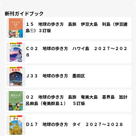
新刊ガイドブック
１５ 地球の歩き方 島旅 伊豆大島 利島（伊豆諸
島①）３訂版
Ｃ０２ 地球の歩き方 ハワイ島 ２０２７～２０２
８
Ｊ３３ 地球の歩き方 墨田区
０２ 地球の歩き方 島旅 奄美大島 喜界島 加計
呂麻島（奄美群島１） ５訂版
Ｄ１７ 地球の歩き方 タイ ２０２７～２０２８