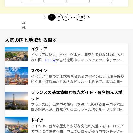
…
1
2
3
10
AD
AD
人気の国と地域から探す
イタリア
イタリアは歴史、文化、グルメ、自然と多彩な魅力にあふ
れた国。
ローマ
の古代遺跡やフィレンツェのルネッサンス
美術、ヴェネツィアの運河など、歴史あるスポットはもち
スペイン
ろん、トスカーナの美しい田園風景やアマルフィ海岸の絶
景など、自然景観も見逃せない。観光の合間には、本場の
イベリア半島のほぼ80％を占めるスペインは、太陽が降り
ピザやパスタなど、絶品のイタリア料理を堪能することも
注ぐ地中海沿岸から雄大なピレネー山脈まで、多彩な自然
できる。朝目覚めてから夜眠るまで、すべての瞬間を楽し
と文化が詰まったヨーロッパ屈指の旅行先だ。多様な地域
フランスの基本情報と観光ガイド・有名観光スポ
ませてくれるイタリアで、忘れられない旅をしてみよう！
文化が根付くこの国では、情熱的なフラメンコ、熱気あふ
なお、新着のイタリア情報は
コンテンツ一覧
を参照してほ
れる闘牛、そして美味しいタパスが生活の一部となってい
ット
しい。
る。首都マドリードの洗練された雰囲気や、バルセロナの
フランスは、世界中の旅行者を魅了し続けるヨーロッパ屈
アートに溢れた街角から、地方では古代ローマ遺跡や中世
指の観光地だ。首都パリのエッフェル塔やルーブル美術館
の城塞都市、穏やかなビーチリゾートまで多彩な表情を見
といった象徴的なスポットから、田舎町の古風な美しさま
せる。地方によって風土や気候が異なるスペインはその個
ドイツ
で、幅広い魅力が詰まっている。華麗な宮殿、歴史的な大
性で訪れる人を魅了する。 なお、新着のスペイン情報は
コ
聖堂、美しいビーチ、そして豊かな自然が、訪れる者を心
ドイツは、豊かな歴史と多彩な文化が交差するヨーロッパ
ンテンツ一覧
を参照してほしい。
から魅了する。また、フランスは美食の国としても知ら
の中心に位置する国。中世の街並みが残るロマンチック街