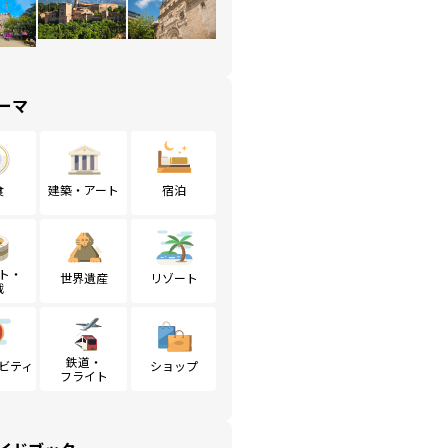
ーマ
食
建築・アート
宿泊
ト・
世界遺産
リゾート
戦
鉄道・
ビティ
ショップ
フライト