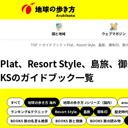
国と地域
ウェブマガジン
TOP
ガイドブック
Plat、Resort Style、島旅、御朱
Plat、Resort Style、島
KSのガイドブック一覧
すべて
地球の歩き方 海外
地球の歩き方 Jシリーズ（国内）
aru
ランキング&テクニック
Resort Style
島旅
御朱印
歴史時
BOOKS 旅の名言＆絶景
BOOKS 旅と健康
BOOKS 旅の読み物