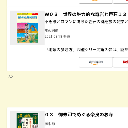
Ｗ０３ 世界の魅力的な奇岩と巨石１
不思議とロマンに満ちた岩石の謎を旅の雑学
旅の図鑑
2021.03.18 発売
「地球の歩き方」図鑑シリーズ第３弾は、謎
AD
０３ 御朱印でめぐる奈良のお寺
御朱印