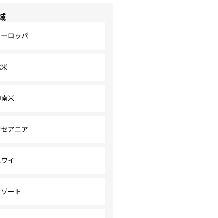
域
ヨーロッパ
北米
中南米
オセアニア
ハワイ
リゾート