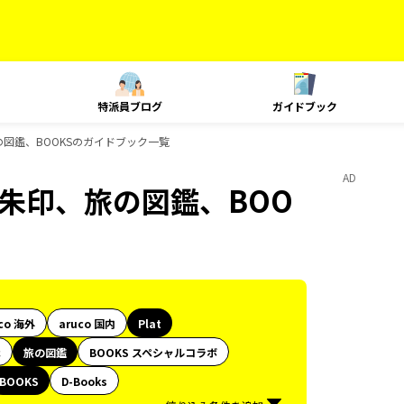
特派員ブログ
ガイドブック
印、旅の図鑑、BOOKSのガイドブック一覧
AD
旅、御朱印、旅の図鑑、BOO
co 海外
aruco 国内
Plat
代
旅の図鑑
BOOKS スペシャルコラボ
BOOKS
D-Books