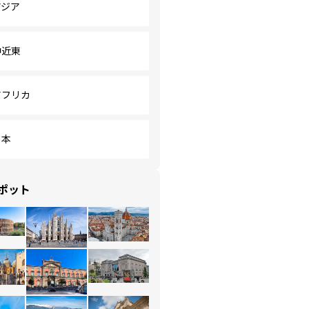
アジア
中近東
アフリカ
日本
ポット