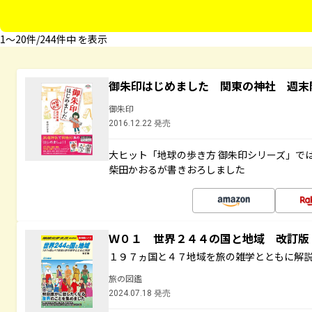
1〜20件/244件中 を表示
御朱印はじめました 関東の神社 週末
御朱印
2016.12.22 発売
大ヒット「地球の歩き方 御朱印シリーズ」で
柴田かおるが書きおろしました
Ｗ０１ 世界２４４の国と地域 改訂版
１９７ヵ国と４７地域を旅の雑学とともに解
旅の図鑑
2024.07.18 発売