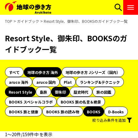
TOP
ガイドブック
Resort Style、御朱印、BOOKSのガイドブック一覧
Resort Style、御朱印、BOOKSのガ
イドブック一覧
すべて
地球の歩き方 海外
地球の歩き方 Jシリーズ（国内）
aruco 海外
aruco 国内
Plat
ランキング&テクニック
Resort Style
島旅
御朱印
歴史時代
旅の図鑑
BOOKS スペシャルコラボ
BOOKS 旅の名言＆絶景
BOOKS 旅と健康
BOOKS 旅の読み物
BOOKS
D-Books
絞り込み条件を追加
1〜20件/159件中 を表示