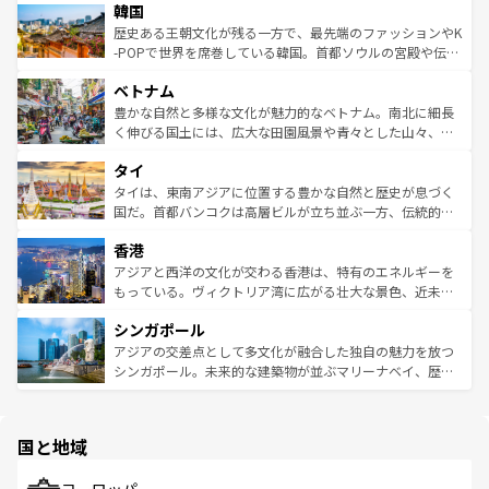
ワイを、存分に味わってほしい。 なお、新着のハワイ情報
韓国
いる。アクティビティも充実しており、サーフィンやダイ
ン）、静ひつな山岳地帯である台湾東部など、都市の喧騒
は
コンテンツ一覧
を参照してほしい。
ビング、ハイキングなど、アウトドア好きにはたまらな
と山間の静けさが共存しており、訪れる人に新しい発見と
歴史ある王朝文化が残る一方で、最先端のファッションやK
い。オーストラリアの多彩な魅力を存分に味わいつくそ
驚きをもたらしてくれる。また、奥深い台湾の食文化も魅
-POPで世界を席巻している韓国。首都ソウルの宮殿や伝統
う。 なお、新着のオーストラリア情報は
コンテンツ一覧
を
力で、夜市などの屋台グルメから高級料理、ヘルシーで美
家屋が並ぶエリアでは韓国の歴史と文化に浸ることがで
参照してほしい。
ベトナム
容にもいいと評判のスイーツなど、バラエティ豊かな料理
き、地方に足を延ばせば四季折々の自然美を楽しむことが
が味わえる。 なお、新着の台湾情報は
コンテンツ一覧
を参
できる。そして、キムチや焼肉、絶品のストリートフード
豊かな自然と多様な文化が魅力的なベトナム。南北に細長
照してほしい。
まで、さまざまな韓国料理が待っている。夜には、韓国な
く伸びる国土には、広大な田園風景や青々とした山々、世
らではのナイトライフも堪能できる。あたたかいホスピタ
界遺産に登録された壮大な自然景観が点在し、都市部では
タイ
リティに包まれながら、韓国の多彩な魅力を心ゆくまで味
急速な発展と共に伝統が息づく。ハノイの古い町並みやホ
わってみてほしい。 なお、新着の韓国情報は
コンテンツ一
ーチミン市のフランス統治時代の建物も、独特の雰囲気を
タイは、東南アジアに位置する豊かな自然と歴史が息づく
覧
を参照してほしい。
醸し出している。また、バラエティの豊かさとおいしさで
国だ。首都バンコクは高層ビルが立ち並ぶ一方、伝統的な
世界中の食通を魅了してやまないベトナム料理も魅力のひ
寺院や市場がいたるところに点在し、古きよき文化と現代
香港
とつ。フォーやバインミー、ベトナムコーヒーなどは、ぜ
の活気が交差している。北部ではチェンマイなどの山岳地
ひ現地で味わいたい。どの地域を訪れてもあたたかい人々
帯で自然と触れ合い、南部ではプーケットやクラビの美し
アジアと西洋の文化が交わる香港は、特有のエネルギーを
が旅行者を迎えてくれるので、きっと忘れられない旅にな
いビーチでリゾート気分を楽しむことができる。タイ料理
もっている。ヴィクトリア湾に広がる壮大な景色、近未来
るはずだ。 なお、新着のベトナム情報は
コンテンツ一覧
を
は世界的に有名で、屋台から高級レストランまで味覚を刺
的なアートスポット、そして歴史と現代が融合した町並
参照してほしい。
シンガポール
激する。気候は一年中温暖で、どの季節にも異なる楽しみ
み、どこを訪れても感動するはず。観光スポットが密集し
が待っている。親しみやすいタイの人々、仏教を中心とし
ており、効率よく見どころを回れるのも魅力。息をのむよ
アジアの交差点として多文化が融合した独自の魅力を放つ
た文化、そして多様な観光資源が、訪れる旅人を魅了し続
うな絶景から文化的な体験まで、香港を存分に楽しみ尽く
シンガポール。未来的な建築物が並ぶマリーナベイ、歴史
ける。 なお、新着のタイ情報は
コンテンツ一覧
を参照して
そう。 なお、新着の香港情報は
コンテンツ一覧
を参照して
と伝統を感じられるエスニックタウン、多数の緑豊かな公
ほしい。
ほしい。
園や自然保護区など、自然が調和した近代的な景観と文化
の多様性あふれるカラフルな町は、どこを歩いても新しい
国と地域
発見がある。さらに、治安のよさや充実した公共交通機関
も、旅行者にとっては魅力的なポイント。グルメも豊富
で、ホーカーズは地元の風情を楽しめる外せないスポット