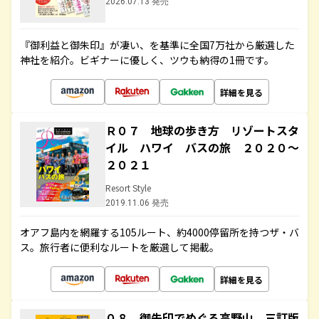
2026.07.13 発売
『御利益と御朱印』が凄い、を基準に全国7万社から厳選した
神社を紹介。ビギナーに優しく、ツウも納得の1冊です。
詳細を見る
Ｒ０７ 地球の歩き方 リゾートスタ
イル ハワイ バスの旅 ２０２０～
２０２１
Resort Style
2019.11.06 発売
オアフ島内を網羅する105ルート、約4000停留所を持つザ・バ
ス。旅行者に便利なルートを厳選して掲載。
詳細を見る
０８ 御朱印でめぐる高野山 三訂版