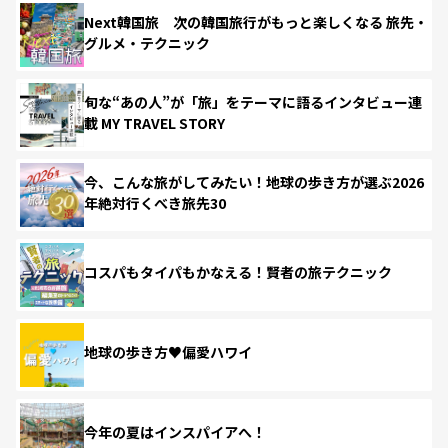
Next韓国旅 次の韓国旅行がもっと楽しくなる 旅先・
グルメ・テクニック
旬な“あの人”が「旅」をテーマに語るインタビュー連
載 MY TRAVEL STORY
今、こんな旅がしてみたい！地球の歩き方が選ぶ2026
年絶対行くべき旅先30
コスパもタイパもかなえる！賢者の旅テクニック
地球の歩き方♥偏愛ハワイ
今年の夏はインスパイアへ！