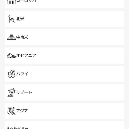
ヨーロッパ
だ。訪れる人を飽きさせないシンガポールで、多様な魅力
を体感しよう。 なお、新着のシンガポール情報は
コンテン
ツ一覧
を参照してほしい。
北米
中南米
オセアニア
ハワイ
リゾート
アジア