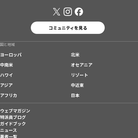
コミュニティを見る
国と地域
ヨーロッパ
北米
中南米
オセアニア
ハワイ
リゾート
アジア
中近東
アフリカ
日本
ウェブマガジン
特派員ブログ
ガイドブック
ニュース
著者一覧