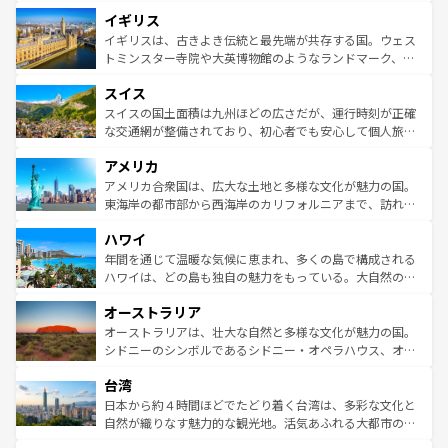
れ、フランス料理はユネスコ無形文化遺産にも登録されて
道から、未来を先取りするようなモダンな都市まで多様な
イギリス
いる。シャンパンの発祥地であるランス、プロヴァンスの
顔を持つこの国は、どこを歩いても飽きることがない。ベ
香り高いラベンダー畑など、多彩な楽しみ方が可能だ。さ
ルリンの文化的活気、バイエルン州のアルプスの絶景、そ
イギリスは、古きよき伝統と最先端が共存する国。ウェス
らに、パリ以外の地域にも魅力が溢れており、どの街角に
してライン川沿いのワイン畑といった風景は必見。ビール
トミンスター寺院や大英博物館のようなランドマーク、歴
も豊かな歴史と文化が息づいている。パリ以外の個性あふ
とソーセージを味わいながら地元の人と過ごす楽しい時間
史ある大学都市、美しい丘陵地帯や牧歌的な風景など、エ
れる地方に足を運ぶとそれぞれで全く異なる文化を体験で
スイス
は、お酒好きな人にはぜひ体験してほしい。 なお、新着の
リアごとに異なる魅力がある。また、優雅なアフタヌーン
きるだろう。 なお、新着のフランス情報は
コンテンツ一覧
ドイツ情報は
コンテンツ一覧
を参照してほしい。
ティー、ビール好きにはたまらない英国パブ、サッカー観
スイスの国土面積は九州ほどの広さだが、運行時刻が正確
を参照してほしい。
戦など、本場だからこそできる体験も豊富。イギリスを旅
な交通網が整備されており、初心者でも安心して個人旅行
して楽しみつくそう。 なお、新着のイギリス情報は
コンテ
を楽しめる。日本同様に時刻表どおりの旅が可能だ。中世
アメリカ
ンツ一覧
を参照してほしい。
の建物がそのまま残る町や、スイスならではのユニークな
博物館もあり、アルプス観光だけでなく町歩きも満喫する
アメリカ合衆国は、広大な土地と多様な文化が魅力の国。
ことができる。国民の所得が高いため物価も高いが、旅行
東海岸の都市部から西海岸のカリフォルニアまで、訪れる
者向けの交通パス提供のサービスもあり、うまく活用すれ
場所ごとに異なる風景と体験が待っている。ニューヨーク
ハワイ
ば市内交通費無料で観光を楽しむこともできる。 なお、新
のような巨大都市は、観光、ショッピング、エンターテイ
着のスイス情報は
コンテンツ一覧
を参照してほしい。
ンメントが詰まった刺激的なスポットだ。一方、アメリカ
年間を通じて温暖な気候に恵まれ、多くの島で構成される
西部には大自然が広がり、グランドキャニオンやイエロー
ハワイは、どの島も独自の魅力をもっている。大自然の神
ストーン国立公園といった絶景が堪能できる。さらに、南
秘を感じたいなら、火山が生み出した壮大な景観を誇るハ
オーストラリア
部のニューオーリンズでは、音楽と美食が融合した独特の
ワイ島は見逃せない。また、定番の観光地といえばオアフ
文化が魅力。旅行者はアメリカの各地域で異なる魅力を楽
島だが、静かな自然を求めるならマウイ島やカウアイ島が
オーストラリアは、壮大な自然と多様な文化が魅力の国。
しみながら、その多様性と豊かな歴史を感じることができ
おすすめ。エメラルドグリーンに輝く海をはじめ、豊かな
シドニーのシンボルであるシドニー・オペラハウス、オー
るだろう。車でのロードトリップや列車の旅も、アメリカ
文化や歴史が息づいている。「アロハスピリット」と呼ば
ストラリア東海岸北部に広がる大サンゴ礁地帯グレートバ
ならではの贅沢な旅のスタイルだ。 なお、新着のアメリカ
台湾
れるおもてなしの心で訪れる人々を迎えてくれるハワイの
リアリーフや大陸中央部にそびえるウルル（エアーズロッ
情報は
コンテンツ一覧
を参照してほしい。
人々、おいしいローカルフードやハワイアンミュージッ
ク）、タスマニアの美しい原生林やケアンズの熱帯雨林な
日本から約４時間ほどでたどり着く台湾は、多彩な文化と
ク、伝統的なフラダンスなど、すべてがハワイの魅力を彩
ど、見どころがたくさん。また、カフェやワイン、オージ
自然が織りなす魅力的な観光地。活気あふれる大都市の台
っている。訪れるたびに新しい発見と感動が待っているハ
ービーフなどの食文化も豊かで、美味しいものであふれて
北やノスタルジックな町並みが人気な九份（ジォウフェ