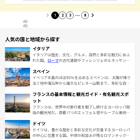
…
1
2
3
8
AD
AD
人気の国と地域から探す
イタリア
イタリアは歴史、文化、グルメ、自然と多彩な魅力にあふ
れた国。
ローマ
の古代遺跡やフィレンツェのルネッサンス
美術、ヴェネツィアの運河など、歴史あるスポットはもち
スペイン
ろん、トスカーナの美しい田園風景やアマルフィ海岸の絶
景など、自然景観も見逃せない。観光の合間には、本場の
イベリア半島のほぼ80％を占めるスペインは、太陽が降り
ピザやパスタなど、絶品のイタリア料理を堪能することも
注ぐ地中海沿岸から雄大なピレネー山脈まで、多彩な自然
できる。朝目覚めてから夜眠るまで、すべての瞬間を楽し
と文化が詰まったヨーロッパ屈指の旅行先だ。多様な地域
フランスの基本情報と観光ガイド・有名観光スポ
ませてくれるイタリアで、忘れられない旅をしてみよう！
文化が根付くこの国では、情熱的なフラメンコ、熱気あふ
なお、新着のイタリア情報は
コンテンツ一覧
を参照してほ
れる闘牛、そして美味しいタパスが生活の一部となってい
ット
しい。
る。首都マドリードの洗練された雰囲気や、バルセロナの
フランスは、世界中の旅行者を魅了し続けるヨーロッパ屈
アートに溢れた街角から、地方では古代ローマ遺跡や中世
指の観光地だ。首都パリのエッフェル塔やルーブル美術館
の城塞都市、穏やかなビーチリゾートまで多彩な表情を見
といった象徴的なスポットから、田舎町の古風な美しさま
せる。地方によって風土や気候が異なるスペインはその個
ドイツ
で、幅広い魅力が詰まっている。華麗な宮殿、歴史的な大
性で訪れる人を魅了する。 なお、新着のスペイン情報は
コ
聖堂、美しいビーチ、そして豊かな自然が、訪れる者を心
ドイツは、豊かな歴史と多彩な文化が交差するヨーロッパ
ンテンツ一覧
を参照してほしい。
から魅了する。また、フランスは美食の国としても知ら
の中心に位置する国。中世の街並みが残るロマンチック街