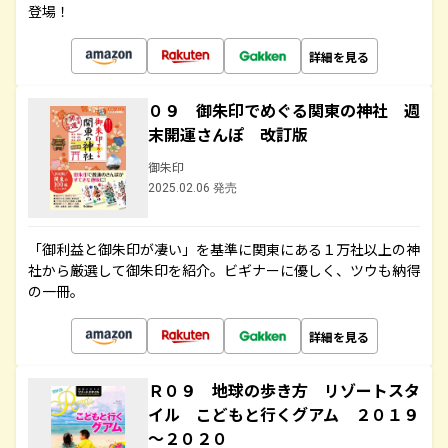
登場！
詳細を見る
０９ 御朱印でめぐる関東の神社 週
末開運さんぽ 改訂版
御朱印
2025.02.06 発売
「御利益と御朱印が凄い」を基準に関東にある１万社以上の神
社から厳選して御朱印を紹介。ビギナーに優しく、ツウも納得
の一冊。
詳細を見る
Ｒ０９ 地球の歩き方 リゾートスタ
イル こどもと行くグアム ２０１９
～２０２０