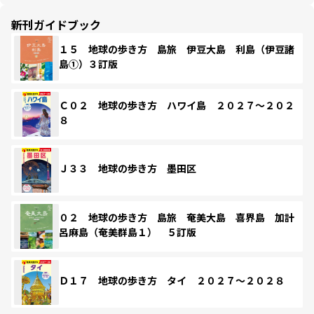
新刊ガイドブック
１５ 地球の歩き方 島旅 伊豆大島 利島（伊豆諸
島①）３訂版
Ｃ０２ 地球の歩き方 ハワイ島 ２０２７～２０２
８
Ｊ３３ 地球の歩き方 墨田区
０２ 地球の歩き方 島旅 奄美大島 喜界島 加計
呂麻島（奄美群島１） ５訂版
Ｄ１７ 地球の歩き方 タイ ２０２７～２０２８