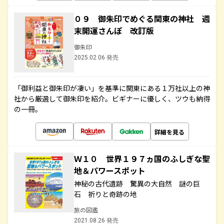
０９ 御朱印でめぐる関東の神社 週
末開運さんぽ 改訂版
御朱印
2025.02.06 発売
「御利益と御朱印が凄い」を基準に関東にある１万社以上の神
社から厳選して御朱印を紹介。ビギナーに優しく、ツウも納得
の一冊。
詳細を見る
Ｗ１０ 世界１９７ヵ国のふしぎな聖
地＆パワースポット
神秘の古代遺跡 驚異の大自然 謎の巨
石 祈りと奇跡の地
旅の図鑑
2021.08.26 発売