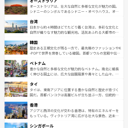
オーストラリア
部のニューオーリンズでは、音楽と美食が融合した独特の
ワイ島は見逃せない。また、定番の観光地といえばオアフ
文化が魅力。旅行者はアメリカの各地域で異なる魅力を楽
島だが、静かな自然を求めるならマウイ島やカウアイ島が
オーストラリアは、壮大な自然と多様な文化が魅力の国。
しみながら、その多様性と豊かな歴史を感じることができ
おすすめ。エメラルドグリーンに輝く海をはじめ、豊かな
シドニーのシンボルであるシドニー・オペラハウス、オー
るだろう。車でのロードトリップや列車の旅も、アメリカ
文化や歴史が息づいている。「アロハスピリット」と呼ば
ストラリア東海岸北部に広がる大サンゴ礁地帯グレートバ
ならではの贅沢な旅のスタイルだ。 なお、新着のアメリカ
台湾
れるおもてなしの心で訪れる人々を迎えてくれるハワイの
リアリーフや大陸中央部にそびえるウルル（エアーズロッ
情報は
コンテンツ一覧
を参照してほしい。
人々、おいしいローカルフードやハワイアンミュージッ
ク）、タスマニアの美しい原生林やケアンズの熱帯雨林な
日本から約４時間ほどでたどり着く台湾は、多彩な文化と
ク、伝統的なフラダンスなど、すべてがハワイの魅力を彩
ど、見どころがたくさん。また、カフェやワイン、オージ
自然が織りなす魅力的な観光地。活気あふれる大都市の台
っている。訪れるたびに新しい発見と感動が待っているハ
ービーフなどの食文化も豊かで、美味しいものであふれて
北やノスタルジックな町並みが人気な九份（ジォウフェ
ワイを、存分に味わってほしい。 なお、新着のハワイ情報
韓国
いる。アクティビティも充実しており、サーフィンやダイ
ン）、静ひつな山岳地帯である台湾東部など、都市の喧騒
は
コンテンツ一覧
を参照してほしい。
ビング、ハイキングなど、アウトドア好きにはたまらな
と山間の静けさが共存しており、訪れる人に新しい発見と
歴史ある王朝文化が残る一方で、最先端のファッションやK
い。オーストラリアの多彩な魅力を存分に味わいつくそ
驚きをもたらしてくれる。また、奥深い台湾の食文化も魅
-POPで世界を席巻している韓国。首都ソウルの宮殿や伝統
う。 なお、新着のオーストラリア情報は
コンテンツ一覧
を
力で、夜市などの屋台グルメから高級料理、ヘルシーで美
家屋が並ぶエリアでは韓国の歴史と文化に浸ることがで
参照してほしい。
ベトナム
容にもいいと評判のスイーツなど、バラエティ豊かな料理
き、地方に足を延ばせば四季折々の自然美を楽しむことが
が味わえる。 なお、新着の台湾情報は
コンテンツ一覧
を参
できる。そして、キムチや焼肉、絶品のストリートフード
豊かな自然と多様な文化が魅力的なベトナム。南北に細長
照してほしい。
まで、さまざまな韓国料理が待っている。夜には、韓国な
く伸びる国土には、広大な田園風景や青々とした山々、世
らではのナイトライフも堪能できる。あたたかいホスピタ
界遺産に登録された壮大な自然景観が点在し、都市部では
タイ
リティに包まれながら、韓国の多彩な魅力を心ゆくまで味
急速な発展と共に伝統が息づく。ハノイの古い町並みやホ
わってみてほしい。 なお、新着の韓国情報は
コンテンツ一
ーチミン市のフランス統治時代の建物も、独特の雰囲気を
タイは、東南アジアに位置する豊かな自然と歴史が息づく
覧
を参照してほしい。
醸し出している。また、バラエティの豊かさとおいしさで
国だ。首都バンコクは高層ビルが立ち並ぶ一方、伝統的な
世界中の食通を魅了してやまないベトナム料理も魅力のひ
寺院や市場がいたるところに点在し、古きよき文化と現代
香港
とつ。フォーやバインミー、ベトナムコーヒーなどは、ぜ
の活気が交差している。北部ではチェンマイなどの山岳地
ひ現地で味わいたい。どの地域を訪れてもあたたかい人々
帯で自然と触れ合い、南部ではプーケットやクラビの美し
アジアと西洋の文化が交わる香港は、特有のエネルギーを
が旅行者を迎えてくれるので、きっと忘れられない旅にな
いビーチでリゾート気分を楽しむことができる。タイ料理
もっている。ヴィクトリア湾に広がる壮大な景色、近未来
るはずだ。 なお、新着のベトナム情報は
コンテンツ一覧
を
は世界的に有名で、屋台から高級レストランまで味覚を刺
的なアートスポット、そして歴史と現代が融合した町並
参照してほしい。
シンガポール
激する。気候は一年中温暖で、どの季節にも異なる楽しみ
み、どこを訪れても感動するはず。観光スポットが密集し