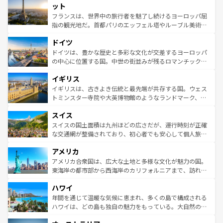
なお、新着のイタリア情報は
コンテンツ一覧
を参照してほ
れる闘牛、そして美味しいタパスが生活の一部となってい
ット
しい。
る。首都マドリードの洗練された雰囲気や、バルセロナの
フランスは、世界中の旅行者を魅了し続けるヨーロッパ屈
アートに溢れた街角から、地方では古代ローマ遺跡や中世
指の観光地だ。首都パリのエッフェル塔やルーブル美術館
の城塞都市、穏やかなビーチリゾートまで多彩な表情を見
といった象徴的なスポットから、田舎町の古風な美しさま
せる。地方によって風土や気候が異なるスペインはその個
ドイツ
で、幅広い魅力が詰まっている。華麗な宮殿、歴史的な大
性で訪れる人を魅了する。 なお、新着のスペイン情報は
コ
聖堂、美しいビーチ、そして豊かな自然が、訪れる者を心
ドイツは、豊かな歴史と多彩な文化が交差するヨーロッパ
ンテンツ一覧
を参照してほしい。
から魅了する。また、フランスは美食の国としても知ら
の中心に位置する国。中世の街並みが残るロマンチック街
れ、フランス料理はユネスコ無形文化遺産にも登録されて
道から、未来を先取りするようなモダンな都市まで多様な
イギリス
いる。シャンパンの発祥地であるランス、プロヴァンスの
顔を持つこの国は、どこを歩いても飽きることがない。ベ
香り高いラベンダー畑など、多彩な楽しみ方が可能だ。さ
ルリンの文化的活気、バイエルン州のアルプスの絶景、そ
イギリスは、古きよき伝統と最先端が共存する国。ウェス
らに、パリ以外の地域にも魅力が溢れており、どの街角に
してライン川沿いのワイン畑といった風景は必見。ビール
トミンスター寺院や大英博物館のようなランドマーク、歴
も豊かな歴史と文化が息づいている。パリ以外の個性あふ
とソーセージを味わいながら地元の人と過ごす楽しい時間
史ある大学都市、美しい丘陵地帯や牧歌的な風景など、エ
れる地方に足を運ぶとそれぞれで全く異なる文化を体験で
スイス
は、お酒好きな人にはぜひ体験してほしい。 なお、新着の
リアごとに異なる魅力がある。また、優雅なアフタヌーン
きるだろう。 なお、新着のフランス情報は
コンテンツ一覧
ドイツ情報は
コンテンツ一覧
を参照してほしい。
ティー、ビール好きにはたまらない英国パブ、サッカー観
スイスの国土面積は九州ほどの広さだが、運行時刻が正確
を参照してほしい。
戦など、本場だからこそできる体験も豊富。イギリスを旅
な交通網が整備されており、初心者でも安心して個人旅行
して楽しみつくそう。 なお、新着のイギリス情報は
コンテ
を楽しめる。日本同様に時刻表どおりの旅が可能だ。中世
アメリカ
ンツ一覧
を参照してほしい。
の建物がそのまま残る町や、スイスならではのユニークな
博物館もあり、アルプス観光だけでなく町歩きも満喫する
アメリカ合衆国は、広大な土地と多様な文化が魅力の国。
ことができる。国民の所得が高いため物価も高いが、旅行
東海岸の都市部から西海岸のカリフォルニアまで、訪れる
者向けの交通パス提供のサービスもあり、うまく活用すれ
場所ごとに異なる風景と体験が待っている。ニューヨーク
ハワイ
ば市内交通費無料で観光を楽しむこともできる。 なお、新
のような巨大都市は、観光、ショッピング、エンターテイ
着のスイス情報は
コンテンツ一覧
を参照してほしい。
ンメントが詰まった刺激的なスポットだ。一方、アメリカ
年間を通じて温暖な気候に恵まれ、多くの島で構成される
西部には大自然が広がり、グランドキャニオンやイエロー
ハワイは、どの島も独自の魅力をもっている。大自然の神
ストーン国立公園といった絶景が堪能できる。さらに、南
秘を感じたいなら、火山が生み出した壮大な景観を誇るハ