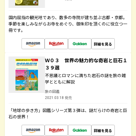
国内屈指の観光地であり、数多の寺院が建ち並ぶ古都・京都。
季節を楽しみながらお寺をめぐり、御朱印を頂くのに役立つ一
冊です。
詳細を見る
Ｗ０３ 世界の魅力的な奇岩と巨石１
３９選
不思議とロマンに満ちた岩石の謎を旅の雑
学とともに解説
旅の図鑑
2021.03.18 発売
「地球の歩き方」図鑑シリーズ第３弾は、謎だらけの奇岩と巨
石の世界！
詳細を見る