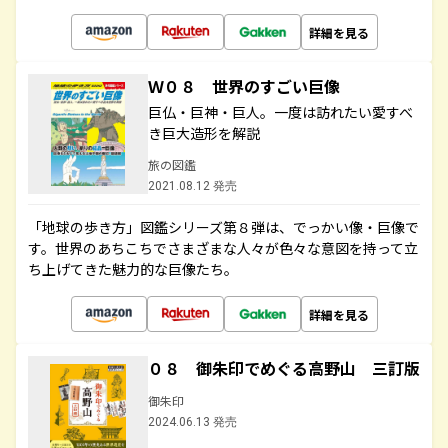
詳細を見る
Ｗ０８ 世界のすごい巨像
巨仏・巨神・巨人。一度は訪れたい愛すべ
き巨大造形を解説
旅の図鑑
2021.08.12 発売
「地球の歩き方」図鑑シリーズ第８弾は、でっかい像・巨像で
す。世界のあちこちでさまざまな人々が色々な意図を持って立
ち上げてきた魅力的な巨像たち。
詳細を見る
０８ 御朱印でめぐる高野山 三訂版
御朱印
2024.06.13 発売