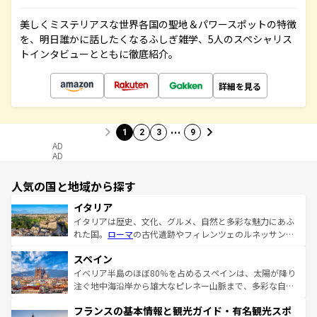
美しくミステリアスな世界各国の聖地＆パワースポットの特徴
を、明日誰かに話したくなるふしぎ雑学、5人のスペシャリス
トインタビューとともに徹底紹介。
詳細を見る
…
1
2
3
9
AD
AD
人気の国と地域から探す
イタリア
イタリアは歴史、文化、グルメ、自然と多彩な魅力にあふ
れた国。
ローマ
の古代遺跡やフィレンツェのルネッサンス
美術、ヴェネツィアの運河など、歴史あるスポットはもち
スペイン
ろん、トスカーナの美しい田園風景やアマルフィ海岸の絶
景など、自然景観も見逃せない。観光の合間には、本場の
イベリア半島のほぼ80％を占めるスペインは、太陽が降り
ピザやパスタなど、絶品のイタリア料理を堪能することも
注ぐ地中海沿岸から雄大なピレネー山脈まで、多彩な自然
できる。朝目覚めてから夜眠るまで、すべての瞬間を楽し
と文化が詰まったヨーロッパ屈指の旅行先だ。多様な地域
フランスの基本情報と観光ガイド・有名観光スポ
ませてくれるイタリアで、忘れられない旅をしてみよう！
文化が根付くこの国では、情熱的なフラメンコ、熱気あふ