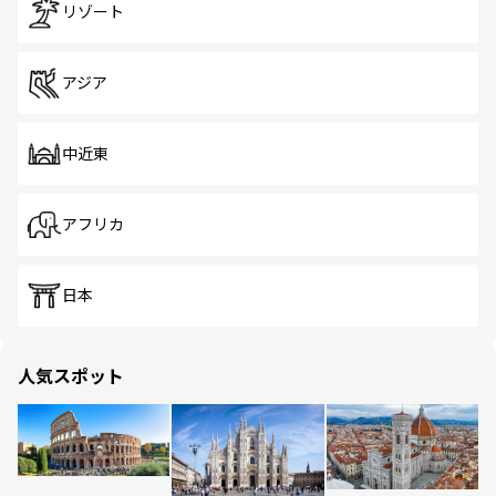
リゾート
アジア
中近東
アフリカ
日本
人気スポット