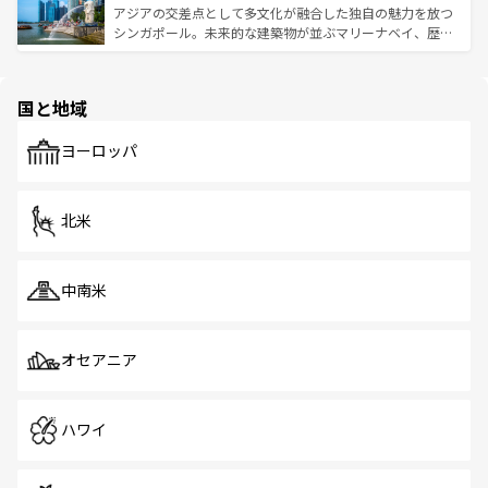
が待っている。親しみやすいタイの人々、仏教を中心とし
ており、効率よく見どころを回れるのも魅力。息をのむよ
アジアの交差点として多文化が融合した独自の魅力を放つ
た文化、そして多様な観光資源が、訪れる旅人を魅了し続
うな絶景から文化的な体験まで、香港を存分に楽しみ尽く
シンガポール。未来的な建築物が並ぶマリーナベイ、歴史
ける。 なお、新着のタイ情報は
コンテンツ一覧
を参照して
そう。 なお、新着の香港情報は
コンテンツ一覧
を参照して
と伝統を感じられるエスニックタウン、多数の緑豊かな公
ほしい。
ほしい。
園や自然保護区など、自然が調和した近代的な景観と文化
の多様性あふれるカラフルな町は、どこを歩いても新しい
国と地域
発見がある。さらに、治安のよさや充実した公共交通機関
も、旅行者にとっては魅力的なポイント。グルメも豊富
で、ホーカーズは地元の風情を楽しめる外せないスポット
ヨーロッパ
だ。訪れる人を飽きさせないシンガポールで、多様な魅力
を体感しよう。 なお、新着のシンガポール情報は
コンテン
ツ一覧
を参照してほしい。
北米
中南米
オセアニア
ハワイ