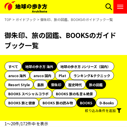
TOP
ガイドブック
御朱印、旅の図鑑、BOOKSのガイドブック一覧
御朱印、旅の図鑑、BOOKSのガイド
ブック一覧
すべて
地球の歩き方 海外
地球の歩き方 Jシリーズ（国内）
aruco 海外
aruco 国内
Plat
ランキング&テクニック
Resort Style
島旅
御朱印
歴史時代
旅の図鑑
BOOKS スペシャルコラボ
BOOKS 旅の名言＆絶景
BOOKS 旅と健康
BOOKS 旅の読み物
BOOKS
D-Books
絞り込み条件を追加
1〜20件/172件中 を表示