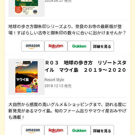
2024.06.27 発売
地球の歩き方御朱印シリーズより、奈良のお寺の最新版が登
場！すばらしい古寺と御朱印の数々に合いに出かけませんか？
詳細を見る
Ｒ０３ 地球の歩き方 リゾートスタ
イル マウイ島 ２０１９～２０２０
Resort Style
2018.12.12 発売
大自然から感度の高いグルメ＆ショッピングまで、訪れる度に
新発見があるマウイ島。旬のファーム巡りやマウイ産おみやげ
も満載！
詳細を見る