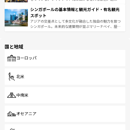
るはずだ。 なお、新着のベトナム情報は
コンテンツ一覧
を
は世界的に有名で、屋台から高級レストランまで味覚を刺
的なアートスポット、そして歴史と現代が融合した町並
参照してほしい。
シンガポールの基本情報と観光ガイド・有名観光
激する。気候は一年中温暖で、どの季節にも異なる楽しみ
み、どこを訪れても感動するはず。観光スポットが密集し
が待っている。親しみやすいタイの人々、仏教を中心とし
ており、効率よく見どころを回れるのも魅力。息をのむよ
スポット
た文化、そして多様な観光資源が、訪れる旅人を魅了し続
うな絶景から文化的な体験まで、香港を存分に楽しみ尽く
アジアの交差点として多文化が融合した独自の魅力を放つ
ける。 なお、新着のタイ情報は
コンテンツ一覧
を参照して
そう。 なお、新着の香港情報は
コンテンツ一覧
を参照して
シンガポール。未来的な建築物が並ぶマリーナベイ、歴史
ほしい。
ほしい。
と伝統を感じられるエスニックタウン、多数の緑豊かな公
園や自然保護区など、自然が調和した近代的な景観と文化
の多様性あふれるカラフルな町は、どこを歩いても新しい
国と地域
発見がある。さらに、治安のよさや充実した公共交通機関
も、旅行者にとっては魅力的なポイント。グルメも豊富
で、ホーカーズは地元の風情を楽しめる外せないスポット
ヨーロッパ
だ。訪れる人を飽きさせないシンガポールで、多様な魅力
を体感しよう。 なお、新着のシンガポール情報は
コンテン
ツ一覧
を参照してほしい。
北米
中南米
オセアニア