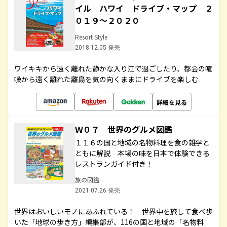
イル ハワイ ドライブ・マップ ２
０１９～２０２０
Resort Style
2018.12.05 発売
ワイキキから遠く離れた静かな入り江で過ごしたり、都会の喧
噪から遠く離れた離島を気の向くままにドライブを楽しむ
詳細を見る
Ｗ０７ 世界のグルメ図鑑
１１６の国と地域の名物料理を食の雑学と
ともに解説 本場の味を日本で体験できる
レストランガイド付き！
旅の図鑑
2021.07.26 発売
世界はおいしいモノにあふれている！ 世界中を旅して食べ歩
いた「地球の歩き方」編集部が、116の国と地域の「名物料