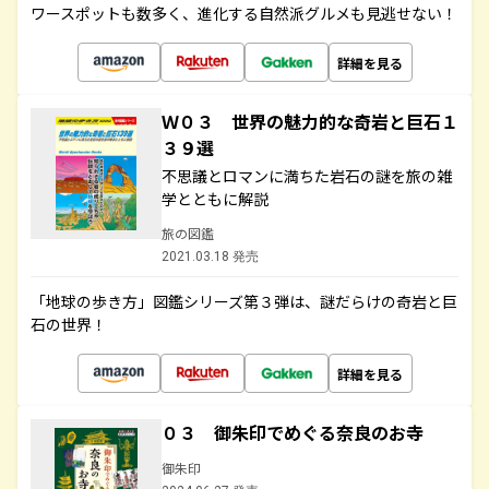
ワースポットも数多く、進化する自然派グルメも見逃せない！
詳細を見る
Ｗ０３ 世界の魅力的な奇岩と巨石１
３９選
不思議とロマンに満ちた岩石の謎を旅の雑
学とともに解説
旅の図鑑
2021.03.18 発売
「地球の歩き方」図鑑シリーズ第３弾は、謎だらけの奇岩と巨
石の世界！
詳細を見る
０３ 御朱印でめぐる奈良のお寺
御朱印