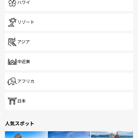
ハワイ
リゾート
アジア
中近東
アフリカ
日本
人気スポット