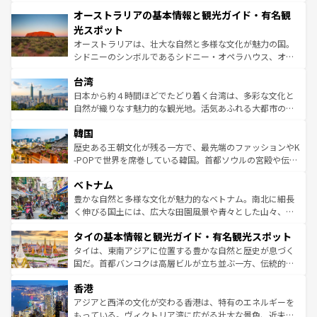
秘を感じたいなら、火山が生み出した壮大な景観を誇るハ
文化が魅力。旅行者はアメリカの各地域で異なる魅力を楽
オーストラリアの基本情報と観光ガイド・有名観
ワイ島は見逃せない。また、定番の観光地といえばオアフ
しみながら、その多様性と豊かな歴史を感じることができ
島だが、静かな自然を求めるならマウイ島やカウアイ島が
光スポット
るだろう。車でのロードトリップや列車の旅も、アメリカ
おすすめ。エメラルドグリーンに輝く海をはじめ、豊かな
オーストラリアは、壮大な自然と多様な文化が魅力の国。
ならではの贅沢な旅のスタイルだ。 なお、新着のアメリカ
文化や歴史が息づいている。「アロハスピリット」と呼ば
シドニーのシンボルであるシドニー・オペラハウス、オー
情報は
コンテンツ一覧
を参照してほしい。
れるおもてなしの心で訪れる人々を迎えてくれるハワイの
ストラリア東海岸北部に広がる大サンゴ礁地帯グレートバ
人々、おいしいローカルフードやハワイアンミュージッ
台湾
リアリーフや大陸中央部にそびえるウルル（エアーズロッ
ク、伝統的なフラダンスなど、すべてがハワイの魅力を彩
ク）、タスマニアの美しい原生林やケアンズの熱帯雨林な
日本から約４時間ほどでたどり着く台湾は、多彩な文化と
っている。訪れるたびに新しい発見と感動が待っているハ
ど、見どころがたくさん。また、カフェやワイン、オージ
自然が織りなす魅力的な観光地。活気あふれる大都市の台
ワイを、存分に味わってほしい。 なお、新着のハワイ情報
ービーフなどの食文化も豊かで、美味しいものであふれて
北やノスタルジックな町並みが人気な九份（ジォウフェ
は
コンテンツ一覧
を参照してほしい。
韓国
いる。アクティビティも充実しており、サーフィンやダイ
ン）、静ひつな山岳地帯である台湾東部など、都市の喧騒
ビング、ハイキングなど、アウトドア好きにはたまらな
と山間の静けさが共存しており、訪れる人に新しい発見と
歴史ある王朝文化が残る一方で、最先端のファッションやK
い。オーストラリアの多彩な魅力を存分に味わいつくそ
驚きをもたらしてくれる。また、奥深い台湾の食文化も魅
-POPで世界を席巻している韓国。首都ソウルの宮殿や伝統
う。 なお、新着のオーストラリア情報は
コンテンツ一覧
を
力で、夜市などの屋台グルメから高級料理、ヘルシーで美
家屋が並ぶエリアでは韓国の歴史と文化に浸ることがで
参照してほしい。
ベトナム
容にもいいと評判のスイーツなど、バラエティ豊かな料理
き、地方に足を延ばせば四季折々の自然美を楽しむことが
が味わえる。 なお、新着の台湾情報は
コンテンツ一覧
を参
できる。そして、キムチや焼肉、絶品のストリートフード
豊かな自然と多様な文化が魅力的なベトナム。南北に細長
照してほしい。
まで、さまざまな韓国料理が待っている。夜には、韓国な
く伸びる国土には、広大な田園風景や青々とした山々、世
らではのナイトライフも堪能できる。あたたかいホスピタ
界遺産に登録された壮大な自然景観が点在し、都市部では
タイの基本情報と観光ガイド・有名観光スポット
リティに包まれながら、韓国の多彩な魅力を心ゆくまで味
急速な発展と共に伝統が息づく。ハノイの古い町並みやホ
わってみてほしい。 なお、新着の韓国情報は
コンテンツ一
ーチミン市のフランス統治時代の建物も、独特の雰囲気を
タイは、東南アジアに位置する豊かな自然と歴史が息づく
覧
を参照してほしい。
醸し出している。また、バラエティの豊かさとおいしさで
国だ。首都バンコクは高層ビルが立ち並ぶ一方、伝統的な
世界中の食通を魅了してやまないベトナム料理も魅力のひ
寺院や市場がいたるところに点在し、古きよき文化と現代
香港
とつ。フォーやバインミー、ベトナムコーヒーなどは、ぜ
の活気が交差している。北部ではチェンマイなどの山岳地
ひ現地で味わいたい。どの地域を訪れてもあたたかい人々
帯で自然と触れ合い、南部ではプーケットやクラビの美し
アジアと西洋の文化が交わる香港は、特有のエネルギーを
が旅行者を迎えてくれるので、きっと忘れられない旅にな
いビーチでリゾート気分を楽しむことができる。タイ料理
もっている。ヴィクトリア湾に広がる壮大な景色、近未来