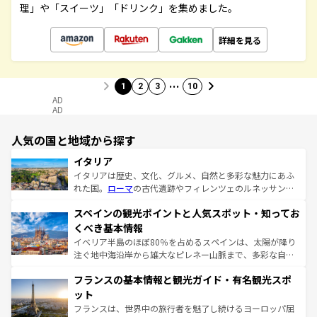
理」や「スイーツ」「ドリンク」を集めました。
詳細を見る
…
1
2
3
10
AD
AD
人気の国と地域から探す
イタリア
イタリアは歴史、文化、グルメ、自然と多彩な魅力にあふ
れた国。
ローマ
の古代遺跡やフィレンツェのルネッサンス
美術、ヴェネツィアの運河など、歴史あるスポットはもち
スペインの観光ポイントと人気スポット・知ってお
ろん、トスカーナの美しい田園風景やアマルフィ海岸の絶
景など、自然景観も見逃せない。観光の合間には、本場の
くべき基本情報
ピザやパスタなど、絶品のイタリア料理を堪能することも
イベリア半島のほぼ80％を占めるスペインは、太陽が降り
できる。朝目覚めてから夜眠るまで、すべての瞬間を楽し
注ぐ地中海沿岸から雄大なピレネー山脈まで、多彩な自然
ませてくれるイタリアで、忘れられない旅をしてみよう！
と文化が詰まったヨーロッパ屈指の旅行先だ。多様な地域
なお、新着のイタリア情報は
コンテンツ一覧
を参照してほ
フランスの基本情報と観光ガイド・有名観光スポ
文化が根付くこの国では、情熱的なフラメンコ、熱気あふ
しい。
れる闘牛、そして美味しいタパスが生活の一部となってい
ット
る。首都マドリードの洗練された雰囲気や、バルセロナの
フランスは、世界中の旅行者を魅了し続けるヨーロッパ屈