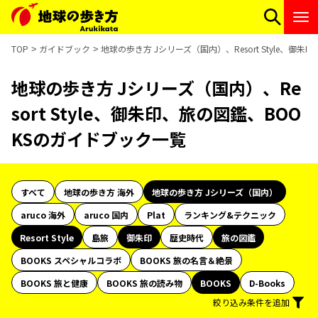
TOP
ガイドブック
地球の歩き方 Jシリーズ（国内）、Resort Style、御
地球の歩き方 Jシリーズ（国内）、Re
sort Style、御朱印、旅の図鑑、BOO
KSのガイドブック一覧
すべて
地球の歩き方 海外
地球の歩き方 Jシリーズ（国内）
aruco 海外
aruco 国内
Plat
ランキング&テクニック
Resort Style
島旅
御朱印
歴史時代
旅の図鑑
BOOKS スペシャルコラボ
BOOKS 旅の名言＆絶景
BOOKS 旅と健康
BOOKS 旅の読み物
BOOKS
D-Books
絞り込み条件を追加