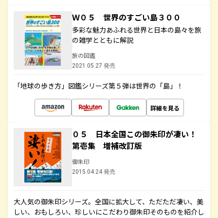
Ｗ０５ 世界のすごい島３００
多彩な魅力あふれる世界と日本の島々を旅
の雑学とともに解説
旅の図鑑
2021.05.27 発売
「地球の歩き方」図鑑シリーズ第５弾は世界の「島」！
詳細を見る
０５ 日本全国この御朱印が凄い！
第壱集 増補改訂版
御朱印
2015.04.24 発売
大人気の御朱印シリーズ。全国に拡大して、ただただ凄い、美
しい、おもしろい、珍しいにこだわり御朱印そのものを紹介し