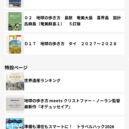
０２ 地球の歩き方 島旅 奄美大島 喜界島 加計
呂麻島（奄美群島１） ５訂版
Ｄ１７ 地球の歩き方 タイ ２０２７～２０２８
特設ページ
世界遺産ランキング
地球の歩き方 meets クリストファー・ノーラン監督
最新作『オデュッセイア』
準備も滞在もスマートに！ トラベルハック2026