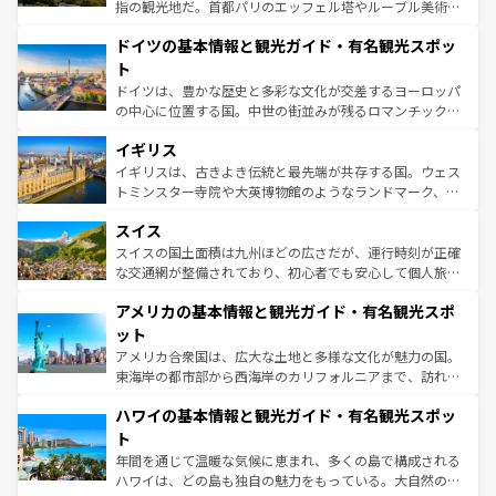
アートに溢れた街角から、地方では古代ローマ遺跡や中世
指の観光地だ。首都パリのエッフェル塔やルーブル美術館
の城塞都市、穏やかなビーチリゾートまで多彩な表情を見
といった象徴的なスポットから、田舎町の古風な美しさま
せる。地方によって風土や気候が異なるスペインはその個
ドイツの基本情報と観光ガイド・有名観光スポッ
で、幅広い魅力が詰まっている。華麗な宮殿、歴史的な大
性で訪れる人を魅了する。 なお、新着のスペイン情報は
コ
聖堂、美しいビーチ、そして豊かな自然が、訪れる者を心
ト
ンテンツ一覧
を参照してほしい。
から魅了する。また、フランスは美食の国としても知ら
ドイツは、豊かな歴史と多彩な文化が交差するヨーロッパ
れ、フランス料理はユネスコ無形文化遺産にも登録されて
の中心に位置する国。中世の街並みが残るロマンチック街
いる。シャンパンの発祥地であるランス、プロヴァンスの
道から、未来を先取りするようなモダンな都市まで多様な
香り高いラベンダー畑など、多彩な楽しみ方が可能だ。さ
イギリス
顔を持つこの国は、どこを歩いても飽きることがない。ベ
らに、パリ以外の地域にも魅力が溢れており、どの街角に
ルリンの文化的活気、バイエルン州のアルプスの絶景、そ
イギリスは、古きよき伝統と最先端が共存する国。ウェス
も豊かな歴史と文化が息づいている。パリ以外の個性あふ
してライン川沿いのワイン畑といった風景は必見。ビール
トミンスター寺院や大英博物館のようなランドマーク、歴
れる地方に足を運ぶとそれぞれで全く異なる文化を体験で
とソーセージを味わいながら地元の人と過ごす楽しい時間
史ある大学都市、美しい丘陵地帯や牧歌的な風景など、エ
きるだろう。 なお、新着のフランス情報は
コンテンツ一覧
スイス
は、お酒好きな人にはぜひ体験してほしい。 なお、新着の
リアごとに異なる魅力がある。また、優雅なアフタヌーン
を参照してほしい。
ドイツ情報は
コンテンツ一覧
を参照してほしい。
ティー、ビール好きにはたまらない英国パブ、サッカー観
スイスの国土面積は九州ほどの広さだが、運行時刻が正確
戦など、本場だからこそできる体験も豊富。イギリスを旅
な交通網が整備されており、初心者でも安心して個人旅行
して楽しみつくそう。 なお、新着のイギリス情報は
コンテ
を楽しめる。日本同様に時刻表どおりの旅が可能だ。中世
アメリカの基本情報と観光ガイド・有名観光スポ
ンツ一覧
を参照してほしい。
の建物がそのまま残る町や、スイスならではのユニークな
博物館もあり、アルプス観光だけでなく町歩きも満喫する
ット
ことができる。国民の所得が高いため物価も高いが、旅行
アメリカ合衆国は、広大な土地と多様な文化が魅力の国。
者向けの交通パス提供のサービスもあり、うまく活用すれ
東海岸の都市部から西海岸のカリフォルニアまで、訪れる
ば市内交通費無料で観光を楽しむこともできる。 なお、新
場所ごとに異なる風景と体験が待っている。ニューヨーク
着のスイス情報は
コンテンツ一覧
を参照してほしい。
ハワイの基本情報と観光ガイド・有名観光スポッ
のような巨大都市は、観光、ショッピング、エンターテイ
ンメントが詰まった刺激的なスポットだ。一方、アメリカ
ト
西部には大自然が広がり、グランドキャニオンやイエロー
年間を通じて温暖な気候に恵まれ、多くの島で構成される
ストーン国立公園といった絶景が堪能できる。さらに、南
ハワイは、どの島も独自の魅力をもっている。大自然の神
部のニューオーリンズでは、音楽と美食が融合した独特の