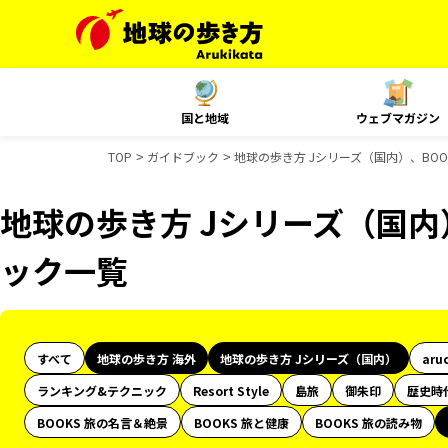
国と地域
ウェブマガジン
TOP
ガイドブック
地球の歩き方 Jシリーズ（国内）、BO
地球の歩き方 Jシリーズ（国内
ック一覧
すべて
地球の歩き方 海外
地球の歩き方 Jシリーズ（国内）
aru
ランキング&テクニック
Resort Style
島旅
御朱印
歴史時
BOOKS 旅の名言＆絶景
BOOKS 旅と健康
BOOKS 旅の読み物