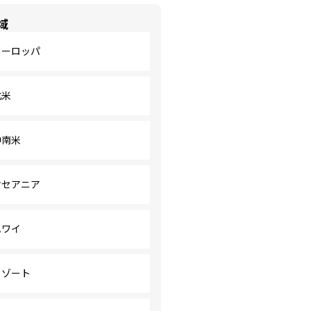
域
ヨーロッパ
北米
中南米
オセアニア
ハワイ
リゾート