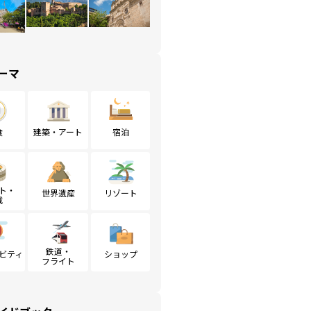
ーマ
食
建築・アート
宿泊
ト・
世界遺産
リゾート
戦
鉄道・
ビティ
ショップ
フライト