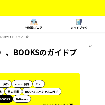
特派員ブログ
ガイドブック
OKSのガイドブック一覧
AD
）、BOOKSのガイドブ
co 海外
aruco 国内
Plat
代
旅の図鑑
BOOKS スペシャルコラボ
BOOKS
D-Books