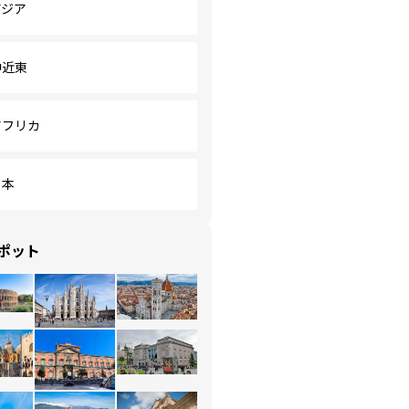
アジア
中近東
アフリカ
日本
ポット