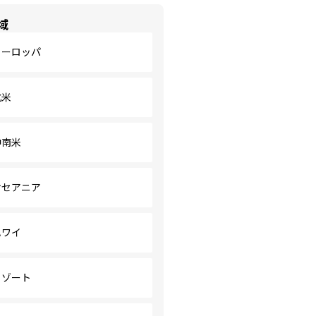
域
ヨーロッパ
北米
中南米
オセアニア
ハワイ
リゾート