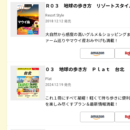
Ｒ０３ 地球の歩き方 リゾートスタイ
Resort Style
2018.12.12 発売
大自然から感度の高いグルメ＆ショッピング
ァーム巡りやマウイ産おみやげも満載！
０３ 地球の歩き方 Ｐｌａｔ 台北
Plat
2024.12.19 発売
これ１冊にすべて凝縮！軽くて持ち歩きに便
を楽しみ尽くすプラン＆最新情報満載！