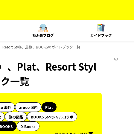
特派員ブログ
ガイドブック
esort Style、島旅、BOOKSのガイドブック一覧
AD
at、Resort Styl
ック一覧
co 海外
aruco 国内
Plat
代
旅の図鑑
BOOKS スペシャルコラボ
BOOKS
D-Books