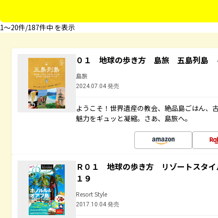
1〜20件/187件中 を表示
０１ 地球の歩き方 島旅 五島列島 
島旅
2024.07.04 発売
ようこそ！世界遺産の教会、絶品島ごはん、
魅力をギュッと凝縮。さあ、島旅へ。
Ｒ０１ 地球の歩き方 リゾートスタイ
１９
Resort Style
2017.10.04 発売