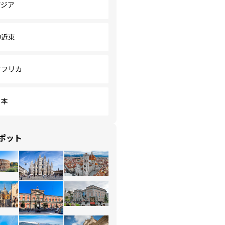
アジア
中近東
アフリカ
日本
ポット