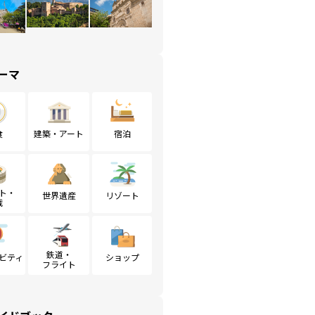
ーマ
食
建築・アート
宿泊
ト・
世界遺産
リゾート
戦
鉄道・
ビティ
ショップ
フライト