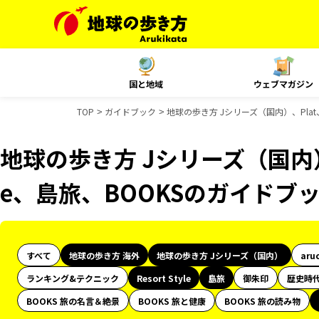
国と地域
ウェブマガジン
TOP
ガイドブック
地球の歩き方 Jシリーズ（国内）、Plat、R
地球の歩き方 Jシリーズ（国内）、Pl
e、島旅、BOOKSのガイドブ
すべて
地球の歩き方 海外
地球の歩き方 Jシリーズ（国内）
aru
ランキング&テクニック
Resort Style
島旅
御朱印
歴史時
BOOKS 旅の名言＆絶景
BOOKS 旅と健康
BOOKS 旅の読み物