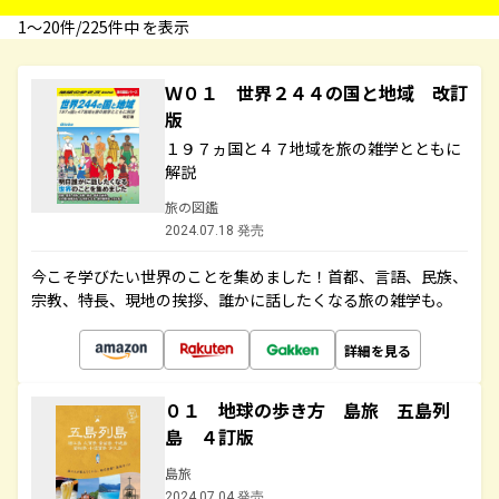
1〜20件/225件中 を表示
Ｗ０１ 世界２４４の国と地域 改訂
版
１９７ヵ国と４７地域を旅の雑学とともに
解説
旅の図鑑
2024.07.18 発売
今こそ学びたい世界のことを集めました！首都、言語、民族、
宗教、特長、現地の挨拶、誰かに話したくなる旅の雑学も。
詳細を見る
０１ 地球の歩き方 島旅 五島列
島 ４訂版
島旅
2024.07.04 発売