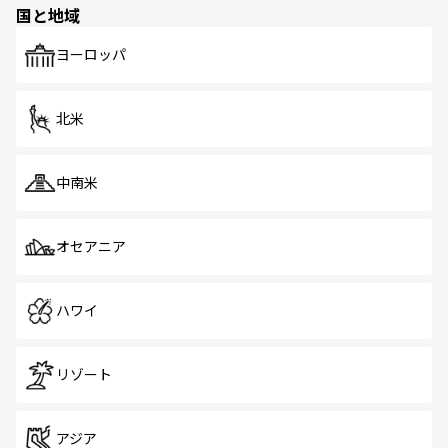
国と地域
発見がある。さらに、治安のよさや充実した公共交通機関
も、旅行者にとっては魅力的なポイント。グルメも豊富
で、ホーカーズは地元の風情を楽しめる外せないスポット
ヨーロッパ
だ。訪れる人を飽きさせないシンガポールで、多様な魅力
を体感しよう。 なお、新着のシンガポール情報は
コンテン
ツ一覧
を参照してほしい。
北米
中南米
オセアニア
ハワイ
リゾート
アジア