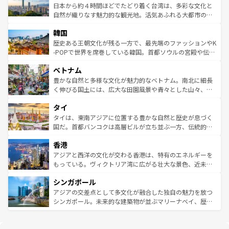
情報は
コンテンツ一覧
を参照してほしい。
人々、おいしいローカルフードやハワイアンミュージッ
ク）、タスマニアの美しい原生林やケアンズの熱帯雨林な
日本から約４時間ほどでたどり着く台湾は、多彩な文化と
ク、伝統的なフラダンスなど、すべてがハワイの魅力を彩
ど、見どころがたくさん。また、カフェやワイン、オージ
自然が織りなす魅力的な観光地。活気あふれる大都市の台
っている。訪れるたびに新しい発見と感動が待っているハ
ービーフなどの食文化も豊かで、美味しいものであふれて
北やノスタルジックな町並みが人気な九份（ジォウフェ
ワイを、存分に味わってほしい。 なお、新着のハワイ情報
韓国
いる。アクティビティも充実しており、サーフィンやダイ
ン）、静ひつな山岳地帯である台湾東部など、都市の喧騒
は
コンテンツ一覧
を参照してほしい。
ビング、ハイキングなど、アウトドア好きにはたまらな
と山間の静けさが共存しており、訪れる人に新しい発見と
歴史ある王朝文化が残る一方で、最先端のファッションやK
い。オーストラリアの多彩な魅力を存分に味わいつくそ
驚きをもたらしてくれる。また、奥深い台湾の食文化も魅
-POPで世界を席巻している韓国。首都ソウルの宮殿や伝統
う。 なお、新着のオーストラリア情報は
コンテンツ一覧
を
力で、夜市などの屋台グルメから高級料理、ヘルシーで美
家屋が並ぶエリアでは韓国の歴史と文化に浸ることがで
参照してほしい。
ベトナム
容にもいいと評判のスイーツなど、バラエティ豊かな料理
き、地方に足を延ばせば四季折々の自然美を楽しむことが
が味わえる。 なお、新着の台湾情報は
コンテンツ一覧
を参
できる。そして、キムチや焼肉、絶品のストリートフード
豊かな自然と多様な文化が魅力的なベトナム。南北に細長
照してほしい。
まで、さまざまな韓国料理が待っている。夜には、韓国な
く伸びる国土には、広大な田園風景や青々とした山々、世
らではのナイトライフも堪能できる。あたたかいホスピタ
界遺産に登録された壮大な自然景観が点在し、都市部では
タイ
リティに包まれながら、韓国の多彩な魅力を心ゆくまで味
急速な発展と共に伝統が息づく。ハノイの古い町並みやホ
わってみてほしい。 なお、新着の韓国情報は
コンテンツ一
ーチミン市のフランス統治時代の建物も、独特の雰囲気を
タイは、東南アジアに位置する豊かな自然と歴史が息づく
覧
を参照してほしい。
醸し出している。また、バラエティの豊かさとおいしさで
国だ。首都バンコクは高層ビルが立ち並ぶ一方、伝統的な
世界中の食通を魅了してやまないベトナム料理も魅力のひ
寺院や市場がいたるところに点在し、古きよき文化と現代
香港
とつ。フォーやバインミー、ベトナムコーヒーなどは、ぜ
の活気が交差している。北部ではチェンマイなどの山岳地
ひ現地で味わいたい。どの地域を訪れてもあたたかい人々
帯で自然と触れ合い、南部ではプーケットやクラビの美し
アジアと西洋の文化が交わる香港は、特有のエネルギーを
が旅行者を迎えてくれるので、きっと忘れられない旅にな
いビーチでリゾート気分を楽しむことができる。タイ料理
もっている。ヴィクトリア湾に広がる壮大な景色、近未来
るはずだ。 なお、新着のベトナム情報は
コンテンツ一覧
を
は世界的に有名で、屋台から高級レストランまで味覚を刺
的なアートスポット、そして歴史と現代が融合した町並
参照してほしい。
シンガポール
激する。気候は一年中温暖で、どの季節にも異なる楽しみ
み、どこを訪れても感動するはず。観光スポットが密集し
が待っている。親しみやすいタイの人々、仏教を中心とし
ており、効率よく見どころを回れるのも魅力。息をのむよ
アジアの交差点として多文化が融合した独自の魅力を放つ
た文化、そして多様な観光資源が、訪れる旅人を魅了し続
うな絶景から文化的な体験まで、香港を存分に楽しみ尽く
シンガポール。未来的な建築物が並ぶマリーナベイ、歴史
ける。 なお、新着のタイ情報は
コンテンツ一覧
を参照して
そう。 なお、新着の香港情報は
コンテンツ一覧
を参照して
と伝統を感じられるエスニックタウン、多数の緑豊かな公
ほしい。
ほしい。
園や自然保護区など、自然が調和した近代的な景観と文化
の多様性あふれるカラフルな町は、どこを歩いても新しい