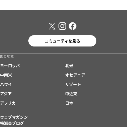
コミュニティを見る
国と地域
ヨーロッパ
北米
中南米
オセアニア
ハワイ
リゾート
アジア
中近東
アフリカ
日本
ウェブマガジン
特派員ブログ