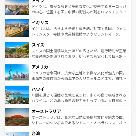
ドイツ
で、幅広い魅力が詰まっている。華麗な宮殿、歴史的な大
性で訪れる人を魅了する。 なお、新着のスペイン情報は
コ
聖堂、美しいビーチ、そして豊かな自然が、訪れる者を心
ドイツは、豊かな歴史と多彩な文化が交差するヨーロッパ
ンテンツ一覧
を参照してほしい。
から魅了する。また、フランスは美食の国としても知ら
の中心に位置する国。中世の街並みが残るロマンチック街
れ、フランス料理はユネスコ無形文化遺産にも登録されて
道から、未来を先取りするようなモダンな都市まで多様な
イギリス
いる。シャンパンの発祥地であるランス、プロヴァンスの
顔を持つこの国は、どこを歩いても飽きることがない。ベ
香り高いラベンダー畑など、多彩な楽しみ方が可能だ。さ
ルリンの文化的活気、バイエルン州のアルプスの絶景、そ
イギリスは、古きよき伝統と最先端が共存する国。ウェス
らに、パリ以外の地域にも魅力が溢れており、どの街角に
してライン川沿いのワイン畑といった風景は必見。ビール
トミンスター寺院や大英博物館のようなランドマーク、歴
も豊かな歴史と文化が息づいている。パリ以外の個性あふ
とソーセージを味わいながら地元の人と過ごす楽しい時間
史ある大学都市、美しい丘陵地帯や牧歌的な風景など、エ
れる地方に足を運ぶとそれぞれで全く異なる文化を体験で
スイス
は、お酒好きな人にはぜひ体験してほしい。 なお、新着の
リアごとに異なる魅力がある。また、優雅なアフタヌーン
きるだろう。 なお、新着のフランス情報は
コンテンツ一覧
ドイツ情報は
コンテンツ一覧
を参照してほしい。
ティー、ビール好きにはたまらない英国パブ、サッカー観
スイスの国土面積は九州ほどの広さだが、運行時刻が正確
を参照してほしい。
戦など、本場だからこそできる体験も豊富。イギリスを旅
な交通網が整備されており、初心者でも安心して個人旅行
して楽しみつくそう。 なお、新着のイギリス情報は
コンテ
を楽しめる。日本同様に時刻表どおりの旅が可能だ。中世
アメリカ
ンツ一覧
を参照してほしい。
の建物がそのまま残る町や、スイスならではのユニークな
博物館もあり、アルプス観光だけでなく町歩きも満喫する
アメリカ合衆国は、広大な土地と多様な文化が魅力の国。
ことができる。国民の所得が高いため物価も高いが、旅行
東海岸の都市部から西海岸のカリフォルニアまで、訪れる
者向けの交通パス提供のサービスもあり、うまく活用すれ
場所ごとに異なる風景と体験が待っている。ニューヨーク
ハワイ
ば市内交通費無料で観光を楽しむこともできる。 なお、新
のような巨大都市は、観光、ショッピング、エンターテイ
着のスイス情報は
コンテンツ一覧
を参照してほしい。
ンメントが詰まった刺激的なスポットだ。一方、アメリカ
年間を通じて温暖な気候に恵まれ、多くの島で構成される
西部には大自然が広がり、グランドキャニオンやイエロー
ハワイは、どの島も独自の魅力をもっている。大自然の神
ストーン国立公園といった絶景が堪能できる。さらに、南
秘を感じたいなら、火山が生み出した壮大な景観を誇るハ
オーストラリア
部のニューオーリンズでは、音楽と美食が融合した独特の
ワイ島は見逃せない。また、定番の観光地といえばオアフ
文化が魅力。旅行者はアメリカの各地域で異なる魅力を楽
島だが、静かな自然を求めるならマウイ島やカウアイ島が
オーストラリアは、壮大な自然と多様な文化が魅力の国。
しみながら、その多様性と豊かな歴史を感じることができ
おすすめ。エメラルドグリーンに輝く海をはじめ、豊かな
シドニーのシンボルであるシドニー・オペラハウス、オー
るだろう。車でのロードトリップや列車の旅も、アメリカ
文化や歴史が息づいている。「アロハスピリット」と呼ば
ストラリア東海岸北部に広がる大サンゴ礁地帯グレートバ
ならではの贅沢な旅のスタイルだ。 なお、新着のアメリカ
台湾
れるおもてなしの心で訪れる人々を迎えてくれるハワイの
リアリーフや大陸中央部にそびえるウルル（エアーズロッ