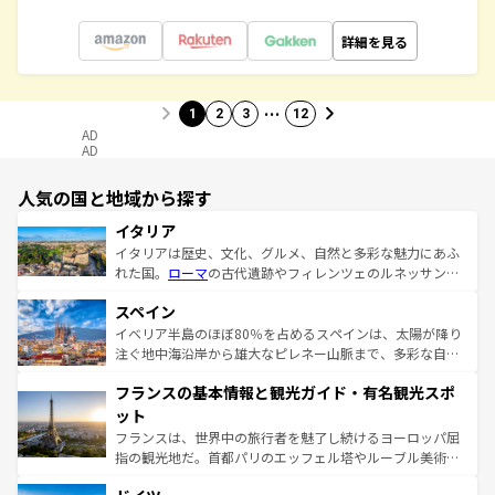
詳細を見る
…
1
2
3
12
AD
AD
人気の国と地域から探す
イタリア
イタリアは歴史、文化、グルメ、自然と多彩な魅力にあふ
れた国。
ローマ
の古代遺跡やフィレンツェのルネッサンス
美術、ヴェネツィアの運河など、歴史あるスポットはもち
スペイン
ろん、トスカーナの美しい田園風景やアマルフィ海岸の絶
景など、自然景観も見逃せない。観光の合間には、本場の
イベリア半島のほぼ80％を占めるスペインは、太陽が降り
ピザやパスタなど、絶品のイタリア料理を堪能することも
注ぐ地中海沿岸から雄大なピレネー山脈まで、多彩な自然
できる。朝目覚めてから夜眠るまで、すべての瞬間を楽し
と文化が詰まったヨーロッパ屈指の旅行先だ。多様な地域
フランスの基本情報と観光ガイド・有名観光スポ
ませてくれるイタリアで、忘れられない旅をしてみよう！
文化が根付くこの国では、情熱的なフラメンコ、熱気あふ
なお、新着のイタリア情報は
コンテンツ一覧
を参照してほ
れる闘牛、そして美味しいタパスが生活の一部となってい
ット
しい。
る。首都マドリードの洗練された雰囲気や、バルセロナの
フランスは、世界中の旅行者を魅了し続けるヨーロッパ屈
アートに溢れた街角から、地方では古代ローマ遺跡や中世
指の観光地だ。首都パリのエッフェル塔やルーブル美術館
の城塞都市、穏やかなビーチリゾートまで多彩な表情を見
といった象徴的なスポットから、田舎町の古風な美しさま
せる。地方によって風土や気候が異なるスペインはその個