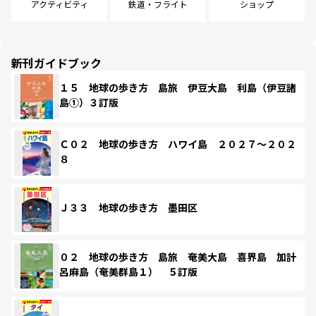
アクティビティ
鉄道・フライト
ショップ
新刊ガイドブック
１５ 地球の歩き方 島旅 伊豆大島 利島（伊豆諸
島①）３訂版
Ｃ０２ 地球の歩き方 ハワイ島 ２０２７～２０２
８
Ｊ３３ 地球の歩き方 墨田区
０２ 地球の歩き方 島旅 奄美大島 喜界島 加計
呂麻島（奄美群島１） ５訂版