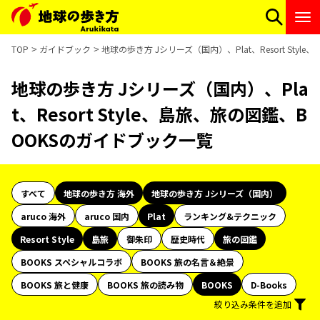
TOP
ガイドブック
地球の歩き方 Jシリーズ（国内）、Plat、Resort Sty
地球の歩き方 Jシリーズ（国内）、Pla
t、Resort Style、島旅、旅の図鑑、B
OOKSのガイドブック一覧
すべて
地球の歩き方 海外
地球の歩き方 Jシリーズ（国内）
aruco 海外
aruco 国内
Plat
ランキング&テクニック
Resort Style
島旅
御朱印
歴史時代
旅の図鑑
BOOKS スペシャルコラボ
BOOKS 旅の名言＆絶景
BOOKS 旅と健康
BOOKS 旅の読み物
BOOKS
D-Books
絞り込み条件を追加