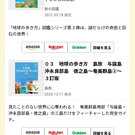
旅の図鑑
2021.03.18 発売
「地球の歩き方」図鑑シリーズ第３弾は、謎だらけの奇岩と巨
石の世界！
詳細を見る
０３ 地球の歩き方 島旅 与論島
沖永良部島 徳之島～奄美群島②～
３訂版
島旅
2025.12.11 発売
見たことのない世界に心奪われる！ 奄美群島南部「与論島・
沖永良部島・徳之島」の三島だけをフィーチャーした完全ガイ
ド。
詳細を見る