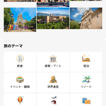
旅のテーマ
飲食
建築・アート
宿泊
イベント・観戦
世界遺産
リゾート