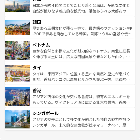
ク、伝統的なフラダンスなど、すべてがハワイの魅力を彩
ク）、タスマニアの美しい原生林やケアンズの熱帯雨林な
日本から約４時間ほどでたどり着く台湾は、多彩な文化と
っている。訪れるたびに新しい発見と感動が待っているハ
ど、見どころがたくさん。また、カフェやワイン、オージ
自然が織りなす魅力的な観光地。活気あふれる大都市の台
ワイを、存分に味わってほしい。 なお、新着のハワイ情報
ービーフなどの食文化も豊かで、美味しいものであふれて
北やノスタルジックな町並みが人気な九份（ジォウフェ
は
コンテンツ一覧
を参照してほしい。
韓国
いる。アクティビティも充実しており、サーフィンやダイ
ン）、静ひつな山岳地帯である台湾東部など、都市の喧騒
ビング、ハイキングなど、アウトドア好きにはたまらな
と山間の静けさが共存しており、訪れる人に新しい発見と
歴史ある王朝文化が残る一方で、最先端のファッションやK
い。オーストラリアの多彩な魅力を存分に味わいつくそ
驚きをもたらしてくれる。また、奥深い台湾の食文化も魅
-POPで世界を席巻している韓国。首都ソウルの宮殿や伝統
う。 なお、新着のオーストラリア情報は
コンテンツ一覧
を
力で、夜市などの屋台グルメから高級料理、ヘルシーで美
家屋が並ぶエリアでは韓国の歴史と文化に浸ることがで
参照してほしい。
ベトナム
容にもいいと評判のスイーツなど、バラエティ豊かな料理
き、地方に足を延ばせば四季折々の自然美を楽しむことが
が味わえる。 なお、新着の台湾情報は
コンテンツ一覧
を参
できる。そして、キムチや焼肉、絶品のストリートフード
豊かな自然と多様な文化が魅力的なベトナム。南北に細長
照してほしい。
まで、さまざまな韓国料理が待っている。夜には、韓国な
く伸びる国土には、広大な田園風景や青々とした山々、世
らではのナイトライフも堪能できる。あたたかいホスピタ
界遺産に登録された壮大な自然景観が点在し、都市部では
タイ
リティに包まれながら、韓国の多彩な魅力を心ゆくまで味
急速な発展と共に伝統が息づく。ハノイの古い町並みやホ
わってみてほしい。 なお、新着の韓国情報は
コンテンツ一
ーチミン市のフランス統治時代の建物も、独特の雰囲気を
タイは、東南アジアに位置する豊かな自然と歴史が息づく
覧
を参照してほしい。
醸し出している。また、バラエティの豊かさとおいしさで
国だ。首都バンコクは高層ビルが立ち並ぶ一方、伝統的な
世界中の食通を魅了してやまないベトナム料理も魅力のひ
寺院や市場がいたるところに点在し、古きよき文化と現代
香港
とつ。フォーやバインミー、ベトナムコーヒーなどは、ぜ
の活気が交差している。北部ではチェンマイなどの山岳地
ひ現地で味わいたい。どの地域を訪れてもあたたかい人々
帯で自然と触れ合い、南部ではプーケットやクラビの美し
アジアと西洋の文化が交わる香港は、特有のエネルギーを
が旅行者を迎えてくれるので、きっと忘れられない旅にな
いビーチでリゾート気分を楽しむことができる。タイ料理
もっている。ヴィクトリア湾に広がる壮大な景色、近未来
るはずだ。 なお、新着のベトナム情報は
コンテンツ一覧
を
は世界的に有名で、屋台から高級レストランまで味覚を刺
的なアートスポット、そして歴史と現代が融合した町並
参照してほしい。
シンガポール
激する。気候は一年中温暖で、どの季節にも異なる楽しみ
み、どこを訪れても感動するはず。観光スポットが密集し
が待っている。親しみやすいタイの人々、仏教を中心とし
ており、効率よく見どころを回れるのも魅力。息をのむよ
アジアの交差点として多文化が融合した独自の魅力を放つ
た文化、そして多様な観光資源が、訪れる旅人を魅了し続
うな絶景から文化的な体験まで、香港を存分に楽しみ尽く
シンガポール。未来的な建築物が並ぶマリーナベイ、歴史
ける。 なお、新着のタイ情報は
コンテンツ一覧
を参照して
そう。 なお、新着の香港情報は
コンテンツ一覧
を参照して
と伝統を感じられるエスニックタウン、多数の緑豊かな公
ほしい。
ほしい。
園や自然保護区など、自然が調和した近代的な景観と文化