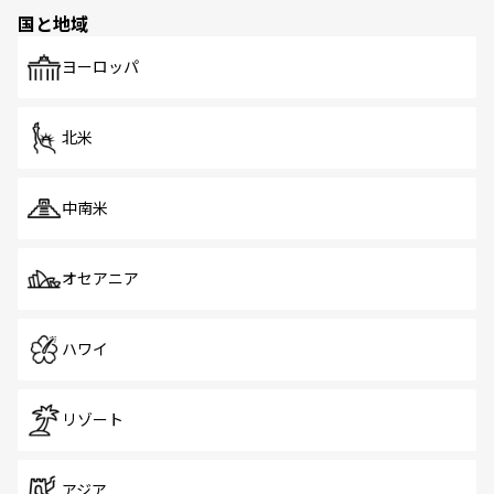
の多様性あふれるカラフルな町は、どこを歩いても新しい
国と地域
発見がある。さらに、治安のよさや充実した公共交通機関
も、旅行者にとっては魅力的なポイント。グルメも豊富
で、ホーカーズは地元の風情を楽しめる外せないスポット
ヨーロッパ
だ。訪れる人を飽きさせないシンガポールで、多様な魅力
を体感しよう。 なお、新着のシンガポール情報は
コンテン
ツ一覧
を参照してほしい。
北米
中南米
オセアニア
ハワイ
リゾート
アジア