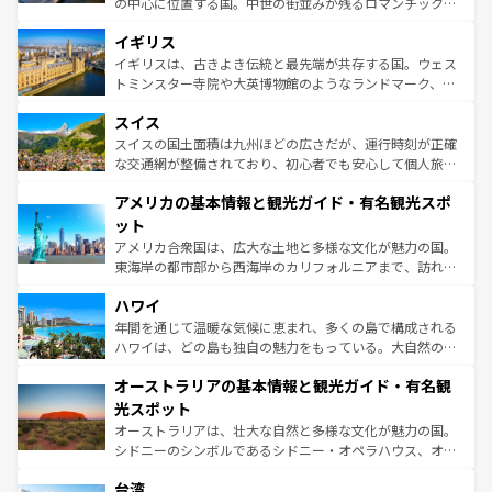
の中心に位置する国。中世の街並みが残るロマンチック街
いる。シャンパンの発祥地であるランス、プロヴァンスの
道から、未来を先取りするようなモダンな都市まで多様な
香り高いラベンダー畑など、多彩な楽しみ方が可能だ。さ
イギリス
顔を持つこの国は、どこを歩いても飽きることがない。ベ
らに、パリ以外の地域にも魅力が溢れており、どの街角に
ルリンの文化的活気、バイエルン州のアルプスの絶景、そ
イギリスは、古きよき伝統と最先端が共存する国。ウェス
も豊かな歴史と文化が息づいている。パリ以外の個性あふ
してライン川沿いのワイン畑といった風景は必見。ビール
トミンスター寺院や大英博物館のようなランドマーク、歴
れる地方に足を運ぶとそれぞれで全く異なる文化を体験で
とソーセージを味わいながら地元の人と過ごす楽しい時間
史ある大学都市、美しい丘陵地帯や牧歌的な風景など、エ
きるだろう。 なお、新着のフランス情報は
コンテンツ一覧
スイス
は、お酒好きな人にはぜひ体験してほしい。 なお、新着の
リアごとに異なる魅力がある。また、優雅なアフタヌーン
を参照してほしい。
ドイツ情報は
コンテンツ一覧
を参照してほしい。
ティー、ビール好きにはたまらない英国パブ、サッカー観
スイスの国土面積は九州ほどの広さだが、運行時刻が正確
戦など、本場だからこそできる体験も豊富。イギリスを旅
な交通網が整備されており、初心者でも安心して個人旅行
して楽しみつくそう。 なお、新着のイギリス情報は
コンテ
を楽しめる。日本同様に時刻表どおりの旅が可能だ。中世
アメリカの基本情報と観光ガイド・有名観光スポ
ンツ一覧
を参照してほしい。
の建物がそのまま残る町や、スイスならではのユニークな
博物館もあり、アルプス観光だけでなく町歩きも満喫する
ット
ことができる。国民の所得が高いため物価も高いが、旅行
アメリカ合衆国は、広大な土地と多様な文化が魅力の国。
者向けの交通パス提供のサービスもあり、うまく活用すれ
東海岸の都市部から西海岸のカリフォルニアまで、訪れる
ば市内交通費無料で観光を楽しむこともできる。 なお、新
場所ごとに異なる風景と体験が待っている。ニューヨーク
着のスイス情報は
コンテンツ一覧
を参照してほしい。
ハワイ
のような巨大都市は、観光、ショッピング、エンターテイ
ンメントが詰まった刺激的なスポットだ。一方、アメリカ
年間を通じて温暖な気候に恵まれ、多くの島で構成される
西部には大自然が広がり、グランドキャニオンやイエロー
ハワイは、どの島も独自の魅力をもっている。大自然の神
ストーン国立公園といった絶景が堪能できる。さらに、南
秘を感じたいなら、火山が生み出した壮大な景観を誇るハ
オーストラリアの基本情報と観光ガイド・有名観
部のニューオーリンズでは、音楽と美食が融合した独特の
ワイ島は見逃せない。また、定番の観光地といえばオアフ
文化が魅力。旅行者はアメリカの各地域で異なる魅力を楽
島だが、静かな自然を求めるならマウイ島やカウアイ島が
光スポット
しみながら、その多様性と豊かな歴史を感じることができ
おすすめ。エメラルドグリーンに輝く海をはじめ、豊かな
オーストラリアは、壮大な自然と多様な文化が魅力の国。
るだろう。車でのロードトリップや列車の旅も、アメリカ
文化や歴史が息づいている。「アロハスピリット」と呼ば
シドニーのシンボルであるシドニー・オペラハウス、オー
ならではの贅沢な旅のスタイルだ。 なお、新着のアメリカ
れるおもてなしの心で訪れる人々を迎えてくれるハワイの
ストラリア東海岸北部に広がる大サンゴ礁地帯グレートバ
情報は
コンテンツ一覧
を参照してほしい。
人々、おいしいローカルフードやハワイアンミュージッ
台湾
リアリーフや大陸中央部にそびえるウルル（エアーズロッ