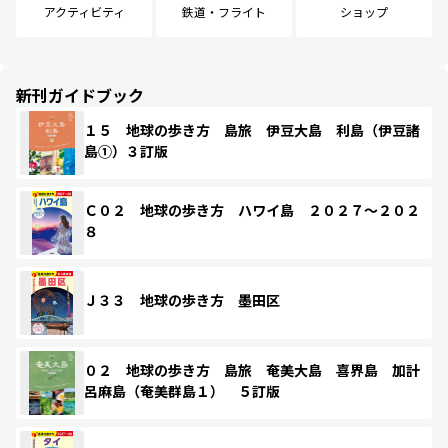
アクティビティ
鉄道・フライト
ショップ
新刊ガイドブック
１５ 地球の歩き方 島旅 伊豆大島 利島（伊豆諸
島①）３訂版
Ｃ０２ 地球の歩き方 ハワイ島 ２０２７～２０２
８
Ｊ３３ 地球の歩き方 墨田区
０２ 地球の歩き方 島旅 奄美大島 喜界島 加計
呂麻島（奄美群島１） ５訂版