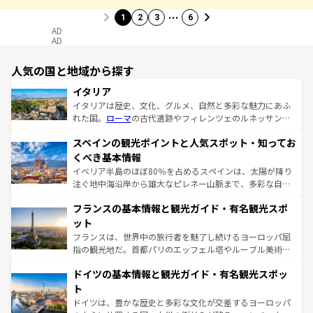
…
1
2
3
6
AD
AD
人気の国と地域から探す
イタリア
イタリアは歴史、文化、グルメ、自然と多彩な魅力にあふ
れた国。
ローマ
の古代遺跡やフィレンツェのルネッサンス
美術、ヴェネツィアの運河など、歴史あるスポットはもち
スペインの観光ポイントと人気スポット・知ってお
ろん、トスカーナの美しい田園風景やアマルフィ海岸の絶
景など、自然景観も見逃せない。観光の合間には、本場の
くべき基本情報
ピザやパスタなど、絶品のイタリア料理を堪能することも
イベリア半島のほぼ80％を占めるスペインは、太陽が降り
できる。朝目覚めてから夜眠るまで、すべての瞬間を楽し
注ぐ地中海沿岸から雄大なピレネー山脈まで、多彩な自然
ませてくれるイタリアで、忘れられない旅をしてみよう！
と文化が詰まったヨーロッパ屈指の旅行先だ。多様な地域
なお、新着のイタリア情報は
コンテンツ一覧
を参照してほ
フランスの基本情報と観光ガイド・有名観光スポ
文化が根付くこの国では、情熱的なフラメンコ、熱気あふ
しい。
れる闘牛、そして美味しいタパスが生活の一部となってい
ット
る。首都マドリードの洗練された雰囲気や、バルセロナの
フランスは、世界中の旅行者を魅了し続けるヨーロッパ屈
アートに溢れた街角から、地方では古代ローマ遺跡や中世
指の観光地だ。首都パリのエッフェル塔やルーブル美術館
の城塞都市、穏やかなビーチリゾートまで多彩な表情を見
といった象徴的なスポットから、田舎町の古風な美しさま
せる。地方によって風土や気候が異なるスペインはその個
ドイツの基本情報と観光ガイド・有名観光スポッ
で、幅広い魅力が詰まっている。華麗な宮殿、歴史的な大
性で訪れる人を魅了する。 なお、新着のスペイン情報は
コ
聖堂、美しいビーチ、そして豊かな自然が、訪れる者を心
ト
ンテンツ一覧
を参照してほしい。
から魅了する。また、フランスは美食の国としても知ら
ドイツは、豊かな歴史と多彩な文化が交差するヨーロッパ
れ、フランス料理はユネスコ無形文化遺産にも登録されて