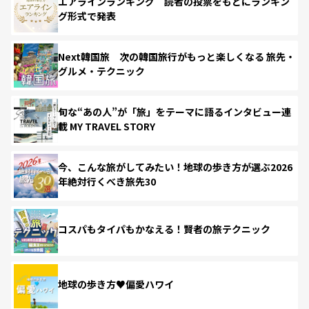
エアラインランキング 読者の投票をもとにランキン
グ形式で発表
Next韓国旅 次の韓国旅行がもっと楽しくなる 旅先・
グルメ・テクニック
旬な“あの人”が「旅」をテーマに語るインタビュー連
載 MY TRAVEL STORY
今、こんな旅がしてみたい！地球の歩き方が選ぶ2026
年絶対行くべき旅先30
コスパもタイパもかなえる！賢者の旅テクニック
地球の歩き方♥偏愛ハワイ