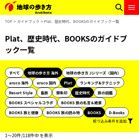
TOP
ガイドブック
Plat、歴史時代、BOOKSのガイドブック一覧
Plat、歴史時代、BOOKSのガイドブ
ック一覧
すべて
地球の歩き方 海外
地球の歩き方 Jシリーズ（国内）
aruco 海外
aruco 国内
Plat
ランキング&テクニック
Resort Style
島旅
御朱印
歴史時代
旅の図鑑
BOOKS スペシャルコラボ
BOOKS 旅の名言＆絶景
BOOKS 旅と健康
BOOKS 旅の読み物
BOOKS
D-Books
絞り込み条件を追加
1〜20件/118件中 を表示