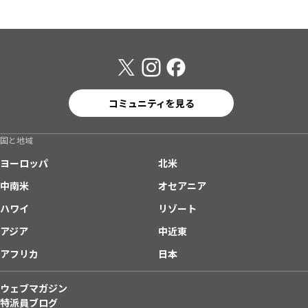
コミュニティを見る
国と地域
ヨーロッパ
北米
中南米
オセアニア
ハワイ
リゾート
アジア
中近東
アフリカ
日本
ウェブマガジン
特派員ブログ