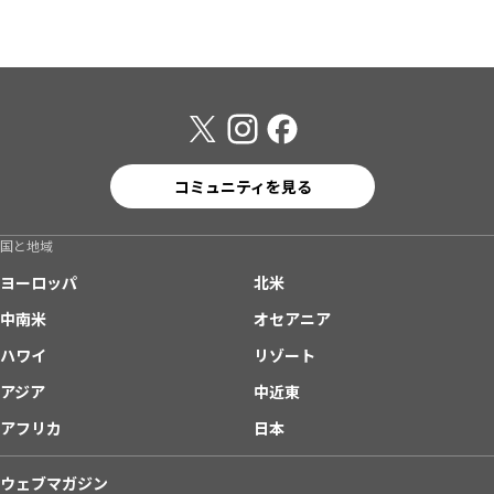
コミュニティを見る
国と地域
ヨーロッパ
北米
中南米
オセアニア
ハワイ
リゾート
アジア
中近東
アフリカ
日本
ウェブマガジン