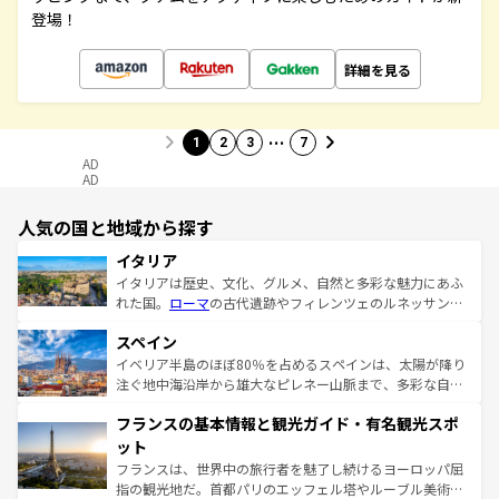
登場！
詳細を見る
…
1
2
3
7
AD
AD
人気の国と地域から探す
イタリア
イタリアは歴史、文化、グルメ、自然と多彩な魅力にあふ
れた国。
ローマ
の古代遺跡やフィレンツェのルネッサンス
美術、ヴェネツィアの運河など、歴史あるスポットはもち
スペイン
ろん、トスカーナの美しい田園風景やアマルフィ海岸の絶
景など、自然景観も見逃せない。観光の合間には、本場の
イベリア半島のほぼ80％を占めるスペインは、太陽が降り
ピザやパスタなど、絶品のイタリア料理を堪能することも
注ぐ地中海沿岸から雄大なピレネー山脈まで、多彩な自然
できる。朝目覚めてから夜眠るまで、すべての瞬間を楽し
と文化が詰まったヨーロッパ屈指の旅行先だ。多様な地域
フランスの基本情報と観光ガイド・有名観光スポ
ませてくれるイタリアで、忘れられない旅をしてみよう！
文化が根付くこの国では、情熱的なフラメンコ、熱気あふ
なお、新着のイタリア情報は
コンテンツ一覧
を参照してほ
れる闘牛、そして美味しいタパスが生活の一部となってい
ット
しい。
る。首都マドリードの洗練された雰囲気や、バルセロナの
フランスは、世界中の旅行者を魅了し続けるヨーロッパ屈
アートに溢れた街角から、地方では古代ローマ遺跡や中世
指の観光地だ。首都パリのエッフェル塔やルーブル美術館