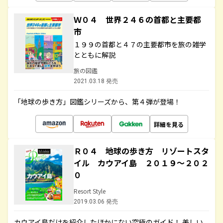
Ｗ０４ 世界２４６の首都と主要都
市
１９９の首都と４７の主要都市を旅の雑学
とともに解説
旅の図鑑
2021.03.18 発売
「地球の歩き方」図鑑シリーズから、第４弾が登場！
詳細を見る
Ｒ０４ 地球の歩き方 リゾートスタ
イル カウアイ島 ２０１９～２０２
０
Resort Style
2019.03.06 発売
カウアイ島だけを紹介したほかにない究極のガイド！ 美しい