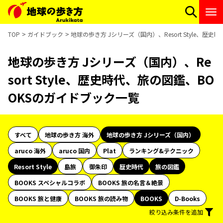
TOP
ガイドブック
地球の歩き方 Jシリーズ（国内）、Resort Style、歴
地球の歩き方 Jシリーズ（国内）、Re
sort Style、歴史時代、旅の図鑑、BO
OKSのガイドブック一覧
すべて
地球の歩き方 海外
地球の歩き方 Jシリーズ（国内）
aruco 海外
aruco 国内
Plat
ランキング&テクニック
Resort Style
島旅
御朱印
歴史時代
旅の図鑑
BOOKS スペシャルコラボ
BOOKS 旅の名言＆絶景
BOOKS 旅と健康
BOOKS 旅の読み物
BOOKS
D-Books
絞り込み条件を追加