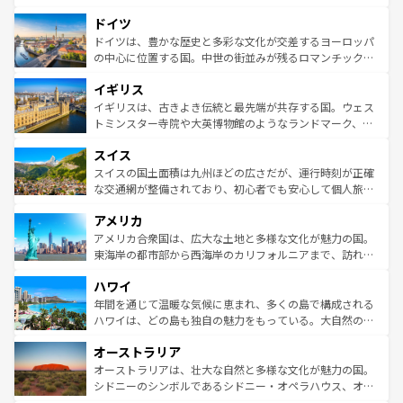
の城塞都市、穏やかなビーチリゾートまで多彩な表情を見
といった象徴的なスポットから、田舎町の古風な美しさま
せる。地方によって風土や気候が異なるスペインはその個
ドイツ
で、幅広い魅力が詰まっている。華麗な宮殿、歴史的な大
性で訪れる人を魅了する。 なお、新着のスペイン情報は
コ
聖堂、美しいビーチ、そして豊かな自然が、訪れる者を心
ドイツは、豊かな歴史と多彩な文化が交差するヨーロッパ
ンテンツ一覧
を参照してほしい。
から魅了する。また、フランスは美食の国としても知ら
の中心に位置する国。中世の街並みが残るロマンチック街
れ、フランス料理はユネスコ無形文化遺産にも登録されて
道から、未来を先取りするようなモダンな都市まで多様な
イギリス
いる。シャンパンの発祥地であるランス、プロヴァンスの
顔を持つこの国は、どこを歩いても飽きることがない。ベ
香り高いラベンダー畑など、多彩な楽しみ方が可能だ。さ
ルリンの文化的活気、バイエルン州のアルプスの絶景、そ
イギリスは、古きよき伝統と最先端が共存する国。ウェス
らに、パリ以外の地域にも魅力が溢れており、どの街角に
してライン川沿いのワイン畑といった風景は必見。ビール
トミンスター寺院や大英博物館のようなランドマーク、歴
も豊かな歴史と文化が息づいている。パリ以外の個性あふ
とソーセージを味わいながら地元の人と過ごす楽しい時間
史ある大学都市、美しい丘陵地帯や牧歌的な風景など、エ
れる地方に足を運ぶとそれぞれで全く異なる文化を体験で
スイス
は、お酒好きな人にはぜひ体験してほしい。 なお、新着の
リアごとに異なる魅力がある。また、優雅なアフタヌーン
きるだろう。 なお、新着のフランス情報は
コンテンツ一覧
ドイツ情報は
コンテンツ一覧
を参照してほしい。
ティー、ビール好きにはたまらない英国パブ、サッカー観
スイスの国土面積は九州ほどの広さだが、運行時刻が正確
を参照してほしい。
戦など、本場だからこそできる体験も豊富。イギリスを旅
な交通網が整備されており、初心者でも安心して個人旅行
して楽しみつくそう。 なお、新着のイギリス情報は
コンテ
を楽しめる。日本同様に時刻表どおりの旅が可能だ。中世
アメリカ
ンツ一覧
を参照してほしい。
の建物がそのまま残る町や、スイスならではのユニークな
博物館もあり、アルプス観光だけでなく町歩きも満喫する
アメリカ合衆国は、広大な土地と多様な文化が魅力の国。
ことができる。国民の所得が高いため物価も高いが、旅行
東海岸の都市部から西海岸のカリフォルニアまで、訪れる
者向けの交通パス提供のサービスもあり、うまく活用すれ
場所ごとに異なる風景と体験が待っている。ニューヨーク
ハワイ
ば市内交通費無料で観光を楽しむこともできる。 なお、新
のような巨大都市は、観光、ショッピング、エンターテイ
着のスイス情報は
コンテンツ一覧
を参照してほしい。
ンメントが詰まった刺激的なスポットだ。一方、アメリカ
年間を通じて温暖な気候に恵まれ、多くの島で構成される
西部には大自然が広がり、グランドキャニオンやイエロー
ハワイは、どの島も独自の魅力をもっている。大自然の神
ストーン国立公園といった絶景が堪能できる。さらに、南
秘を感じたいなら、火山が生み出した壮大な景観を誇るハ
オーストラリア
部のニューオーリンズでは、音楽と美食が融合した独特の
ワイ島は見逃せない。また、定番の観光地といえばオアフ
文化が魅力。旅行者はアメリカの各地域で異なる魅力を楽
島だが、静かな自然を求めるならマウイ島やカウアイ島が
オーストラリアは、壮大な自然と多様な文化が魅力の国。
しみながら、その多様性と豊かな歴史を感じることができ
おすすめ。エメラルドグリーンに輝く海をはじめ、豊かな
シドニーのシンボルであるシドニー・オペラハウス、オー
るだろう。車でのロードトリップや列車の旅も、アメリカ
文化や歴史が息づいている。「アロハスピリット」と呼ば
ストラリア東海岸北部に広がる大サンゴ礁地帯グレートバ