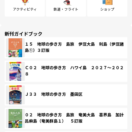
アクティビティ
鉄道・フライト
ショップ
新刊ガイドブック
１５ 地球の歩き方 島旅 伊豆大島 利島（伊豆諸
島①）３訂版
Ｃ０２ 地球の歩き方 ハワイ島 ２０２７～２０２
８
Ｊ３３ 地球の歩き方 墨田区
０２ 地球の歩き方 島旅 奄美大島 喜界島 加計
呂麻島（奄美群島１） ５訂版