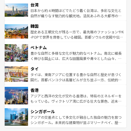
ならではの贅沢な旅のスタイルだ。 なお、新着のアメリカ
台湾
れるおもてなしの心で訪れる人々を迎えてくれるハワイの
リアリーフや大陸中央部にそびえるウルル（エアーズロッ
情報は
コンテンツ一覧
を参照してほしい。
人々、おいしいローカルフードやハワイアンミュージッ
ク）、タスマニアの美しい原生林やケアンズの熱帯雨林な
日本から約４時間ほどでたどり着く台湾は、多彩な文化と
ク、伝統的なフラダンスなど、すべてがハワイの魅力を彩
ど、見どころがたくさん。また、カフェやワイン、オージ
自然が織りなす魅力的な観光地。活気あふれる大都市の台
っている。訪れるたびに新しい発見と感動が待っているハ
ービーフなどの食文化も豊かで、美味しいものであふれて
北やノスタルジックな町並みが人気な九份（ジォウフェ
ワイを、存分に味わってほしい。 なお、新着のハワイ情報
韓国
いる。アクティビティも充実しており、サーフィンやダイ
ン）、静ひつな山岳地帯である台湾東部など、都市の喧騒
は
コンテンツ一覧
を参照してほしい。
ビング、ハイキングなど、アウトドア好きにはたまらな
と山間の静けさが共存しており、訪れる人に新しい発見と
歴史ある王朝文化が残る一方で、最先端のファッションやK
い。オーストラリアの多彩な魅力を存分に味わいつくそ
驚きをもたらしてくれる。また、奥深い台湾の食文化も魅
-POPで世界を席巻している韓国。首都ソウルの宮殿や伝統
う。 なお、新着のオーストラリア情報は
コンテンツ一覧
を
力で、夜市などの屋台グルメから高級料理、ヘルシーで美
家屋が並ぶエリアでは韓国の歴史と文化に浸ることがで
参照してほしい。
ベトナム
容にもいいと評判のスイーツなど、バラエティ豊かな料理
き、地方に足を延ばせば四季折々の自然美を楽しむことが
が味わえる。 なお、新着の台湾情報は
コンテンツ一覧
を参
できる。そして、キムチや焼肉、絶品のストリートフード
豊かな自然と多様な文化が魅力的なベトナム。南北に細長
照してほしい。
まで、さまざまな韓国料理が待っている。夜には、韓国な
く伸びる国土には、広大な田園風景や青々とした山々、世
らではのナイトライフも堪能できる。あたたかいホスピタ
界遺産に登録された壮大な自然景観が点在し、都市部では
タイ
リティに包まれながら、韓国の多彩な魅力を心ゆくまで味
急速な発展と共に伝統が息づく。ハノイの古い町並みやホ
わってみてほしい。 なお、新着の韓国情報は
コンテンツ一
ーチミン市のフランス統治時代の建物も、独特の雰囲気を
タイは、東南アジアに位置する豊かな自然と歴史が息づく
覧
を参照してほしい。
醸し出している。また、バラエティの豊かさとおいしさで
国だ。首都バンコクは高層ビルが立ち並ぶ一方、伝統的な
世界中の食通を魅了してやまないベトナム料理も魅力のひ
寺院や市場がいたるところに点在し、古きよき文化と現代
香港
とつ。フォーやバインミー、ベトナムコーヒーなどは、ぜ
の活気が交差している。北部ではチェンマイなどの山岳地
ひ現地で味わいたい。どの地域を訪れてもあたたかい人々
帯で自然と触れ合い、南部ではプーケットやクラビの美し
アジアと西洋の文化が交わる香港は、特有のエネルギーを
が旅行者を迎えてくれるので、きっと忘れられない旅にな
いビーチでリゾート気分を楽しむことができる。タイ料理
もっている。ヴィクトリア湾に広がる壮大な景色、近未来
るはずだ。 なお、新着のベトナム情報は
コンテンツ一覧
を
は世界的に有名で、屋台から高級レストランまで味覚を刺
的なアートスポット、そして歴史と現代が融合した町並
参照してほしい。
シンガポール
激する。気候は一年中温暖で、どの季節にも異なる楽しみ
み、どこを訪れても感動するはず。観光スポットが密集し
が待っている。親しみやすいタイの人々、仏教を中心とし
ており、効率よく見どころを回れるのも魅力。息をのむよ
アジアの交差点として多文化が融合した独自の魅力を放つ
た文化、そして多様な観光資源が、訪れる旅人を魅了し続
うな絶景から文化的な体験まで、香港を存分に楽しみ尽く
シンガポール。未来的な建築物が並ぶマリーナベイ、歴史
ける。 なお、新着のタイ情報は
コンテンツ一覧
を参照して
そう。 なお、新着の香港情報は
コンテンツ一覧
を参照して
と伝統を感じられるエスニックタウン、多数の緑豊かな公