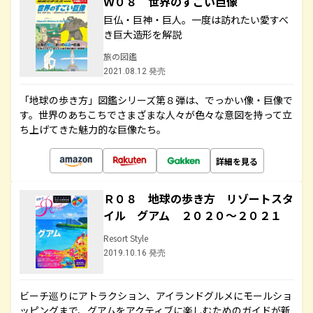
Ｗ０８ 世界のすごい巨像
巨仏・巨神・巨人。一度は訪れたい愛すべ
き巨大造形を解説
旅の図鑑
2021.08.12 発売
「地球の歩き方」図鑑シリーズ第８弾は、でっかい像・巨像で
す。世界のあちこちでさまざまな人々が色々な意図を持って立
ち上げてきた魅力的な巨像たち。
詳細を見る
Ｒ０８ 地球の歩き方 リゾートスタ
イル グアム ２０２０～２０２１
Resort Style
2019.10.16 発売
ビーチ巡りにアトラクション、アイランドグルメにモールショ
ッピングまで、グアムをアクティブに楽しむためのガイドが新