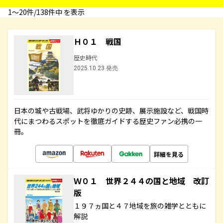
1〜20件/138件中 を表示
Ｈ０１ 戦国
歴史時代
2025.10.23 発売
日本の城や古戦場、武将ゆかりの史跡、展示施設など、戦国時
代にまつわるスポットを徹底ガイドする歴史ファン必携の一
冊。
詳細を見る
Ｗ０１ 世界２４４の国と地域 改訂
版
１９７ヵ国と４７地域を旅の雑学とともに
解説