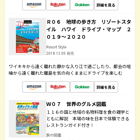
詳細を見る
Ｒ０６ 地球の歩き方 リゾートスタ
イル ハワイ ドライブ・マップ ２
０１９～２０２０
Resort Style
2018.12.05 発売
ワイキキから遠く離れた静かな入り江で過ごしたり、都会の喧
噪から遠く離れた離島を気の向くままにドライブを楽しむ
詳細を見る
Ｗ０７ 世界のグルメ図鑑
１１６の国と地域の名物料理を食の雑学と
ともに解説 本場の味を日本で体験できる
レストランガイド付き！
旅の図鑑