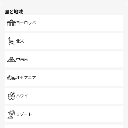
ほしい。
ほしい。
園や自然保護区など、自然が調和した近代的な景観と文化
の多様性あふれるカラフルな町は、どこを歩いても新しい
国と地域
発見がある。さらに、治安のよさや充実した公共交通機関
も、旅行者にとっては魅力的なポイント。グルメも豊富
で、ホーカーズは地元の風情を楽しめる外せないスポット
ヨーロッパ
だ。訪れる人を飽きさせないシンガポールで、多様な魅力
を体感しよう。 なお、新着のシンガポール情報は
コンテン
ツ一覧
を参照してほしい。
北米
中南米
オセアニア
ハワイ
リゾート