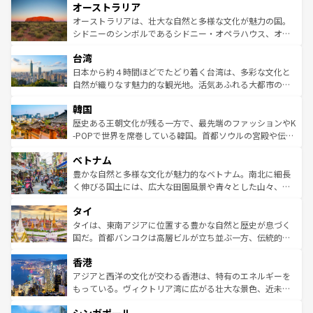
オーストラリア
部のニューオーリンズでは、音楽と美食が融合した独特の
ワイ島は見逃せない。また、定番の観光地といえばオアフ
文化が魅力。旅行者はアメリカの各地域で異なる魅力を楽
島だが、静かな自然を求めるならマウイ島やカウアイ島が
オーストラリアは、壮大な自然と多様な文化が魅力の国。
しみながら、その多様性と豊かな歴史を感じることができ
おすすめ。エメラルドグリーンに輝く海をはじめ、豊かな
シドニーのシンボルであるシドニー・オペラハウス、オー
るだろう。車でのロードトリップや列車の旅も、アメリカ
文化や歴史が息づいている。「アロハスピリット」と呼ば
ストラリア東海岸北部に広がる大サンゴ礁地帯グレートバ
ならではの贅沢な旅のスタイルだ。 なお、新着のアメリカ
台湾
れるおもてなしの心で訪れる人々を迎えてくれるハワイの
リアリーフや大陸中央部にそびえるウルル（エアーズロッ
情報は
コンテンツ一覧
を参照してほしい。
人々、おいしいローカルフードやハワイアンミュージッ
ク）、タスマニアの美しい原生林やケアンズの熱帯雨林な
日本から約４時間ほどでたどり着く台湾は、多彩な文化と
ク、伝統的なフラダンスなど、すべてがハワイの魅力を彩
ど、見どころがたくさん。また、カフェやワイン、オージ
自然が織りなす魅力的な観光地。活気あふれる大都市の台
っている。訪れるたびに新しい発見と感動が待っているハ
ービーフなどの食文化も豊かで、美味しいものであふれて
北やノスタルジックな町並みが人気な九份（ジォウフェ
ワイを、存分に味わってほしい。 なお、新着のハワイ情報
韓国
いる。アクティビティも充実しており、サーフィンやダイ
ン）、静ひつな山岳地帯である台湾東部など、都市の喧騒
は
コンテンツ一覧
を参照してほしい。
ビング、ハイキングなど、アウトドア好きにはたまらな
と山間の静けさが共存しており、訪れる人に新しい発見と
歴史ある王朝文化が残る一方で、最先端のファッションやK
い。オーストラリアの多彩な魅力を存分に味わいつくそ
驚きをもたらしてくれる。また、奥深い台湾の食文化も魅
-POPで世界を席巻している韓国。首都ソウルの宮殿や伝統
う。 なお、新着のオーストラリア情報は
コンテンツ一覧
を
力で、夜市などの屋台グルメから高級料理、ヘルシーで美
家屋が並ぶエリアでは韓国の歴史と文化に浸ることがで
参照してほしい。
ベトナム
容にもいいと評判のスイーツなど、バラエティ豊かな料理
き、地方に足を延ばせば四季折々の自然美を楽しむことが
が味わえる。 なお、新着の台湾情報は
コンテンツ一覧
を参
できる。そして、キムチや焼肉、絶品のストリートフード
豊かな自然と多様な文化が魅力的なベトナム。南北に細長
照してほしい。
まで、さまざまな韓国料理が待っている。夜には、韓国な
く伸びる国土には、広大な田園風景や青々とした山々、世
らではのナイトライフも堪能できる。あたたかいホスピタ
界遺産に登録された壮大な自然景観が点在し、都市部では
タイ
リティに包まれながら、韓国の多彩な魅力を心ゆくまで味
急速な発展と共に伝統が息づく。ハノイの古い町並みやホ
わってみてほしい。 なお、新着の韓国情報は
コンテンツ一
ーチミン市のフランス統治時代の建物も、独特の雰囲気を
タイは、東南アジアに位置する豊かな自然と歴史が息づく
覧
を参照してほしい。
醸し出している。また、バラエティの豊かさとおいしさで
国だ。首都バンコクは高層ビルが立ち並ぶ一方、伝統的な
世界中の食通を魅了してやまないベトナム料理も魅力のひ
寺院や市場がいたるところに点在し、古きよき文化と現代
香港
とつ。フォーやバインミー、ベトナムコーヒーなどは、ぜ
の活気が交差している。北部ではチェンマイなどの山岳地
ひ現地で味わいたい。どの地域を訪れてもあたたかい人々
帯で自然と触れ合い、南部ではプーケットやクラビの美し
アジアと西洋の文化が交わる香港は、特有のエネルギーを
が旅行者を迎えてくれるので、きっと忘れられない旅にな
いビーチでリゾート気分を楽しむことができる。タイ料理
もっている。ヴィクトリア湾に広がる壮大な景色、近未来
るはずだ。 なお、新着のベトナム情報は
コンテンツ一覧
を
は世界的に有名で、屋台から高級レストランまで味覚を刺
的なアートスポット、そして歴史と現代が融合した町並
参照してほしい。
激する。気候は一年中温暖で、どの季節にも異なる楽しみ