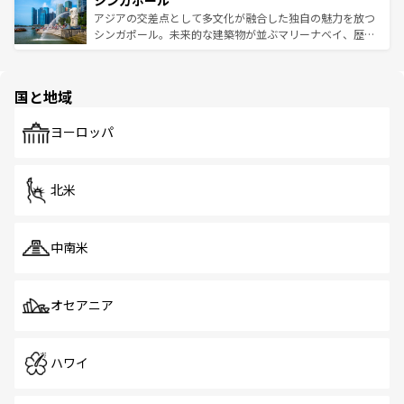
シンガポール
み、どこを訪れても感動するはず。観光スポットが密集し
が待っている。親しみやすいタイの人々、仏教を中心とし
ており、効率よく見どころを回れるのも魅力。息をのむよ
アジアの交差点として多文化が融合した独自の魅力を放つ
た文化、そして多様な観光資源が、訪れる旅人を魅了し続
うな絶景から文化的な体験まで、香港を存分に楽しみ尽く
シンガポール。未来的な建築物が並ぶマリーナベイ、歴史
ける。 なお、新着のタイ情報は
コンテンツ一覧
を参照して
そう。 なお、新着の香港情報は
コンテンツ一覧
を参照して
と伝統を感じられるエスニックタウン、多数の緑豊かな公
ほしい。
ほしい。
園や自然保護区など、自然が調和した近代的な景観と文化
の多様性あふれるカラフルな町は、どこを歩いても新しい
国と地域
発見がある。さらに、治安のよさや充実した公共交通機関
も、旅行者にとっては魅力的なポイント。グルメも豊富
で、ホーカーズは地元の風情を楽しめる外せないスポット
ヨーロッパ
だ。訪れる人を飽きさせないシンガポールで、多様な魅力
を体感しよう。 なお、新着のシンガポール情報は
コンテン
ツ一覧
を参照してほしい。
北米
中南米
オセアニア
ハワイ