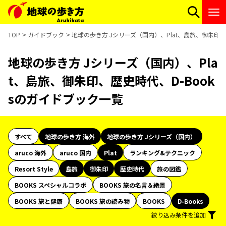
TOP
ガイドブック
地球の歩き方 Jシリーズ（国内）、Plat、島旅、御朱印、
地球の歩き方 Jシリーズ（国内）、Pla
t、島旅、御朱印、歴史時代、D-Book
sのガイドブック一覧
すべて
地球の歩き方 海外
地球の歩き方 Jシリーズ（国内）
aruco 海外
aruco 国内
Plat
ランキング&テクニック
Resort Style
島旅
御朱印
歴史時代
旅の図鑑
BOOKS スペシャルコラボ
BOOKS 旅の名言＆絶景
BOOKS 旅と健康
BOOKS 旅の読み物
BOOKS
D-Books
絞り込み条件を追加