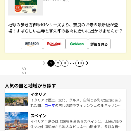
地球の歩き方御朱印シリーズより、奈良のお寺の最新版が登
場！すばらしい古寺と御朱印の数々に合いに出かけませんか？
詳細を見る
…
1
2
3
10
AD
AD
人気の国と地域から探す
イタリア
イタリアは歴史、文化、グルメ、自然と多彩な魅力にあふ
れた国。
ローマ
の古代遺跡やフィレンツェのルネッサンス
美術、ヴェネツィアの運河など、歴史あるスポットはもち
スペイン
ろん、トスカーナの美しい田園風景やアマルフィ海岸の絶
景など、自然景観も見逃せない。観光の合間には、本場の
イベリア半島のほぼ80％を占めるスペインは、太陽が降り
ピザやパスタなど、絶品のイタリア料理を堪能することも
注ぐ地中海沿岸から雄大なピレネー山脈まで、多彩な自然