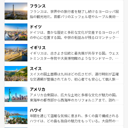
できる。朝目覚めてから夜眠るまで、すべての瞬間を楽し
と文化が詰まったヨーロッパ屈指の旅行先だ。多様な地域
フランス
ませてくれるイタリアで、忘れられない旅をしてみよう！
文化が根付くこの国では、情熱的なフラメンコ、熱気あふ
なお、新着のイタリア情報は
コンテンツ一覧
を参照してほ
れる闘牛、そして美味しいタパスが生活の一部となってい
フランスは、世界中の旅行者を魅了し続けるヨーロッパ屈
しい。
る。首都マドリードの洗練された雰囲気や、バルセロナの
指の観光地だ。首都パリのエッフェル塔やルーブル美術館
アートに溢れた街角から、地方では古代ローマ遺跡や中世
といった象徴的なスポットから、田舎町の古風な美しさま
ドイツ
の城塞都市、穏やかなビーチリゾートまで多彩な表情を見
で、幅広い魅力が詰まっている。華麗な宮殿、歴史的な大
せる。地方によって風土や気候が異なるスペインはその個
聖堂、美しいビーチ、そして豊かな自然が、訪れる者を心
ドイツは、豊かな歴史と多彩な文化が交差するヨーロッパ
性で訪れる人を魅了する。 なお、新着のスペイン情報は
コ
から魅了する。また、フランスは美食の国としても知ら
の中心に位置する国。中世の街並みが残るロマンチック街
ンテンツ一覧
を参照してほしい。
れ、フランス料理はユネスコ無形文化遺産にも登録されて
道から、未来を先取りするようなモダンな都市まで多様な
イギリス
いる。シャンパンの発祥地であるランス、プロヴァンスの
顔を持つこの国は、どこを歩いても飽きることがない。ベ
香り高いラベンダー畑など、多彩な楽しみ方が可能だ。さ
ルリンの文化的活気、バイエルン州のアルプスの絶景、そ
イギリスは、古きよき伝統と最先端が共存する国。ウェス
らに、パリ以外の地域にも魅力が溢れており、どの街角に
してライン川沿いのワイン畑といった風景は必見。ビール
トミンスター寺院や大英博物館のようなランドマーク、歴
も豊かな歴史と文化が息づいている。パリ以外の個性あふ
とソーセージを味わいながら地元の人と過ごす楽しい時間
史ある大学都市、美しい丘陵地帯や牧歌的な風景など、エ
れる地方に足を運ぶとそれぞれで全く異なる文化を体験で
スイス
は、お酒好きな人にはぜひ体験してほしい。 なお、新着の
リアごとに異なる魅力がある。また、優雅なアフタヌーン
きるだろう。 なお、新着のフランス情報は
コンテンツ一覧
ドイツ情報は
コンテンツ一覧
を参照してほしい。
ティー、ビール好きにはたまらない英国パブ、サッカー観
スイスの国土面積は九州ほどの広さだが、運行時刻が正確
を参照してほしい。
戦など、本場だからこそできる体験も豊富。イギリスを旅
な交通網が整備されており、初心者でも安心して個人旅行
して楽しみつくそう。 なお、新着のイギリス情報は
コンテ
を楽しめる。日本同様に時刻表どおりの旅が可能だ。中世
アメリカ
ンツ一覧
を参照してほしい。
の建物がそのまま残る町や、スイスならではのユニークな
博物館もあり、アルプス観光だけでなく町歩きも満喫する
アメリカ合衆国は、広大な土地と多様な文化が魅力の国。
ことができる。国民の所得が高いため物価も高いが、旅行
東海岸の都市部から西海岸のカリフォルニアまで、訪れる
者向けの交通パス提供のサービスもあり、うまく活用すれ
場所ごとに異なる風景と体験が待っている。ニューヨーク
ハワイ
ば市内交通費無料で観光を楽しむこともできる。 なお、新
のような巨大都市は、観光、ショッピング、エンターテイ
着のスイス情報は
コンテンツ一覧
を参照してほしい。
ンメントが詰まった刺激的なスポットだ。一方、アメリカ
年間を通じて温暖な気候に恵まれ、多くの島で構成される
西部には大自然が広がり、グランドキャニオンやイエロー
ハワイは、どの島も独自の魅力をもっている。大自然の神
ストーン国立公園といった絶景が堪能できる。さらに、南
秘を感じたいなら、火山が生み出した壮大な景観を誇るハ