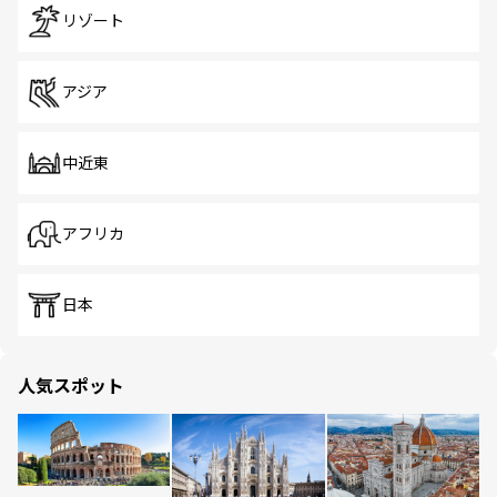
リゾート
アジア
中近東
アフリカ
日本
人気スポット