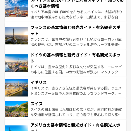
景など、自然景観も見逃せない。観光の合間には、本場の
くべき基本情報
ピザやパスタなど、絶品のイタリア料理を堪能することも
イベリア半島のほぼ80％を占めるスペインは、太陽が降り
できる。朝目覚めてから夜眠るまで、すべての瞬間を楽し
注ぐ地中海沿岸から雄大なピレネー山脈まで、多彩な自然
ませてくれるイタリアで、忘れられない旅をしてみよう！
と文化が詰まったヨーロッパ屈指の旅行先だ。多様な地域
なお、新着のイタリア情報は
コンテンツ一覧
を参照してほ
フランスの基本情報と観光ガイド・有名観光スポ
文化が根付くこの国では、情熱的なフラメンコ、熱気あふ
しい。
れる闘牛、そして美味しいタパスが生活の一部となってい
ット
る。首都マドリードの洗練された雰囲気や、バルセロナの
フランスは、世界中の旅行者を魅了し続けるヨーロッパ屈
アートに溢れた街角から、地方では古代ローマ遺跡や中世
指の観光地だ。首都パリのエッフェル塔やルーブル美術館
の城塞都市、穏やかなビーチリゾートまで多彩な表情を見
といった象徴的なスポットから、田舎町の古風な美しさま
せる。地方によって風土や気候が異なるスペインはその個
ドイツの基本情報と観光ガイド・有名観光スポッ
で、幅広い魅力が詰まっている。華麗な宮殿、歴史的な大
性で訪れる人を魅了する。 なお、新着のスペイン情報は
コ
聖堂、美しいビーチ、そして豊かな自然が、訪れる者を心
ト
ンテンツ一覧
を参照してほしい。
から魅了する。また、フランスは美食の国としても知ら
ドイツは、豊かな歴史と多彩な文化が交差するヨーロッパ
れ、フランス料理はユネスコ無形文化遺産にも登録されて
の中心に位置する国。中世の街並みが残るロマンチック街
いる。シャンパンの発祥地であるランス、プロヴァンスの
道から、未来を先取りするようなモダンな都市まで多様な
香り高いラベンダー畑など、多彩な楽しみ方が可能だ。さ
イギリス
顔を持つこの国は、どこを歩いても飽きることがない。ベ
らに、パリ以外の地域にも魅力が溢れており、どの街角に
ルリンの文化的活気、バイエルン州のアルプスの絶景、そ
イギリスは、古きよき伝統と最先端が共存する国。ウェス
も豊かな歴史と文化が息づいている。パリ以外の個性あふ
してライン川沿いのワイン畑といった風景は必見。ビール
トミンスター寺院や大英博物館のようなランドマーク、歴
れる地方に足を運ぶとそれぞれで全く異なる文化を体験で
とソーセージを味わいながら地元の人と過ごす楽しい時間
史ある大学都市、美しい丘陵地帯や牧歌的な風景など、エ
きるだろう。 なお、新着のフランス情報は
コンテンツ一覧
スイス
は、お酒好きな人にはぜひ体験してほしい。 なお、新着の
リアごとに異なる魅力がある。また、優雅なアフタヌーン
を参照してほしい。
ドイツ情報は
コンテンツ一覧
を参照してほしい。
ティー、ビール好きにはたまらない英国パブ、サッカー観
スイスの国土面積は九州ほどの広さだが、運行時刻が正確
戦など、本場だからこそできる体験も豊富。イギリスを旅
な交通網が整備されており、初心者でも安心して個人旅行
して楽しみつくそう。 なお、新着のイギリス情報は
コンテ
を楽しめる。日本同様に時刻表どおりの旅が可能だ。中世
アメリカの基本情報と観光ガイド・有名観光スポ
ンツ一覧
を参照してほしい。
の建物がそのまま残る町や、スイスならではのユニークな
博物館もあり、アルプス観光だけでなく町歩きも満喫する