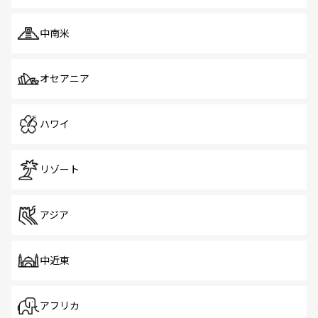
中南米
オセアニア
ハワイ
リゾート
アジア
中近東
アフリカ