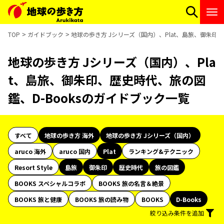
TOP
ガイドブック
地球の歩き方 Jシリーズ（国内）、Plat、島旅、御朱印
地球の歩き方 Jシリーズ（国内）、Pla
t、島旅、御朱印、歴史時代、旅の図
鑑、D-Booksのガイドブック一覧
すべて
地球の歩き方 海外
地球の歩き方 Jシリーズ（国内）
aruco 海外
aruco 国内
Plat
ランキング&テクニック
Resort Style
島旅
御朱印
歴史時代
旅の図鑑
BOOKS スペシャルコラボ
BOOKS 旅の名言＆絶景
BOOKS 旅と健康
BOOKS 旅の読み物
BOOKS
D-Books
絞り込み条件を追加