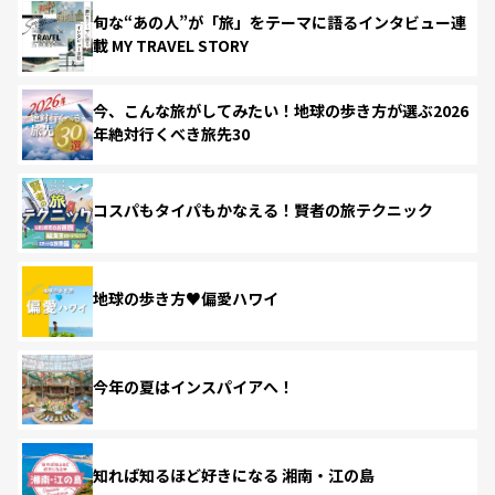
旬な“あの人”が「旅」をテーマに語るインタビュー連
載 MY TRAVEL STORY
今、こんな旅がしてみたい！地球の歩き方が選ぶ2026
年絶対行くべき旅先30
コスパもタイパもかなえる！賢者の旅テクニック
地球の歩き方♥偏愛ハワイ
今年の夏はインスパイアへ！
知れば知るほど好きになる 湘南・江の島