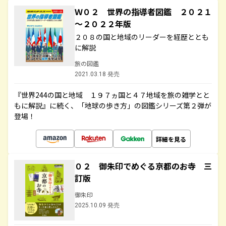
Ｗ０２ 世界の指導者図鑑 ２０２１
～２０２２年版
２０８の国と地域のリーダーを経歴ととも
に解説
旅の図鑑
2021.03.18 発売
『世界244の国と地域 １９７ヵ国と４７地域を旅の雑学とと
もに解説』に続く、「地球の歩き方」の図鑑シリーズ第２弾が
登場！
詳細を見る
０２ 御朱印でめぐる京都のお寺 三
訂版
御朱印
2025.10.09 発売