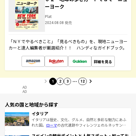
ーヨーク
Plat
2024.08.08 発売
「ＮＹでやるべきこと」「見るべきもの」を、現地ニューヨー
カーと達人編集者が厳選紹介！！ ハンディなガイドブック。
詳細を見る
…
1
2
3
12
AD
AD
人気の国と地域から探す
イタリア
イタリアは歴史、文化、グルメ、自然と多彩な魅力にあふ
れた国。
ローマ
の古代遺跡やフィレンツェのルネッサンス
美術、ヴェネツィアの運河など、歴史あるスポットはもち
スペインの観光ポイントと人気スポット・知ってお
ろん、トスカーナの美しい田園風景やアマルフィ海岸の絶