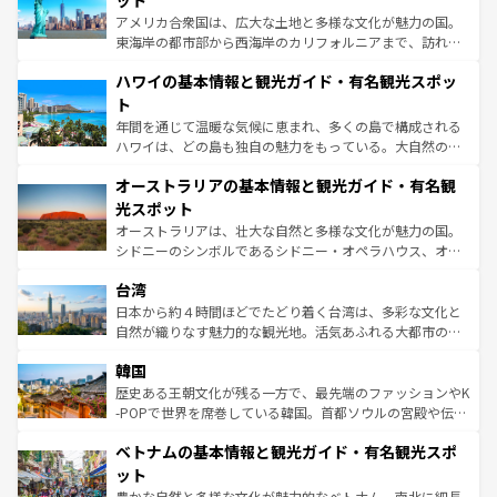
ット
ことができる。国民の所得が高いため物価も高いが、旅行
アメリカ合衆国は、広大な土地と多様な文化が魅力の国。
者向けの交通パス提供のサービスもあり、うまく活用すれ
東海岸の都市部から西海岸のカリフォルニアまで、訪れる
ば市内交通費無料で観光を楽しむこともできる。 なお、新
場所ごとに異なる風景と体験が待っている。ニューヨーク
着のスイス情報は
コンテンツ一覧
を参照してほしい。
ハワイの基本情報と観光ガイド・有名観光スポッ
のような巨大都市は、観光、ショッピング、エンターテイ
ンメントが詰まった刺激的なスポットだ。一方、アメリカ
ト
西部には大自然が広がり、グランドキャニオンやイエロー
年間を通じて温暖な気候に恵まれ、多くの島で構成される
ストーン国立公園といった絶景が堪能できる。さらに、南
ハワイは、どの島も独自の魅力をもっている。大自然の神
部のニューオーリンズでは、音楽と美食が融合した独特の
秘を感じたいなら、火山が生み出した壮大な景観を誇るハ
文化が魅力。旅行者はアメリカの各地域で異なる魅力を楽
オーストラリアの基本情報と観光ガイド・有名観
ワイ島は見逃せない。また、定番の観光地といえばオアフ
しみながら、その多様性と豊かな歴史を感じることができ
島だが、静かな自然を求めるならマウイ島やカウアイ島が
光スポット
るだろう。車でのロードトリップや列車の旅も、アメリカ
おすすめ。エメラルドグリーンに輝く海をはじめ、豊かな
オーストラリアは、壮大な自然と多様な文化が魅力の国。
ならではの贅沢な旅のスタイルだ。 なお、新着のアメリカ
文化や歴史が息づいている。「アロハスピリット」と呼ば
シドニーのシンボルであるシドニー・オペラハウス、オー
情報は
コンテンツ一覧
を参照してほしい。
れるおもてなしの心で訪れる人々を迎えてくれるハワイの
ストラリア東海岸北部に広がる大サンゴ礁地帯グレートバ
人々、おいしいローカルフードやハワイアンミュージッ
台湾
リアリーフや大陸中央部にそびえるウルル（エアーズロッ
ク、伝統的なフラダンスなど、すべてがハワイの魅力を彩
ク）、タスマニアの美しい原生林やケアンズの熱帯雨林な
日本から約４時間ほどでたどり着く台湾は、多彩な文化と
っている。訪れるたびに新しい発見と感動が待っているハ
ど、見どころがたくさん。また、カフェやワイン、オージ
自然が織りなす魅力的な観光地。活気あふれる大都市の台
ワイを、存分に味わってほしい。 なお、新着のハワイ情報
ービーフなどの食文化も豊かで、美味しいものであふれて
北やノスタルジックな町並みが人気な九份（ジォウフェ
は
コンテンツ一覧
を参照してほしい。
韓国
いる。アクティビティも充実しており、サーフィンやダイ
ン）、静ひつな山岳地帯である台湾東部など、都市の喧騒
ビング、ハイキングなど、アウトドア好きにはたまらな
と山間の静けさが共存しており、訪れる人に新しい発見と
歴史ある王朝文化が残る一方で、最先端のファッションやK
い。オーストラリアの多彩な魅力を存分に味わいつくそ
驚きをもたらしてくれる。また、奥深い台湾の食文化も魅
-POPで世界を席巻している韓国。首都ソウルの宮殿や伝統
う。 なお、新着のオーストラリア情報は
コンテンツ一覧
を
力で、夜市などの屋台グルメから高級料理、ヘルシーで美
家屋が並ぶエリアでは韓国の歴史と文化に浸ることがで
参照してほしい。
ベトナムの基本情報と観光ガイド・有名観光スポ
容にもいいと評判のスイーツなど、バラエティ豊かな料理
き、地方に足を延ばせば四季折々の自然美を楽しむことが
が味わえる。 なお、新着の台湾情報は
コンテンツ一覧
を参
できる。そして、キムチや焼肉、絶品のストリートフード
ット
照してほしい。
まで、さまざまな韓国料理が待っている。夜には、韓国な
豊かな自然と多様な文化が魅力的なベトナム。南北に細長