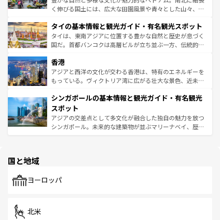
らではのナイトライフも堪能できる。あたたかいホスピタ
く伸びる国土には、広大な田園風景や青々とした山々、世
リティに包まれながら、韓国の多彩な魅力を心ゆくまで味
界遺産に登録された壮大な自然景観が点在し、都市部では
わってみてほしい。 なお、新着の韓国情報は
コンテンツ一
タイの基本情報と観光ガイド・有名観光スポット
急速な発展と共に伝統が息づく。ハノイの古い町並みやホ
覧
を参照してほしい。
ーチミン市のフランス統治時代の建物も、独特の雰囲気を
タイは、東南アジアに位置する豊かな自然と歴史が息づく
醸し出している。また、バラエティの豊かさとおいしさで
国だ。首都バンコクは高層ビルが立ち並ぶ一方、伝統的な
世界中の食通を魅了してやまないベトナム料理も魅力のひ
寺院や市場がいたるところに点在し、古きよき文化と現代
香港
とつ。フォーやバインミー、ベトナムコーヒーなどは、ぜ
の活気が交差している。北部ではチェンマイなどの山岳地
ひ現地で味わいたい。どの地域を訪れてもあたたかい人々
帯で自然と触れ合い、南部ではプーケットやクラビの美し
アジアと西洋の文化が交わる香港は、特有のエネルギーを
が旅行者を迎えてくれるので、きっと忘れられない旅にな
いビーチでリゾート気分を楽しむことができる。タイ料理
もっている。ヴィクトリア湾に広がる壮大な景色、近未来
るはずだ。 なお、新着のベトナム情報は
コンテンツ一覧
を
は世界的に有名で、屋台から高級レストランまで味覚を刺
的なアートスポット、そして歴史と現代が融合した町並
参照してほしい。
シンガポールの基本情報と観光ガイド・有名観光
激する。気候は一年中温暖で、どの季節にも異なる楽しみ
み、どこを訪れても感動するはず。観光スポットが密集し
が待っている。親しみやすいタイの人々、仏教を中心とし
ており、効率よく見どころを回れるのも魅力。息をのむよ
スポット
た文化、そして多様な観光資源が、訪れる旅人を魅了し続
うな絶景から文化的な体験まで、香港を存分に楽しみ尽く
アジアの交差点として多文化が融合した独自の魅力を放つ
ける。 なお、新着のタイ情報は
コンテンツ一覧
を参照して
そう。 なお、新着の香港情報は
コンテンツ一覧
を参照して
シンガポール。未来的な建築物が並ぶマリーナベイ、歴史
ほしい。
ほしい。
と伝統を感じられるエスニックタウン、多数の緑豊かな公
園や自然保護区など、自然が調和した近代的な景観と文化
の多様性あふれるカラフルな町は、どこを歩いても新しい
国と地域
発見がある。さらに、治安のよさや充実した公共交通機関
も、旅行者にとっては魅力的なポイント。グルメも豊富
で、ホーカーズは地元の風情を楽しめる外せないスポット
ヨーロッパ
だ。訪れる人を飽きさせないシンガポールで、多様な魅力
を体感しよう。 なお、新着のシンガポール情報は
コンテン
ツ一覧
を参照してほしい。
北米