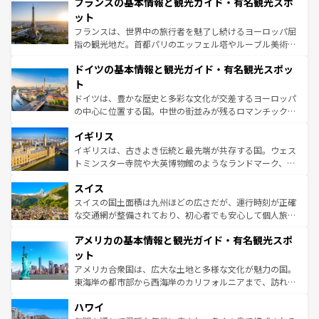
フランスの基本情報と観光ガイド・有名観光スポ
文化が根付くこの国では、情熱的なフラメンコ、熱気あふ
しい。
れる闘牛、そして美味しいタパスが生活の一部となってい
ット
る。首都マドリードの洗練された雰囲気や、バルセロナの
フランスは、世界中の旅行者を魅了し続けるヨーロッパ屈
アートに溢れた街角から、地方では古代ローマ遺跡や中世
指の観光地だ。首都パリのエッフェル塔やルーブル美術館
の城塞都市、穏やかなビーチリゾートまで多彩な表情を見
といった象徴的なスポットから、田舎町の古風な美しさま
せる。地方によって風土や気候が異なるスペインはその個
ドイツの基本情報と観光ガイド・有名観光スポッ
で、幅広い魅力が詰まっている。華麗な宮殿、歴史的な大
性で訪れる人を魅了する。 なお、新着のスペイン情報は
コ
聖堂、美しいビーチ、そして豊かな自然が、訪れる者を心
ト
ンテンツ一覧
を参照してほしい。
から魅了する。また、フランスは美食の国としても知ら
ドイツは、豊かな歴史と多彩な文化が交差するヨーロッパ
れ、フランス料理はユネスコ無形文化遺産にも登録されて
の中心に位置する国。中世の街並みが残るロマンチック街
いる。シャンパンの発祥地であるランス、プロヴァンスの
道から、未来を先取りするようなモダンな都市まで多様な
香り高いラベンダー畑など、多彩な楽しみ方が可能だ。さ
イギリス
顔を持つこの国は、どこを歩いても飽きることがない。ベ
らに、パリ以外の地域にも魅力が溢れており、どの街角に
ルリンの文化的活気、バイエルン州のアルプスの絶景、そ
イギリスは、古きよき伝統と最先端が共存する国。ウェス
も豊かな歴史と文化が息づいている。パリ以外の個性あふ
してライン川沿いのワイン畑といった風景は必見。ビール
トミンスター寺院や大英博物館のようなランドマーク、歴
れる地方に足を運ぶとそれぞれで全く異なる文化を体験で
とソーセージを味わいながら地元の人と過ごす楽しい時間
史ある大学都市、美しい丘陵地帯や牧歌的な風景など、エ
きるだろう。 なお、新着のフランス情報は
コンテンツ一覧
スイス
は、お酒好きな人にはぜひ体験してほしい。 なお、新着の
リアごとに異なる魅力がある。また、優雅なアフタヌーン
を参照してほしい。
ドイツ情報は
コンテンツ一覧
を参照してほしい。
ティー、ビール好きにはたまらない英国パブ、サッカー観
スイスの国土面積は九州ほどの広さだが、運行時刻が正確
戦など、本場だからこそできる体験も豊富。イギリスを旅
な交通網が整備されており、初心者でも安心して個人旅行
して楽しみつくそう。 なお、新着のイギリス情報は
コンテ
を楽しめる。日本同様に時刻表どおりの旅が可能だ。中世
アメリカの基本情報と観光ガイド・有名観光スポ
ンツ一覧
を参照してほしい。
の建物がそのまま残る町や、スイスならではのユニークな
博物館もあり、アルプス観光だけでなく町歩きも満喫する
ット
ことができる。国民の所得が高いため物価も高いが、旅行
アメリカ合衆国は、広大な土地と多様な文化が魅力の国。
者向けの交通パス提供のサービスもあり、うまく活用すれ
東海岸の都市部から西海岸のカリフォルニアまで、訪れる
ば市内交通費無料で観光を楽しむこともできる。 なお、新
場所ごとに異なる風景と体験が待っている。ニューヨーク
着のスイス情報は
コンテンツ一覧
を参照してほしい。
ハワイ
のような巨大都市は、観光、ショッピング、エンターテイ