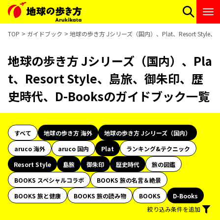
TOP
ガイドブック
地球の歩き方 Jシリーズ（国内）、Plat、Resort Sty
地球の歩き方 Jシリーズ（国内）、Pla
t、Resort Style、島旅、御朱印、歴
史時代、D-Booksのガイドブック一覧
すべて
地球の歩き方 海外
地球の歩き方 Jシリーズ（国内）
aruco 海外
aruco 国内
Plat
ランキング&テクニック
Resort Style
島旅
御朱印
歴史時代
旅の図鑑
BOOKS スペシャルコラボ
BOOKS 旅の名言＆絶景
BOOKS 旅と健康
BOOKS 旅の読み物
BOOKS
D-Books
絞り込み条件を追加