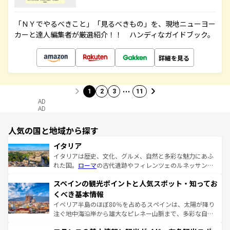
「ＮＹでやるべきこと」「見るべきもの」を、現地ニューヨー
カーと達人編集者が厳選紹介！！ ハンディなガイドブック。
詳細を見る
…
1
2
3
11
AD
AD
人気の国と地域から探す
イタリア
イタリアは歴史、文化、グルメ、自然と多彩な魅力にあふ
れた国。
ローマ
の古代遺跡やフィレンツェのルネッサンス
美術、ヴェネツィアの運河など、歴史あるスポットはもち
スペインの観光ポイントと人気スポット・知ってお
ろん、トスカーナの美しい田園風景やアマルフィ海岸の絶
景など、自然景観も見逃せない。観光の合間には、本場の
くべき基本情報
ピザやパスタなど、絶品のイタリア料理を堪能することも
イベリア半島のほぼ80％を占めるスペインは、太陽が降り
できる。朝目覚めてから夜眠るまで、すべての瞬間を楽し
注ぐ地中海沿岸から雄大なピレネー山脈まで、多彩な自然
ませてくれるイタリアで、忘れられない旅をしてみよう！
と文化が詰まったヨーロッパ屈指の旅行先だ。多様な地域
なお、新着のイタリア情報は
コンテンツ一覧
を参照してほ