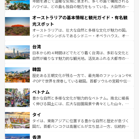
ンメントが詰まった刺激的なスポットだ。一方、アメリカ
年間を通じて温暖な気候に恵まれ、多くの島で構成される
西部には大自然が広がり、グランドキャニオンやイエロー
ハワイは、どの島も独自の魅力をもっている。大自然の神
ストーン国立公園といった絶景が堪能できる。さらに、南
秘を感じたいなら、火山が生み出した壮大な景観を誇るハ
オーストラリアの基本情報と観光ガイド・有名観
部のニューオーリンズでは、音楽と美食が融合した独特の
ワイ島は見逃せない。また、定番の観光地といえばオアフ
文化が魅力。旅行者はアメリカの各地域で異なる魅力を楽
島だが、静かな自然を求めるならマウイ島やカウアイ島が
光スポット
しみながら、その多様性と豊かな歴史を感じることができ
おすすめ。エメラルドグリーンに輝く海をはじめ、豊かな
オーストラリアは、壮大な自然と多様な文化が魅力の国。
るだろう。車でのロードトリップや列車の旅も、アメリカ
文化や歴史が息づいている。「アロハスピリット」と呼ば
シドニーのシンボルであるシドニー・オペラハウス、オー
ならではの贅沢な旅のスタイルだ。 なお、新着のアメリカ
れるおもてなしの心で訪れる人々を迎えてくれるハワイの
ストラリア東海岸北部に広がる大サンゴ礁地帯グレートバ
情報は
コンテンツ一覧
を参照してほしい。
人々、おいしいローカルフードやハワイアンミュージッ
台湾
リアリーフや大陸中央部にそびえるウルル（エアーズロッ
ク、伝統的なフラダンスなど、すべてがハワイの魅力を彩
ク）、タスマニアの美しい原生林やケアンズの熱帯雨林な
日本から約４時間ほどでたどり着く台湾は、多彩な文化と
っている。訪れるたびに新しい発見と感動が待っているハ
ど、見どころがたくさん。また、カフェやワイン、オージ
自然が織りなす魅力的な観光地。活気あふれる大都市の台
ワイを、存分に味わってほしい。 なお、新着のハワイ情報
ービーフなどの食文化も豊かで、美味しいものであふれて
北やノスタルジックな町並みが人気な九份（ジォウフェ
は
コンテンツ一覧
を参照してほしい。
韓国
いる。アクティビティも充実しており、サーフィンやダイ
ン）、静ひつな山岳地帯である台湾東部など、都市の喧騒
ビング、ハイキングなど、アウトドア好きにはたまらな
と山間の静けさが共存しており、訪れる人に新しい発見と
歴史ある王朝文化が残る一方で、最先端のファッションやK
い。オーストラリアの多彩な魅力を存分に味わいつくそ
驚きをもたらしてくれる。また、奥深い台湾の食文化も魅
-POPで世界を席巻している韓国。首都ソウルの宮殿や伝統
う。 なお、新着のオーストラリア情報は
コンテンツ一覧
を
力で、夜市などの屋台グルメから高級料理、ヘルシーで美
家屋が並ぶエリアでは韓国の歴史と文化に浸ることがで
参照してほしい。
ベトナム
容にもいいと評判のスイーツなど、バラエティ豊かな料理
き、地方に足を延ばせば四季折々の自然美を楽しむことが
が味わえる。 なお、新着の台湾情報は
コンテンツ一覧
を参
できる。そして、キムチや焼肉、絶品のストリートフード
豊かな自然と多様な文化が魅力的なベトナム。南北に細長
照してほしい。
まで、さまざまな韓国料理が待っている。夜には、韓国な
く伸びる国土には、広大な田園風景や青々とした山々、世
らではのナイトライフも堪能できる。あたたかいホスピタ
界遺産に登録された壮大な自然景観が点在し、都市部では
タイ
リティに包まれながら、韓国の多彩な魅力を心ゆくまで味
急速な発展と共に伝統が息づく。ハノイの古い町並みやホ
わってみてほしい。 なお、新着の韓国情報は
コンテンツ一
ーチミン市のフランス統治時代の建物も、独特の雰囲気を
タイは、東南アジアに位置する豊かな自然と歴史が息づく
覧
を参照してほしい。
醸し出している。また、バラエティの豊かさとおいしさで
国だ。首都バンコクは高層ビルが立ち並ぶ一方、伝統的な
世界中の食通を魅了してやまないベトナム料理も魅力のひ
寺院や市場がいたるところに点在し、古きよき文化と現代
香港
とつ。フォーやバインミー、ベトナムコーヒーなどは、ぜ
の活気が交差している。北部ではチェンマイなどの山岳地