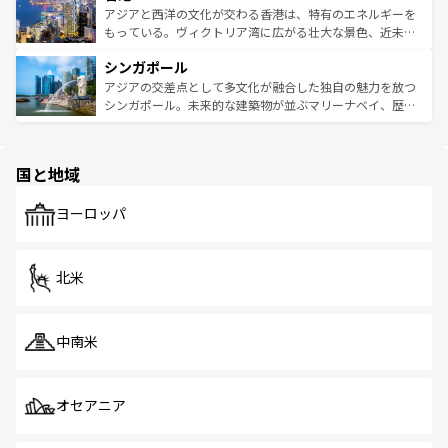
ひ現地で味わいたい。どの地域を訪れてもあたたかい人々
帯で自然と触れ合い、南部ではプーケットやクラビの美し
アジアと西洋の文化が交わる香港は、特有のエネルギーを
が旅行者を迎えてくれるので、きっと忘れられない旅にな
いビーチでリゾート気分を楽しむことができる。タイ料理
もっている。ヴィクトリア湾に広がる壮大な景色、近未来
るはずだ。 なお、新着のベトナム情報は
コンテンツ一覧
を
は世界的に有名で、屋台から高級レストランまで味覚を刺
的なアートスポット、そして歴史と現代が融合した町並
参照してほしい。
シンガポール
激する。気候は一年中温暖で、どの季節にも異なる楽しみ
み、どこを訪れても感動するはず。観光スポットが密集し
が待っている。親しみやすいタイの人々、仏教を中心とし
ており、効率よく見どころを回れるのも魅力。息をのむよ
アジアの交差点として多文化が融合した独自の魅力を放つ
た文化、そして多様な観光資源が、訪れる旅人を魅了し続
うな絶景から文化的な体験まで、香港を存分に楽しみ尽く
シンガポール。未来的な建築物が並ぶマリーナベイ、歴史
ける。 なお、新着のタイ情報は
コンテンツ一覧
を参照して
そう。 なお、新着の香港情報は
コンテンツ一覧
を参照して
と伝統を感じられるエスニックタウン、多数の緑豊かな公
ほしい。
ほしい。
園や自然保護区など、自然が調和した近代的な景観と文化
の多様性あふれるカラフルな町は、どこを歩いても新しい
国と地域
発見がある。さらに、治安のよさや充実した公共交通機関
も、旅行者にとっては魅力的なポイント。グルメも豊富
で、ホーカーズは地元の風情を楽しめる外せないスポット
ヨーロッパ
だ。訪れる人を飽きさせないシンガポールで、多様な魅力
を体感しよう。 なお、新着のシンガポール情報は
コンテン
ツ一覧
を参照してほしい。
北米
中南米
オセアニア