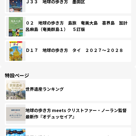
Ｊ３３ 地球の歩き方 墨田区
０２ 地球の歩き方 島旅 奄美大島 喜界島 加計
呂麻島（奄美群島１） ５訂版
Ｄ１７ 地球の歩き方 タイ ２０２７～２０２８
特設ページ
世界遺産ランキング
地球の歩き方 meets クリストファー・ノーラン監督
最新作『オデュッセイア』