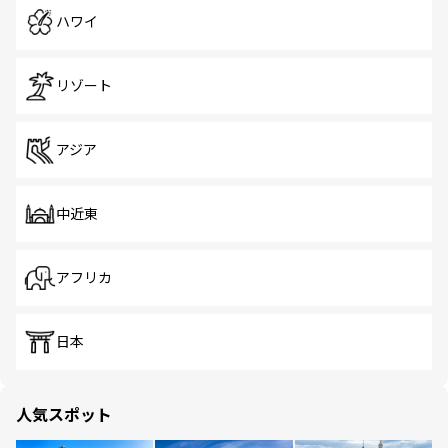
ハワイ
リゾート
アジア
中近東
アフリカ
日本
人気スポット