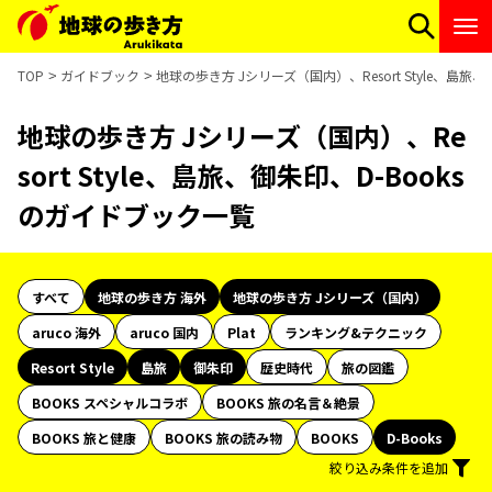
TOP
ガイドブック
地球の歩き方 Jシリーズ（国内）、Resort Style、島旅
地球の歩き方 Jシリーズ（国内）、Re
sort Style、島旅、御朱印、D-Books
のガイドブック一覧
すべて
地球の歩き方 海外
地球の歩き方 Jシリーズ（国内）
aruco 海外
aruco 国内
Plat
ランキング&テクニック
Resort Style
島旅
御朱印
歴史時代
旅の図鑑
BOOKS スペシャルコラボ
BOOKS 旅の名言＆絶景
BOOKS 旅と健康
BOOKS 旅の読み物
BOOKS
D-Books
絞り込み条件を追加