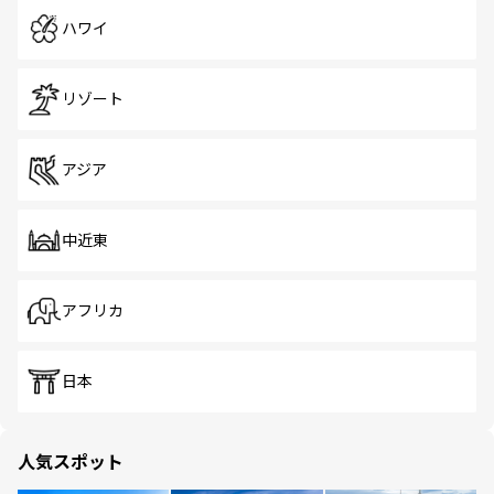
ハワイ
リゾート
アジア
中近東
アフリカ
日本
人気スポット