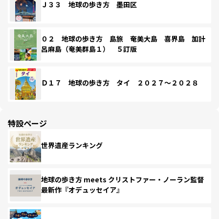
Ｊ３３ 地球の歩き方 墨田区
０２ 地球の歩き方 島旅 奄美大島 喜界島 加計
呂麻島（奄美群島１） ５訂版
Ｄ１７ 地球の歩き方 タイ ２０２７～２０２８
特設ページ
世界遺産ランキング
地球の歩き方 meets クリストファー・ノーラン監督
最新作『オデュッセイア』