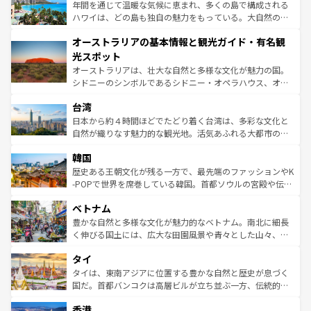
ンメントが詰まった刺激的なスポットだ。一方、アメリカ
年間を通じて温暖な気候に恵まれ、多くの島で構成される
西部には大自然が広がり、グランドキャニオンやイエロー
ハワイは、どの島も独自の魅力をもっている。大自然の神
ストーン国立公園といった絶景が堪能できる。さらに、南
秘を感じたいなら、火山が生み出した壮大な景観を誇るハ
オーストラリアの基本情報と観光ガイド・有名観
部のニューオーリンズでは、音楽と美食が融合した独特の
ワイ島は見逃せない。また、定番の観光地といえばオアフ
文化が魅力。旅行者はアメリカの各地域で異なる魅力を楽
島だが、静かな自然を求めるならマウイ島やカウアイ島が
光スポット
しみながら、その多様性と豊かな歴史を感じることができ
おすすめ。エメラルドグリーンに輝く海をはじめ、豊かな
オーストラリアは、壮大な自然と多様な文化が魅力の国。
るだろう。車でのロードトリップや列車の旅も、アメリカ
文化や歴史が息づいている。「アロハスピリット」と呼ば
シドニーのシンボルであるシドニー・オペラハウス、オー
ならではの贅沢な旅のスタイルだ。 なお、新着のアメリカ
れるおもてなしの心で訪れる人々を迎えてくれるハワイの
ストラリア東海岸北部に広がる大サンゴ礁地帯グレートバ
情報は
コンテンツ一覧
を参照してほしい。
人々、おいしいローカルフードやハワイアンミュージッ
台湾
リアリーフや大陸中央部にそびえるウルル（エアーズロッ
ク、伝統的なフラダンスなど、すべてがハワイの魅力を彩
ク）、タスマニアの美しい原生林やケアンズの熱帯雨林な
日本から約４時間ほどでたどり着く台湾は、多彩な文化と
っている。訪れるたびに新しい発見と感動が待っているハ
ど、見どころがたくさん。また、カフェやワイン、オージ
自然が織りなす魅力的な観光地。活気あふれる大都市の台
ワイを、存分に味わってほしい。 なお、新着のハワイ情報
ービーフなどの食文化も豊かで、美味しいものであふれて
北やノスタルジックな町並みが人気な九份（ジォウフェ
は
コンテンツ一覧
を参照してほしい。
韓国
いる。アクティビティも充実しており、サーフィンやダイ
ン）、静ひつな山岳地帯である台湾東部など、都市の喧騒
ビング、ハイキングなど、アウトドア好きにはたまらな
と山間の静けさが共存しており、訪れる人に新しい発見と
歴史ある王朝文化が残る一方で、最先端のファッションやK
い。オーストラリアの多彩な魅力を存分に味わいつくそ
驚きをもたらしてくれる。また、奥深い台湾の食文化も魅
-POPで世界を席巻している韓国。首都ソウルの宮殿や伝統
う。 なお、新着のオーストラリア情報は
コンテンツ一覧
を
力で、夜市などの屋台グルメから高級料理、ヘルシーで美
家屋が並ぶエリアでは韓国の歴史と文化に浸ることがで
参照してほしい。
ベトナム
容にもいいと評判のスイーツなど、バラエティ豊かな料理
き、地方に足を延ばせば四季折々の自然美を楽しむことが
が味わえる。 なお、新着の台湾情報は
コンテンツ一覧
を参
できる。そして、キムチや焼肉、絶品のストリートフード
豊かな自然と多様な文化が魅力的なベトナム。南北に細長
照してほしい。
まで、さまざまな韓国料理が待っている。夜には、韓国な
く伸びる国土には、広大な田園風景や青々とした山々、世
らではのナイトライフも堪能できる。あたたかいホスピタ
界遺産に登録された壮大な自然景観が点在し、都市部では
タイ
リティに包まれながら、韓国の多彩な魅力を心ゆくまで味
急速な発展と共に伝統が息づく。ハノイの古い町並みやホ
わってみてほしい。 なお、新着の韓国情報は
コンテンツ一
ーチミン市のフランス統治時代の建物も、独特の雰囲気を
タイは、東南アジアに位置する豊かな自然と歴史が息づく
覧
を参照してほしい。
醸し出している。また、バラエティの豊かさとおいしさで
国だ。首都バンコクは高層ビルが立ち並ぶ一方、伝統的な
世界中の食通を魅了してやまないベトナム料理も魅力のひ
寺院や市場がいたるところに点在し、古きよき文化と現代
香港
とつ。フォーやバインミー、ベトナムコーヒーなどは、ぜ
の活気が交差している。北部ではチェンマイなどの山岳地