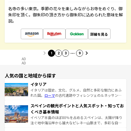
名寺の多い東京。季節の花々を楽しみながらお寺をめぐり、御
朱印を頂く。御朱印の頂き方から御朱印に込められた意味を解
説。
詳細を見る
…
1
2
3
9
AD
AD
人気の国と地域から探す
イタリア
イタリアは歴史、文化、グルメ、自然と多彩な魅力にあふ
れた国。
ローマ
の古代遺跡やフィレンツェのルネッサンス
美術、ヴェネツィアの運河など、歴史あるスポットはもち
スペインの観光ポイントと人気スポット・知ってお
ろん、トスカーナの美しい田園風景やアマルフィ海岸の絶
景など、自然景観も見逃せない。観光の合間には、本場の
くべき基本情報
ピザやパスタなど、絶品のイタリア料理を堪能することも
イベリア半島のほぼ80％を占めるスペインは、太陽が降り
できる。朝目覚めてから夜眠るまで、すべての瞬間を楽し
注ぐ地中海沿岸から雄大なピレネー山脈まで、多彩な自然
ませてくれるイタリアで、忘れられない旅をしてみよう！
と文化が詰まったヨーロッパ屈指の旅行先だ。多様な地域