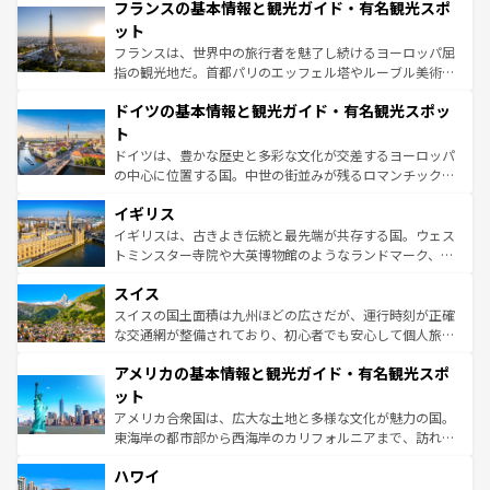
なお、新着のイタリア情報は
コンテンツ一覧
を参照してほ
フランスの基本情報と観光ガイド・有名観光スポ
文化が根付くこの国では、情熱的なフラメンコ、熱気あふ
しい。
れる闘牛、そして美味しいタパスが生活の一部となってい
ット
る。首都マドリードの洗練された雰囲気や、バルセロナの
フランスは、世界中の旅行者を魅了し続けるヨーロッパ屈
アートに溢れた街角から、地方では古代ローマ遺跡や中世
指の観光地だ。首都パリのエッフェル塔やルーブル美術館
の城塞都市、穏やかなビーチリゾートまで多彩な表情を見
といった象徴的なスポットから、田舎町の古風な美しさま
せる。地方によって風土や気候が異なるスペインはその個
ドイツの基本情報と観光ガイド・有名観光スポッ
で、幅広い魅力が詰まっている。華麗な宮殿、歴史的な大
性で訪れる人を魅了する。 なお、新着のスペイン情報は
コ
聖堂、美しいビーチ、そして豊かな自然が、訪れる者を心
ト
ンテンツ一覧
を参照してほしい。
から魅了する。また、フランスは美食の国としても知ら
ドイツは、豊かな歴史と多彩な文化が交差するヨーロッパ
れ、フランス料理はユネスコ無形文化遺産にも登録されて
の中心に位置する国。中世の街並みが残るロマンチック街
いる。シャンパンの発祥地であるランス、プロヴァンスの
道から、未来を先取りするようなモダンな都市まで多様な
香り高いラベンダー畑など、多彩な楽しみ方が可能だ。さ
イギリス
顔を持つこの国は、どこを歩いても飽きることがない。ベ
らに、パリ以外の地域にも魅力が溢れており、どの街角に
ルリンの文化的活気、バイエルン州のアルプスの絶景、そ
イギリスは、古きよき伝統と最先端が共存する国。ウェス
も豊かな歴史と文化が息づいている。パリ以外の個性あふ
してライン川沿いのワイン畑といった風景は必見。ビール
トミンスター寺院や大英博物館のようなランドマーク、歴
れる地方に足を運ぶとそれぞれで全く異なる文化を体験で
とソーセージを味わいながら地元の人と過ごす楽しい時間
史ある大学都市、美しい丘陵地帯や牧歌的な風景など、エ
きるだろう。 なお、新着のフランス情報は
コンテンツ一覧
スイス
は、お酒好きな人にはぜひ体験してほしい。 なお、新着の
リアごとに異なる魅力がある。また、優雅なアフタヌーン
を参照してほしい。
ドイツ情報は
コンテンツ一覧
を参照してほしい。
ティー、ビール好きにはたまらない英国パブ、サッカー観
スイスの国土面積は九州ほどの広さだが、運行時刻が正確
戦など、本場だからこそできる体験も豊富。イギリスを旅
な交通網が整備されており、初心者でも安心して個人旅行
して楽しみつくそう。 なお、新着のイギリス情報は
コンテ
を楽しめる。日本同様に時刻表どおりの旅が可能だ。中世
アメリカの基本情報と観光ガイド・有名観光スポ
ンツ一覧
を参照してほしい。
の建物がそのまま残る町や、スイスならではのユニークな
博物館もあり、アルプス観光だけでなく町歩きも満喫する
ット
ことができる。国民の所得が高いため物価も高いが、旅行
アメリカ合衆国は、広大な土地と多様な文化が魅力の国。
者向けの交通パス提供のサービスもあり、うまく活用すれ
東海岸の都市部から西海岸のカリフォルニアまで、訪れる
ば市内交通費無料で観光を楽しむこともできる。 なお、新
場所ごとに異なる風景と体験が待っている。ニューヨーク
着のスイス情報は
コンテンツ一覧
を参照してほしい。
ハワイ
のような巨大都市は、観光、ショッピング、エンターテイ