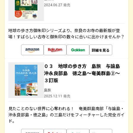
2024.06.27 発売
地球の歩き方御朱印シリーズより、奈良のお寺の最新版が登
場！すばらしい古寺と御朱印の数々に合いに出かけませんか？
詳細を見る
０３ 地球の歩き方 島旅 与論島
沖永良部島 徳之島～奄美群島②～
３訂版
島旅
2025.12.11 発売
見たことのない世界に心奪われる！ 奄美群島南部「与論島・
沖永良部島・徳之島」の三島だけをフィーチャーした完全ガイ
ド。