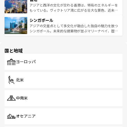
ひ現地で味わいたい。どの地域を訪れてもあたたかい人々
帯で自然と触れ合い、南部ではプーケットやクラビの美し
アジアと西洋の文化が交わる香港は、特有のエネルギーを
が旅行者を迎えてくれるので、きっと忘れられない旅にな
いビーチでリゾート気分を楽しむことができる。タイ料理
もっている。ヴィクトリア湾に広がる壮大な景色、近未来
るはずだ。 なお、新着のベトナム情報は
コンテンツ一覧
を
は世界的に有名で、屋台から高級レストランまで味覚を刺
的なアートスポット、そして歴史と現代が融合した町並
参照してほしい。
シンガポール
激する。気候は一年中温暖で、どの季節にも異なる楽しみ
み、どこを訪れても感動するはず。観光スポットが密集し
が待っている。親しみやすいタイの人々、仏教を中心とし
ており、効率よく見どころを回れるのも魅力。息をのむよ
アジアの交差点として多文化が融合した独自の魅力を放つ
た文化、そして多様な観光資源が、訪れる旅人を魅了し続
うな絶景から文化的な体験まで、香港を存分に楽しみ尽く
シンガポール。未来的な建築物が並ぶマリーナベイ、歴史
ける。 なお、新着のタイ情報は
コンテンツ一覧
を参照して
そう。 なお、新着の香港情報は
コンテンツ一覧
を参照して
と伝統を感じられるエスニックタウン、多数の緑豊かな公
ほしい。
ほしい。
園や自然保護区など、自然が調和した近代的な景観と文化
の多様性あふれるカラフルな町は、どこを歩いても新しい
国と地域
発見がある。さらに、治安のよさや充実した公共交通機関
も、旅行者にとっては魅力的なポイント。グルメも豊富
で、ホーカーズは地元の風情を楽しめる外せないスポット
ヨーロッパ
だ。訪れる人を飽きさせないシンガポールで、多様な魅力
を体感しよう。 なお、新着のシンガポール情報は
コンテン
ツ一覧
を参照してほしい。
北米
中南米
オセアニア