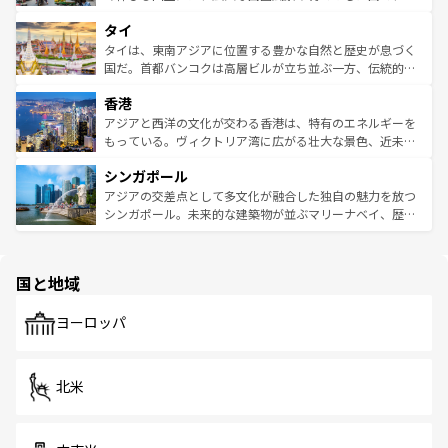
らではのナイトライフも堪能できる。あたたかいホスピタ
界遺産に登録された壮大な自然景観が点在し、都市部では
タイ
リティに包まれながら、韓国の多彩な魅力を心ゆくまで味
急速な発展と共に伝統が息づく。ハノイの古い町並みやホ
わってみてほしい。 なお、新着の韓国情報は
コンテンツ一
ーチミン市のフランス統治時代の建物も、独特の雰囲気を
タイは、東南アジアに位置する豊かな自然と歴史が息づく
覧
を参照してほしい。
醸し出している。また、バラエティの豊かさとおいしさで
国だ。首都バンコクは高層ビルが立ち並ぶ一方、伝統的な
世界中の食通を魅了してやまないベトナム料理も魅力のひ
寺院や市場がいたるところに点在し、古きよき文化と現代
香港
とつ。フォーやバインミー、ベトナムコーヒーなどは、ぜ
の活気が交差している。北部ではチェンマイなどの山岳地
ひ現地で味わいたい。どの地域を訪れてもあたたかい人々
帯で自然と触れ合い、南部ではプーケットやクラビの美し
アジアと西洋の文化が交わる香港は、特有のエネルギーを
が旅行者を迎えてくれるので、きっと忘れられない旅にな
いビーチでリゾート気分を楽しむことができる。タイ料理
もっている。ヴィクトリア湾に広がる壮大な景色、近未来
るはずだ。 なお、新着のベトナム情報は
コンテンツ一覧
を
は世界的に有名で、屋台から高級レストランまで味覚を刺
的なアートスポット、そして歴史と現代が融合した町並
参照してほしい。
シンガポール
激する。気候は一年中温暖で、どの季節にも異なる楽しみ
み、どこを訪れても感動するはず。観光スポットが密集し
が待っている。親しみやすいタイの人々、仏教を中心とし
ており、効率よく見どころを回れるのも魅力。息をのむよ
アジアの交差点として多文化が融合した独自の魅力を放つ
た文化、そして多様な観光資源が、訪れる旅人を魅了し続
うな絶景から文化的な体験まで、香港を存分に楽しみ尽く
シンガポール。未来的な建築物が並ぶマリーナベイ、歴史
ける。 なお、新着のタイ情報は
コンテンツ一覧
を参照して
そう。 なお、新着の香港情報は
コンテンツ一覧
を参照して
と伝統を感じられるエスニックタウン、多数の緑豊かな公
ほしい。
ほしい。
園や自然保護区など、自然が調和した近代的な景観と文化
の多様性あふれるカラフルな町は、どこを歩いても新しい
国と地域
発見がある。さらに、治安のよさや充実した公共交通機関
も、旅行者にとっては魅力的なポイント。グルメも豊富
で、ホーカーズは地元の風情を楽しめる外せないスポット
ヨーロッパ
だ。訪れる人を飽きさせないシンガポールで、多様な魅力
を体感しよう。 なお、新着のシンガポール情報は
コンテン
ツ一覧
を参照してほしい。
北米