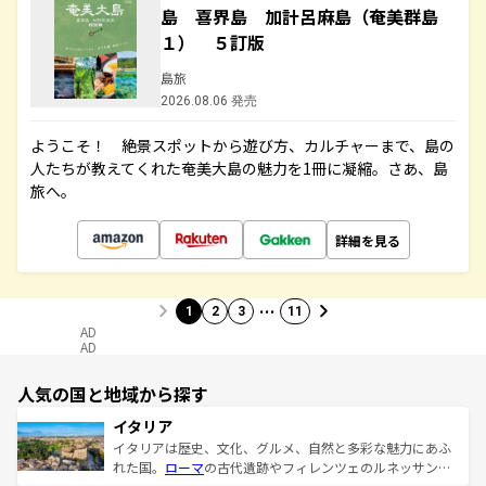
島 喜界島 加計呂麻島（奄美群島
１） ５訂版
島旅
2026.08.06 発売
ようこそ！ 絶景スポットから遊び方、カルチャーまで、島の
人たちが教えてくれた奄美大島の魅力を1冊に凝縮。さあ、島
旅へ。
詳細を見る
…
1
2
3
11
AD
AD
人気の国と地域から探す
イタリア
イタリアは歴史、文化、グルメ、自然と多彩な魅力にあふ
れた国。
ローマ
の古代遺跡やフィレンツェのルネッサンス