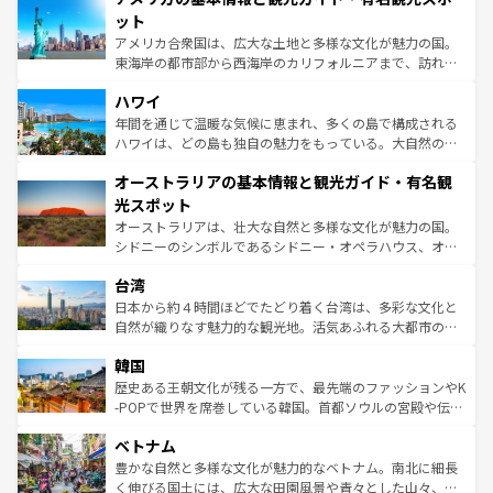
博物館もあり、アルプス観光だけでなく町歩きも満喫する
ット
ことができる。国民の所得が高いため物価も高いが、旅行
アメリカ合衆国は、広大な土地と多様な文化が魅力の国。
者向けの交通パス提供のサービスもあり、うまく活用すれ
東海岸の都市部から西海岸のカリフォルニアまで、訪れる
ば市内交通費無料で観光を楽しむこともできる。 なお、新
場所ごとに異なる風景と体験が待っている。ニューヨーク
着のスイス情報は
コンテンツ一覧
を参照してほしい。
ハワイ
のような巨大都市は、観光、ショッピング、エンターテイ
ンメントが詰まった刺激的なスポットだ。一方、アメリカ
年間を通じて温暖な気候に恵まれ、多くの島で構成される
西部には大自然が広がり、グランドキャニオンやイエロー
ハワイは、どの島も独自の魅力をもっている。大自然の神
ストーン国立公園といった絶景が堪能できる。さらに、南
秘を感じたいなら、火山が生み出した壮大な景観を誇るハ
オーストラリアの基本情報と観光ガイド・有名観
部のニューオーリンズでは、音楽と美食が融合した独特の
ワイ島は見逃せない。また、定番の観光地といえばオアフ
文化が魅力。旅行者はアメリカの各地域で異なる魅力を楽
島だが、静かな自然を求めるならマウイ島やカウアイ島が
光スポット
しみながら、その多様性と豊かな歴史を感じることができ
おすすめ。エメラルドグリーンに輝く海をはじめ、豊かな
オーストラリアは、壮大な自然と多様な文化が魅力の国。
るだろう。車でのロードトリップや列車の旅も、アメリカ
文化や歴史が息づいている。「アロハスピリット」と呼ば
シドニーのシンボルであるシドニー・オペラハウス、オー
ならではの贅沢な旅のスタイルだ。 なお、新着のアメリカ
れるおもてなしの心で訪れる人々を迎えてくれるハワイの
ストラリア東海岸北部に広がる大サンゴ礁地帯グレートバ
情報は
コンテンツ一覧
を参照してほしい。
人々、おいしいローカルフードやハワイアンミュージッ
台湾
リアリーフや大陸中央部にそびえるウルル（エアーズロッ
ク、伝統的なフラダンスなど、すべてがハワイの魅力を彩
ク）、タスマニアの美しい原生林やケアンズの熱帯雨林な
日本から約４時間ほどでたどり着く台湾は、多彩な文化と
っている。訪れるたびに新しい発見と感動が待っているハ
ど、見どころがたくさん。また、カフェやワイン、オージ
自然が織りなす魅力的な観光地。活気あふれる大都市の台
ワイを、存分に味わってほしい。 なお、新着のハワイ情報
ービーフなどの食文化も豊かで、美味しいものであふれて
北やノスタルジックな町並みが人気な九份（ジォウフェ
は
コンテンツ一覧
を参照してほしい。
韓国
いる。アクティビティも充実しており、サーフィンやダイ
ン）、静ひつな山岳地帯である台湾東部など、都市の喧騒
ビング、ハイキングなど、アウトドア好きにはたまらな
と山間の静けさが共存しており、訪れる人に新しい発見と
歴史ある王朝文化が残る一方で、最先端のファッションやK
い。オーストラリアの多彩な魅力を存分に味わいつくそ
驚きをもたらしてくれる。また、奥深い台湾の食文化も魅
-POPで世界を席巻している韓国。首都ソウルの宮殿や伝統
う。 なお、新着のオーストラリア情報は
コンテンツ一覧
を
力で、夜市などの屋台グルメから高級料理、ヘルシーで美
家屋が並ぶエリアでは韓国の歴史と文化に浸ることがで
参照してほしい。
ベトナム
容にもいいと評判のスイーツなど、バラエティ豊かな料理
き、地方に足を延ばせば四季折々の自然美を楽しむことが
が味わえる。 なお、新着の台湾情報は
コンテンツ一覧
を参
できる。そして、キムチや焼肉、絶品のストリートフード
豊かな自然と多様な文化が魅力的なベトナム。南北に細長
照してほしい。
まで、さまざまな韓国料理が待っている。夜には、韓国な
く伸びる国土には、広大な田園風景や青々とした山々、世