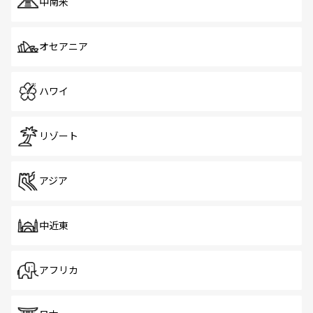
中南米
オセアニア
ハワイ
リゾート
アジア
中近東
アフリカ