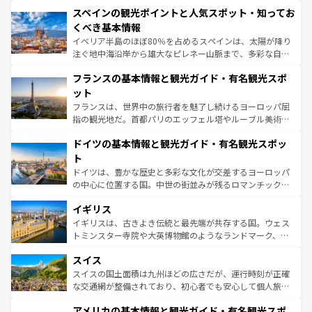
美術、ヴェネツィアの運河など、歴史あるスポットはもち
スペインの観光ポイントと人気スポット・知ってお
ろん、トスカーナの美しい田園風景やアマルフィ海岸の絶
景など、自然景観も見逃せない。観光の合間には、本場の
くべき基本情報
ピザやパスタなど、絶品のイタリア料理を堪能することも
イベリア半島のほぼ80％を占めるスペインは、太陽が降り
できる。朝目覚めてから夜眠るまで、すべての瞬間を楽し
注ぐ地中海沿岸から雄大なピレネー山脈まで、多彩な自然
ませてくれるイタリアで、忘れられない旅をしてみよう！
と文化が詰まったヨーロッパ屈指の旅行先だ。多様な地域
なお、新着のイタリア情報は
コンテンツ一覧
を参照してほ
フランスの基本情報と観光ガイド・有名観光スポ
文化が根付くこの国では、情熱的なフラメンコ、熱気あふ
しい。
れる闘牛、そして美味しいタパスが生活の一部となってい
ット
る。首都マドリードの洗練された雰囲気や、バルセロナの
フランスは、世界中の旅行者を魅了し続けるヨーロッパ屈
アートに溢れた街角から、地方では古代ローマ遺跡や中世
指の観光地だ。首都パリのエッフェル塔やルーブル美術館
の城塞都市、穏やかなビーチリゾートまで多彩な表情を見
といった象徴的なスポットから、田舎町の古風な美しさま
せる。地方によって風土や気候が異なるスペインはその個
ドイツの基本情報と観光ガイド・有名観光スポッ
で、幅広い魅力が詰まっている。華麗な宮殿、歴史的な大
性で訪れる人を魅了する。 なお、新着のスペイン情報は
コ
聖堂、美しいビーチ、そして豊かな自然が、訪れる者を心
ト
ンテンツ一覧
を参照してほしい。
から魅了する。また、フランスは美食の国としても知ら
ドイツは、豊かな歴史と多彩な文化が交差するヨーロッパ
れ、フランス料理はユネスコ無形文化遺産にも登録されて
の中心に位置する国。中世の街並みが残るロマンチック街
いる。シャンパンの発祥地であるランス、プロヴァンスの
道から、未来を先取りするようなモダンな都市まで多様な
香り高いラベンダー畑など、多彩な楽しみ方が可能だ。さ
イギリス
顔を持つこの国は、どこを歩いても飽きることがない。ベ
らに、パリ以外の地域にも魅力が溢れており、どの街角に
ルリンの文化的活気、バイエルン州のアルプスの絶景、そ
イギリスは、古きよき伝統と最先端が共存する国。ウェス
も豊かな歴史と文化が息づいている。パリ以外の個性あふ
してライン川沿いのワイン畑といった風景は必見。ビール
トミンスター寺院や大英博物館のようなランドマーク、歴
れる地方に足を運ぶとそれぞれで全く異なる文化を体験で
とソーセージを味わいながら地元の人と過ごす楽しい時間
史ある大学都市、美しい丘陵地帯や牧歌的な風景など、エ
きるだろう。 なお、新着のフランス情報は
コンテンツ一覧
スイス
は、お酒好きな人にはぜひ体験してほしい。 なお、新着の
リアごとに異なる魅力がある。また、優雅なアフタヌーン
を参照してほしい。
ドイツ情報は
コンテンツ一覧
を参照してほしい。
ティー、ビール好きにはたまらない英国パブ、サッカー観
スイスの国土面積は九州ほどの広さだが、運行時刻が正確
戦など、本場だからこそできる体験も豊富。イギリスを旅
な交通網が整備されており、初心者でも安心して個人旅行
して楽しみつくそう。 なお、新着のイギリス情報は
コンテ
を楽しめる。日本同様に時刻表どおりの旅が可能だ。中世
アメリカの基本情報と観光ガイド・有名観光スポ
ンツ一覧
を参照してほしい。
の建物がそのまま残る町や、スイスならではのユニークな