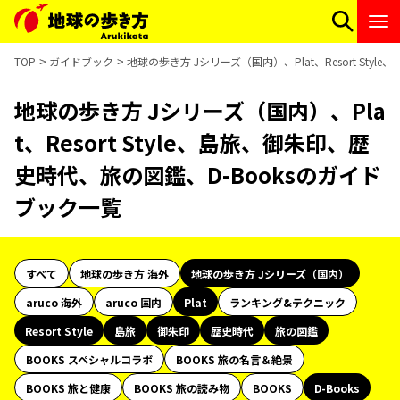
TOP
ガイドブック
地球の歩き方 Jシリーズ（国内）、Plat、Resort St
地球の歩き方 Jシリーズ（国内）、Pla
t、Resort Style、島旅、御朱印、歴
史時代、旅の図鑑、D-Booksのガイド
ブック一覧
すべて
地球の歩き方 海外
地球の歩き方 Jシリーズ（国内）
aruco 海外
aruco 国内
Plat
ランキング&テクニック
Resort Style
島旅
御朱印
歴史時代
旅の図鑑
BOOKS スペシャルコラボ
BOOKS 旅の名言＆絶景
BOOKS 旅と健康
BOOKS 旅の読み物
BOOKS
D-Books