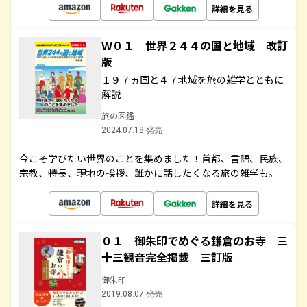
詳細を見る
Ｗ０１ 世界２４４の国と地域 改訂
版
１９７ヵ国と４７地域を旅の雑学とともに
解説
旅の図鑑
2024.07.18 発売
今こそ学びたい世界のことを集めました！首都、言語、民族、
宗教、特長、現地の挨拶、誰かに話したくなる旅の雑学も。
詳細を見る
０１ 御朱印でめぐる鎌倉のお寺 三
十三観音完全掲載 三訂版
御朱印
2019.08.07 発売