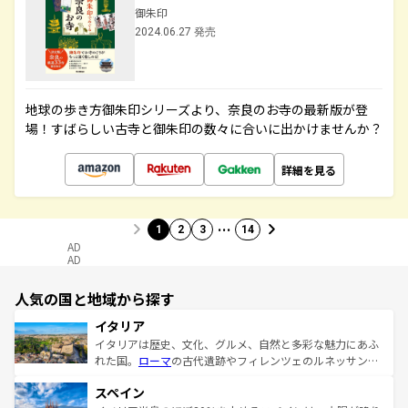
御朱印
2024.06.27 発売
地球の歩き方御朱印シリーズより、奈良のお寺の最新版が登
場！すばらしい古寺と御朱印の数々に合いに出かけませんか？
詳細を見る
…
1
2
3
14
AD
AD
人気の国と地域から探す
イタリア
イタリアは歴史、文化、グルメ、自然と多彩な魅力にあふ
れた国。
ローマ
の古代遺跡やフィレンツェのルネッサンス
美術、ヴェネツィアの運河など、歴史あるスポットはもち
スペイン
ろん、トスカーナの美しい田園風景やアマルフィ海岸の絶