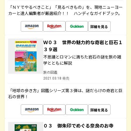
「ＮＹでやるべきこと」「見るべきもの」を、現地ニューヨー
カーと達人編集者が厳選紹介！！ ハンディなガイドブック。
詳細を見る
Ｗ０３ 世界の魅力的な奇岩と巨石１
３９選
不思議とロマンに満ちた岩石の謎を旅の雑
学とともに解説
旅の図鑑
2021.03.18 発売
「地球の歩き方」図鑑シリーズ第３弾は、謎だらけの奇岩と巨
石の世界！
詳細を見る
０３ 御朱印でめぐる奈良のお寺