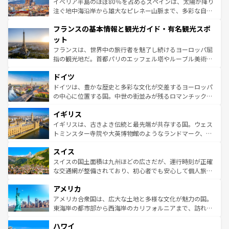
景など、自然景観も見逃せない。観光の合間には、本場の
イベリア半島のほぼ80％を占めるスペインは、太陽が降り
ピザやパスタなど、絶品のイタリア料理を堪能することも
注ぐ地中海沿岸から雄大なピレネー山脈まで、多彩な自然
できる。朝目覚めてから夜眠るまで、すべての瞬間を楽し
と文化が詰まったヨーロッパ屈指の旅行先だ。多様な地域
フランスの基本情報と観光ガイド・有名観光スポ
ませてくれるイタリアで、忘れられない旅をしてみよう！
文化が根付くこの国では、情熱的なフラメンコ、熱気あふ
なお、新着のイタリア情報は
コンテンツ一覧
を参照してほ
れる闘牛、そして美味しいタパスが生活の一部となってい
ット
しい。
る。首都マドリードの洗練された雰囲気や、バルセロナの
フランスは、世界中の旅行者を魅了し続けるヨーロッパ屈
アートに溢れた街角から、地方では古代ローマ遺跡や中世
指の観光地だ。首都パリのエッフェル塔やルーブル美術館
の城塞都市、穏やかなビーチリゾートまで多彩な表情を見
といった象徴的なスポットから、田舎町の古風な美しさま
せる。地方によって風土や気候が異なるスペインはその個
ドイツ
で、幅広い魅力が詰まっている。華麗な宮殿、歴史的な大
性で訪れる人を魅了する。 なお、新着のスペイン情報は
コ
聖堂、美しいビーチ、そして豊かな自然が、訪れる者を心
ドイツは、豊かな歴史と多彩な文化が交差するヨーロッパ
ンテンツ一覧
を参照してほしい。
から魅了する。また、フランスは美食の国としても知ら
の中心に位置する国。中世の街並みが残るロマンチック街
れ、フランス料理はユネスコ無形文化遺産にも登録されて
道から、未来を先取りするようなモダンな都市まで多様な
イギリス
いる。シャンパンの発祥地であるランス、プロヴァンスの
顔を持つこの国は、どこを歩いても飽きることがない。ベ
香り高いラベンダー畑など、多彩な楽しみ方が可能だ。さ
ルリンの文化的活気、バイエルン州のアルプスの絶景、そ
イギリスは、古きよき伝統と最先端が共存する国。ウェス
らに、パリ以外の地域にも魅力が溢れており、どの街角に
してライン川沿いのワイン畑といった風景は必見。ビール
トミンスター寺院や大英博物館のようなランドマーク、歴
も豊かな歴史と文化が息づいている。パリ以外の個性あふ
とソーセージを味わいながら地元の人と過ごす楽しい時間
史ある大学都市、美しい丘陵地帯や牧歌的な風景など、エ
れる地方に足を運ぶとそれぞれで全く異なる文化を体験で
スイス
は、お酒好きな人にはぜひ体験してほしい。 なお、新着の
リアごとに異なる魅力がある。また、優雅なアフタヌーン
きるだろう。 なお、新着のフランス情報は
コンテンツ一覧
ドイツ情報は
コンテンツ一覧
を参照してほしい。
ティー、ビール好きにはたまらない英国パブ、サッカー観
スイスの国土面積は九州ほどの広さだが、運行時刻が正確
を参照してほしい。
戦など、本場だからこそできる体験も豊富。イギリスを旅
な交通網が整備されており、初心者でも安心して個人旅行
して楽しみつくそう。 なお、新着のイギリス情報は
コンテ
を楽しめる。日本同様に時刻表どおりの旅が可能だ。中世
アメリカ
ンツ一覧
を参照してほしい。
の建物がそのまま残る町や、スイスならではのユニークな
博物館もあり、アルプス観光だけでなく町歩きも満喫する
アメリカ合衆国は、広大な土地と多様な文化が魅力の国。
ことができる。国民の所得が高いため物価も高いが、旅行
東海岸の都市部から西海岸のカリフォルニアまで、訪れる
者向けの交通パス提供のサービスもあり、うまく活用すれ
場所ごとに異なる風景と体験が待っている。ニューヨーク
ハワイ
ば市内交通費無料で観光を楽しむこともできる。 なお、新
のような巨大都市は、観光、ショッピング、エンターテイ