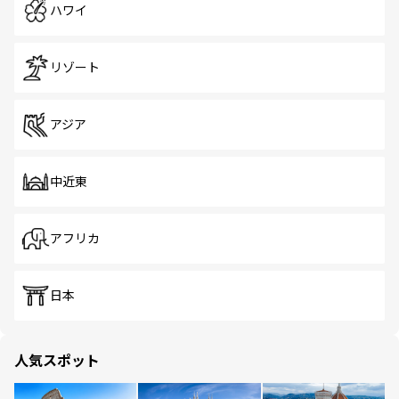
ハワイ
リゾート
アジア
中近東
アフリカ
日本
人気スポット