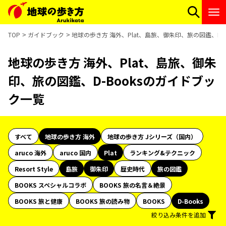
TOP
ガイドブック
地球の歩き方 海外、Plat、島旅、御朱印、旅の図鑑、D-
地球の歩き方 海外、Plat、島旅、御朱
印、旅の図鑑、D-Booksのガイドブッ
ク一覧
すべて
地球の歩き方 海外
地球の歩き方 Jシリーズ（国内）
aruco 海外
aruco 国内
Plat
ランキング&テクニック
Resort Style
島旅
御朱印
歴史時代
旅の図鑑
BOOKS スペシャルコラボ
BOOKS 旅の名言＆絶景
BOOKS 旅と健康
BOOKS 旅の読み物
BOOKS
D-Books
絞り込み条件を追加