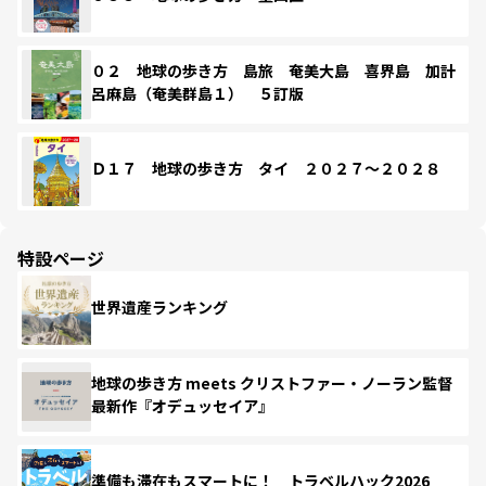
０２ 地球の歩き方 島旅 奄美大島 喜界島 加計
呂麻島（奄美群島１） ５訂版
Ｄ１７ 地球の歩き方 タイ ２０２７～２０２８
特設ページ
世界遺産ランキング
地球の歩き方 meets クリストファー・ノーラン監督
最新作『オデュッセイア』
準備も滞在もスマートに！ トラベルハック2026