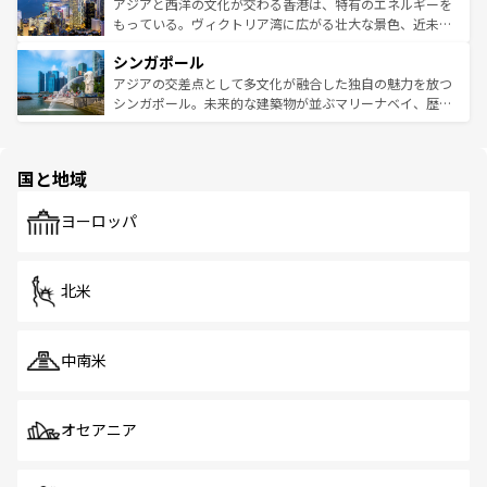
ひ現地で味わいたい。どの地域を訪れてもあたたかい人々
帯で自然と触れ合い、南部ではプーケットやクラビの美し
アジアと西洋の文化が交わる香港は、特有のエネルギーを
が旅行者を迎えてくれるので、きっと忘れられない旅にな
いビーチでリゾート気分を楽しむことができる。タイ料理
もっている。ヴィクトリア湾に広がる壮大な景色、近未来
るはずだ。 なお、新着のベトナム情報は
コンテンツ一覧
を
は世界的に有名で、屋台から高級レストランまで味覚を刺
的なアートスポット、そして歴史と現代が融合した町並
参照してほしい。
シンガポール
激する。気候は一年中温暖で、どの季節にも異なる楽しみ
み、どこを訪れても感動するはず。観光スポットが密集し
が待っている。親しみやすいタイの人々、仏教を中心とし
ており、効率よく見どころを回れるのも魅力。息をのむよ
アジアの交差点として多文化が融合した独自の魅力を放つ
た文化、そして多様な観光資源が、訪れる旅人を魅了し続
うな絶景から文化的な体験まで、香港を存分に楽しみ尽く
シンガポール。未来的な建築物が並ぶマリーナベイ、歴史
ける。 なお、新着のタイ情報は
コンテンツ一覧
を参照して
そう。 なお、新着の香港情報は
コンテンツ一覧
を参照して
と伝統を感じられるエスニックタウン、多数の緑豊かな公
ほしい。
ほしい。
園や自然保護区など、自然が調和した近代的な景観と文化
の多様性あふれるカラフルな町は、どこを歩いても新しい
国と地域
発見がある。さらに、治安のよさや充実した公共交通機関
も、旅行者にとっては魅力的なポイント。グルメも豊富
で、ホーカーズは地元の風情を楽しめる外せないスポット
ヨーロッパ
だ。訪れる人を飽きさせないシンガポールで、多様な魅力
を体感しよう。 なお、新着のシンガポール情報は
コンテン
ツ一覧
を参照してほしい。
北米
中南米
オセアニア