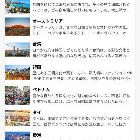
着のスイス情報は
コンテンツ一覧
を参照してほしい。
ンメントが詰まった刺激的なスポットだ。一方、アメリカ
年間を通じて温暖な気候に恵まれ、多くの島で構成される
西部には大自然が広がり、グランドキャニオンやイエロー
ハワイは、どの島も独自の魅力をもっている。大自然の神
ストーン国立公園といった絶景が堪能できる。さらに、南
秘を感じたいなら、火山が生み出した壮大な景観を誇るハ
オーストラリア
部のニューオーリンズでは、音楽と美食が融合した独特の
ワイ島は見逃せない。また、定番の観光地といえばオアフ
文化が魅力。旅行者はアメリカの各地域で異なる魅力を楽
島だが、静かな自然を求めるならマウイ島やカウアイ島が
オーストラリアは、壮大な自然と多様な文化が魅力の国。
しみながら、その多様性と豊かな歴史を感じることができ
おすすめ。エメラルドグリーンに輝く海をはじめ、豊かな
シドニーのシンボルであるシドニー・オペラハウス、オー
るだろう。車でのロードトリップや列車の旅も、アメリカ
文化や歴史が息づいている。「アロハスピリット」と呼ば
ストラリア東海岸北部に広がる大サンゴ礁地帯グレートバ
ならではの贅沢な旅のスタイルだ。 なお、新着のアメリカ
台湾
れるおもてなしの心で訪れる人々を迎えてくれるハワイの
リアリーフや大陸中央部にそびえるウルル（エアーズロッ
情報は
コンテンツ一覧
を参照してほしい。
人々、おいしいローカルフードやハワイアンミュージッ
ク）、タスマニアの美しい原生林やケアンズの熱帯雨林な
日本から約４時間ほどでたどり着く台湾は、多彩な文化と
ク、伝統的なフラダンスなど、すべてがハワイの魅力を彩
ど、見どころがたくさん。また、カフェやワイン、オージ
自然が織りなす魅力的な観光地。活気あふれる大都市の台
っている。訪れるたびに新しい発見と感動が待っているハ
ービーフなどの食文化も豊かで、美味しいものであふれて
北やノスタルジックな町並みが人気な九份（ジォウフェ
ワイを、存分に味わってほしい。 なお、新着のハワイ情報
韓国
いる。アクティビティも充実しており、サーフィンやダイ
ン）、静ひつな山岳地帯である台湾東部など、都市の喧騒
は
コンテンツ一覧
を参照してほしい。
ビング、ハイキングなど、アウトドア好きにはたまらな
と山間の静けさが共存しており、訪れる人に新しい発見と
歴史ある王朝文化が残る一方で、最先端のファッションやK
い。オーストラリアの多彩な魅力を存分に味わいつくそ
驚きをもたらしてくれる。また、奥深い台湾の食文化も魅
-POPで世界を席巻している韓国。首都ソウルの宮殿や伝統
う。 なお、新着のオーストラリア情報は
コンテンツ一覧
を
力で、夜市などの屋台グルメから高級料理、ヘルシーで美
家屋が並ぶエリアでは韓国の歴史と文化に浸ることがで
参照してほしい。
ベトナム
容にもいいと評判のスイーツなど、バラエティ豊かな料理
き、地方に足を延ばせば四季折々の自然美を楽しむことが
が味わえる。 なお、新着の台湾情報は
コンテンツ一覧
を参
できる。そして、キムチや焼肉、絶品のストリートフード
豊かな自然と多様な文化が魅力的なベトナム。南北に細長
照してほしい。
まで、さまざまな韓国料理が待っている。夜には、韓国な
く伸びる国土には、広大な田園風景や青々とした山々、世
らではのナイトライフも堪能できる。あたたかいホスピタ
界遺産に登録された壮大な自然景観が点在し、都市部では
タイ
リティに包まれながら、韓国の多彩な魅力を心ゆくまで味
急速な発展と共に伝統が息づく。ハノイの古い町並みやホ
わってみてほしい。 なお、新着の韓国情報は
コンテンツ一
ーチミン市のフランス統治時代の建物も、独特の雰囲気を
タイは、東南アジアに位置する豊かな自然と歴史が息づく
覧
を参照してほしい。
醸し出している。また、バラエティの豊かさとおいしさで
国だ。首都バンコクは高層ビルが立ち並ぶ一方、伝統的な
世界中の食通を魅了してやまないベトナム料理も魅力のひ
寺院や市場がいたるところに点在し、古きよき文化と現代
香港
とつ。フォーやバインミー、ベトナムコーヒーなどは、ぜ
の活気が交差している。北部ではチェンマイなどの山岳地